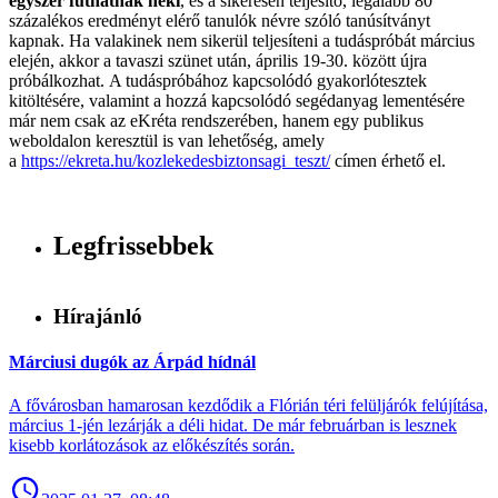
egyszer futhatnak neki
, és a sikeresen teljesítő, legalább 80
százalékos eredményt elérő tanulók névre szóló tanúsítványt
kapnak. Ha valakinek nem sikerül teljesíteni a tudáspróbát március
elején, akkor a tavaszi szünet után, április 19-30. között újra
próbálkozhat. A tudáspróbához kapcsolódó gyakorlótesztek
kitöltésére, valamint a hozzá kapcsolódó segédanyag lementésére
már nem csak az eKréta rendszerében, hanem egy publikus
weboldalon keresztül is van lehetőség, amely
a
https://ekreta.hu/kozlekedesbiztonsagi_teszt/
címen érhető el.
Legfrissebbek
Hírajánló
Márciusi dugók az Árpád hídnál
A fővárosban hamarosan kezdődik a Flórián téri felüljárók felújítása,
március 1-jén lezárják a déli hidat. De már februárban is lesznek
kisebb korlátozások az előkészítés során.