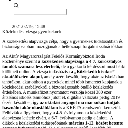
2021.02.19, 15:48
Közlekedési vizsga gyerekeknek
A közlekedési alapvizsga célja, hogy a gyermekek tudatosabban és
biztonságosabban mozogjanak a hétköznapi forgalmi szituációkban.
Az Aktív Magyarországért Felelős Kormánybiztosi Iroda
közleménye szerint
a közlekedési alapvizsga a 4-7. korosztályos
tanulók számára lesz elérhető,
de a gyakorló kérdéssort most bárki
kitöltheti online. A vizsga tudásbázisa
a „Közlekedő kisokos”
oktatófüzeten alapul,
amely azért készült, hogy akár az iskolákban
tanórákon, akár otthon a gyerekek minél több ismeretet kapjanak a
közlekedési szabályokról a biztonságosabb önálló közlekedés
érdekében. A munkafüzet nyomtatott verziója közel 380 ezer
általános iskolás tanulóhoz jutott el, digitális változata pedig 2019
őszén készült el, így
az oktatási anyagot ma már sokan tudják
használni akár okostáblákon
is a KRÉTA-rendszerén keresztül.
Felhívták a figyelmet, hogy a 4-5. évfolyamon a közlekedési
alapvizsga letétele elvárt, a 6-7. évfolyamon pedig ajánlott. A
diákok a közlekedési tudáspróbának
március 1-12. között hetente