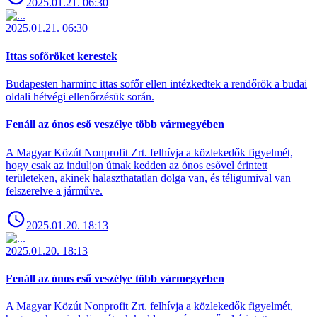
2025.01.21. 06:30
2025.01.21. 06:30
Ittas sofőröket kerestek
Budapesten harminc ittas sofőr ellen intézkedtek a rendőrök a budai
oldali hétvégi ellenőrzésük során.
Fenáll az ónos eső veszélye több vármegyében
A Magyar Közút Nonprofit Zrt. felhívja a közlekedők figyelmét,
hogy csak az induljon útnak kedden az ónos esővel érintett
területeken, akinek halaszthatatlan dolga van, és téligumival van
felszerelve a járműve.
2025.01.20. 18:13
2025.01.20. 18:13
Fenáll az ónos eső veszélye több vármegyében
A Magyar Közút Nonprofit Zrt. felhívja a közlekedők figyelmét,