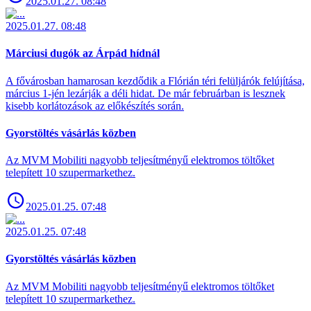
2025.01.27. 08:48
2025.01.27. 08:48
Márciusi dugók az Árpád hídnál
A fővárosban hamarosan kezdődik a Flórián téri felüljárók felújítása,
március 1-jén lezárják a déli hidat. De már februárban is lesznek
kisebb korlátozások az előkészítés során.
Gyorstöltés vásárlás közben
Az MVM Mobiliti nagyobb teljesítményű elektromos töltőket
telepített 10 szupermarkethez.
2025.01.25. 07:48
2025.01.25. 07:48
Gyorstöltés vásárlás közben
Az MVM Mobiliti nagyobb teljesítményű elektromos töltőket
telepített 10 szupermarkethez.