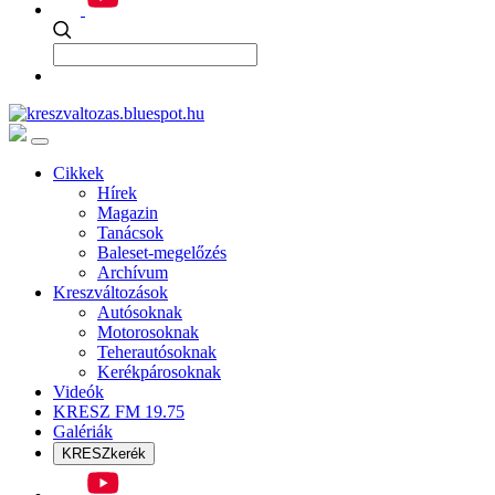
Cikkek
Hírek
Magazin
Tanácsok
Baleset-megelőzés
Archívum
Kreszváltozások
Autósoknak
Motorosoknak
Teherautósoknak
Kerékpárosoknak
Videók
KRESZ FM 19.75
Galériák
KRESZkerék