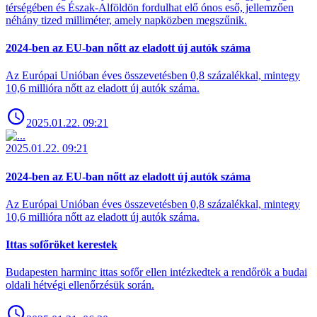
térségében és Észak-Alföldön fordulhat elő ónos eső, jellemzően
néhány tized milliméter, amely napközben megszűnik.
2024-ben az EU-ban nőtt az eladott új autók száma
Az Európai Unióban éves összevetésben 0,8 százalékkal, mintegy
10,6 millióra nőtt az eladott új autók száma.
2025.01.22. 09:21
2025.01.22. 09:21
2024-ben az EU-ban nőtt az eladott új autók száma
Az Európai Unióban éves összevetésben 0,8 százalékkal, mintegy
10,6 millióra nőtt az eladott új autók száma.
Ittas sofőröket kerestek
Budapesten harminc ittas sofőr ellen intézkedtek a rendőrök a budai
oldali hétvégi ellenőrzésük során.