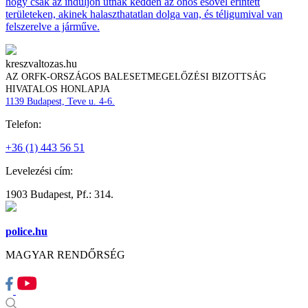
hogy csak az induljon útnak kedden az ónos esővel érintett
területeken, akinek halaszthatatlan dolga van, és téligumival van
felszerelve a járműve.
kreszvaltozas.hu
AZ ORFK-ORSZÁGOS BALESETMEGELŐZÉSI BIZOTTSÁG
HIVATALOS HONLAPJA
1139 Budapest, Teve u. 4-6.
Telefon:
+36 (1) 443 56 51
Levelezési cím:
1903 Budapest, Pf.: 314.
police.hu
MAGYAR RENDŐRSÉG