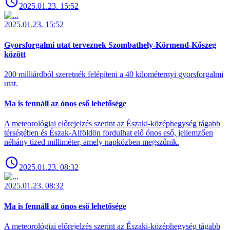
2025.01.23. 15:52
2025.01.23. 15:52
Gyorsforgalmi utat terveznek Szombathely-Körmend-Kőszeg
között
200 milliárdból szeretnék felépíteni a 40 kilométernyi gyorsforgalmi
utat.
Ma is fennáll az ónos eső lehetősége
A meteorológiai előrejelzés szerint az Északi-középhegység tágabb
térségében és Észak-Alföldön fordulhat elő ónos eső, jellemzően
néhány tized milliméter, amely napközben megszűnik.
2025.01.23. 08:32
2025.01.23. 08:32
Ma is fennáll az ónos eső lehetősége
A meteorológiai előrejelzés szerint az Északi-középhegység tágabb