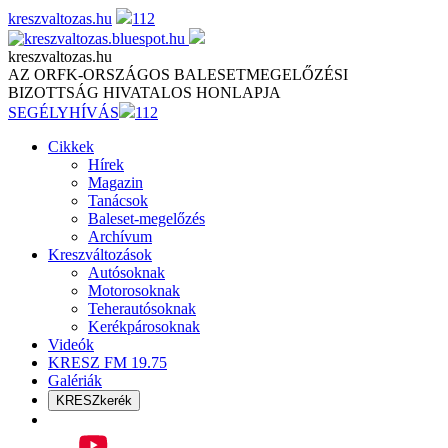
Skip
kreszvaltozas.hu
112
to
content
kreszvaltozas.hu
AZ ORFK-ORSZÁGOS BALESETMEGELŐZÉSI
BIZOTTSÁG HIVATALOS HONLAPJA
SEGÉLYHÍVÁS
112
Cikkek
Hírek
Magazin
Tanácsok
Baleset-megelőzés
Archívum
Kreszváltozások
Autósoknak
Motorosoknak
Teherautósoknak
Kerékpárosoknak
Videók
KRESZ FM 19.75
Galériák
KRESZkerék