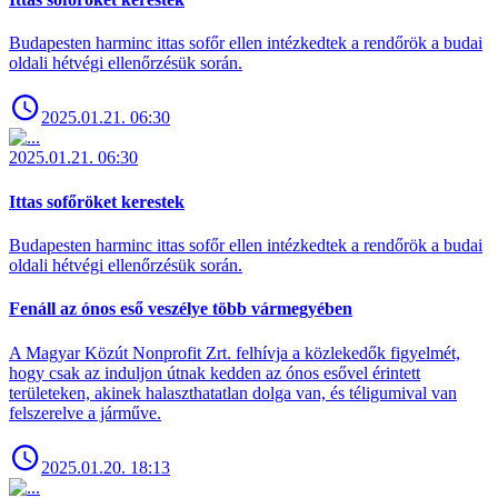
Budapesten harminc ittas sofőr ellen intézkedtek a rendőrök a budai
oldali hétvégi ellenőrzésük során.
2025.01.21. 06:30
2025.01.21. 06:30
Ittas sofőröket kerestek
Budapesten harminc ittas sofőr ellen intézkedtek a rendőrök a budai
oldali hétvégi ellenőrzésük során.
Fenáll az ónos eső veszélye több vármegyében
A Magyar Közút Nonprofit Zrt. felhívja a közlekedők figyelmét,
hogy csak az induljon útnak kedden az ónos esővel érintett
területeken, akinek halaszthatatlan dolga van, és téligumival van
felszerelve a járműve.
2025.01.20. 18:13