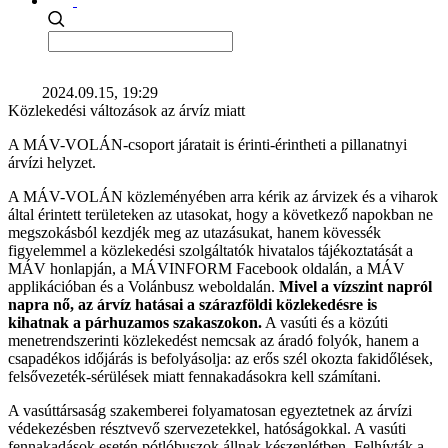
2024.09.15, 19:29
Közlekedési változások az árvíz miatt
A MÁV-VOLÁN-csoport járatait is érinti-érintheti a pillanatnyi
árvízi helyzet.
A MÁV-VOLÁN közleményében arra kérik az árvizek és a viharok
által érintett területeken az utasokat, hogy a következő napokban ne
megszokásból kezdjék meg az utazásukat, hanem kövessék
figyelemmel a közlekedési szolgáltatók hivatalos tájékoztatását a
MÁV honlapján, a MÁVINFORM Facebook oldalán, a MÁV
applikációban és a Volánbusz weboldalán.
Mivel a vízszint napról
napra nő, az árvíz hatásai a szárazföldi közlekedésre is
kihatnak a párhuzamos szakaszokon.
A vasúti és a közúti
menetrendszerinti közlekedést nemcsak az áradó folyók, hanem a
csapadékos időjárás is befolyásolja: az erős szél okozta fakidőlések,
felsővezeték-sérülések miatt fennakadásokra kell számítani.
A vasúttársaság szakemberei folyamatosan egyeztetnek az árvízi
védekezésben résztvevő szervezetekkel, hatóságokkal. A vasúti
fennakadások esetén pótlóbuszok állnak készenlétben. Felhívták a