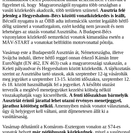
figyelmet rá, hogy Magyarországtól nyugatra több országban a
vasúti közlekedés akadozik, több területen szünetel.
Ausztria felé
jelenleg a Hegyeshalom–Bécs közötti vonatközlekedés is leállt,
Bécstől nyugatra is az ÖBB adta információk szerint legalább hétfő
délig szünetel a vonatforgalom, ezért keddig nem javasolt és nem
lehetséges az utazás vonattal Ausztriába. A Budapest-Bécs
viszonylaton közlekedő nemzetközi vonatok kimaradása esetén a
MÁV-START a vonatokat belföldön motorvonattal pótolja.
Vasárnap este a Budapestről Ausztrián át, Németországba, illetve
Svájcba induló, illetve hétfő reggel onnan érkező Kámán Imre
EuroNight (EN 462, EN 463) csak a magyaroroszági szakaszán, a
Keleti pályaudvar és Hegyeshalom között közlekedik. A tájékoztatás
szerint az Ausztriába tartó utasok, akik szeptember 12-ig vásárolták
meg jegyüket a szeptember 13-15. közötti időszakra, szeptember 12.
és 18. között használhatják fel a jegyeiket. A későbbi utazást
tervezők a meglévő menetjegyüket kezelési költség nélkül
visszakaphatják vagy kicserélhetik.
A fenti időszakban bármelyik
Ausztriát érintő járattal lehet utazni érvényes menetjeggyel,
járathoz kötöttség nélkül.
Amennyiben másik vonatot választanak,
úgy új helyjegyet kell váltani, amit díjmenetesen állít ki a
vasúttársaság.
Vasárnap délutántól a Komárom–Esztergom vonalon az S74-es
vonatok helyett
már pótlóbuszok közlekednek,
mivel a vasútvonal