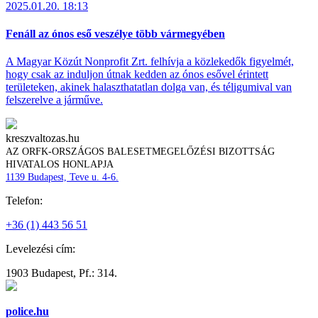
2025.01.20. 18:13
Fenáll az ónos eső veszélye több vármegyében
A Magyar Közút Nonprofit Zrt. felhívja a közlekedők figyelmét,
hogy csak az induljon útnak kedden az ónos esővel érintett
területeken, akinek halaszthatatlan dolga van, és téligumival van
felszerelve a járműve.
kreszvaltozas.hu
AZ ORFK-ORSZÁGOS BALESETMEGELŐZÉSI BIZOTTSÁG
HIVATALOS HONLAPJA
1139 Budapest, Teve u. 4-6.
Telefon:
+36 (1) 443 56 51
Levelezési cím:
1903 Budapest, Pf.: 314.
police.hu