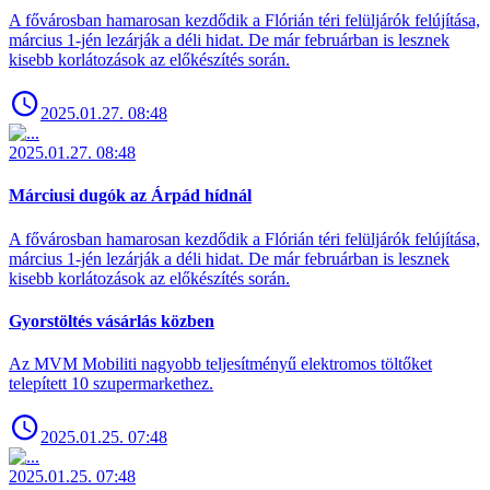
A fővárosban hamarosan kezdődik a Flórián téri felüljárók felújítása,
március 1-jén lezárják a déli hidat. De már februárban is lesznek
kisebb korlátozások az előkészítés során.
2025.01.27. 08:48
2025.01.27. 08:48
Márciusi dugók az Árpád hídnál
A fővárosban hamarosan kezdődik a Flórián téri felüljárók felújítása,
március 1-jén lezárják a déli hidat. De már februárban is lesznek
kisebb korlátozások az előkészítés során.
Gyorstöltés vásárlás közben
Az MVM Mobiliti nagyobb teljesítményű elektromos töltőket
telepített 10 szupermarkethez.
2025.01.25. 07:48
2025.01.25. 07:48