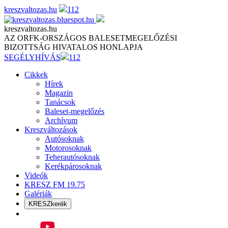
Skip
kreszvaltozas.hu
112
to
content
kreszvaltozas.hu
AZ ORFK-ORSZÁGOS BALESETMEGELŐZÉSI
BIZOTTSÁG HIVATALOS HONLAPJA
SEGÉLYHÍVÁS
112
Cikkek
Hírek
Magazin
Tanácsok
Baleset-megelőzés
Archívum
Kreszváltozások
Autósoknak
Motorosoknak
Teherautósoknak
Kerékpárosoknak
Videók
KRESZ FM 19.75
Galériák
KRESZkerék