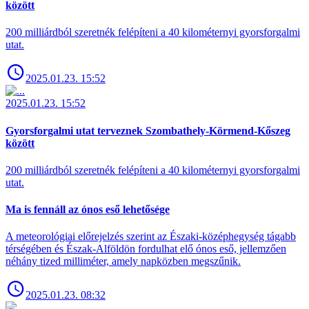
között
200 milliárdból szeretnék felépíteni a 40 kilométernyi gyorsforgalmi
utat.
2025.01.23. 15:52
2025.01.23. 15:52
Gyorsforgalmi utat terveznek Szombathely-Körmend-Kőszeg
között
200 milliárdból szeretnék felépíteni a 40 kilométernyi gyorsforgalmi
utat.
Ma is fennáll az ónos eső lehetősége
A meteorológiai előrejelzés szerint az Északi-középhegység tágabb
térségében és Észak-Alföldön fordulhat elő ónos eső, jellemzően
néhány tized milliméter, amely napközben megszűnik.
2025.01.23. 08:32