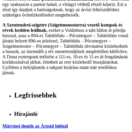
egy szakaszon a parton halad, a vízügyi védmű részét képezi. Ezt a
részt így átadjuk a hatóságoknak, hogy az árvízi felkészüléshez
szükséges óvintézkedéseket megtehessék.
A Szentendrei-szigetre (Szigetmonostorra) vezető kompok és
révek kedden leállnak,
ezeket a Volánbusz a tahi hídon át pótolja
busszal, azaz a 894-es Tahitótfalu – Pócsmegyer – Tahitótfalu vonal
járatai helyett 896-os jelzéssel, Tahitótfalu – Pócsmegyer –
Szigetmonostor – Pócsmegyer – Tahitótfalu útvonalon közlekednek
a buszok, az üzemidőt a rév menetrendjének megfelelően kibővítve.
A Duna esztergomi tetőzése a 111-es, 10-es és 11-es út forgalmának
korlátozásával járhat, érintheti az erre közlekedő buszjáratokat.
Győrben a helyijáratok a rakpart lezárása miatt már terelőúton
járnak.
Legfrissebbek
Hírajánló
Márciusi dugók az Árpád hídnál