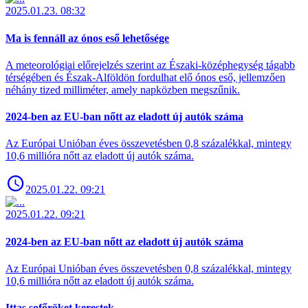
2025.01.23. 08:32
Ma is fennáll az ónos eső lehetősége
A meteorológiai előrejelzés szerint az Északi-középhegység tágabb
térségében és Észak-Alföldön fordulhat elő ónos eső, jellemzően
néhány tized milliméter, amely napközben megszűnik.
2024-ben az EU-ban nőtt az eladott új autók száma
Az Európai Unióban éves összevetésben 0,8 százalékkal, mintegy
10,6 millióra nőtt az eladott új autók száma.
2025.01.22. 09:21
2025.01.22. 09:21
2024-ben az EU-ban nőtt az eladott új autók száma
Az Európai Unióban éves összevetésben 0,8 százalékkal, mintegy
10,6 millióra nőtt az eladott új autók száma.
Ittas sofőröket kerestek