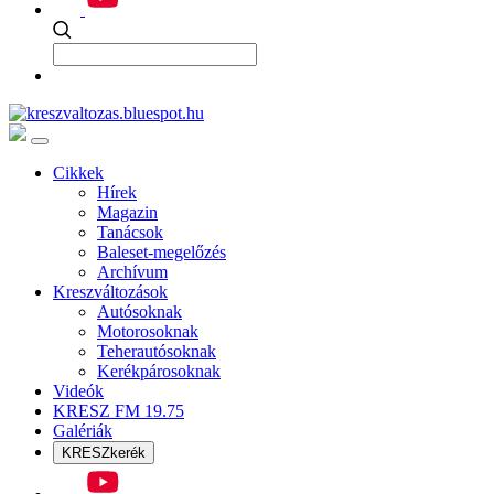
Cikkek
Hírek
Magazin
Tanácsok
Baleset-megelőzés
Archívum
Kreszváltozások
Autósoknak
Motorosoknak
Teherautósoknak
Kerékpárosoknak
Videók
KRESZ FM 19.75
Galériák
KRESZkerék