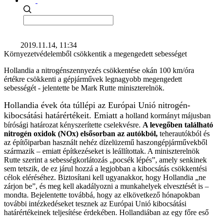
2019.11.14, 11:34
Környezetvédelemből csökkentik a megengedett sebességet
Hollandia a nitrogénszennyezés csökkentése okán 100 km/óra
értékre csökkenti a gépjárművek legnagyobb megengedett
sebességét - jelentette be Mark Rutte miniszterelnök.
Hollandia évek óta túllépi az Európai Unió nitrogén-
kibocsátási határértékeit.
Emiatt a
holland kormányt májusban
bírósági határozat kényszerítette cselekvésre.
A levegőben található
nitrogén oxidok (NOx) elsősorban az autókból,
teherautókból és
az építőiparban használt nehéz dízelüzemű haszongépjárművekből
származik – emiatt építkezéseket is leállítottak. A miniszterelnök
Rutte szerint a sebességkorlátozás „pocsék lépés”, amely senkinek
sem tetszik, de ez járul hozzá a legjobban a kibocsátás csökkentési
célok eléréséhez. Biztosítani kell ugyanakkor, hogy Hollandia „ne
zárjon be”, és meg kell akadályozni a munkahelyek elvesztését is –
mondta. Bejelentette továbbá, hogy az elkövetkező hónapokban
további intézkedéseket tesznek az Európai Unió kibocsátási
határértékeinek teljesítése érdekében. Hollandiában az egy főre eső