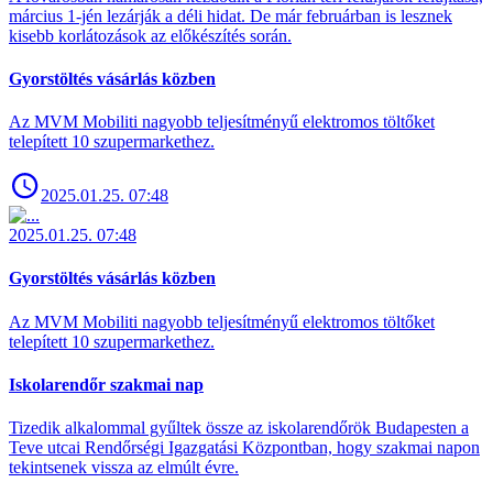
március 1-jén lezárják a déli hidat. De már februárban is lesznek
kisebb korlátozások az előkészítés során.
Gyorstöltés vásárlás közben
Az MVM Mobiliti nagyobb teljesítményű elektromos töltőket
telepített 10 szupermarkethez.
2025.01.25. 07:48
2025.01.25. 07:48
Gyorstöltés vásárlás közben
Az MVM Mobiliti nagyobb teljesítményű elektromos töltőket
telepített 10 szupermarkethez.
Iskolarendőr szakmai nap
Tizedik alkalommal gyűltek össze az iskolarendőrök Budapesten a
Teve utcai Rendőrségi Igazgatási Központban, hogy szakmai napon
tekintsenek vissza az elmúlt évre.