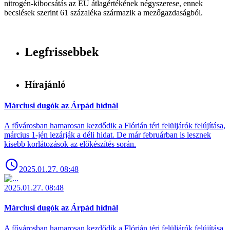
nitrogén-kibocsátás az EU átlagértékének négyszerese, ennek
becslések szerint 61 százaléka származik a mezőgazdaságból.
Legfrissebbek
Hírajánló
Márciusi dugók az Árpád hídnál
A fővárosban hamarosan kezdődik a Flórián téri felüljárók felújítása,
március 1-jén lezárják a déli hidat. De már februárban is lesznek
kisebb korlátozások az előkészítés során.
2025.01.27. 08:48
2025.01.27. 08:48
Márciusi dugók az Árpád hídnál
A fővárosban hamarosan kezdődik a Flórián téri felüljárók felújítása,