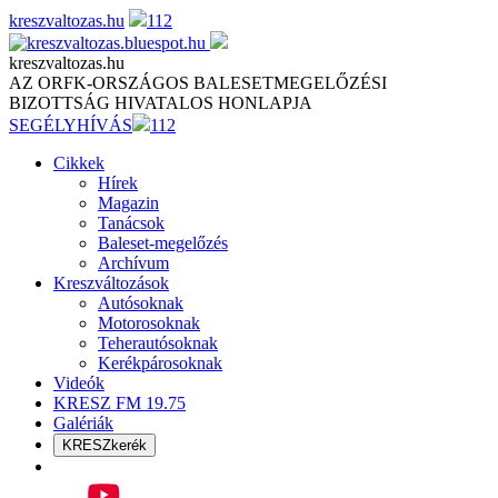
Skip
kreszvaltozas.hu
112
to
content
kreszvaltozas.hu
AZ ORFK-ORSZÁGOS BALESETMEGELŐZÉSI
BIZOTTSÁG HIVATALOS HONLAPJA
SEGÉLYHÍVÁS
112
Cikkek
Hírek
Magazin
Tanácsok
Baleset-megelőzés
Archívum
Kreszváltozások
Autósoknak
Motorosoknak
Teherautósoknak
Kerékpárosoknak
Videók
KRESZ FM 19.75
Galériák
KRESZkerék