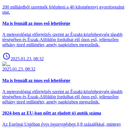
200 milliárdból szeretnék felépíteni a 40 kilométernyi gyorsforgalmi
utat.
Ma is fennáll az ónos eső lehetősége
A meteorológiai előrejelzés szerint az Északi-középhegység tágabb
térségében és Észak-Alföldön fordulhat elő ónos eső, jellemzően
néhány tized milliméter, amely napközben megszűnik.
2025.01.23. 08:32
2025.01.23. 08:32
Ma is fennáll az ónos eső lehetősége
A meteorológiai előrejelzés szerint az Északi-középhegység tágabb
térségében és Észak-Alföldön fordulhat elő ónos eső, jellemzően
néhány tized milliméter, amely napközben megszűnik.
2024-ben az EU-ban nőtt az eladott új autók száma
Az Európai Unióban éves összevetésben 0,8 százalékkal, mintegy