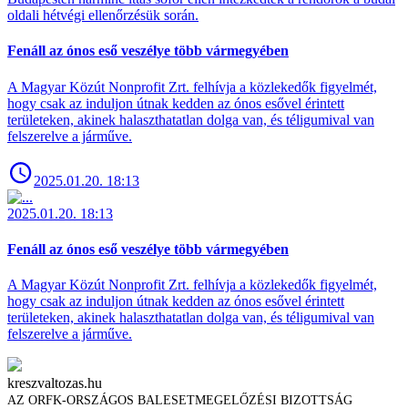
oldali hétvégi ellenőrzésük során.
Fenáll az ónos eső veszélye több vármegyében
A Magyar Közút Nonprofit Zrt. felhívja a közlekedők figyelmét,
hogy csak az induljon útnak kedden az ónos esővel érintett
területeken, akinek halaszthatatlan dolga van, és téligumival van
felszerelve a járműve.
2025.01.20. 18:13
2025.01.20. 18:13
Fenáll az ónos eső veszélye több vármegyében
A Magyar Közút Nonprofit Zrt. felhívja a közlekedők figyelmét,
hogy csak az induljon útnak kedden az ónos esővel érintett
területeken, akinek halaszthatatlan dolga van, és téligumival van
felszerelve a járműve.
kreszvaltozas.hu
AZ ORFK-ORSZÁGOS BALESETMEGELŐZÉSI BIZOTTSÁG