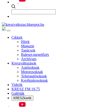
Cikkek
Hírek
Magazin
Tanácsok
Baleset-megelőzés
Archívum
Kreszváltozások
Autósoknak
Motorosoknak
Teherautósoknak
Kerékpárosoknak
Videók
KRESZ FM 19.75
Galériák
KRESZkerék