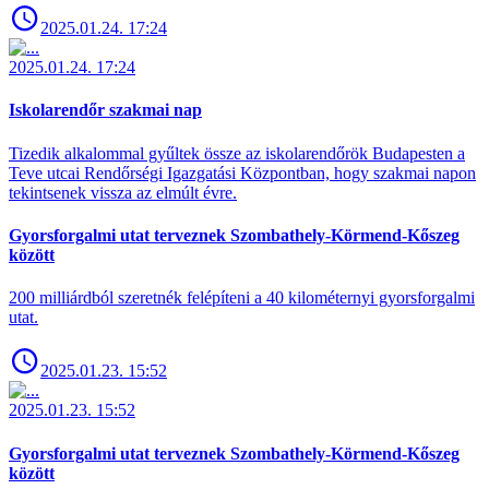
2025.01.24. 17:24
2025.01.24. 17:24
Iskolarendőr szakmai nap
Tizedik alkalommal gyűltek össze az iskolarendőrök Budapesten a
Teve utcai Rendőrségi Igazgatási Központban, hogy szakmai napon
tekintsenek vissza az elmúlt évre.
Gyorsforgalmi utat terveznek Szombathely-Körmend-Kőszeg
között
200 milliárdból szeretnék felépíteni a 40 kilométernyi gyorsforgalmi
utat.
2025.01.23. 15:52
2025.01.23. 15:52
Gyorsforgalmi utat terveznek Szombathely-Körmend-Kőszeg
között