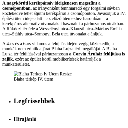
A nagykörúti kerékpársáv ideiglenesen megszűnt a
csomópontban,
az irányonként fennmaradó egy forgalmi sávban
közlekedve lehet átjutni kerékpárral a csomóponton. Javasoljuk a IV.
építési ütem ideje alatt – az előző ütemekhez hasonlóan – a
kerékpáros alternatív útvonalakat használni a párhuzamos utcákban.
A Rákóczi tér felé a Wesselényi utca–Klauzál utca–Márkus Emília
utca–Stáhly utca–Somogyi Béla utca útvonalat ajánljuk.
A 4-es és a 6-os villamos a felújítás idején végig közlekedik, a
munkák nem érintik a járat Blaha Lujza téri megállóját. A Blaha
Lujza tér felújításával párhuzamosan
a Corvin Áruház felújítása is
zajlik
, ezért az épület körül mobilkerítések határolják a
munkaterületet.
Blaha térkép IV. ütem
Legfrissebbek
Hírajánló