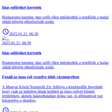
Ittas sofőröket kerestek
Budapesten harminc ittas sofőr ellen intézkedtek a rendőrök a budai
oldali hétvégi ellenőrzésük során.
2025.01.21. 06:30
2025.01.21. 06:30
Ittas sofőröket kerestek
Budapesten harminc ittas sofőr ellen intézkedtek a rendőrök a budai
oldali hétvégi ellenőrzésük során.
Fenáll az ónos eső veszélye több vármegyében
A Magyar Közút Nonprofit Zrt. felhívja a közlekedők figyelmét,
hogy csak az induljon útnak kedden az ónos esővel érintett
területeken, akinek halaszthatatlan dolga van, és téligumival van
felszerelve a járműve.