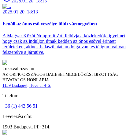
2025.01.20. 18:13
2025.01.20. 18:13
Fenáll az ónos eső veszélye több vármegyében
A Magyar Közút Nonprofit Zrt. felhívja a közlekedők figyelmét,
hogy csak az induljon útnak kedden az ónos esővel érintett
területeken, akinek halaszthatatlan dolga van, és téligumival van
felszerelve a járműve.
kreszvaltozas.hu
AZ ORFK-ORSZÁGOS BALESETMEGELŐZÉSI BIZOTTSÁG
HIVATALOS HONLAPJA
1139 Budapest, Teve u. 4-6.
Telefon:
+36 (1) 443 56 51
Levelezési cím:
1903 Budapest, Pf.: 314.