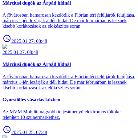
Márciusi dugók az Árpád hídnál
A fővárosban hamarosan kezdődik a Flórián téri felüljárók felújítása,
március 1-jén lezárják a déli hidat. De már februárban is lesznek
kisebb korlátozások az előkészítés során.
2025.01.27. 08:48
2025.01.27. 08:48
Márciusi dugók az Árpád hídnál
A fővárosban hamarosan kezdődik a Flórián téri felüljárók felújítása,
március 1-jén lezárják a déli hidat. De már februárban is lesznek
kisebb korlátozások az előkészítés során.
Gyorstöltés vásárlás közben
Az MVM Mobiliti nagyobb teljesítményű elektromos töltőket
telepített 10 szupermarkethez.
2025.01.25. 07:48