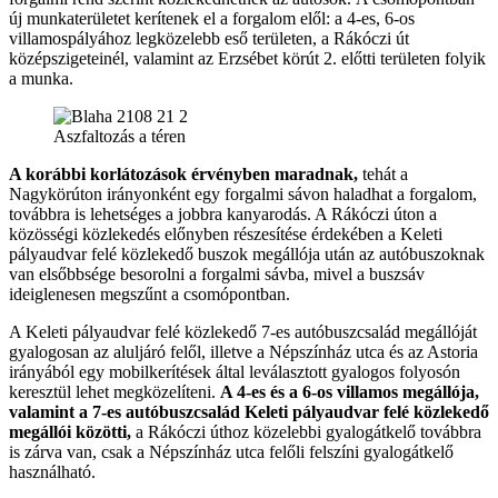
új munkaterületet kerítenek el a forgalom elől: a 4-es, 6-os
villamospályához legközelebb eső területen, a Rákóczi út
középszigeteinél, valamint az Erzsébet körút 2. előtti területen folyik
a munka.
Aszfaltozás a téren
A korábbi korlátozások érvényben maradnak,
tehát a
Nagykörúton irányonként egy forgalmi sávon haladhat a forgalom,
továbbra is lehetséges a jobbra kanyarodás. A Rákóczi úton a
közösségi közlekedés előnyben részesítése érdekében a Keleti
pályaudvar felé közlekedő buszok megállója után az autóbuszoknak
van elsőbbsége besorolni a forgalmi sávba, mivel a buszsáv
ideiglenesen megszűnt a csomópontban.
A Keleti pályaudvar felé közlekedő 7-es autóbuszcsalád megállóját
gyalogosan az aluljáró felől, illetve a Népszínház utca és az Astoria
irányából egy mobilkerítések által leválasztott gyalogos folyosón
keresztül lehet megközelíteni.
A 4-es és a 6-os villamos megállója,
valamint a 7-es autóbuszcsalád Keleti pályaudvar felé közlekedő
megállói közötti,
a Rákóczi úthoz közelebbi gyalogátkelő továbbra
is zárva van, csak a Népszínház utca felőli felszíni gyalogátkelő
használható.