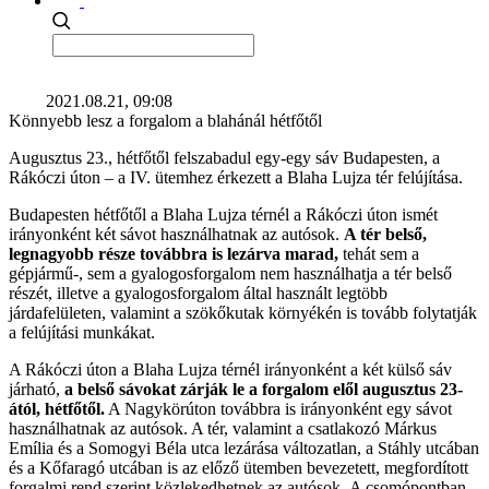
2021.08.21, 09:08
Könnyebb lesz a forgalom a blahánál hétfőtől
Augusztus 23., hétfőtől felszabadul egy-egy sáv Budapesten, a
Rákóczi úton – a IV. ütemhez érkezett a Blaha Lujza tér felújítása.
Budapesten hétfőtől a Blaha Lujza térnél a Rákóczi úton ismét
irányonként két sávot használhatnak az autósok.
A tér belső,
legnagyobb része továbbra is lezárva marad,
tehát sem a
gépjármű-, sem a gyalogosforgalom nem használhatja a tér belső
részét, illetve a gyalogosforgalom által használt legtöbb
járdafelületen, valamint a szökőkutak környékén is tovább folytatják
a felújítási munkákat.
A Rákóczi úton a Blaha Lujza térnél irányonként a két külső sáv
járható,
a belső sávokat zárják le a forgalom elől augusztus 23-
ától, hétfőtől.
A Nagykörúton továbbra is irányonként egy sávot
használhatnak az autósok. A tér, valamint a csatlakozó Márkus
Emília és a Somogyi Béla utca lezárása változatlan, a Stáhly utcában
és a Kőfaragó utcában is az előző ütemben bevezetett, megfordított
forgalmi rend szerint közlekedhetnek az autósok. A csomópontban