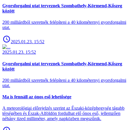
Gyorsforgalmi utat terveznek Szombathely-Körmend-Kőszeg
között
200 milliárdból szeretnék felépíteni a 40 kilométernyi gyorsforgalmi
utat.
2025.01.23. 15:52
2025.01.23. 15:52
Gyorsforgalmi utat terveznek Szombathely-Körmend-Kőszeg
között
200 milliárdból szeretnék felépíteni a 40 kilométernyi gyorsforgalmi
utat.
Ma is fennáll az ónos eső lehetősége
A meteorológiai előrejelzés szerint az Északi-középhegység tágabb
térségében és Észak-Alföldön fordulhat elő ónos eső, jellemzően
néhány tized milliméter, amely napközben megszűnik.