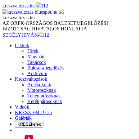
Skip
kreszvaltozas.hu
112
to
content
kreszvaltozas.hu
AZ ORFK-ORSZÁGOS BALESETMEGELŐZÉSI
BIZOTTSÁG HIVATALOS HONLAPJA
SEGÉLYHÍVÁS
112
Cikkek
Hírek
Magazin
Tanácsok
Baleset-megelőzés
Archívum
Kreszváltozások
Autósoknak
Motorosoknak
Teherautósoknak
Kerékpárosoknak
Videók
KRESZ FM 19.75
Galériák
KRESZkerék