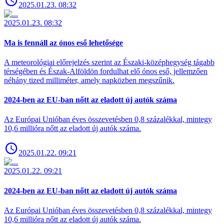
2025.01.23. 08:32
2025.01.23. 08:32
Ma is fennáll az ónos eső lehetősége
A meteorológiai előrejelzés szerint az Északi-középhegység tágabb
térségében és Észak-Alföldön fordulhat elő ónos eső, jellemzően
néhány tized milliméter, amely napközben megszűnik.
2024-ben az EU-ban nőtt az eladott új autók száma
Az Európai Unióban éves összevetésben 0,8 százalékkal, mintegy
10,6 millióra nőtt az eladott új autók száma.
2025.01.22. 09:21
2025.01.22. 09:21
2024-ben az EU-ban nőtt az eladott új autók száma
Az Európai Unióban éves összevetésben 0,8 százalékkal, mintegy
10,6 millióra nőtt az eladott új autók száma.