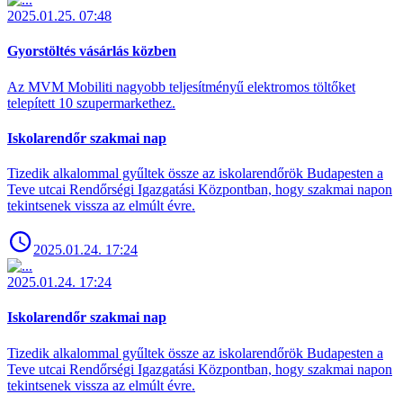
2025.01.25. 07:48
Gyorstöltés vásárlás közben
Az MVM Mobiliti nagyobb teljesítményű elektromos töltőket
telepített 10 szupermarkethez.
Iskolarendőr szakmai nap
Tizedik alkalommal gyűltek össze az iskolarendőrök Budapesten a
Teve utcai Rendőrségi Igazgatási Központban, hogy szakmai napon
tekintsenek vissza az elmúlt évre.
2025.01.24. 17:24
2025.01.24. 17:24
Iskolarendőr szakmai nap
Tizedik alkalommal gyűltek össze az iskolarendőrök Budapesten a
Teve utcai Rendőrségi Igazgatási Központban, hogy szakmai napon
tekintsenek vissza az elmúlt évre.