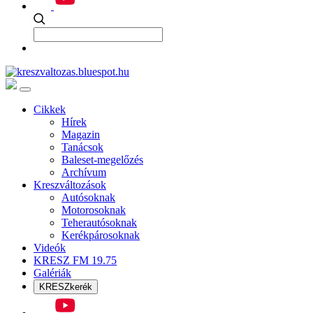
Cikkek
Hírek
Magazin
Tanácsok
Baleset-megelőzés
Archívum
Kreszváltozások
Autósoknak
Motorosoknak
Teherautósoknak
Kerékpárosoknak
Videók
KRESZ FM 19.75
Galériák
KRESZkerék