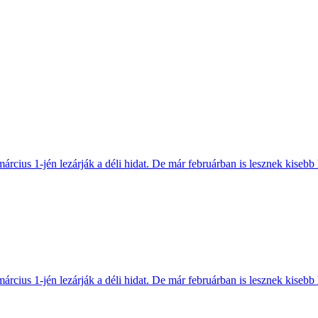
március 1-jén lezárják a déli hidat. De már februárban is lesznek kisebb 
március 1-jén lezárják a déli hidat. De már februárban is lesznek kisebb 