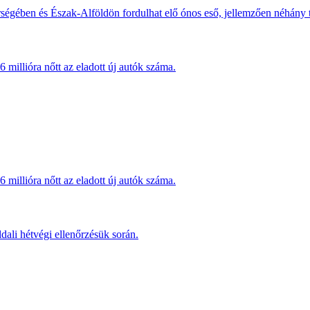
érségében és Észak-Alföldön fordulhat elő ónos eső, jellemzően néhány
millióra nőtt az eladott új autók száma.
millióra nőtt az eladott új autók száma.
dali hétvégi ellenőrzésük során.