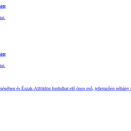
ött
at.
ött
at.
érségében és Észak-Alföldön fordulhat elő ónos eső, jellemzően néhány