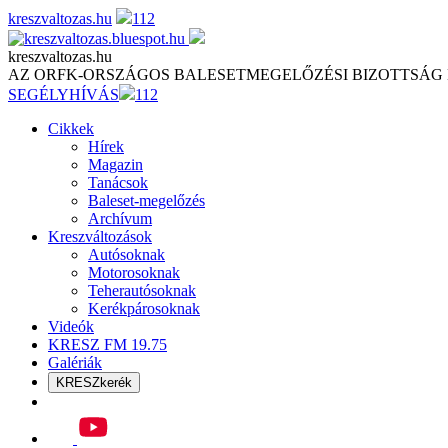
Skip
kreszvaltozas.hu
112
to
content
kreszvaltozas.hu
AZ ORFK-ORSZÁGOS BALESETMEGELŐZÉSI BIZOTTSÁG
SEGÉLYHÍVÁS
112
Cikkek
Hírek
Magazin
Tanácsok
Baleset-megelőzés
Archívum
Kreszváltozások
Autósoknak
Motorosoknak
Teherautósoknak
Kerékpárosoknak
Videók
KRESZ FM 19.75
Galériák
KRESZkerék