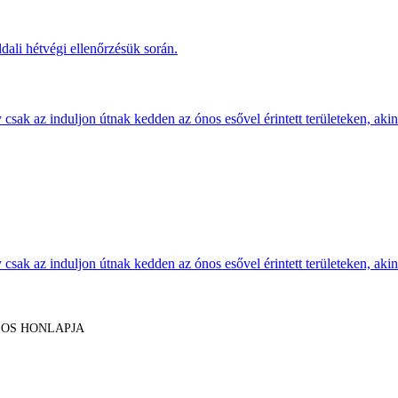
dali hétvégi ellenőrzésük során.
sak az induljon útnak kedden az ónos esővel érintett területeken, akine
sak az induljon útnak kedden az ónos esővel érintett területeken, akine
LOS HONLAPJA