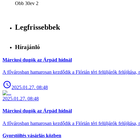
Obb 30ev 2
Legfrissebbek
Hírajánló
Márciusi dugók az Árpád hídnál
A fővárosban hamarosan kezdődik a Flórián téri felüljárók felújítása, 
2025.01.27. 08:48
2025.01.27. 08:48
Márciusi dugók az Árpád hídnál
A fővárosban hamarosan kezdődik a Flórián téri felüljárók felújítása, 
Gyorstöltés vásárlás közben