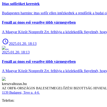
Ittas sofőröket kerestek
Budapesten harminc ittas sofőr ellen intézkedtek a rendőrök a budai ol
Fenáll az ónos eső veszélye több vármegyében
A Magyar Közút Nonprofit Zrt. felhívja a közlekedők figyelmét, hogy c
2025.01.20. 18:13
2025.01.20. 18:13
Fenáll az ónos eső veszélye több vármegyében
A Magyar Közút Nonprofit Zrt. felhívja a közlekedők figyelmét, hogy c
kreszvaltozas.hu
AZ ORFK-ORSZÁGOS BALESETMEGELŐZÉSI BIZOTTSÁG HIVATA
1139 Budapest, Teve u. 4-6.
Telefon: