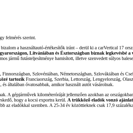
y felmérés szerint.
zalom a használtautó-értékesítők iránt – derül ki a carVertical 17 ors
yarországon, Litvániában és Észtországban bíznak legkevésbé a v
os jármű futásteljesítménye hamisított, illetve szenvedett súlyos balese
an, Finnországban, Szlovéniában, Németországban, Szlovákiában és Cse
özé tartozik
Franciaország, Szerbia, Lettország, Lengyelország, Ola
, és általában óvatosabbak, amikor használt autót vásárolnak.
tanak. A gépjárművek kilométeróráját jellemzően azokban az országokban
skedő, hogy a kocsi exportra kerül.
A trükköző eladók vonzó ajánlat
abb az eladókkal szemben. A 25-34 év közöttieknek csak 17,9 százaléka 