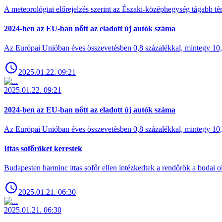
A meteorológiai előrejelzés szerint az Északi-középhegység tágabb t
2024-ben az EU-ban nőtt az eladott új autók száma
Az Európai Unióban éves összevetésben 0,8 százalékkal, mintegy 10,6 
2025.01.22. 09:21
2025.01.22. 09:21
2024-ben az EU-ban nőtt az eladott új autók száma
Az Európai Unióban éves összevetésben 0,8 százalékkal, mintegy 10,6 
Ittas sofőröket kerestek
Budapesten harminc ittas sofőr ellen intézkedtek a rendőrök a budai ol
2025.01.21. 06:30
2025.01.21. 06:30