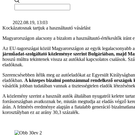
2022.08.19, 13:03
Kockázatosnak tartjuk a használtautó vásárlást
Magyarországon alacsony a bizalom a használtautó-értékesítők iránt eg
Az EU-tagországai közül Magyarországon az egyik legalacsonyabb a bi
járműadat-szolgáltató közleménye szerint Bulgáriában, majd Mag
hosszú múltra tekintenek vissza az autókkal kapcsolatos csalások. Szám
eladóknak.
Szerencsésebben ítélik meg az autóeladókat az Egyesült Királyságb
eladókban.
A közepes bizalmi pontszámmal rendelkező országok k
vásárlók jobban tudatában vannak a tisztességtelen eladók létezésének
A közlemény szerint a használt autók általában nyugatról keletre tar
forrásországban avatkoznak be, miután megtudja az eladás végző kere
árán. A felmérés eredménye alapján a fiatalabb generáció bizalmatlan
korosztályban ez az arány 30,3 százalék.