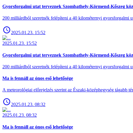
Gyorsforgalmi utat terveznek Szombathely-Körmend-Kőszeg köz
200 milliárdból szeretnék felépíteni a 40 kilométernyi gyorsforgalmi ut
2025.01.23. 15:52
2025.01.23. 15:52
Gyorsforgalmi utat terveznek Szombathely-Körmend-Kőszeg köz
200 milliárdból szeretnék felépíteni a 40 kilométernyi gyorsforgalmi ut
Ma is fennáll az ónos eső lehetősége
A meteorológiai előrejelzés szerint az Északi-középhegység tágabb t
2025.01.23. 08:32
2025.01.23. 08:32
Ma is fennáll az ónos eső lehetősége