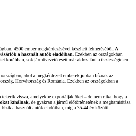
zágban, 4500 ember megkérdezésével készített felméréséből.
A
ásárlók a használt autók eladóiban.
Ezekben az országokban
tet korábban, sok járművezető esett már áldozatául a tisztességtelen
hországban, ahol a megkérdezett emberek jobban bíznak az
szország, Horvátország és Románia. Ezekben az országokban a
 tekerik vissza, amelyekbe exportálják őket – de nem ritka, hogy a
okat kínálnak,
de gyakran a jármű előtörténetének a meghamisítása
bízik a használt autók eladóiban, míg a 35-44 év közötti