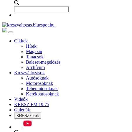
Cikkek
Hírek
Magazin
Tanácsok
Baleset-megelőzés
Archívum
Kreszváltozások
Autósoknak
Motorosoknak
Teherautósoknak
Kerékpárosoknak
Videók
KRESZ FM 19.75
Galériák
KRESZkerék