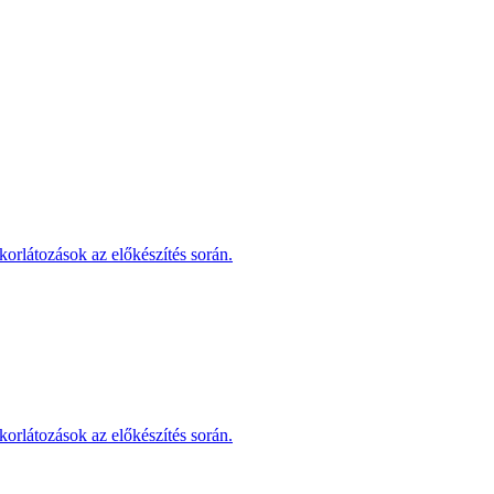
korlátozások az előkészítés során.
korlátozások az előkészítés során.