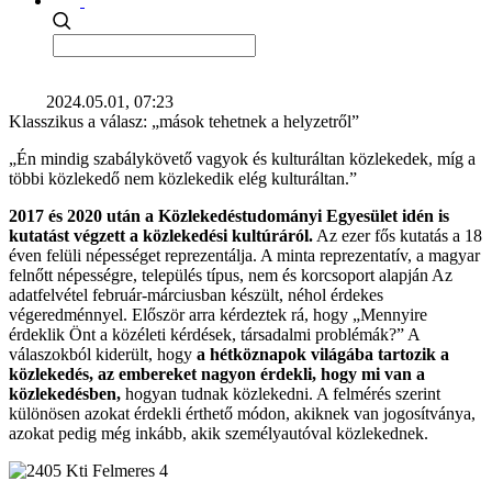
2024.05.01, 07:23
Klasszikus a válasz: „mások tehetnek a helyzetről”
„Én mindig szabálykövető vagyok és kulturáltan közlekedek, míg a
többi közlekedő nem közlekedik elég kulturáltan.”
2017 és 2020 után a Közlekedéstudományi Egyesület idén is
kutatást végzett a közlekedési kultúráról.
Az ezer fős kutatás a 18
éven felüli népességet reprezentálja. A minta reprezentatív, a magyar
felnőtt népességre, település típus, nem és korcsoport alapján Az
adatfelvétel február-márciusban készült, néhol érdekes
végeredménnyel. Először arra kérdeztek rá, hogy „Mennyire
érdeklik Önt a közéleti kérdések, társadalmi problémák?” A
válaszokból kiderült, hogy
a hétköznapok világába tartozik a
közlekedés, az embereket nagyon érdekli, hogy mi van a
közlekedésben,
hogyan tudnak közlekedni. A felmérés szerint
különösen azokat érdekli érthető módon, akiknek van jogosítványa,
azokat pedig még inkább, akik személyautóval közlekednek.