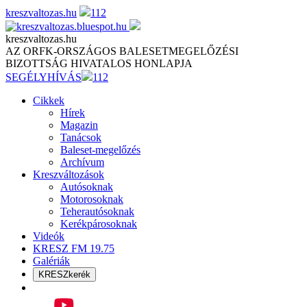
Skip
kreszvaltozas.hu
112
to
content
kreszvaltozas.hu
AZ ORFK-ORSZÁGOS BALESETMEGELŐZÉSI
BIZOTTSÁG HIVATALOS HONLAPJA
SEGÉLYHÍVÁS
112
Cikkek
Hírek
Magazin
Tanácsok
Baleset-megelőzés
Archívum
Kreszváltozások
Autósoknak
Motorosoknak
Teherautósoknak
Kerékpárosoknak
Videók
KRESZ FM 19.75
Galériák
KRESZkerék