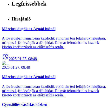
Legfrissebbek
Hírajánló
Márciusi dugók az Árpád hídnál
A fővárosban hamarosan kezdődik a Flórián téri felüljárók felújítása,
március 1-jén lezárják a déli hidat. De már februárban is lesznek
kisebb korlátozások az előkészítés során.
2025.01.27. 08:48
2025.01.27. 08:48
Márciusi dugók az Árpád hídnál
A fővárosban hamarosan kezdődik a Flórián téri felüljárók felújítása,
március 1-jén lezárják a déli hidat. De már februárban is lesznek
kisebb korlátozások az előkészítés során.
Gyorstöltés vásárlás közben