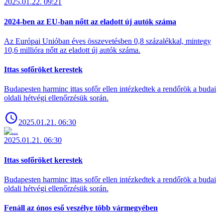
2025.01.22. 09:21
2024-ben az EU-ban nőtt az eladott új autók száma
Az Európai Unióban éves összevetésben 0,8 százalékkal, mintegy
10,6 millióra nőtt az eladott új autók száma.
Ittas sofőröket kerestek
Budapesten harminc ittas sofőr ellen intézkedtek a rendőrök a budai
oldali hétvégi ellenőrzésük során.
2025.01.21. 06:30
2025.01.21. 06:30
Ittas sofőröket kerestek
Budapesten harminc ittas sofőr ellen intézkedtek a rendőrök a budai
oldali hétvégi ellenőrzésük során.
Fenáll az ónos eső veszélye több vármegyében