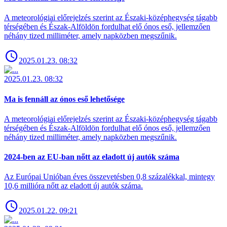
A meteorológiai előrejelzés szerint az Északi-középhegység tágabb
térségében és Észak-Alföldön fordulhat elő ónos eső, jellemzően
néhány tized milliméter, amely napközben megszűnik.
2025.01.23. 08:32
2025.01.23. 08:32
Ma is fennáll az ónos eső lehetősége
A meteorológiai előrejelzés szerint az Északi-középhegység tágabb
térségében és Észak-Alföldön fordulhat elő ónos eső, jellemzően
néhány tized milliméter, amely napközben megszűnik.
2024-ben az EU-ban nőtt az eladott új autók száma
Az Európai Unióban éves összevetésben 0,8 százalékkal, mintegy
10,6 millióra nőtt az eladott új autók száma.
2025.01.22. 09:21