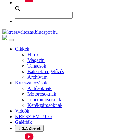
Cikkek
Hírek
Magazin
Tanácsok
Baleset-megelőzés
Archívum
Kreszváltozások
Autósoknak
Motorosoknak
Teherautósoknak
Kerékpárosoknak
Videók
KRESZ FM 19.75
Galériák
KRESZkerék