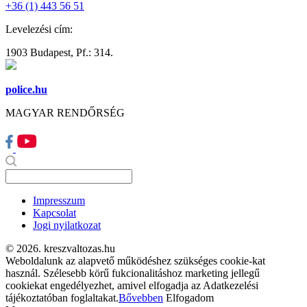
+36 (1) 443 56 51
Levelezési cím:
1903 Budapest, Pf.: 314.
police.hu
MAGYAR RENDŐRSÉG
Impresszum
Kapcsolat
Jogi nyilatkozat
© 2026. kreszvaltozas.hu
Weboldalunk az alapvető működéshez szükséges cookie-kat
használ. Szélesebb körű fukcionalitáshoz marketing jellegű
cookiekat engedélyezhet, amivel elfogadja az Adatkezelési
tájékoztatóban foglaltakat.
Bővebben
Elfogadom