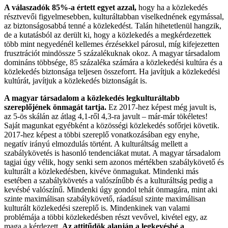
A válaszadók 85%-a értett egyet azzal,
hogy ha a közlekedés
résztvevői figyelmesebben, kulturáltabban viselkednének egymással,
az biztonságosabbá tenné a közlekedést. Talán hihetetlenül hangzik,
de a kutatásból az derült ki, hogy a közlekedés a megkérdezettek
több mint negyedénél kellemes érzésekkel párosul, míg kifejezetten
frusztrációt mindössze 5 százalékuknak okoz. A magyar társadalom
domináns többsége, 85 százaléka számára a közlekedési kultúra és a
közlekedés biztonsága teljesen összeforrt. Ha javítjuk a közlekedési
kultúrát, javítjuk a közlekedés biztonságát is.
A magyar társadalom a közlekedés legkulturáltabb
szereplőjének önmagát tartja.
Ez 2017-hez képest még javult is,
az 5-ös skálán az átlag 4,1-ről 4,3-ra javult – már-már tökéletes!
Saját magunkat egyébként a közösségi közlekedés sofőrjei követik.
2017-hez képest a többi szereplő vonatkozásában egy enyhe,
negatív irányú elmozdulás történt. A kulturáltság mellett a
szabálykövetés is hasonló tendenciákat mutat. A magyar társadalom
tagjai úgy vélik, hogy senki sem azonos mértékben szabálykövető és
kulturált a közlekedésben, kivéve önmagukat. Mindenki más
esetében a szabálykövetés a valószínűbb és a kulturáltság pedig a
kevésbé valószínű. Mindenki úgy gondol tehát önmagára, mint aki
szinte maximálisan szabálykövető, ráadásul szinte maximálisan
kulturált közlekedési szereplő is. Mindenkinek van valami
problémája a többi közlekedésben részt vevővel, kivétel egy, az
maga a kérdezett.
Az attitűdök alapján a legkevésbé a