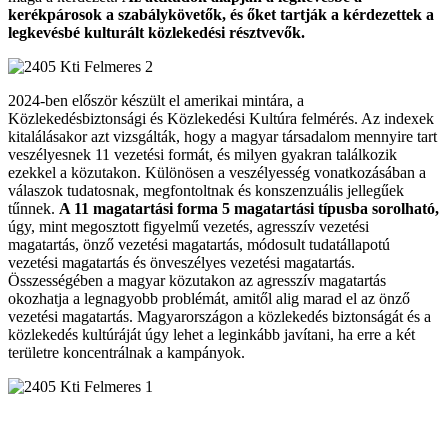
kerékpárosok a szabálykövetők, és őket tartják a kérdezettek a
legkevésbé kulturált közlekedési résztvevők.
2024-ben először készült el amerikai mintára, a
Közlekedésbiztonsági és Közlekedési Kultúra felmérés. Az indexek
kitalálásakor azt vizsgálták, hogy a magyar társadalom mennyire tart
veszélyesnek 11 vezetési formát, és milyen gyakran találkozik
ezekkel a közutakon. Különösen a veszélyesség vonatkozásában a
válaszok tudatosnak, megfontoltnak és konszenzuális jellegűek
tűnnek.
A 11 magatartási forma 5 magatartási típusba sorolható,
úgy, mint megosztott figyelmű vezetés, agresszív vezetési
magatartás, önző vezetési magatartás, módosult tudatállapotú
vezetési magatartás és önveszélyes vezetési magatartás.
Összességében a magyar közutakon az agresszív magatartás
okozhatja a legnagyobb problémát, amitől alig marad el az önző
vezetési magatartás. Magyarországon a közlekedés biztonságát és a
közlekedés kultúráját úgy lehet a leginkább javítani, ha erre a két
területre koncentrálnak a kampányok.