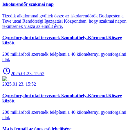
Iskolarendőr szakmai nap
Tizedik alkalommal gyűltek össze az iskolarendőrök Budapesten a
Teve utcai Rendőrségi Igazgatási Központban, hogy szakmai napon
tekintsenek vissza az elmúlt évre.
Gyorsforgalmi utat terveznek Szombathely-Körmend-Kőszeg
között
200 milliárdból szeretnék felépíteni a 40 kilométernyi gyorsforgalmi
utat.
2025.01.23. 15:52
2025.01.23. 15:52
Gyorsforgalmi utat terveznek Szombathely-Körmend-Kőszeg
között
200 milliárdból szeretnék felépíteni a 40 kilométernyi gyorsforgalmi
utat.
Ma is fennáll az ónos eső lehetősége