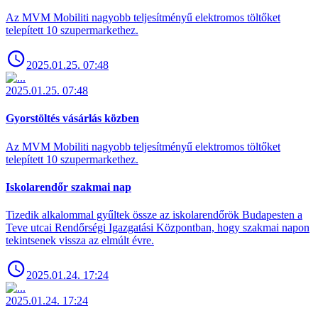
Az MVM Mobiliti nagyobb teljesítményű elektromos töltőket
telepített 10 szupermarkethez.
2025.01.25. 07:48
2025.01.25. 07:48
Gyorstöltés vásárlás közben
Az MVM Mobiliti nagyobb teljesítményű elektromos töltőket
telepített 10 szupermarkethez.
Iskolarendőr szakmai nap
Tizedik alkalommal gyűltek össze az iskolarendőrök Budapesten a
Teve utcai Rendőrségi Igazgatási Központban, hogy szakmai napon
tekintsenek vissza az elmúlt évre.
2025.01.24. 17:24
2025.01.24. 17:24