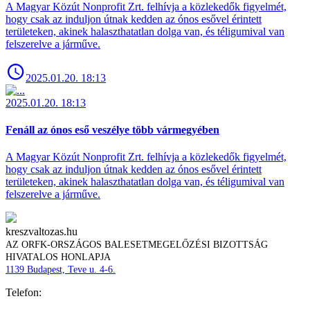
A Magyar Közút Nonprofit Zrt. felhívja a közlekedők figyelmét,
hogy csak az induljon útnak kedden az ónos esővel érintett
területeken, akinek halaszthatatlan dolga van, és téligumival van
felszerelve a járműve.
2025.01.20. 18:13
2025.01.20. 18:13
Fenáll az ónos eső veszélye több vármegyében
A Magyar Közút Nonprofit Zrt. felhívja a közlekedők figyelmét,
hogy csak az induljon útnak kedden az ónos esővel érintett
területeken, akinek halaszthatatlan dolga van, és téligumival van
felszerelve a járműve.
kreszvaltozas.hu
AZ ORFK-ORSZÁGOS BALESETMEGELŐZÉSI BIZOTTSÁG
HIVATALOS HONLAPJA
1139 Budapest, Teve u. 4-6.
Telefon: