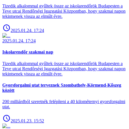
Tizedik alkalommal gyűltek össze az iskolarendőrök Budapesten a
Teve utcai Rendőrségi Igazgatási Központban, hogy szakmai napon
tekintsenek vissza az elmúlt évre.
2025.01.24. 17:24
2025.01.24. 17:24
Iskolarendőr szakmai nap
Tizedik alkalommal gyűltek össze az iskolarendőrök Budapesten a
Teve utcai Rendőrségi Igazgatási Központban, hogy szakmai napon
tekintsenek vissza az elmúlt évre.
Gyorsforgalmi utat terveznek Szombathely-Körmend-Kőszeg
között
200 milliárdból szeretnék felépíteni a 40 kilométernyi gyorsforgalmi
utat.
2025.01.23. 15:52