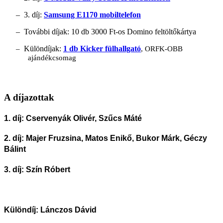
–
3. díj:
Samsung E1170 mobiltelefon
–
További díjak: 10 db 3000 Ft-os Domino feltöltőkártya
Különdíjak:
1 db Kicker fülhallgató
–
, ORFK-OBB
ajándékcsomag
A díjazottak
1. díj: Cservenyák Olivér, Szűcs Máté
2. díj: Majer Fruzsina, Matos Enikő, Bukor Márk, Géczy
Bálint
3. díj: Szín Róbert
Különdíj: Lánczos Dávid