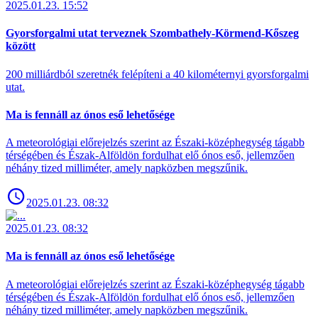
2025.01.23. 15:52
Gyorsforgalmi utat terveznek Szombathely-Körmend-Kőszeg
között
200 milliárdból szeretnék felépíteni a 40 kilométernyi gyorsforgalmi
utat.
Ma is fennáll az ónos eső lehetősége
A meteorológiai előrejelzés szerint az Északi-középhegység tágabb
térségében és Észak-Alföldön fordulhat elő ónos eső, jellemzően
néhány tized milliméter, amely napközben megszűnik.
2025.01.23. 08:32
2025.01.23. 08:32
Ma is fennáll az ónos eső lehetősége
A meteorológiai előrejelzés szerint az Északi-középhegység tágabb
térségében és Észak-Alföldön fordulhat elő ónos eső, jellemzően
néhány tized milliméter, amely napközben megszűnik.