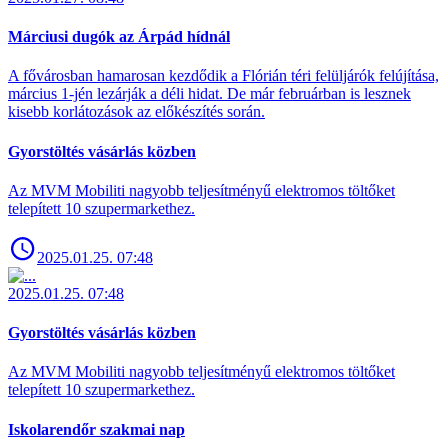
Márciusi dugók az Árpád hídnál
A fővárosban hamarosan kezdődik a Flórián téri felüljárók felújítása,
március 1-jén lezárják a déli hidat. De már februárban is lesznek
kisebb korlátozások az előkészítés során.
Gyorstöltés vásárlás közben
Az MVM Mobiliti nagyobb teljesítményű elektromos töltőket
telepített 10 szupermarkethez.
2025.01.25. 07:48
2025.01.25. 07:48
Gyorstöltés vásárlás közben
Az MVM Mobiliti nagyobb teljesítményű elektromos töltőket
telepített 10 szupermarkethez.
Iskolarendőr szakmai nap