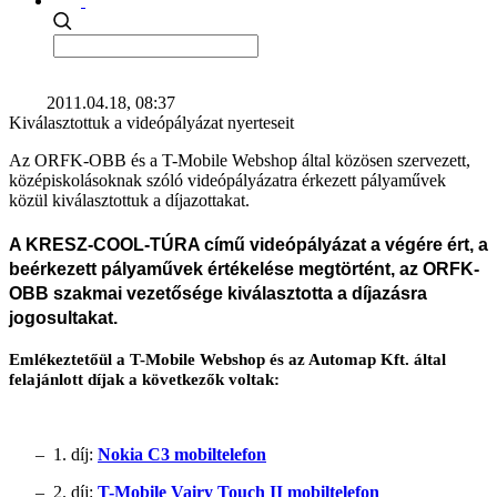
2011.04.18, 08:37
Kiválasztottuk a videópályázat nyerteseit
Az ORFK-OBB és a T-Mobile Webshop által közösen szervezett,
középiskolásoknak szóló videópályázatra érkezett pályaművek
közül kiválasztottuk a díjazottakat.
A KRESZ-COOL-TÚRA című videópályázat a végére ért, a
beérkezett pályaművek értékelése megtörtént, az ORFK-
OBB szakmai vezetősége kiválasztotta a díjazásra
jogosultakat.
Emlékeztetőül a T-Mobile Webshop és az Automap Kft. által
felajánlott díjak a következők voltak:
–
1. díj:
Nokia C3 mobiltelefon
–
2. díj:
T-Mobile Vairy Touch II mobiltelefon