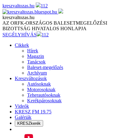
Skip
kreszvaltozas.hu
112
to
content
kreszvaltozas.hu
AZ ORFK-ORSZÁGOS BALESETMEGELŐZÉSI
BIZOTTSÁG HIVATALOS HONLAPJA
SEGÉLYHÍVÁS
112
Cikkek
Hírek
Magazin
Tanácsok
Baleset-megelőzés
Archívum
Kreszváltozások
Autósoknak
Motorosoknak
Teherautósoknak
Kerékpárosoknak
Videók
KRESZ FM 19.75
Galériák
KRESZkerék