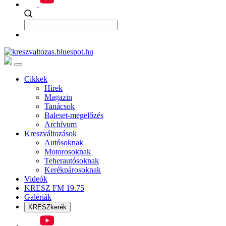
Cikkek
Hírek
Magazin
Tanácsok
Baleset-megelőzés
Archívum
Kreszváltozások
Autósoknak
Motorosoknak
Teherautósoknak
Kerékpárosoknak
Videók
KRESZ FM 19.75
Galériák
KRESZkerék