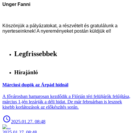
Unger Fanni
Köszönjük a pályázatokat, a részvételt és gratulálunk a
nyerteseinknek! A nyereményeket postán küldjük el!
Legfrissebbek
Hírajánló
Márciusi dugók az Árpád hídnál
A fővárosban hamarosan kezdődik a Flórián téri felüljárók felújítása,
március 1-jén lezárják a déli hidat. De már februárban is lesznek
kisebb korlátozások az előkészítés során.
2025.01.27. 08:48
2025.01.27. 08:48