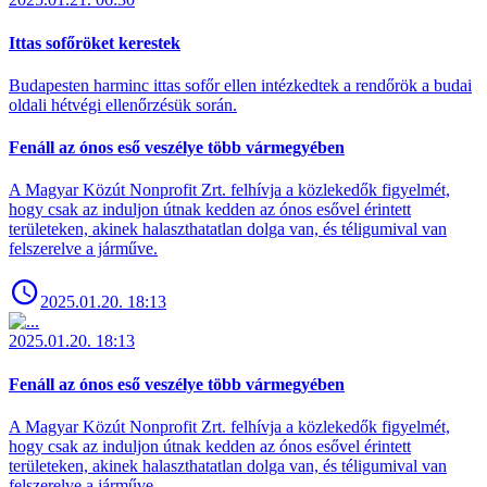
Ittas sofőröket kerestek
Budapesten harminc ittas sofőr ellen intézkedtek a rendőrök a budai
oldali hétvégi ellenőrzésük során.
Fenáll az ónos eső veszélye több vármegyében
A Magyar Közút Nonprofit Zrt. felhívja a közlekedők figyelmét,
hogy csak az induljon útnak kedden az ónos esővel érintett
területeken, akinek halaszthatatlan dolga van, és téligumival van
felszerelve a járműve.
2025.01.20. 18:13
2025.01.20. 18:13
Fenáll az ónos eső veszélye több vármegyében
A Magyar Közút Nonprofit Zrt. felhívja a közlekedők figyelmét,
hogy csak az induljon útnak kedden az ónos esővel érintett
területeken, akinek halaszthatatlan dolga van, és téligumival van
felszerelve a járműve.