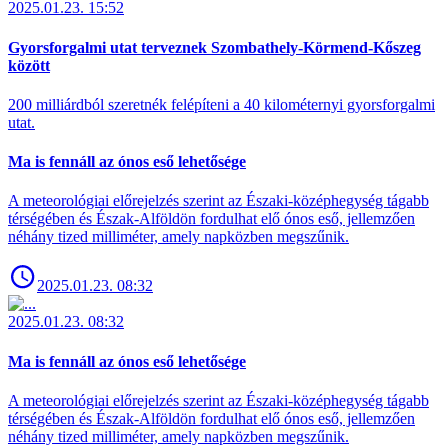
2025.01.23. 15:52
Gyorsforgalmi utat terveznek Szombathely-Körmend-Kőszeg
között
200 milliárdból szeretnék felépíteni a 40 kilométernyi gyorsforgalmi
utat.
Ma is fennáll az ónos eső lehetősége
A meteorológiai előrejelzés szerint az Északi-középhegység tágabb
térségében és Észak-Alföldön fordulhat elő ónos eső, jellemzően
néhány tized milliméter, amely napközben megszűnik.
2025.01.23. 08:32
2025.01.23. 08:32
Ma is fennáll az ónos eső lehetősége
A meteorológiai előrejelzés szerint az Északi-középhegység tágabb
térségében és Észak-Alföldön fordulhat elő ónos eső, jellemzően
néhány tized milliméter, amely napközben megszűnik.