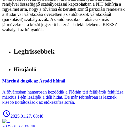
rendjével összefüggő szabályozással kapcsolatban a NIT felhívja a
figyelmet arra, hogy a fővárosi és kerületi szintű parkolási rendeletek
a Budai vár várakozási övezetben az autóbuszok várakozását
(parkolását) szabályozzák. Az autóbuszokra – akárcsak más
járművekre – a közút jogszerű használata tekintetében a KRESZ
szabályai az irányadók.
Legfrissebbek
Hírajánló
Márciusi dugók az Árpád hídnál
A fővárosban hamarosan kezdődik a Flórián téri felüljárók felújítása,
március 1-jén lezárják a déli hidat. De már februárban is lesznek
kisebb korlátozások az előkészítés során.
2025.01.27. 08:48
2025.01.27. 08:48