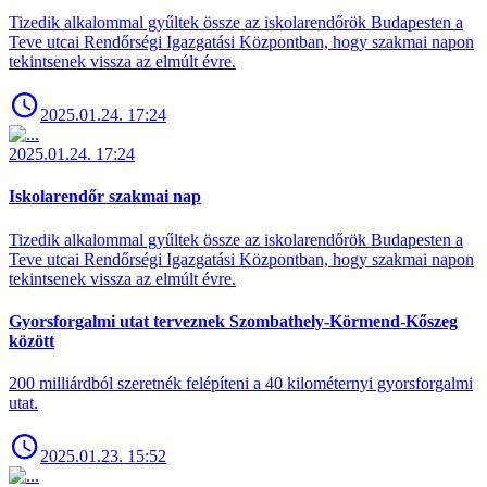
Tizedik alkalommal gyűltek össze az iskolarendőrök Budapesten a
Teve utcai Rendőrségi Igazgatási Központban, hogy szakmai napon
tekintsenek vissza az elmúlt évre.
2025.01.24. 17:24
2025.01.24. 17:24
Iskolarendőr szakmai nap
Tizedik alkalommal gyűltek össze az iskolarendőrök Budapesten a
Teve utcai Rendőrségi Igazgatási Központban, hogy szakmai napon
tekintsenek vissza az elmúlt évre.
Gyorsforgalmi utat terveznek Szombathely-Körmend-Kőszeg
között
200 milliárdból szeretnék felépíteni a 40 kilométernyi gyorsforgalmi
utat.
2025.01.23. 15:52