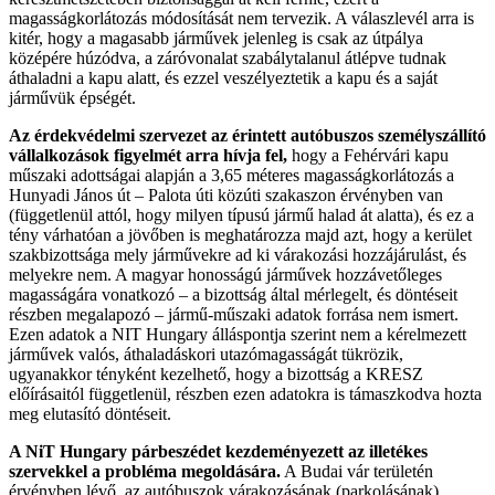
magasságkorlátozás módosítását nem tervezik. A válaszlevél arra is
kitér, hogy a magasabb járművek jelenleg is csak az útpálya
középére húzódva, a záróvonalat szabálytalanul átlépve tudnak
áthaladni a kapu alatt, és ezzel veszélyeztetik a kapu és a saját
járművük épségét.
Az érdekvédelmi szervezet az érintett autóbuszos személyszállító
vállalkozások figyelmét arra hívja fel,
hogy a Fehérvári kapu
műszaki adottságai alapján a 3,65 méteres magasságkorlátozás a
Hunyadi János út – Palota úti közúti szakaszon érvényben van
(függetlenül attól, hogy milyen típusú jármű halad át alatta), és ez a
tény várhatóan a jövőben is meghatározza majd azt, hogy a kerület
szakbizottsága mely járművekre ad ki várakozási hozzájárulást, és
melyekre nem. A magyar honosságú járművek hozzávetőleges
magasságára vonatkozó – a bizottság által mérlegelt, és döntéseit
részben megalapozó – jármű-műszaki adatok forrása nem ismert.
Ezen adatok a NIT Hungary álláspontja szerint nem a kérelmezett
járművek valós, áthaladáskori utazómagasságát tükrözik,
ugyanakkor tényként kezelhető, hogy a bizottság a KRESZ
előírásaitól függetlenül, részben ezen adatokra is támaszkodva hozta
meg elutasító döntéseit.
A NiT Hungary párbeszédet kezdeményezett az illetékes
szervekkel a probléma megoldására.
A Budai vár területén
érvényben lévő, az autóbuszok várakozásának (parkolásának)