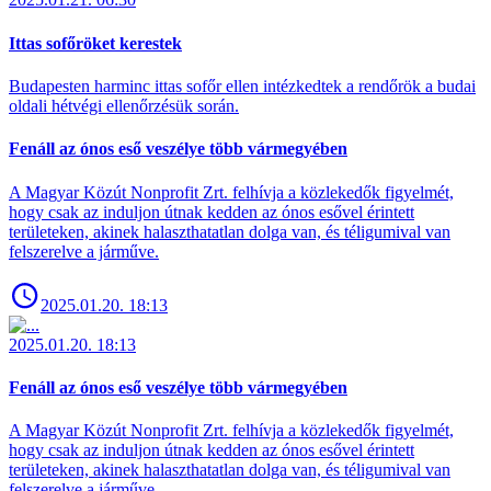
Ittas sofőröket kerestek
Budapesten harminc ittas sofőr ellen intézkedtek a rendőrök a budai
oldali hétvégi ellenőrzésük során.
Fenáll az ónos eső veszélye több vármegyében
A Magyar Közút Nonprofit Zrt. felhívja a közlekedők figyelmét,
hogy csak az induljon útnak kedden az ónos esővel érintett
területeken, akinek halaszthatatlan dolga van, és téligumival van
felszerelve a járműve.
2025.01.20. 18:13
2025.01.20. 18:13
Fenáll az ónos eső veszélye több vármegyében
A Magyar Közút Nonprofit Zrt. felhívja a közlekedők figyelmét,
hogy csak az induljon útnak kedden az ónos esővel érintett
területeken, akinek halaszthatatlan dolga van, és téligumival van
felszerelve a járműve.