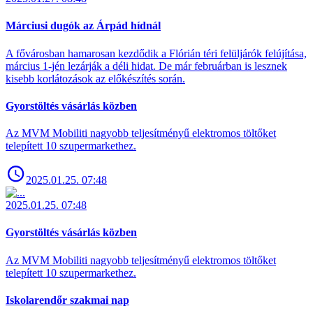
Márciusi dugók az Árpád hídnál
A fővárosban hamarosan kezdődik a Flórián téri felüljárók felújítása,
március 1-jén lezárják a déli hidat. De már februárban is lesznek
kisebb korlátozások az előkészítés során.
Gyorstöltés vásárlás közben
Az MVM Mobiliti nagyobb teljesítményű elektromos töltőket
telepített 10 szupermarkethez.
2025.01.25. 07:48
2025.01.25. 07:48
Gyorstöltés vásárlás közben
Az MVM Mobiliti nagyobb teljesítményű elektromos töltőket
telepített 10 szupermarkethez.
Iskolarendőr szakmai nap