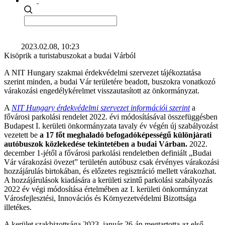
2023.02.08, 10:23
Kisöprik a turistabuszokat a budai Várból
A NIT Hungary szakmai érdekvédelmi szervezet tájékoztatása
szerint minden, a budai Vár területére beadott, buszokra vonatkozó
várakozási engedélykérelmet visszautasított az önkormányzat.
A
NIT Hungary érdekvédelmi szervezet információi szerint
a
fővárosi parkolási rendelet 2022. évi módosításával összefüggésben
Budapest I. kerületi önkormányzata tavaly év végén új szabályozást
vezetett be
a 17 főt meghaladó befogadóképességű különjárati
autóbuszok közlekedése tekintetében a budai Várban.
2022.
december 1-jétől a fővárosi parkolási rendeletben definiált „Budai
Vár várakozási övezet” területén autóbusz csak érvényes várakozási
hozzájárulás birtokában, és előzetes regisztráció mellett várakozhat.
A hozzájárulások kiadására a kerületi szintű parkolási szabályozás
2022 év végi módosítása értelmében az I. kerületi önkormányzat
Városfejlesztési, Innovációs és Környezetvédelmi Bizottsága
illetékes.
A kerület szakbizottsága 2023. január 26-án megtartotta az első