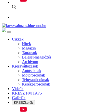
Cikkek
Hírek
Magazin
Tanácsok
Baleset-megelőzés
Archívum
Kreszváltozások
Autósoknak
Motorosoknak
Teherautósoknak
Kerékpárosoknak
Videók
KRESZ FM 19.75
Galériák
KRESZkerék