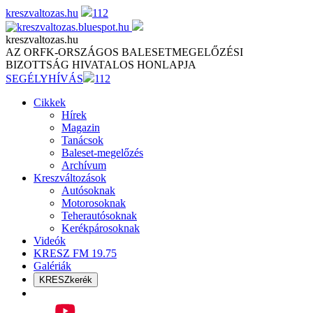
Skip
kreszvaltozas.hu
112
to
content
kreszvaltozas.hu
AZ ORFK-ORSZÁGOS BALESETMEGELŐZÉSI
BIZOTTSÁG HIVATALOS HONLAPJA
SEGÉLYHÍVÁS
112
Cikkek
Hírek
Magazin
Tanácsok
Baleset-megelőzés
Archívum
Kreszváltozások
Autósoknak
Motorosoknak
Teherautósoknak
Kerékpárosoknak
Videók
KRESZ FM 19.75
Galériák
KRESZkerék