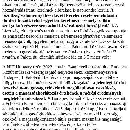
olyan érdemi ülését, ahol az addig beérkező autóbuszos várakozási
hozzájárulás iránti kérelmek elbírálása is napirendre került.
A
bizottság valamennyi beérkezett kérelem esetében elutasító
döntést hozott, tehát egyetlen kérelmező személyszállító
szolgáltató részére sem adott ki várakozási hozzájárulást.
A
bizottsági előterjesztés tartalma szerint az elbírálás egyik szempontja
az emissziós besorolás mellett a kérelmezett járművek vélelmezett
magassága volt, figyelemmel arra, hogy a várakozási övezet közúti
szakaszát képező Hunyadi János út – Palota úti közútszakaszon 3,65
méteres magasságkorlátozás van érvényben. (Ez az érték 2022
nyarán, a Palota úti közműfelújítások idején 3,5 méter volt.)
A NIT Hungary ezért 2023 január 13-án levélben fordult a Budapest
Közút műszaki vezérigazgató-helyetteséhez, kezdeményezve a
Budapest, I. Palota úti Fehérvári kapu magasságának a hatályos
útügyi műszaki előírások szerinti felülvizsgálatát,
a jelenlegi közúti
űrszelvény-magasság értékeinek megállapítását és szükség
esetén a magasságkorlátozás értékének a mérési eredmények
megfelelő módosítását.
A Budapest Közút Zrt. válaszlevele szerint
a Fehérvári kapu méreteit a társaság korábban felmérte, a magassági
adatok rendelkezésre állnak. A Budapest Közút aggályosnak tartja a
sávonkénti magasságkorlátozás bevezetését, és mivel biztonsági
okokból a magasságkorlátozó tábla szerinti maximális magasságú
járműnek az útpálya bármelyik részén, a kapu teljes
keresztmetszetében biztonsággal át kell férnie, ezért a