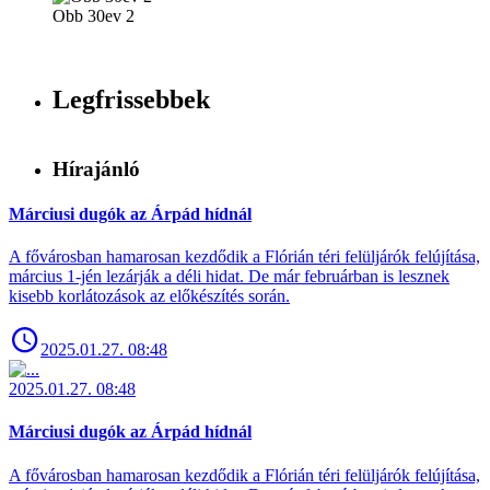
Obb 30ev 2
Legfrissebbek
Hírajánló
Márciusi dugók az Árpád hídnál
A fővárosban hamarosan kezdődik a Flórián téri felüljárók felújítása,
március 1-jén lezárják a déli hidat. De már februárban is lesznek
kisebb korlátozások az előkészítés során.
2025.01.27. 08:48
2025.01.27. 08:48
Márciusi dugók az Árpád hídnál
A fővárosban hamarosan kezdődik a Flórián téri felüljárók felújítása,