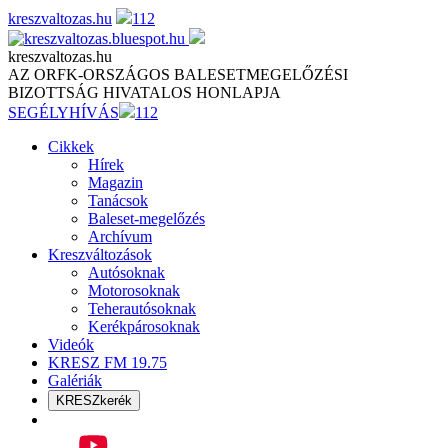
Skip
kreszvaltozas.hu
112
to
content
kreszvaltozas.hu
AZ ORFK-ORSZÁGOS BALESETMEGELŐZÉSI
BIZOTTSÁG HIVATALOS HONLAPJA
SEGÉLYHÍVÁS
112
Cikkek
Hírek
Magazin
Tanácsok
Baleset-megelőzés
Archívum
Kreszváltozások
Autósoknak
Motorosoknak
Teherautósoknak
Kerékpárosoknak
Videók
KRESZ FM 19.75
Galériák
KRESZkerék