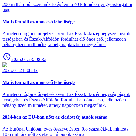
200 milliárdból szeretnék felépíteni a 40 kilométernyi gyorsforgalmi
utat.
Ma is fennáll az ónos eső lehetősége
A meteorológiai előrejelzés szerint az Északi-középhegység tágabb
térségében és Észak-Alföldön fordulhat elő ónos eső, jellemzően
néhány tized milliméter, amely napközben megszűnik.
2025.01.23. 08:32
2025.01.23. 08:32
Ma is fennáll az ónos eső lehetősége
A meteorológiai előrejelzés szerint az Északi-középhegység tágabb
térségében és Észak-Alföldön fordulhat elő ónos eső, jellemzően
néhány tized milliméter, amely napközben megszűnik.
2024-ben az EU-ban nőtt az eladott új autók száma
Az Európai Unióban éves összevetésben 0,8 százalékkal, mintegy
10,6 millióra nőtt az eladott új autók száma.