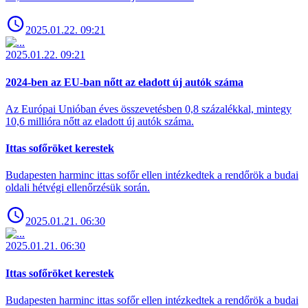
2025.01.22. 09:21
2025.01.22. 09:21
2024-ben az EU-ban nőtt az eladott új autók száma
Az Európai Unióban éves összevetésben 0,8 százalékkal, mintegy
10,6 millióra nőtt az eladott új autók száma.
Ittas sofőröket kerestek
Budapesten harminc ittas sofőr ellen intézkedtek a rendőrök a budai
oldali hétvégi ellenőrzésük során.
2025.01.21. 06:30
2025.01.21. 06:30
Ittas sofőröket kerestek
Budapesten harminc ittas sofőr ellen intézkedtek a rendőrök a budai