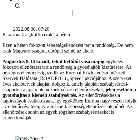
2022.08.08, 07:20
Kirajzanak a „traffipaxok” a héten!
Ezen a héten fokozott sebességellenőzést tart a rendőrség. De nem
csak Magyarországon, európai szintű az akció.
Augusztus 8-14 között, tehát hétfőtől vasárnapig
egyhetes
fokozott ellenőrzést tart a rendőrség a gyorshajtók kiszűrésére. Az
országos ellenőrzés igazodik az Európai Közlekedésrendészeti
Szervek Hálózata (ROADPOL) „Speed” akciójához. A szervezet
éves akciótervek alapján dolgozik, amely alapján szabálysértési-
csoportok alapján ütemeznek célzott ellenőrzéseket,
jelen esetben a
gyorshajtás a kiemelt szabálysértés.
Az ellenőrzésekhez a
tagországok csatlakoznak, így egyidőben Európa nagy részén folyik
az ellenőrzés. Idén, ez a második sebességellenrőzési akcióhét. Az
ellenőrzések során az egyéb rögzített szabálysértéseket is
szankcionálják.