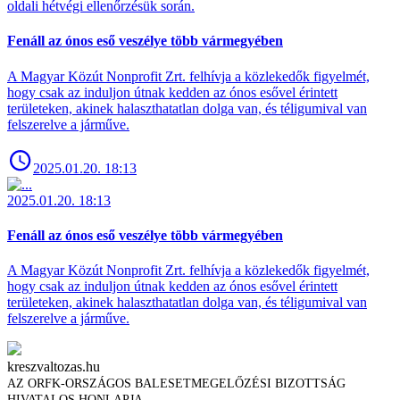
oldali hétvégi ellenőrzésük során.
Fenáll az ónos eső veszélye több vármegyében
A Magyar Közút Nonprofit Zrt. felhívja a közlekedők figyelmét,
hogy csak az induljon útnak kedden az ónos esővel érintett
területeken, akinek halaszthatatlan dolga van, és téligumival van
felszerelve a járműve.
2025.01.20. 18:13
2025.01.20. 18:13
Fenáll az ónos eső veszélye több vármegyében
A Magyar Közút Nonprofit Zrt. felhívja a közlekedők figyelmét,
hogy csak az induljon útnak kedden az ónos esővel érintett
területeken, akinek halaszthatatlan dolga van, és téligumival van
felszerelve a járműve.
kreszvaltozas.hu
AZ ORFK-ORSZÁGOS BALESETMEGELŐZÉSI BIZOTTSÁG
HIVATALOS HONLAPJA