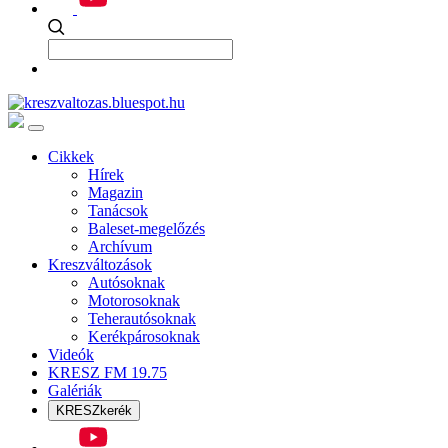
Cikkek
Hírek
Magazin
Tanácsok
Baleset-megelőzés
Archívum
Kreszváltozások
Autósoknak
Motorosoknak
Teherautósoknak
Kerékpárosoknak
Videók
KRESZ FM 19.75
Galériák
KRESZkerék