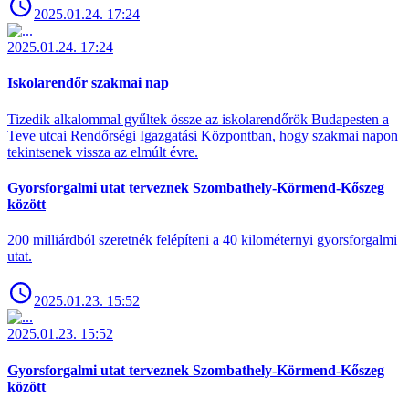
2025.01.24. 17:24
2025.01.24. 17:24
Iskolarendőr szakmai nap
Tizedik alkalommal gyűltek össze az iskolarendőrök Budapesten a
Teve utcai Rendőrségi Igazgatási Központban, hogy szakmai napon
tekintsenek vissza az elmúlt évre.
Gyorsforgalmi utat terveznek Szombathely-Körmend-Kőszeg
között
200 milliárdból szeretnék felépíteni a 40 kilométernyi gyorsforgalmi
utat.
2025.01.23. 15:52
2025.01.23. 15:52
Gyorsforgalmi utat terveznek Szombathely-Körmend-Kőszeg
között