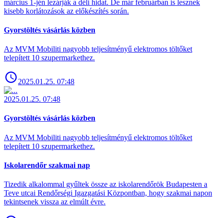
március 1-jén lezárják a déli hidat. De már februárban is lesznek
kisebb korlátozások az előkészítés során.
Gyorstöltés vásárlás közben
Az MVM Mobiliti nagyobb teljesítményű elektromos töltőket
telepített 10 szupermarkethez.
2025.01.25. 07:48
2025.01.25. 07:48
Gyorstöltés vásárlás közben
Az MVM Mobiliti nagyobb teljesítményű elektromos töltőket
telepített 10 szupermarkethez.
Iskolarendőr szakmai nap
Tizedik alkalommal gyűltek össze az iskolarendőrök Budapesten a
Teve utcai Rendőrségi Igazgatási Központban, hogy szakmai napon
tekintsenek vissza az elmúlt évre.