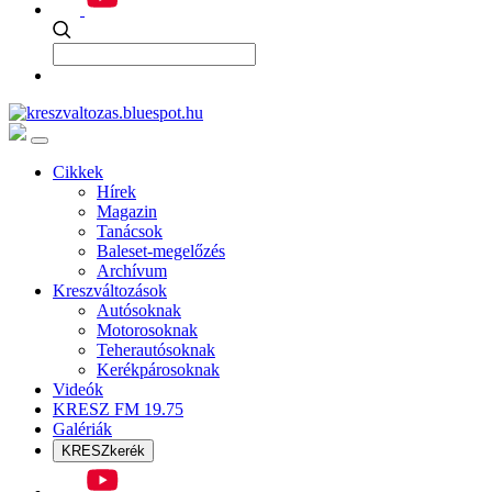
Cikkek
Hírek
Magazin
Tanácsok
Baleset-megelőzés
Archívum
Kreszváltozások
Autósoknak
Motorosoknak
Teherautósoknak
Kerékpárosoknak
Videók
KRESZ FM 19.75
Galériák
KRESZkerék