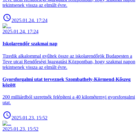
tekintsenek vissza az elmúlt évre.
2025.01.24. 17:24
2025.01.24. 17:24
Iskolarendőr szakmai nap
Tizedik alkalommal gyűltek össze az iskolarendőrök Budapesten a
Teve utcai Rendőrségi Igazgatási Központban, hogy szakmai napon
tekintsenek vissza az elmúlt évre.
Gyorsforgalmi utat terveznek Szombathely-Körmend-Kőszeg
között
200 milliárdból szeretnék felépíteni a 40 kilométernyi gyorsforgalmi
utat.
2025.01.23. 15:52
2025.01.23. 15:52