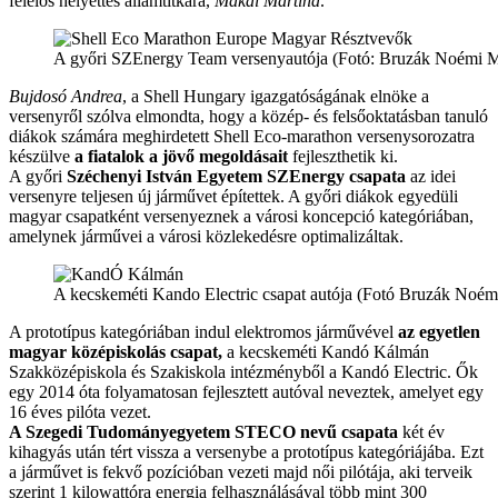
felelős helyettes államtitkára,
Makai Martina
.
A győri SZEnergy Team versenyautója (Fotó: Bruzák Noémi 
Bujdosó Andrea
, a Shell Hungary igazgatóságának elnöke a
versenyről szólva elmondta, hogy a közép- és felsőoktatásban tanuló
diákok számára meghirdetett Shell Eco-marathon versenysorozatra
készülve
a fiatalok a jövő megoldásait
fejleszthetik ki.
A győri
Széchenyi István Egyetem SZEnergy csapata
az idei
versenyre teljesen új járművet építettek. A győri diákok egyedüli
magyar csapatként versenyeznek a városi koncepció kategóriában,
amelynek járművei a városi közlekedésre optimalizáltak.
A kecskeméti Kando Electric csapat autója (Fotó Bruzák Noém
A prototípus kategóriában indul elektromos járművével
az egyetlen
magyar középiskolás csapat,
a kecskeméti Kandó Kálmán
Szakközépiskola és Szakiskola intézményből a Kandó Electric. Ők
egy 2014 óta folyamatosan fejlesztett autóval neveztek, amelyet egy
16 éves pilóta vezet.
A Szegedi Tudományegyetem STECO nevű csapata
két év
kihagyás után tért vissza a versenybe a prototípus kategóriájába. Ezt
a járművet is fekvő pozícióban vezeti majd női pilótája, aki terveik
szerint 1 kilowattóra energia felhasználásával több mint 300