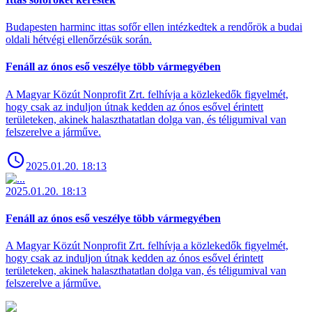
Budapesten harminc ittas sofőr ellen intézkedtek a rendőrök a budai
oldali hétvégi ellenőrzésük során.
Fenáll az ónos eső veszélye több vármegyében
A Magyar Közút Nonprofit Zrt. felhívja a közlekedők figyelmét,
hogy csak az induljon útnak kedden az ónos esővel érintett
területeken, akinek halaszthatatlan dolga van, és téligumival van
felszerelve a járműve.
2025.01.20. 18:13
2025.01.20. 18:13
Fenáll az ónos eső veszélye több vármegyében
A Magyar Közút Nonprofit Zrt. felhívja a közlekedők figyelmét,
hogy csak az induljon útnak kedden az ónos esővel érintett
területeken, akinek halaszthatatlan dolga van, és téligumival van
felszerelve a járműve.