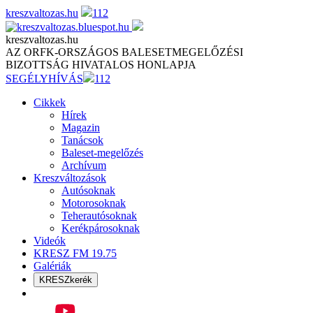
Skip
kreszvaltozas.hu
112
to
content
kreszvaltozas.hu
AZ ORFK-ORSZÁGOS BALESETMEGELŐZÉSI
BIZOTTSÁG HIVATALOS HONLAPJA
SEGÉLYHÍVÁS
112
Cikkek
Hírek
Magazin
Tanácsok
Baleset-megelőzés
Archívum
Kreszváltozások
Autósoknak
Motorosoknak
Teherautósoknak
Kerékpárosoknak
Videók
KRESZ FM 19.75
Galériák
KRESZkerék