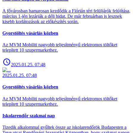
A fővárosban hamarosan kezdődik a Flórián téri felüljárók felújítása,
március 1-jén lezárják a déli hidat. De már februárban is lesznek
kisebb korlátozások az előkészítés során.
Gyorstöltés vásárlás közben
Az MVM Mobiliti nagyobb teljesítményű elektromos töltőket
telepített 10 szupermarkethez.
2025.01.25. 07:48
2025.01.25. 07:48
Gyorstöltés vásárlás közben
Az MVM Mobiliti nagyobb teljesítményű elektromos töltőket
telepített 10 szupermarkethez.
Iskolarendőr szakmai nap
Tizedik alkalommal gyűltek össze az iskolarendőrök Budapesten a
Teve utcai Rendőrségi Igazgatási Központban, hogy szakmai napon