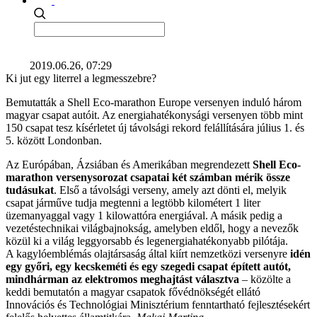
2019.06.26, 07:29
Ki jut egy literrel a legmesszebre?
Bemutatták a Shell Eco-marathon Europe versenyen induló három
magyar csapat autóit. Az energiahatékonysági versenyen több mint
150 csapat tesz kísérletet új távolsági rekord felállítására július 1. és
5. között Londonban.
Az Európában, Ázsiában és Amerikában megrendezett
Shell Eco-
marathon versenysorozat csapatai két számban mérik össze
tudásukat
. Első a távolsági verseny, amely azt dönti el, melyik
csapat járműve tudja megtenni a legtöbb kilométert 1 liter
üzemanyaggal vagy 1 kilowattóra energiával. A másik pedig a
vezetéstechnikai világbajnokság, amelyben eldől, hogy a nevezők
közül ki a világ leggyorsabb és legenergiahatékonyabb pilótája.
A kagylóemblémás olajtársaság által kiírt nemzetközi versenyre
idén
egy győri, egy kecskeméti és egy szegedi csapat épített autót,
mindhárman az elektromos meghajtást választva
– közölte a
keddi bemutatón a magyar csapatok fővédnökségét ellátó
Innovációs és Technológiai Minisztérium fenntartható fejlesztésekért