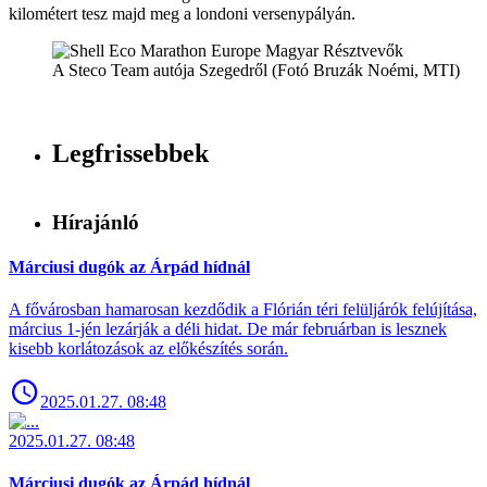
kilométert tesz majd meg a londoni versenypályán.
A Steco Team autója Szegedről (Fotó Bruzák Noémi, MTI)
Legfrissebbek
Hírajánló
Márciusi dugók az Árpád hídnál
A fővárosban hamarosan kezdődik a Flórián téri felüljárók felújítása,
március 1-jén lezárják a déli hidat. De már februárban is lesznek
kisebb korlátozások az előkészítés során.
2025.01.27. 08:48
2025.01.27. 08:48
Márciusi dugók az Árpád hídnál