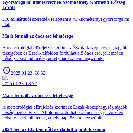
Gyorsforgalmi utat terveznek Szombathely-Körmend-Kőszeg
között
200 milliárdból szeretnék felépíteni a 40 kilométernyi gyorsforgalmi
utat.
Ma is fennáll az ónos eső lehetősége
A meteorológiai előrejelzés szerint az Északi-középhegység tágabb
térségében és Észak-Alföldön fordulhat elő ónos eső, jellemzően
néhány tized milliméter, amely napközben megszűnik.
2025.01.23. 08:32
2025.01.23. 08:32
Ma is fennáll az ónos eső lehetősége
A meteorológiai előrejelzés szerint az Északi-középhegység tágabb
térségében és Észak-Alföldön fordulhat elő ónos eső, jellemzően
néhány tized milliméter, amely napközben megszűnik.
2024-ben az EU-ban nőtt az eladott új autók száma