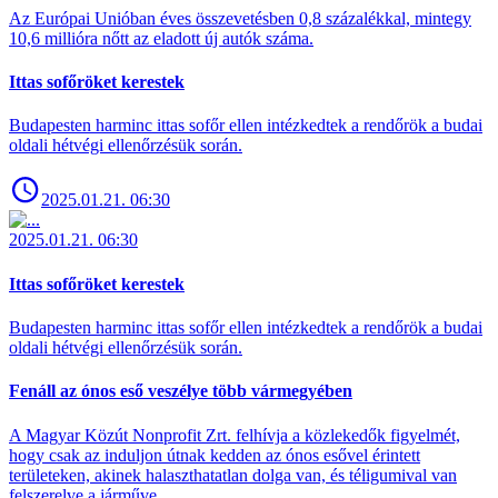
Az Európai Unióban éves összevetésben 0,8 százalékkal, mintegy
10,6 millióra nőtt az eladott új autók száma.
Ittas sofőröket kerestek
Budapesten harminc ittas sofőr ellen intézkedtek a rendőrök a budai
oldali hétvégi ellenőrzésük során.
2025.01.21. 06:30
2025.01.21. 06:30
Ittas sofőröket kerestek
Budapesten harminc ittas sofőr ellen intézkedtek a rendőrök a budai
oldali hétvégi ellenőrzésük során.
Fenáll az ónos eső veszélye több vármegyében
A Magyar Közút Nonprofit Zrt. felhívja a közlekedők figyelmét,
hogy csak az induljon útnak kedden az ónos esővel érintett
területeken, akinek halaszthatatlan dolga van, és téligumival van
felszerelve a járműve.