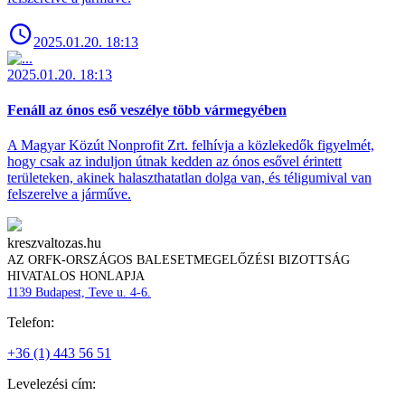
2025.01.20. 18:13
2025.01.20. 18:13
Fenáll az ónos eső veszélye több vármegyében
A Magyar Közút Nonprofit Zrt. felhívja a közlekedők figyelmét,
hogy csak az induljon útnak kedden az ónos esővel érintett
területeken, akinek halaszthatatlan dolga van, és téligumival van
felszerelve a járműve.
kreszvaltozas.hu
AZ ORFK-ORSZÁGOS BALESETMEGELŐZÉSI BIZOTTSÁG
HIVATALOS HONLAPJA
1139 Budapest, Teve u. 4-6.
Telefon:
+36 (1) 443 56 51
Levelezési cím: