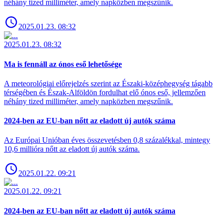
néhány tized milliméter, amely napközben megszűnik.
2025.01.23. 08:32
2025.01.23. 08:32
Ma is fennáll az ónos eső lehetősége
A meteorológiai előrejelzés szerint az Északi-középhegység tágabb
térségében és Észak-Alföldön fordulhat elő ónos eső, jellemzően
néhány tized milliméter, amely napközben megszűnik.
2024-ben az EU-ban nőtt az eladott új autók száma
Az Európai Unióban éves összevetésben 0,8 százalékkal, mintegy
10,6 millióra nőtt az eladott új autók száma.
2025.01.22. 09:21
2025.01.22. 09:21
2024-ben az EU-ban nőtt az eladott új autók száma