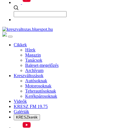
Cikkek
Hírek
Magazin
Tanácsok
Baleset-megelőzés
Archívum
Kreszváltozások
Autósoknak
Motorosoknak
Teherautósoknak
Kerékpárosoknak
Videók
KRESZ FM 19.75
Galériák
KRESZkerék