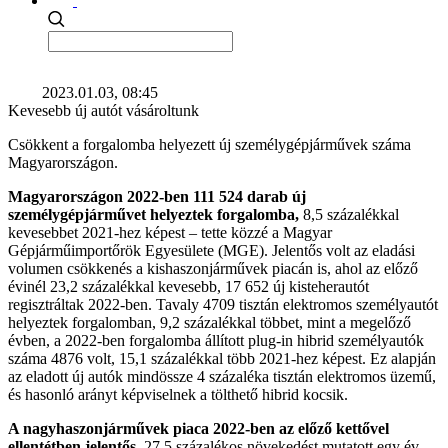
2023.01.03, 08:45
Kevesebb új autót vásároltunk
Csökkent a forgalomba helyezett új személygépjárművek száma
Magyarországon.
Magyarországon 2022-ben 111 524 darab új
személygépjárművet helyeztek forgalomba,
8,5 százalékkal
kevesebbet 2021-hez képest – tette közzé a Magyar
Gépjárműimportőrök Egyesülete (MGE). Jelentős volt az eladási
volumen csökkenés a kishaszonjárművek piacán is, ahol az előző
évinél 23,2 százalékkal kevesebb, 17 652 új kisteherautót
regisztráltak 2022-ben. Tavaly 4709 tisztán elektromos személyautót
helyeztek forgalomban, 9,2 százalékkal többet, mint a megelőző
évben, a 2022-ben forgalomba állított plug-in hibrid személyautók
száma 4876 volt, 15,1 százalékkal több 2021-hez képest. Ez alapján
az eladott új autók mindössze 4 százaléka tisztán elektromos üzemű,
és hasonló arányt képviselnek a tölthető hibrid kocsik.
A nagyhaszonjárművek piaca 2022-ben az előző kettővel
ellentétben jelentős,
27,5 százalékos növekedést mutatott egy év