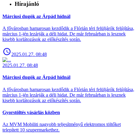
Hírajánló
Márciusi dugók az Árpád hídnál
A fővárosban hamarosan kezdődik a Flórián téri felüljárók felújítása,
március 1-jén lezárják a déli hidat. De már februárban is lesznek
kisebb korlátozások az előkészítés során.
2025.01.27. 08:48
2025.01.27. 08:48
Márciusi dugók az Árpád hídnál
A fővárosban hamarosan kezdődik a Flórián téri felüljárók felújítása,
március 1-jén lezárják a déli hidat. De már februárban is lesznek
kisebb korlátozások az előkészítés során.
Gyorstöltés vásárlás közben
Az MVM Mobiliti nagyobb teljesítményű elektromos töltőket
telepített 10 szupermarkethez.