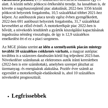
alatt. A közúti nehéz pótkocsi értékesítési trendje, ha lassabban is, de
követte a nagyhaszonjármű piac alakulását, 2022-ben 3356 közúti
pótkocsit helyeztek forgalomba, 10,5 százalékkal többet 2021-hez
képest. Az autóbuszok piaca tavaly egész évben gyengélkedett,
2022-ben 691 autóbuszt helyeztek forgalomba, 31,7 százalékkal
kevesebbet az előző évinél. A motorkerékpár piac 2022-ben is
bővült, a növekedés lendületét a gyártók kiszolgálási kapacitásának
ingadozása némileg visszafogta, de így is 12,9 százalékos
emelkedést ért el ez a piaci szegmens.
Az MGE jóslata szerint
az idén a személyautók piacán mintegy
további 10 százalékos csökkenés várható,
a magyar autópiac
továbbra is a százezres darabszám körül fog teljesíteni 2023-ban.
Növekedésre számítanak az elektromos autók iránti keresletben
(2022-ben is erre számítottak), amelyben szerepet játszhat az
üzemanyag- és energiaárak alakulása. Pozitív évre számít az
egyesület a motorkerékpár-eladásoknál is, ahol 10 százalékos
növekedést prognosztizál.
Legfrissebbek