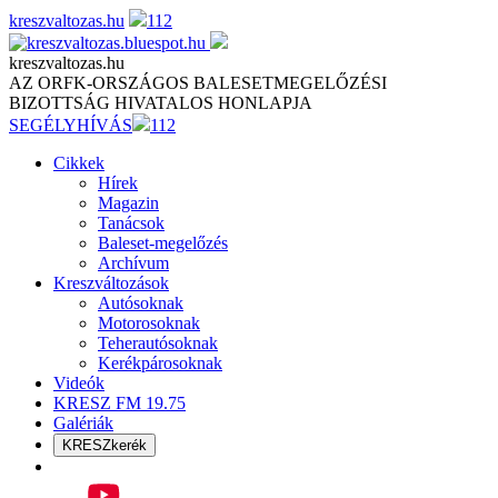
Skip
kreszvaltozas.hu
112
to
content
kreszvaltozas.hu
AZ ORFK-ORSZÁGOS BALESETMEGELŐZÉSI
BIZOTTSÁG HIVATALOS HONLAPJA
SEGÉLYHÍVÁS
112
Cikkek
Hírek
Magazin
Tanácsok
Baleset-megelőzés
Archívum
Kreszváltozások
Autósoknak
Motorosoknak
Teherautósoknak
Kerékpárosoknak
Videók
KRESZ FM 19.75
Galériák
KRESZkerék