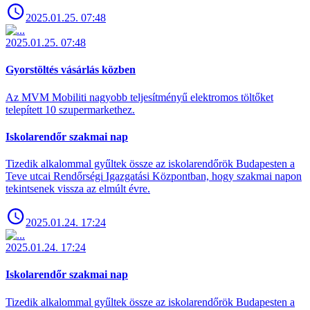
2025.01.25. 07:48
2025.01.25. 07:48
Gyorstöltés vásárlás közben
Az MVM Mobiliti nagyobb teljesítményű elektromos töltőket
telepített 10 szupermarkethez.
Iskolarendőr szakmai nap
Tizedik alkalommal gyűltek össze az iskolarendőrök Budapesten a
Teve utcai Rendőrségi Igazgatási Központban, hogy szakmai napon
tekintsenek vissza az elmúlt évre.
2025.01.24. 17:24
2025.01.24. 17:24
Iskolarendőr szakmai nap
Tizedik alkalommal gyűltek össze az iskolarendőrök Budapesten a