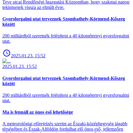
Teve utcai Rendőrségi Igazgatási Központban, hogy szakmai napon
tekintsenek vissza az elmúlt évre.
Gyorsforgalmi utat terveznek Szombathely-Körmend-Kőszeg
között
200 milliárdból szeretnék felépíteni a 40 kilométernyi gyorsforgalmi
utat.
2025.01.23. 15:52
2025.01.23. 15:52
Gyorsforgalmi utat terveznek Szombathely-Körmend-Kőszeg
között
200 milliárdból szeretnék felépíteni a 40 kilométernyi gyorsforgalmi
utat.
Ma is fennáll az ónos eső lehetősége
A meteorológiai előrejelzés szerint az Északi-középhegység tágabb
térségében és Észak-Alföldön fordulhat elő ónos eső, jellemzően