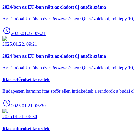
2024-ben az EU-ban nőtt az eladott új autók száma
Az Európai Unióban éves összevetésben 0,8 százalékkal, mintegy 10,6 
2025.01.22. 09:21
2025.01.22. 09:21
2024-ben az EU-ban nőtt az eladott új autók száma
Az Európai Unióban éves összevetésben 0,8 százalékkal, mintegy 10,6 
Ittas sofőröket kerestek
Budapesten harminc ittas sofőr ellen intézkedtek a rendőrök a budai ol
2025.01.21. 06:30
2025.01.21. 06:30
Ittas sofőröket kerestek