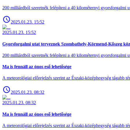
200 milliárdból szeretnék felépíteni a 40 kilométernyi gyorsforgalmi ut
2025.01.23. 15:52
2025.01.23. 15:52
Gyorsforgalmi utat terveznek Szombathely-Körmend-Kőszeg köz
200 milliárdból szeretnék felépíteni a 40 kilométernyi gyorsforgalmi ut
Ma is fennáll az ónos eső lehetősége
A meteorológiai előrejelzés szerint az Északi-középhegység tágabb t
2025.01.23. 08:32
2025.01.23. 08:32
Ma is fennáll az ónos eső lehetősége
A meteorológiai előrejelzés szerint az Északi-középhegység tágabb t