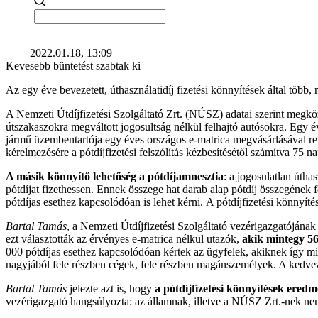
2022.01.18, 13:09
Kevesebb büntetést szabtak ki
Az egy éve bevezetett, úthasználatidíj fizetési könnyítések által több, 
A Nemzeti Útdíjfizetési Szolgáltató Zrt. (NÚSZ) adatai szerint megköze
útszakaszokra megváltott jogosultság nélkül felhajtó autósokra. Egy é
jármű üzembentartója egy éves országos e-matrica megvásárlásával rend
kérelmezésére a pótdíjfizetési felszólítás kézbesítésétől számítva 75 na
A másik könnyítő lehetőség a pótdíjamnesztia
: a jogosulatlan úth
pótdíjat fizethessen. Ennek összege hat darab alap pótdíj összegének fe
pótdíjas esethez kapcsolódóan is lehet kérni. A pótdíjfizetési könny
Bartal Tamás
, a Nemzeti Útdíjfizetési Szolgáltató vezérigazgatójának
ezt választották az érvényes e-matrica nélkül utazók,
akik mintegy 56 
000 pótdíjas esethez kapcsolódóan kértek az ügyfelek, akiknek így mi
nagyjából fele részben cégek, fele részben magánszemélyek. A kedvezm
Bartal Tamás
jelezte azt is, hogy
a pótdíjfizetési könnyítések ered
vezérigazgató hangsúlyozta: az államnak, illetve a NÚSZ Zrt.-nek nem 