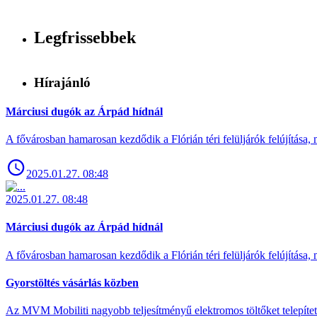
Legfrissebbek
Hírajánló
Márciusi dugók az Árpád hídnál
A fővárosban hamarosan kezdődik a Flórián téri felüljárók felújítása, 
2025.01.27. 08:48
2025.01.27. 08:48
Márciusi dugók az Árpád hídnál
A fővárosban hamarosan kezdődik a Flórián téri felüljárók felújítása, 
Gyorstöltés vásárlás közben
Az MVM Mobiliti nagyobb teljesítményű elektromos töltőket telepíte