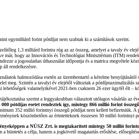
mint egymilliárd forint pótdíjat nem szabtak ki a számítások szerint.
lítőleg 1,3 milliárd forintra rúg az az összeg, amelyet a tavaly év elej
ve már, hogy az Innovációs és Technológiai Minisztérium (ITM) rendelete
ezze a jogosulatlan úthasználat időpontja és a matrica megvétele között
p áll rendelkezésre.
asználatok halmozódása esetén az üzembentartó a kérelme benyújtásátó
lel meg. Szintén a tavalyi év elejétől változtak a pótdíjmaximalizálás s
ítési lehetőségek valamelyikével 2021-ben csaknem 26 ezer ügyfél élt – 
 tájékoztatása szerint a leggyakrabban választott utólagos vásárlás az 
000 pótdíjas esetet rendeztek így, mintegy 866 millió forint összegű
nimum 352 millió forintnyi összegű pótdíjat nem kellett befizetniük. A
énynek köszönhetően az érintetteknek összesen 30 millió forintnyi pótd
ményeképpen a NÚSZ Zrt. is megtakarított mintegy 50 millió forinto
a büntetés a célja, hanem a jogkövető magatartás erősítése, elősegítés