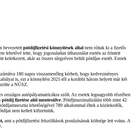
én bevezetett
pótdíjfizetési könnyítések által
nem róttak ki a fizetős
 lehetővé tette, hogy jogosulatlan úthasználat esetén az érintett
 keletkezett, akár az összes tárgyéven belüli pótdíjas esetét. Ennek
l számítva 180 napra visszamenőleg kérheti, hogy kedvezményes
zabályai is, ezt a könnyítést 2021-től a korábbi három helyett már két
közölte a NÚSZ.
éves országos autópályamatricákra szólt. Az esetek legnagyobb részében
 pótdíj fizetése alól mentesülve
. Pótdíjmaximalizálást több mint 42
 pótdíjamnesztia lehetőségével 789 alkalommal éltek a közlekedők,
íjat nem kellett kifizetniük.
t,
ami a pótdíjfizetési felszólítások postázásának költsége lett volna. A
e.