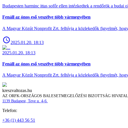
Budapesten harminc ittas sofőr ellen intézkedtek a rendőrök a budai ol
Fenáll az ónos eső veszélye több vármegyében
A Magyar Közút Nonprofit Zrt. felhívja a közlekedők figyelmét, hogy c
2025.01.20. 18:13
2025.01.20. 18:13
Fenáll az ónos eső veszélye több vármegyében
A Magyar Közút Nonprofit Zrt. felhívja a közlekedők figyelmét, hogy c
kreszvaltozas.hu
AZ ORFK-ORSZÁGOS BALESETMEGELŐZÉSI BIZOTTSÁG HIVATA
1139 Budapest, Teve u. 4-6.
Telefon:
+36 (1) 443 56 51