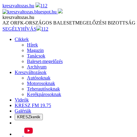
Skip
kreszvaltozas.hu
112
to
content
kreszvaltozas.hu
AZ ORFK-ORSZÁGOS BALESETMEGELŐZÉSI BIZOTTSÁG
SEGÉLYHÍVÁS
112
Cikkek
Hírek
Magazin
Tanácsok
Baleset-megelőzés
Archívum
Kreszváltozások
Autósoknak
Motorosoknak
Teherautósoknak
Kerékpárosoknak
Videók
KRESZ FM 19.75
Galériák
KRESZkerék