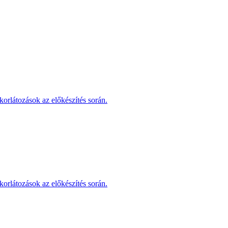
korlátozások az előkészítés során.
korlátozások az előkészítés során.