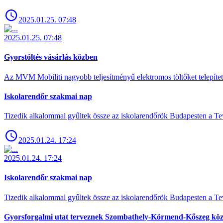
2025.01.25. 07:48
2025.01.25. 07:48
Gyorstöltés vásárlás közben
Az MVM Mobiliti nagyobb teljesítményű elektromos töltőket telepíte
Iskolarendőr szakmai nap
Tizedik alkalommal gyűltek össze az iskolarendőrök Budapesten a Tev
2025.01.24. 17:24
2025.01.24. 17:24
Iskolarendőr szakmai nap
Tizedik alkalommal gyűltek össze az iskolarendőrök Budapesten a Tev
Gyorsforgalmi utat terveznek Szombathely-Körmend-Kőszeg köz