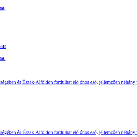
at.
ött
at.
érségében és Észak-Alföldön fordulhat elő ónos eső, jellemzően néhány
érségében és Észak-Alföldön fordulhat elő ónos eső, jellemzően néhány