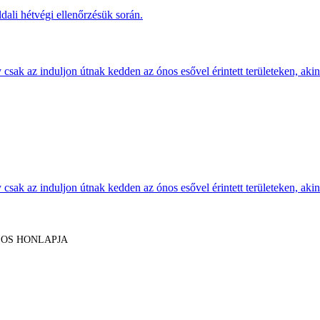
dali hétvégi ellenőrzésük során.
sak az induljon útnak kedden az ónos esővel érintett területeken, akine
sak az induljon útnak kedden az ónos esővel érintett területeken, akine
LOS HONLAPJA