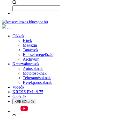
Cikkek
Hírek
Magazin
Tanácsok
Baleset-megelőzés
Archívum
Kreszváltozások
Autósoknak
Motorosoknak
Teherautósoknak
Kerékpárosoknak
Videók
KRESZ FM 19.75
Galériák
KRESZkerék