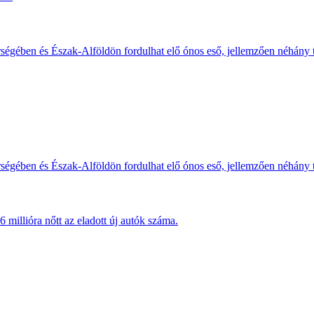
érségében és Észak-Alföldön fordulhat elő ónos eső, jellemzően néhány
érségében és Észak-Alföldön fordulhat elő ónos eső, jellemzően néhány
millióra nőtt az eladott új autók száma.