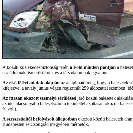
A közúti közlekedésbiztonság terén
a Föld minden pontján
a balese
családoknak, ismerősöknek és a társadalomnak egyaránt.
Az első félévi adatok alapján
az állapítható meg, hogy a balesetek 
kifejezve: a tavaly június végén regisztrált 259 áldozattal szemben idé
Az ittasan okozott személyi sérüléssel
járó közúti balesetek alakulás
az idei alacsonyabb balesetszámra tekintettel az ittasan okozott bale
% volt).
A szeszesitaltól befolyásolt állapotban
okozott közúti balesetek ar
Budapesten és Csongrád megyében mérhetők.