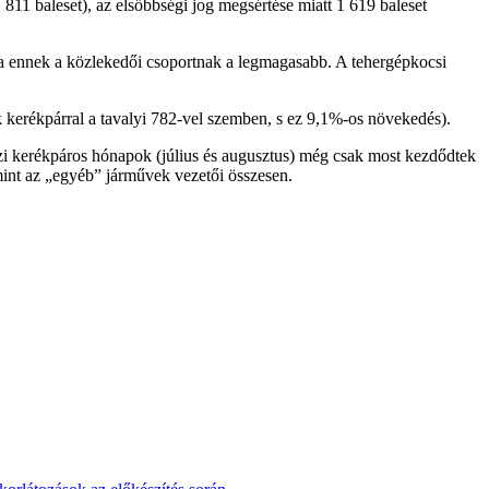
1 811 baleset), az elsőbbségi jog megsértése miatt 1 619 baleset
a ennek a közlekedői csoportnak a legmagasabb. A tehergépkocsi
k kerékpárral a tavalyi 782-vel szemben, s ez 9,1%-os növekedés).
azi kerékpáros hónapok (július és augusztus) még csak most kezdődtek
amint az „egyéb” járművek vezetői összesen.