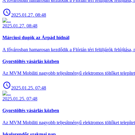
A fővárosban hamarosan kezdődik a Flórián téri felüljárók felújítása, 
2025.01.27. 08:48
2025.01.27. 08:48
Márciusi dugók az Árpád hídnál
A fővárosban hamarosan kezdődik a Flórián téri felüljárók felújítása, 
Gyorstöltés vásárlás közben
Az MVM Mobiliti nagyobb teljesítményű elektromos töltőket telepíte
2025.01.25. 07:48
2025.01.25. 07:48
Gyorstöltés vásárlás közben
Az MVM Mobiliti nagyobb teljesítményű elektromos töltőket telepíte
Iskolarendőr szakmai nap