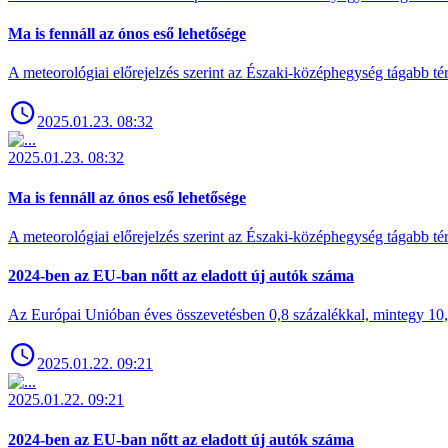
Ma is fennáll az ónos eső lehetősége
A meteorológiai előrejelzés szerint az Északi-középhegység tágabb t
2025.01.23. 08:32
2025.01.23. 08:32
Ma is fennáll az ónos eső lehetősége
A meteorológiai előrejelzés szerint az Északi-középhegység tágabb t
2024-ben az EU-ban nőtt az eladott új autók száma
Az Európai Unióban éves összevetésben 0,8 százalékkal, mintegy 10,6 
2025.01.22. 09:21
2025.01.22. 09:21
2024-ben az EU-ban nőtt az eladott új autók száma