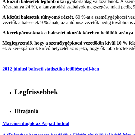
A közúti balesetek legfőbb okai
gyakorlatilag változatlanok. A szemé
(részaránya 24 %), a kanyarodási szabályok megszegése miatt pedig 99
A közúti balesetek túlnyomó részét
, 60 %-át a személygépkocsi vez
vezetők a balesetek 9 %-ának, az autóbusz vezetők pedig továbbra is 
A kerékpárosoknak a balesetet okozók körében betöltött aránya 
Megjegyzendő, hogy a személygépkocsi vezetőkön kívül 10 % felet
el. A kerékpárosok kirívó helyzetét az is jelzi, hogy ők több közleke
2012 júniusi baleseti statisztika letöltése pdf-ben
Legfrissebbek
Hírajánló
Márciusi dugók az Árpád hídnál