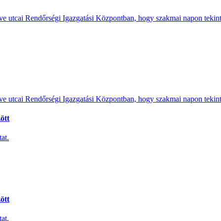
e utcai Rendőrségi Igazgatási Központban, hogy szakmai napon tekints
e utcai Rendőrségi Igazgatási Központban, hogy szakmai napon tekints
ött
at.
ött
at.