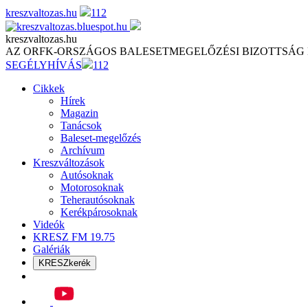
Skip
kreszvaltozas.hu
112
to
content
kreszvaltozas.hu
AZ ORFK-ORSZÁGOS BALESETMEGELŐZÉSI BIZOTTSÁG
SEGÉLYHÍVÁS
112
Cikkek
Hírek
Magazin
Tanácsok
Baleset-megelőzés
Archívum
Kreszváltozások
Autósoknak
Motorosoknak
Teherautósoknak
Kerékpárosoknak
Videók
KRESZ FM 19.75
Galériák
KRESZkerék