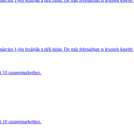
március 1-jén lezárják a déli hidat. De már februárban is lesznek kisebb 
március 1-jén lezárják a déli hidat. De már februárban is lesznek kisebb 
tt 10 szupermarkethez.
tt 10 szupermarkethez.