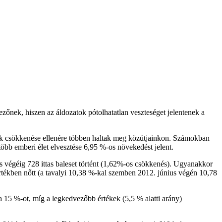
őnek, hiszen az áldozatok pótolhatatlan veszteséget jelentenek a
ának csökkenése ellenére többen haltak meg közútjainkon. Számokban
 több emberi élet elvesztése 6,95 %-os növekedést jelent.
us végéig 728 ittas baleset történt (1,62%-os csökkenés). Ugyanakkor
mértékben nőtt (a tavalyi 10,38 %-kal szemben 2012. június végén 10,78
15 %-ot, míg a legkedvezőbb értékek (5,5 % alatti arány)