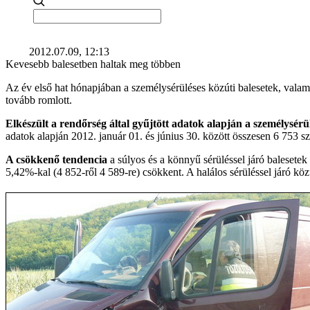
2012.07.09, 12:13
Kevesebb balesetben haltak meg többen
Az év első hat hónapjában a személysérüléses közúti balesetek, valam
tovább romlott.
Elkészült a rendőrség által gyűjtött adatok alapján a személysérülé
adatok alapján 2012. január 01. és június 30. között összesen 6 753 s
A csökkenő tendencia
a súlyos és a könnyű sérüléssel járó balesete
5,42%-kal (4 852-ről 4 589-re) csökkent. A halálos sérüléssel járó k