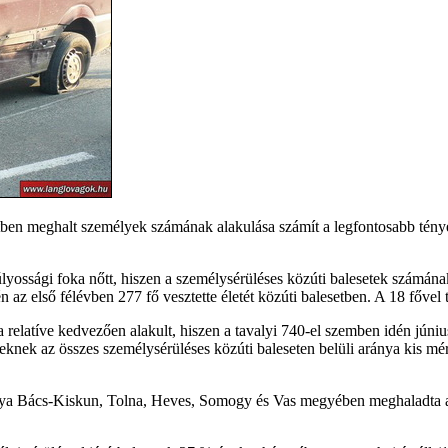
tben meghalt személyek számának alakulása számít a legfontosabb tényez
súlyossági foka nőtt, hiszen a személysérüléses közúti balesetek szám
n az első félévben 277 fő vesztette életét közúti balesetben. A 18 fővel
a relatíve kedvezően alakult, hiszen a tavalyi 740-el szemben idén júni
seteknek az összes személysérüléses közúti baleseten belüli aránya kis 
ánya Bács-Kiskun, Tolna, Heves, Somogy és Vas megyében meghaladta a 