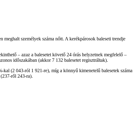
en meghalt személyek száma nőtt. A kerékpárosok baleseti trendje
kinthető – azaz a balesetet követő 24 órás helyzetnek megfelelő –
azonos időszakában (akkor 7 132 balesetet regisztráltak).
7%-kal (2 043-ról 1 921-re), míg a könnyű kimenetelű balesetek száma
(237-ről 243-ra).