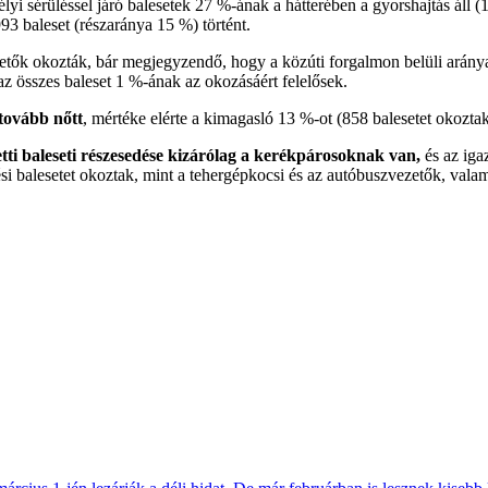
lyi sérüléssel járó balesetek 27 %-ának a hátterében a gyorshajtás áll (
3 baleset (részaránya 15 %) történt.
etők okozták, bár megjegyzendő, hogy a közúti forgalmon belüli arány
az összes baleset 1 %-ának az okozásáért felelősek.
tovább nőtt
, mértéke elérte a kimagasló 13 %-ot (858 balesetet okozta
ti baleseti részesedése kizárólag a kerékpárosoknak van,
és az ig
dési balesetet okoztak, mint a tehergépkocsi és az autóbuszvezetők, val