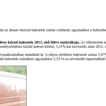
int az ittasan okozott balesetek száma csökkent, ugyanakkor a balesetb
ses közúti balesetek 2012. első félévi statisztikája.
Az előzetesnek te
zemélysérüléses közúti baleset történt, 5,31%-kal kevesebb, mint 2011. 
k vonatkozásában mutatható ki. A súlyos sérüléses balesetek száma 5,9
özúti balesetek számában ugyanakkor 2,53 %-os növekedés tapasztalható 