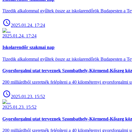
Tizedik alkalommal gyűltek össze az iskolarendőrök Budapesten a Tev
2025.01.24. 17:24
2025.01.24. 17:24
Iskolarendőr szakmai nap
Tizedik alkalommal gyűltek össze az iskolarendőrök Budapesten a Tev
Gyorsforgalmi utat terveznek Szombathely-Körmend-Kőszeg köz
200 milliárdból szeretnék felépíteni a 40 kilométernyi gyorsforgalmi ut
2025.01.23. 15:52
2025.01.23. 15:52
Gyorsforgalmi utat terveznek Szombathely-Körmend-Kőszeg köz
200 milliárdból szeretnék felépíteni a 40 kilométernyi gyorsforgalmi ut