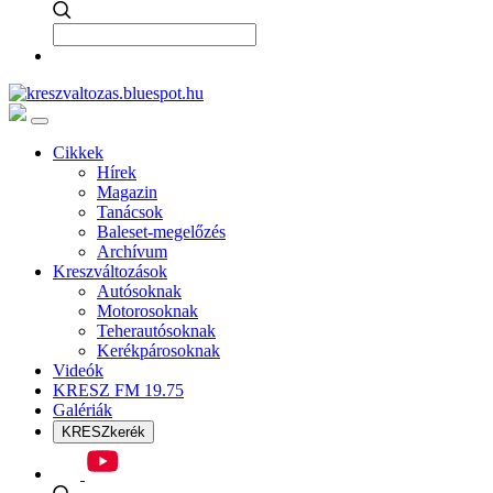
Cikkek
Hírek
Magazin
Tanácsok
Baleset-megelőzés
Archívum
Kreszváltozások
Autósoknak
Motorosoknak
Teherautósoknak
Kerékpárosoknak
Videók
KRESZ FM 19.75
Galériák
KRESZkerék