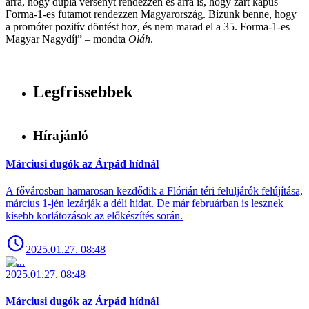
arra, hogy dupla versenyt rendezzen és arra is, hogy zárt kapus
Forma-1-es futamot rendezzen Magyarország. Bízunk benne, hogy
a promóter pozitív döntést hoz, és nem marad el a 35. Forma-1-es
Magyar Nagydíj” – mondta
Oláh
.
Legfrissebbek
Hírajánló
Márciusi dugók az Árpád hídnál
A fővárosban hamarosan kezdődik a Flórián téri felüljárók felújítása,
március 1-jén lezárják a déli hidat. De már februárban is lesznek
kisebb korlátozások az előkészítés során.
2025.01.27. 08:48
2025.01.27. 08:48
Márciusi dugók az Árpád hídnál