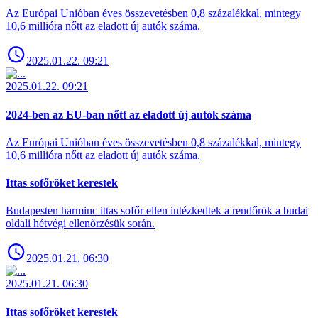
Az Európai Unióban éves összevetésben 0,8 százalékkal, mintegy
10,6 millióra nőtt az eladott új autók száma.
2025.01.22. 09:21
2025.01.22. 09:21
2024-ben az EU-ban nőtt az eladott új autók száma
Az Európai Unióban éves összevetésben 0,8 százalékkal, mintegy
10,6 millióra nőtt az eladott új autók száma.
Ittas sofőröket kerestek
Budapesten harminc ittas sofőr ellen intézkedtek a rendőrök a budai
oldali hétvégi ellenőrzésük során.
2025.01.21. 06:30
2025.01.21. 06:30
Ittas sofőröket kerestek