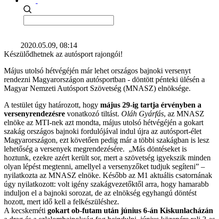
2020.05.09, 08:14
Készülődhetnek az autósport rajongói!
Május utolsó hétvégéjén már lehet országos bajnoki versenyt
rendezni Magyarországon autósportban - döntött pénteki ülésén a
Magyar Nemzeti Autósport Szövetség (MNASZ) elnöksége.
A testület úgy határozott, hogy
május 29-ig tartja érvényben a
versenyrendezésre
vonatkozó tiltást.
Oláh Gyárfás
, az MNASZ
elnöke az MTI-nek azt mondta, május utolsó hétvégéjén a gokart
szakág országos bajnoki fordulójával indul újra az autósport-élet
Magyarországon, ezt követően pedig már a többi szakágban is lesz
lehetőség a versenyek megrendezésére. „Más döntéseket is
hoztunk, ezekre azért került sor, mert a szövetség igyekszik minden
olyan lépést megtenni, amellyel a versenyzőket tudjuk segíteni” –
nyilatkozta az MNASZ elnöke. Később az M1 aktuális csatornának
úgy nyilatkozott: volt igény szakágvezetőktől arra, hogy hamarabb
induljon el a bajnoki sorozat, de az elnökség egyhangú döntést
hozott, mert idő kell a felkészüléshez.
A kecskeméti
gokart ob-futam után június 6-án Kiskunlacházán