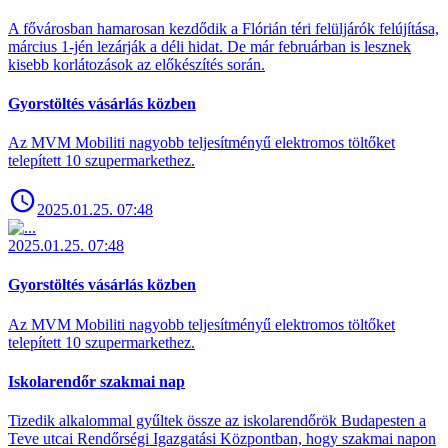
A fővárosban hamarosan kezdődik a Flórián téri felüljárók felújítása,
március 1-jén lezárják a déli hidat. De már februárban is lesznek
kisebb korlátozások az előkészítés során.
Gyorstöltés vásárlás közben
Az MVM Mobiliti nagyobb teljesítményű elektromos töltőket
telepített 10 szupermarkethez.
2025.01.25. 07:48
2025.01.25. 07:48
Gyorstöltés vásárlás közben
Az MVM Mobiliti nagyobb teljesítményű elektromos töltőket
telepített 10 szupermarkethez.
Iskolarendőr szakmai nap
Tizedik alkalommal gyűltek össze az iskolarendőrök Budapesten a
Teve utcai Rendőrségi Igazgatási Központban, hogy szakmai napon