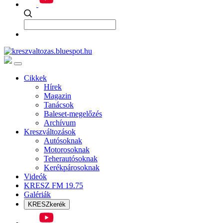
Cikkek
Hírek
Magazin
Tanácsok
Baleset-megelőzés
Archívum
Kreszváltozások
Autósoknak
Motorosoknak
Teherautósoknak
Kerékpárosoknak
Videók
KRESZ FM 19.75
Galériák
KRESZkerék