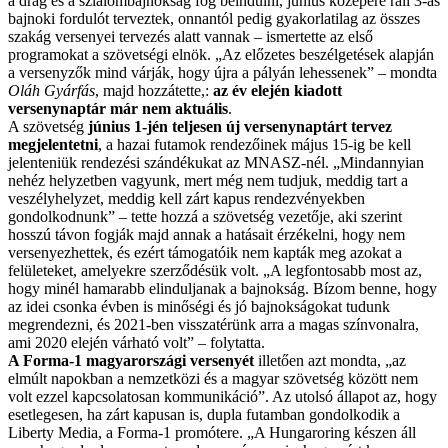
a drag és a szlalombajnokság fog beindulni, június közepére rali 3-as
bajnoki fordulót terveztek, onnantól pedig gyakorlatilag az összes
szakág versenyei tervezés alatt vannak – ismertette az első
programokat a szövetségi elnök. „Az előzetes beszélgetések alapján
a versenyzők mind várják, hogy újra a pályán lehessenek” – mondta
Oláh Gyárfás
, majd hozzátette,:
az év elején kiadott
versenynaptár már nem aktuális
.
A szövetség
június 1-jén teljesen új versenynaptárt tervez
megjelentetni
, a hazai futamok rendezőinek május 15-ig be kell
jelenteniük rendezési szándékukat az MNASZ-nél. „Mindannyian
nehéz helyzetben vagyunk, mert még nem tudjuk, meddig tart a
veszélyhelyzet, meddig kell zárt kapus rendezvényekben
gondolkodnunk” – tette hozzá a szövetség vezetője, aki szerint
hosszú távon fogják majd annak a hatásait érzékelni, hogy nem
versenyezhettek, és ezért támogatóik nem kapták meg azokat a
felületeket, amelyekre szerződésük volt. „A legfontosabb most az,
hogy minél hamarabb elinduljanak a bajnokság. Bízom benne, hogy
az idei csonka évben is minőségi és jó bajnokságokat tudunk
megrendezni, és 2021-ben visszatérünk arra a magas színvonalra,
ami 2020 elején várható volt” – folytatta.
A Forma-1 magyarországi versenyét
illetően azt mondta, „az
elmúlt napokban a nemzetközi és a magyar szövetség között nem
volt ezzel kapcsolatosan kommunikáció”. Az utolsó állapot az, hogy
esetlegesen, ha zárt kapusan is, dupla futamban gondolkodik a
Liberty Media, a Forma-1 promótere. „A Hungaroring készen áll