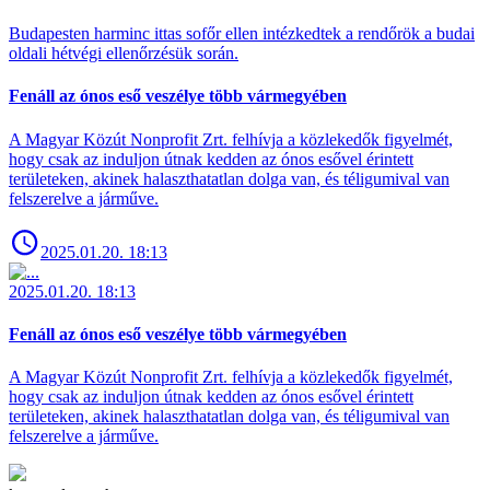
Budapesten harminc ittas sofőr ellen intézkedtek a rendőrök a budai
oldali hétvégi ellenőrzésük során.
Fenáll az ónos eső veszélye több vármegyében
A Magyar Közút Nonprofit Zrt. felhívja a közlekedők figyelmét,
hogy csak az induljon útnak kedden az ónos esővel érintett
területeken, akinek halaszthatatlan dolga van, és téligumival van
felszerelve a járműve.
2025.01.20. 18:13
2025.01.20. 18:13
Fenáll az ónos eső veszélye több vármegyében
A Magyar Közút Nonprofit Zrt. felhívja a közlekedők figyelmét,
hogy csak az induljon útnak kedden az ónos esővel érintett
területeken, akinek halaszthatatlan dolga van, és téligumival van
felszerelve a járműve.