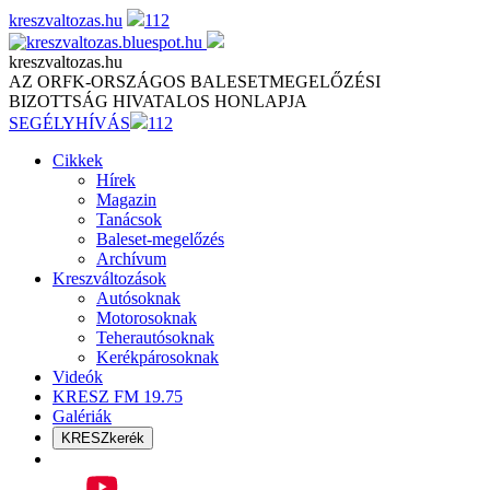
Skip
kreszvaltozas.hu
112
to
content
kreszvaltozas.hu
AZ ORFK-ORSZÁGOS BALESETMEGELŐZÉSI
BIZOTTSÁG HIVATALOS HONLAPJA
SEGÉLYHÍVÁS
112
Cikkek
Hírek
Magazin
Tanácsok
Baleset-megelőzés
Archívum
Kreszváltozások
Autósoknak
Motorosoknak
Teherautósoknak
Kerékpárosoknak
Videók
KRESZ FM 19.75
Galériák
KRESZkerék