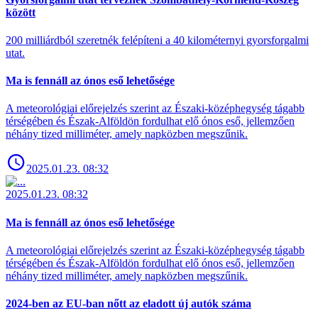
között
200 milliárdból szeretnék felépíteni a 40 kilométernyi gyorsforgalmi
utat.
Ma is fennáll az ónos eső lehetősége
A meteorológiai előrejelzés szerint az Északi-középhegység tágabb
térségében és Észak-Alföldön fordulhat elő ónos eső, jellemzően
néhány tized milliméter, amely napközben megszűnik.
2025.01.23. 08:32
2025.01.23. 08:32
Ma is fennáll az ónos eső lehetősége
A meteorológiai előrejelzés szerint az Északi-középhegység tágabb
térségében és Észak-Alföldön fordulhat elő ónos eső, jellemzően
néhány tized milliméter, amely napközben megszűnik.
2024-ben az EU-ban nőtt az eladott új autók száma