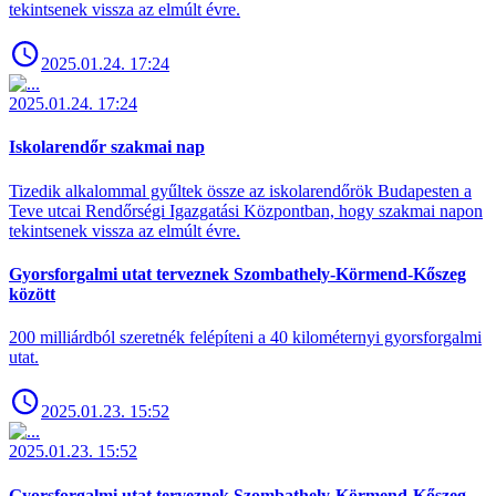
tekintsenek vissza az elmúlt évre.
2025.01.24. 17:24
2025.01.24. 17:24
Iskolarendőr szakmai nap
Tizedik alkalommal gyűltek össze az iskolarendőrök Budapesten a
Teve utcai Rendőrségi Igazgatási Központban, hogy szakmai napon
tekintsenek vissza az elmúlt évre.
Gyorsforgalmi utat terveznek Szombathely-Körmend-Kőszeg
között
200 milliárdból szeretnék felépíteni a 40 kilométernyi gyorsforgalmi
utat.
2025.01.23. 15:52
2025.01.23. 15:52
Gyorsforgalmi utat terveznek Szombathely-Körmend-Kőszeg