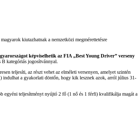
 magyarok kiutazhatnak a nemzetközi megmérettetésre
yarországot képviselhetik az FIA „Best Young Driver” verseny
 B kategóriás jogosítvánnyal.
eresen teljesíti, az részt vehet az elméleti versenyen, amelyet szintén
i) indulhat a gyakorlati döntőn, hogy kik lesznek azok, arról július 31-
 egyéni teljesítményt nyújtó 2 fő (1 nő és 1 férfi) kvalifikálja magát a