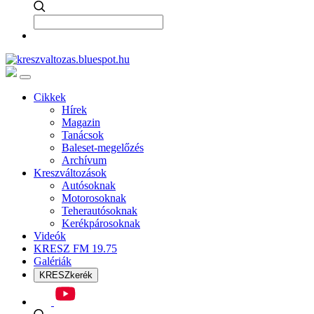
Cikkek
Hírek
Magazin
Tanácsok
Baleset-megelőzés
Archívum
Kreszváltozások
Autósoknak
Motorosoknak
Teherautósoknak
Kerékpárosoknak
Videók
KRESZ FM 19.75
Galériák
KRESZkerék