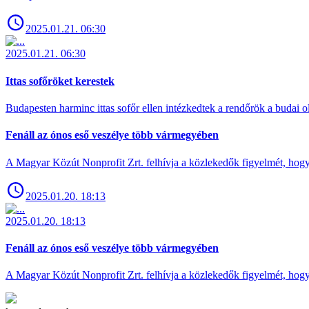
2025.01.21. 06:30
2025.01.21. 06:30
Ittas sofőröket kerestek
Budapesten harminc ittas sofőr ellen intézkedtek a rendőrök a budai ol
Fenáll az ónos eső veszélye több vármegyében
A Magyar Közút Nonprofit Zrt. felhívja a közlekedők figyelmét, hogy c
2025.01.20. 18:13
2025.01.20. 18:13
Fenáll az ónos eső veszélye több vármegyében
A Magyar Közút Nonprofit Zrt. felhívja a közlekedők figyelmét, hogy c