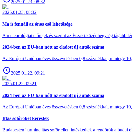
2025.01.23. 08:32
2025.01.23. 08:32
Ma is fennáll az ónos eső lehetősége
A meteorológiai előrejelzés szerint az Északi-középhegység tágabb t
2024-ben az EU-ban nőtt az eladott új autók száma
Az Európai Unióban éves összevetésben 0,8 százalékkal, mintegy 10,6 
2025.01.22. 09:21
2025.01.22. 09:21
2024-ben az EU-ban nőtt az eladott új autók száma
Az Európai Unióban éves összevetésben 0,8 százalékkal, mintegy 10,6 
Ittas sofőröket kerestek
Budapesten harminc ittas sofőr ellen intézkedtek a rendőrök a budai ol