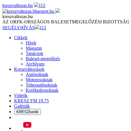
Skip
kreszvaltozas.hu
112
to
content
kreszvaltozas.hu
AZ ORFK-ORSZÁGOS BALESETMEGELŐZÉSI BIZOTTSÁG
SEGÉLYHÍVÁS
112
Cikkek
Hírek
Magazin
Tanácsok
Baleset-megelőzés
Archívum
Kreszváltozások
Autósoknak
Motorosoknak
Teherautósoknak
Kerékpárosoknak
Videók
KRESZ FM 19.75
Galériák
KRESZkerék