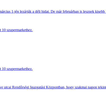
március 1-jén lezárják a déli hidat. De már februárban is lesznek kisebb 
tt 10 szupermarkethez.
tt 10 szupermarkethez.
e utcai Rendőrségi Igazgatási Központban, hogy szakmai napon tekints