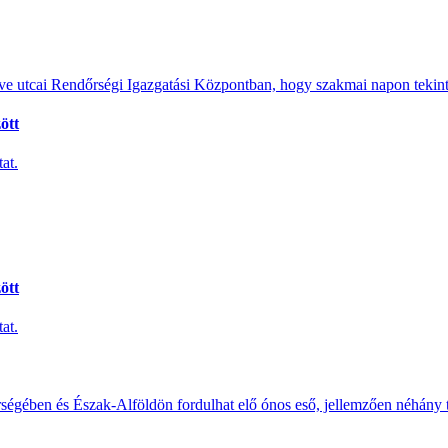
e utcai Rendőrségi Igazgatási Központban, hogy szakmai napon tekints
ött
at.
ött
at.
érségében és Észak-Alföldön fordulhat elő ónos eső, jellemzően néhány