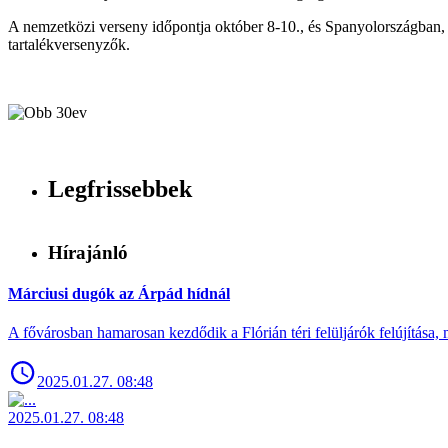
A nemzetközi verseny időpontja október 8-10., és Spanyolországban, M
tartalékversenyzők.
Legfrissebbek
Hírajánló
Márciusi dugók az Árpád hídnál
A fővárosban hamarosan kezdődik a Flórián téri felüljárók felújítása, 
2025.01.27. 08:48
2025.01.27. 08:48