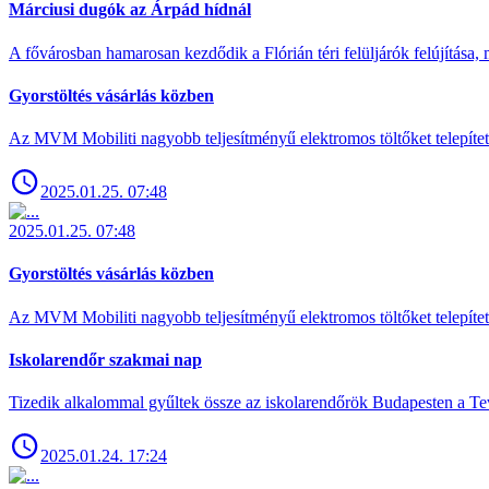
Márciusi dugók az Árpád hídnál
A fővárosban hamarosan kezdődik a Flórián téri felüljárók felújítása, 
Gyorstöltés vásárlás közben
Az MVM Mobiliti nagyobb teljesítményű elektromos töltőket telepíte
2025.01.25. 07:48
2025.01.25. 07:48
Gyorstöltés vásárlás közben
Az MVM Mobiliti nagyobb teljesítményű elektromos töltőket telepíte
Iskolarendőr szakmai nap
Tizedik alkalommal gyűltek össze az iskolarendőrök Budapesten a Tev
2025.01.24. 17:24