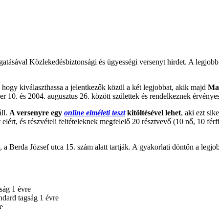
ásával Közlekedésbiztonsági és ügyességi versenyt hirdet. A legjobb
, hogy kiválaszthassa a jelentkezők közül a két legjobbat, akik majd
Mag
r 10. és 2004. augusztus 26. között születtek és rendelkeznek érvényes
áll.
A versenyre egy
online elméleti teszt
kitöltésével lehet
, aki ezt sik
elért, és részvételi feltételeknek megfelelő 20 résztvevő (10 nő, 10 férf
 a Berda József utca 15. szám alatt tartják. A gyakorlati döntőn a legjobb
ság 1 évre
dard tagság 1 évre
e