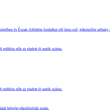
érségében és Észak-Alföldön fordulhat elő ónos eső, jellemzően néhány
millióra nőtt az eladott új autók száma.
millióra nőtt az eladott új autók száma.
dali hétvégi ellenőrzésük során.