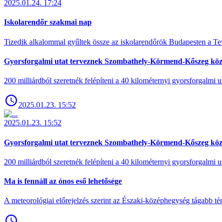
2025.01.24. 17:24
Iskolarendőr szakmai nap
Tizedik alkalommal gyűltek össze az iskolarendőrök Budapesten a Tev
Gyorsforgalmi utat terveznek Szombathely-Körmend-Kőszeg köz
200 milliárdból szeretnék felépíteni a 40 kilométernyi gyorsforgalmi ut
2025.01.23. 15:52
2025.01.23. 15:52
Gyorsforgalmi utat terveznek Szombathely-Körmend-Kőszeg köz
200 milliárdból szeretnék felépíteni a 40 kilométernyi gyorsforgalmi ut
Ma is fennáll az ónos eső lehetősége
A meteorológiai előrejelzés szerint az Északi-középhegység tágabb t