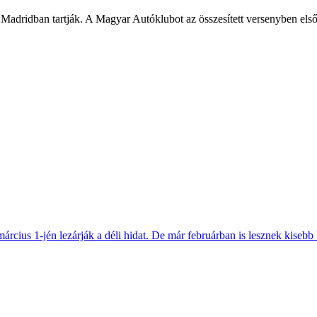
adridban tartják. A Magyar Autóklubot az összesített versenyben első 
március 1-jén lezárják a déli hidat. De már februárban is lesznek kisebb 