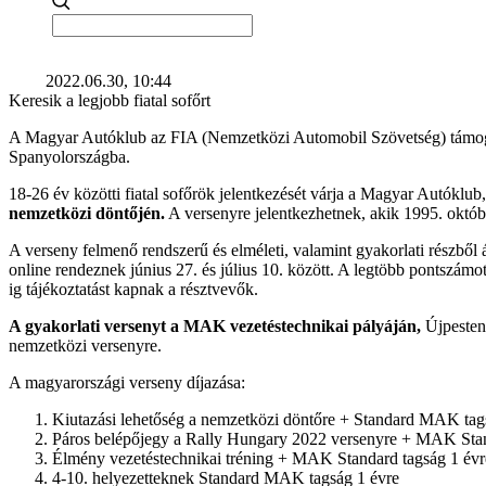
2022.06.30, 10:44
Keresik a legjobb fiatal sofőrt
A Magyar Autóklub az FIA (Nemzetközi Automobil Szövetség) támogat
Spanyolországba.
18-26 év közötti fiatal sofőrök jelentkezését várja a Magyar Autóklub
nemzetközi döntőjén.
A versenyre jelentkezhetnek, akik 1995. októbe
A verseny felmenő rendszerű és elméleti, valamint gyakorlati részből 
online rendeznek június 27. és július 10. között. A legtöbb pontszámot 
ig tájékoztatást kapnak a résztvevők.
A gyakorlati versenyt a MAK vezetéstechnikai pályáján,
Újpesten,
nemzetközi versenyre.
A magyarországi verseny díjazása:
Kiutazási lehetőség a nemzetközi döntőre + Standard MAK tag
Páros belépőjegy a Rally Hungary 2022 versenyre + MAK Stan
Élmény vezetéstechnikai tréning + MAK Standard tagság 1 évr
4-10. helyezetteknek Standard MAK tagság 1 évre