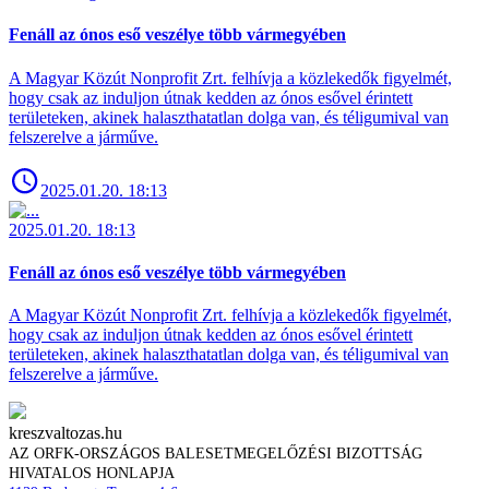
Fenáll az ónos eső veszélye több vármegyében
A Magyar Közút Nonprofit Zrt. felhívja a közlekedők figyelmét,
hogy csak az induljon útnak kedden az ónos esővel érintett
területeken, akinek halaszthatatlan dolga van, és téligumival van
felszerelve a járműve.
2025.01.20. 18:13
2025.01.20. 18:13
Fenáll az ónos eső veszélye több vármegyében
A Magyar Közút Nonprofit Zrt. felhívja a közlekedők figyelmét,
hogy csak az induljon útnak kedden az ónos esővel érintett
területeken, akinek halaszthatatlan dolga van, és téligumival van
felszerelve a járműve.
kreszvaltozas.hu
AZ ORFK-ORSZÁGOS BALESETMEGELŐZÉSI BIZOTTSÁG
HIVATALOS HONLAPJA