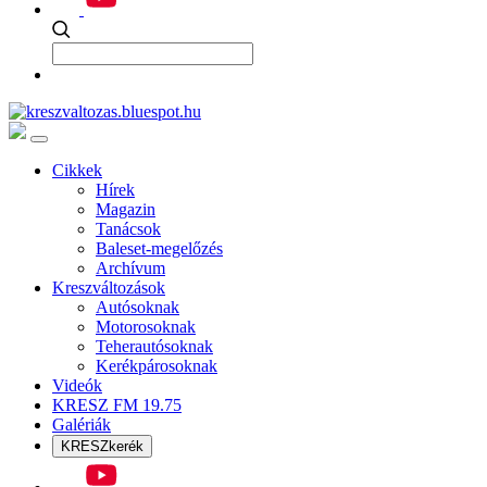
Cikkek
Hírek
Magazin
Tanácsok
Baleset-megelőzés
Archívum
Kreszváltozások
Autósoknak
Motorosoknak
Teherautósoknak
Kerékpárosoknak
Videók
KRESZ FM 19.75
Galériák
KRESZkerék