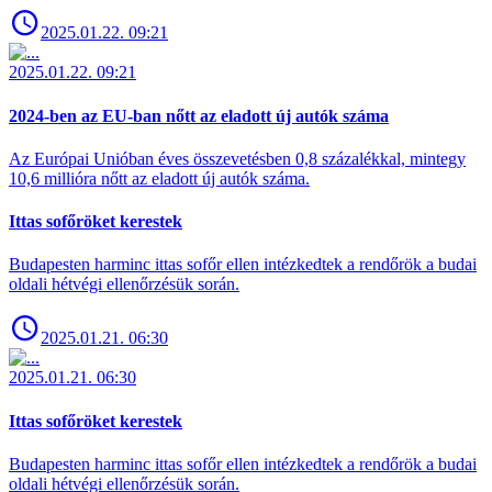
2025.01.22. 09:21
2025.01.22. 09:21
2024-ben az EU-ban nőtt az eladott új autók száma
Az Európai Unióban éves összevetésben 0,8 százalékkal, mintegy
10,6 millióra nőtt az eladott új autók száma.
Ittas sofőröket kerestek
Budapesten harminc ittas sofőr ellen intézkedtek a rendőrök a budai
oldali hétvégi ellenőrzésük során.
2025.01.21. 06:30
2025.01.21. 06:30
Ittas sofőröket kerestek
Budapesten harminc ittas sofőr ellen intézkedtek a rendőrök a budai
oldali hétvégi ellenőrzésük során.