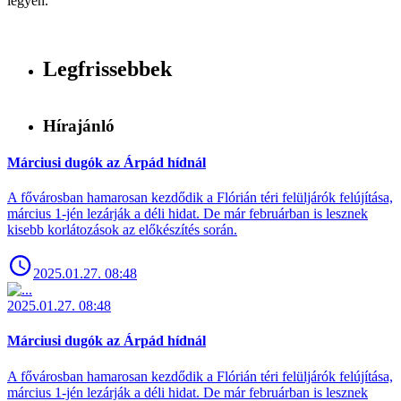
legyen.
Legfrissebbek
Hírajánló
Márciusi dugók az Árpád hídnál
A fővárosban hamarosan kezdődik a Flórián téri felüljárók felújítása,
március 1-jén lezárják a déli hidat. De már februárban is lesznek
kisebb korlátozások az előkészítés során.
2025.01.27. 08:48
2025.01.27. 08:48
Márciusi dugók az Árpád hídnál
A fővárosban hamarosan kezdődik a Flórián téri felüljárók felújítása,
március 1-jén lezárják a déli hidat. De már februárban is lesznek