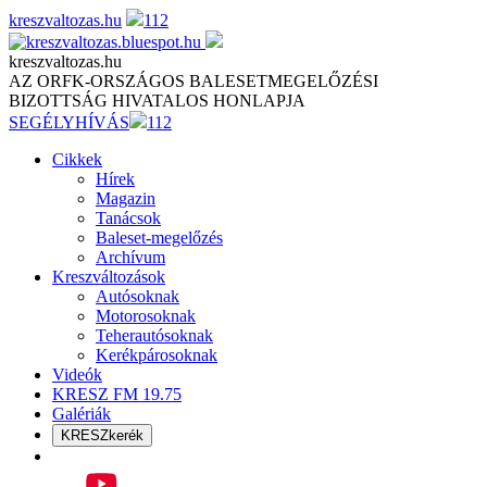
Skip
kreszvaltozas.hu
112
to
content
kreszvaltozas.hu
AZ ORFK-ORSZÁGOS BALESETMEGELŐZÉSI
BIZOTTSÁG HIVATALOS HONLAPJA
SEGÉLYHÍVÁS
112
Cikkek
Hírek
Magazin
Tanácsok
Baleset-megelőzés
Archívum
Kreszváltozások
Autósoknak
Motorosoknak
Teherautósoknak
Kerékpárosoknak
Videók
KRESZ FM 19.75
Galériák
KRESZkerék