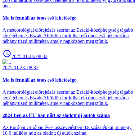
200 milliárdból szeretnék felépíteni a 40 kilométernyi gyorsforgalmi
utat.
Ma is fennáll az ónos eső lehetősége
A meteorológiai előrejelzés szerint az Északi-középhegység tágabb
térségében és Észak-Alföldön fordulhat elő ónos eső, jellemzően
néhány tized milliméter, amely napközben megszűnik.
2025.01.23. 08:32
2025.01.23. 08:32
Ma is fennáll az ónos eső lehetősége
A meteorológiai előrejelzés szerint az Északi-középhegység tágabb
térségében és Észak-Alföldön fordulhat elő ónos eső, jellemzően
néhány tized milliméter, amely napközben megszűnik.
2024-ben az EU-ban nőtt az eladott új autók száma
Az Európai Unióban éves összevetésben 0,8 százalékkal, mintegy
10,6 millióra nőtt az eladott új autók száma.