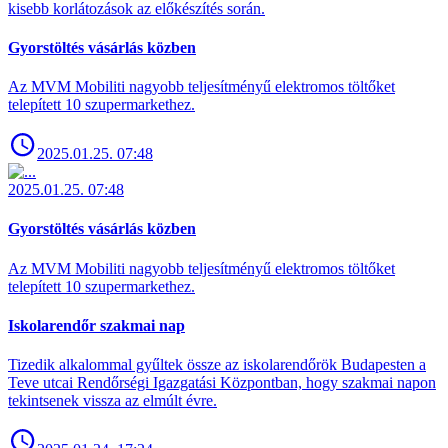
kisebb korlátozások az előkészítés során.
Gyorstöltés vásárlás közben
Az MVM Mobiliti nagyobb teljesítményű elektromos töltőket
telepített 10 szupermarkethez.
2025.01.25. 07:48
2025.01.25. 07:48
Gyorstöltés vásárlás közben
Az MVM Mobiliti nagyobb teljesítményű elektromos töltőket
telepített 10 szupermarkethez.
Iskolarendőr szakmai nap
Tizedik alkalommal gyűltek össze az iskolarendőrök Budapesten a
Teve utcai Rendőrségi Igazgatási Központban, hogy szakmai napon
tekintsenek vissza az elmúlt évre.