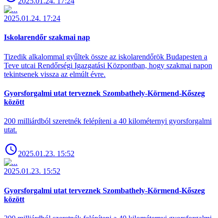
2025.01.24. 17:24
2025.01.24. 17:24
Iskolarendőr szakmai nap
Tizedik alkalommal gyűltek össze az iskolarendőrök Budapesten a
Teve utcai Rendőrségi Igazgatási Központban, hogy szakmai napon
tekintsenek vissza az elmúlt évre.
Gyorsforgalmi utat terveznek Szombathely-Körmend-Kőszeg
között
200 milliárdból szeretnék felépíteni a 40 kilométernyi gyorsforgalmi
utat.
2025.01.23. 15:52
2025.01.23. 15:52
Gyorsforgalmi utat terveznek Szombathely-Körmend-Kőszeg
között