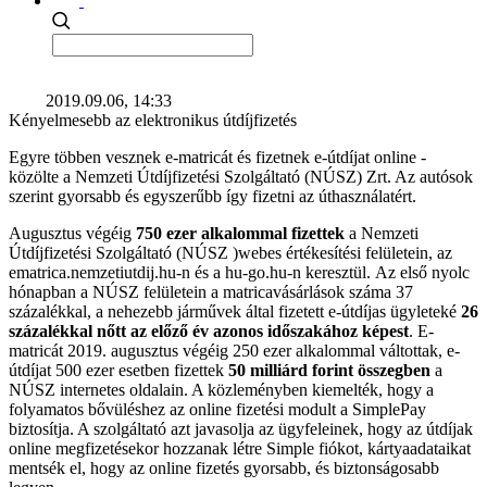
2019.09.06, 14:33
Kényelmesebb az elektronikus útdíjfizetés
Egyre többen vesznek e-matricát és fizetnek e-útdíjat online -
közölte a Nemzeti Útdíjfizetési Szolgáltató (NÚSZ) Zrt. Az autósok
szerint gyorsabb és egyszerűbb így fizetni az úthasználatért.
Augusztus végéig
750 ezer alkalommal fizettek
a Nemzeti
Útdíjfizetési Szolgáltató (NÚSZ )webes értékesítési felületein, az
ematrica.nemzetiutdij.hu-n és a hu-go.hu-n keresztül. Az első nyolc
hónapban a NÚSZ felületein a matricavásárlások száma 37
százalékkal, a nehezebb járművek által fizetett e-útdíjas ügyleteké
26
százalékkal nőtt az előző év azonos időszakához képest
. E-
matricát 2019. augusztus végéig 250 ezer alkalommal váltottak, e-
útdíjat 500 ezer esetben fizettek
50 milliárd forint összegben
a
NÚSZ internetes oldalain. A közleményben kiemelték, hogy a
folyamatos bővüléshez az online fizetési modult a SimplePay
biztosítja. A szolgáltató azt javasolja az ügyfeleinek, hogy az útdíjak
online megfizetésekor hozzanak létre Simple fiókot, kártyaadataikat
mentsék el, hogy az online fizetés gyorsabb, és biztonságosabb