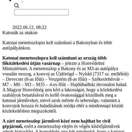
2022.06.12, 08:22
Katonák az utakon
Katonai menetoszlopra kell számítani a Bakonyban és több
autópályánkon.
Katonai menetoszlopra kell számítani az ország több
főközlekedési útján vasárnap
– jelezte a Honvédelmi
Minisztérium. A menetoszlop a Bakony és az M3-as autópálya
vonalán mozog, a konvoj az Újdörögd – Nyírád (7317 sz. mellékút)
– Devecser (8-as főút) – Veszprém (8-as főút) – Székesfehérvár –
M7 – M0 – M3 – M35 – 4-es főút – Hajdúhadház útvonalon halad.
A Magyar Honvédség arra kéri a lakosságot, hogy a közlekedési
szabályok betartásával és kellő óvatossággal közelítsék meg a
katonai járműveket, mivel azok mérete és sebessége, valamint a
konvojok hossza és haladásának módja eltér a mindennapi közúti
közlekedésben megszokottól.
A zárt menetoszlop járművei közé nem hajthat be civil
gépjármű,
ezért a menetoszlop elején és végén kísérőjárművek
adnak biztosítást. A honvédség arra kér mindenkit, hogy a katonai