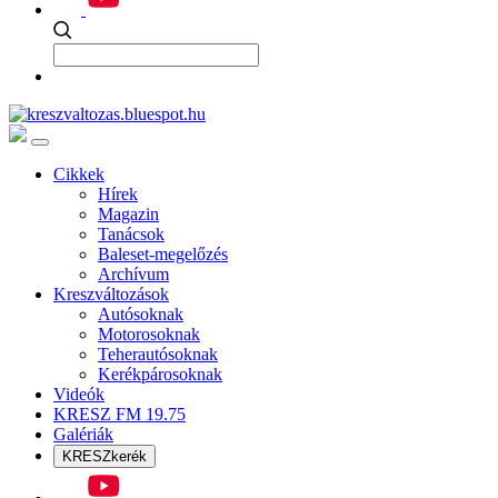
Cikkek
Hírek
Magazin
Tanácsok
Baleset-megelőzés
Archívum
Kreszváltozások
Autósoknak
Motorosoknak
Teherautósoknak
Kerékpárosoknak
Videók
KRESZ FM 19.75
Galériák
KRESZkerék