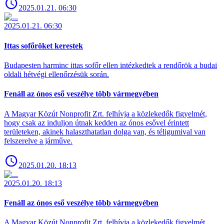
2025.01.21. 06:30
2025.01.21. 06:30
Ittas sofőröket kerestek
Budapesten harminc ittas sofőr ellen intézkedtek a rendőrök a budai
oldali hétvégi ellenőrzésük során.
Fenáll az ónos eső veszélye több vármegyében
A Magyar Közút Nonprofit Zrt. felhívja a közlekedők figyelmét,
hogy csak az induljon útnak kedden az ónos esővel érintett
területeken, akinek halaszthatatlan dolga van, és téligumival van
felszerelve a járműve.
2025.01.20. 18:13
2025.01.20. 18:13
Fenáll az ónos eső veszélye több vármegyében
A Magyar Közút Nonprofit Zrt. felhívja a közlekedők figyelmét,