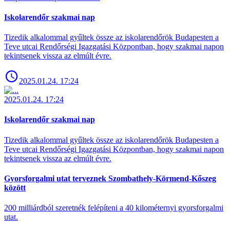
Iskolarendőr szakmai nap
Tizedik alkalommal gyűltek össze az iskolarendőrök Budapesten a
Teve utcai Rendőrségi Igazgatási Központban, hogy szakmai napon
tekintsenek vissza az elmúlt évre.
2025.01.24. 17:24
2025.01.24. 17:24
Iskolarendőr szakmai nap
Tizedik alkalommal gyűltek össze az iskolarendőrök Budapesten a
Teve utcai Rendőrségi Igazgatási Központban, hogy szakmai napon
tekintsenek vissza az elmúlt évre.
Gyorsforgalmi utat terveznek Szombathely-Körmend-Kőszeg
között
200 milliárdból szeretnék felépíteni a 40 kilométernyi gyorsforgalmi
utat.