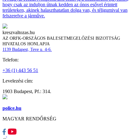
hogy csak az induljon útnak kedden az ónos esővel érintett
területeken, akinek halaszthatatlan dolga van, és téligumival van
felszerelve a járműve.
kreszvaltozas.hu
AZ ORFK-ORSZÁGOS BALESETMEGELŐZÉSI BIZOTTSÁG
HIVATALOS HONLAPJA
1139 Budapest, Teve u. 4-6.
Telefon:
+36 (1) 443 56 51
Levelezési cím:
1903 Budapest, Pf.: 314.
police.hu
MAGYAR RENDŐRSÉG