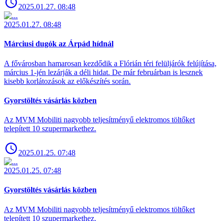
2025.01.27. 08:48
2025.01.27. 08:48
Márciusi dugók az Árpád hídnál
A fővárosban hamarosan kezdődik a Flórián téri felüljárók felújítása,
március 1-jén lezárják a déli hidat. De már februárban is lesznek
kisebb korlátozások az előkészítés során.
Gyorstöltés vásárlás közben
Az MVM Mobiliti nagyobb teljesítményű elektromos töltőket
telepített 10 szupermarkethez.
2025.01.25. 07:48
2025.01.25. 07:48
Gyorstöltés vásárlás közben
Az MVM Mobiliti nagyobb teljesítményű elektromos töltőket
telepített 10 szupermarkethez.