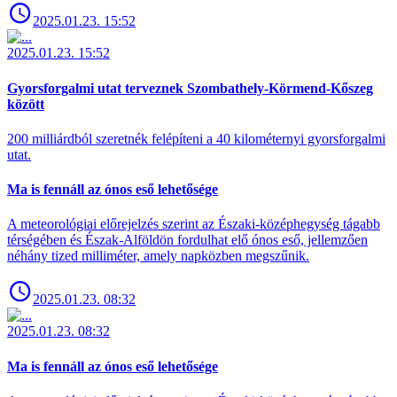
2025.01.23. 15:52
2025.01.23. 15:52
Gyorsforgalmi utat terveznek Szombathely-Körmend-Kőszeg
között
200 milliárdból szeretnék felépíteni a 40 kilométernyi gyorsforgalmi
utat.
Ma is fennáll az ónos eső lehetősége
A meteorológiai előrejelzés szerint az Északi-középhegység tágabb
térségében és Észak-Alföldön fordulhat elő ónos eső, jellemzően
néhány tized milliméter, amely napközben megszűnik.
2025.01.23. 08:32
2025.01.23. 08:32
Ma is fennáll az ónos eső lehetősége