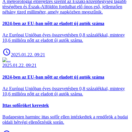
A meteorológiai előrejelzés szerint az Északi-középhegység tágabb
térségében és Észak-Alföldön fordulhat elő ónos eső, jellemzően
néhány tized milliméter, amely napközben megszűnik.
2024-ben az EU-ban nőtt az eladott új autók száma
Az Európai Unióban éves összevetésben 0,8 százalékkal, mintegy
10,6 millióra nőtt az eladott új autók száma.
2025.01.22. 09:21
2025.01.22. 09:21
2024-ben az EU-ban nőtt az eladott új autók száma
Az Európai Unióban éves összevetésben 0,8 százalékkal, mintegy
10,6 millióra nőtt az eladott új autók száma.
Ittas sofőröket kerestek
Budapesten harminc ittas sofőr ellen intézkedtek a rendőrök a budai
oldali hétvégi ellenőrzésük során.