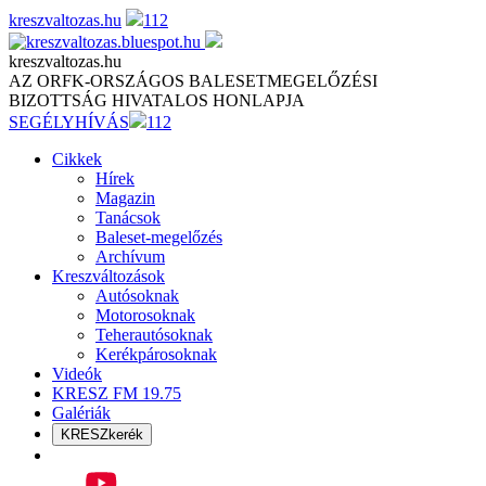
Skip
kreszvaltozas.hu
112
to
content
kreszvaltozas.hu
AZ ORFK-ORSZÁGOS BALESETMEGELŐZÉSI
BIZOTTSÁG HIVATALOS HONLAPJA
SEGÉLYHÍVÁS
112
Cikkek
Hírek
Magazin
Tanácsok
Baleset-megelőzés
Archívum
Kreszváltozások
Autósoknak
Motorosoknak
Teherautósoknak
Kerékpárosoknak
Videók
KRESZ FM 19.75
Galériák
KRESZkerék