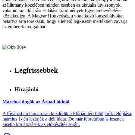
szállítmány közelében minden esetben az aktuális útviszonyok,
valamint az időjárási és látási körülmények figyelembevételével
közlekedjen. A Magyar Honvédség a vonatkozó jogszabályokat
betartva arra törekszik, hogy a lehető legkisebb mértékben zavarja
az emberek nyugalmát.
Legfrissebbek
Hírajánló
Márciusi dugók az Árpád hídnál
A fővárosban hamarosan kezdődik a Flórián téri felüljárók felújítása,
március 1-jén lezárják a déli hidat. De már februárban is lesznek
kisebb korlátozások az előkészítés során.