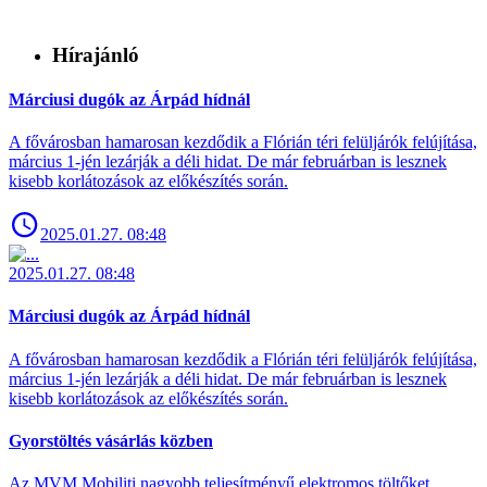
Hírajánló
Márciusi dugók az Árpád hídnál
A fővárosban hamarosan kezdődik a Flórián téri felüljárók felújítása,
március 1-jén lezárják a déli hidat. De már februárban is lesznek
kisebb korlátozások az előkészítés során.
2025.01.27. 08:48
2025.01.27. 08:48
Márciusi dugók az Árpád hídnál
A fővárosban hamarosan kezdődik a Flórián téri felüljárók felújítása,
március 1-jén lezárják a déli hidat. De már februárban is lesznek
kisebb korlátozások az előkészítés során.
Gyorstöltés vásárlás közben
Az MVM Mobiliti nagyobb teljesítményű elektromos töltőket