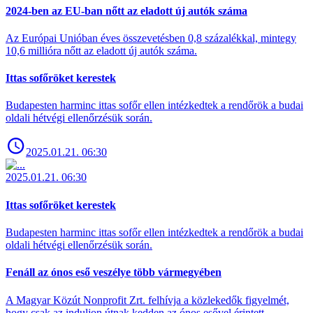
2024-ben az EU-ban nőtt az eladott új autók száma
Az Európai Unióban éves összevetésben 0,8 százalékkal, mintegy
10,6 millióra nőtt az eladott új autók száma.
Ittas sofőröket kerestek
Budapesten harminc ittas sofőr ellen intézkedtek a rendőrök a budai
oldali hétvégi ellenőrzésük során.
2025.01.21. 06:30
2025.01.21. 06:30
Ittas sofőröket kerestek
Budapesten harminc ittas sofőr ellen intézkedtek a rendőrök a budai
oldali hétvégi ellenőrzésük során.
Fenáll az ónos eső veszélye több vármegyében
A Magyar Közút Nonprofit Zrt. felhívja a közlekedők figyelmét,
hogy csak az induljon útnak kedden az ónos esővel érintett