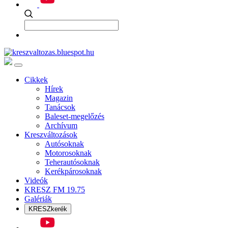
Cikkek
Hírek
Magazin
Tanácsok
Baleset-megelőzés
Archívum
Kreszváltozások
Autósoknak
Motorosoknak
Teherautósoknak
Kerékpárosoknak
Videók
KRESZ FM 19.75
Galériák
KRESZkerék