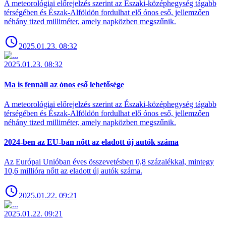
A meteorológiai előrejelzés szerint az Északi-középhegység tágabb
térségében és Észak-Alföldön fordulhat elő ónos eső, jellemzően
néhány tized milliméter, amely napközben megszűnik.
2025.01.23. 08:32
2025.01.23. 08:32
Ma is fennáll az ónos eső lehetősége
A meteorológiai előrejelzés szerint az Északi-középhegység tágabb
térségében és Észak-Alföldön fordulhat elő ónos eső, jellemzően
néhány tized milliméter, amely napközben megszűnik.
2024-ben az EU-ban nőtt az eladott új autók száma
Az Európai Unióban éves összevetésben 0,8 százalékkal, mintegy
10,6 millióra nőtt az eladott új autók száma.
2025.01.22. 09:21
2025.01.22. 09:21