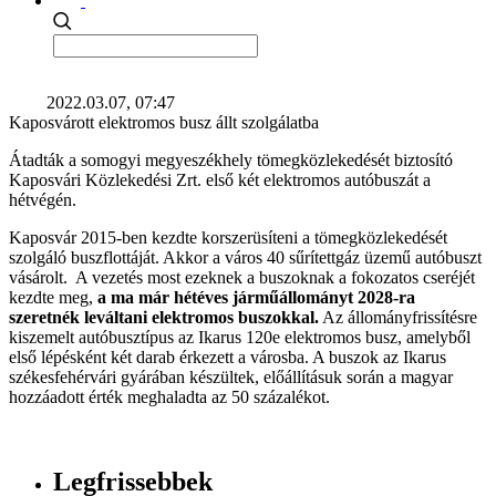
2022.03.07, 07:47
Kaposvárott elektromos busz állt szolgálatba
Átadták a somogyi megyeszékhely tömegközlekedését biztosító
Kaposvári Közlekedési Zrt. első két elektromos autóbuszát a
hétvégén.
Kaposvár 2015-ben kezdte korszerüsíteni a tömegközlekedését
szolgáló buszflottáját. Akkor a város 40 sűrítettgáz üzemű autóbuszt
vásárolt. A vezetés most ezeknek a buszoknak a fokozatos cseréjét
kezdte meg,
a ma már hétéves járműállományt 2028-ra
szeretnék leváltani elektromos buszokkal.
Az állományfrissítésre
kiszemelt autóbusztípus az Ikarus 120e elektromos busz, amelyből
első lépésként két darab érkezett a városba. A buszok az Ikarus
székesfehérvári gyárában készültek, előállításuk során a magyar
hozzáadott érték meghaladta az 50 százalékot.
Legfrissebbek