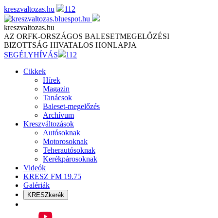
Skip
kreszvaltozas.hu
112
to
content
kreszvaltozas.hu
AZ ORFK-ORSZÁGOS BALESETMEGELŐZÉSI
BIZOTTSÁG HIVATALOS HONLAPJA
SEGÉLYHÍVÁS
112
Cikkek
Hírek
Magazin
Tanácsok
Baleset-megelőzés
Archívum
Kreszváltozások
Autósoknak
Motorosoknak
Teherautósoknak
Kerékpárosoknak
Videók
KRESZ FM 19.75
Galériák
KRESZkerék