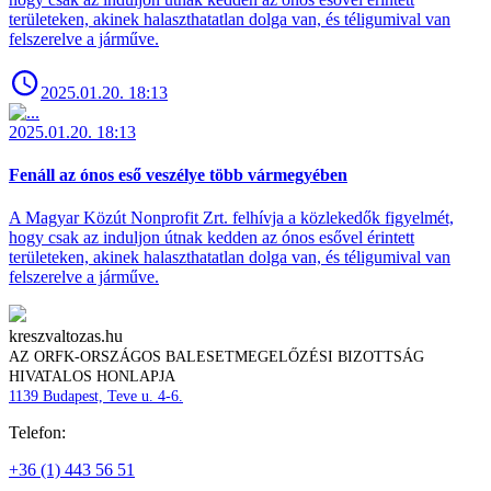
területeken, akinek halaszthatatlan dolga van, és téligumival van
felszerelve a járműve.
2025.01.20. 18:13
2025.01.20. 18:13
Fenáll az ónos eső veszélye több vármegyében
A Magyar Közút Nonprofit Zrt. felhívja a közlekedők figyelmét,
hogy csak az induljon útnak kedden az ónos esővel érintett
területeken, akinek halaszthatatlan dolga van, és téligumival van
felszerelve a járműve.
kreszvaltozas.hu
AZ ORFK-ORSZÁGOS BALESETMEGELŐZÉSI BIZOTTSÁG
HIVATALOS HONLAPJA
1139 Budapest, Teve u. 4-6.
Telefon:
+36 (1) 443 56 51