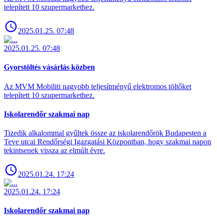
telepített 10 szupermarkethez.
2025.01.25. 07:48
2025.01.25. 07:48
Gyorstöltés vásárlás közben
Az MVM Mobiliti nagyobb teljesítményű elektromos töltőket
telepített 10 szupermarkethez.
Iskolarendőr szakmai nap
Tizedik alkalommal gyűltek össze az iskolarendőrök Budapesten a
Teve utcai Rendőrségi Igazgatási Központban, hogy szakmai napon
tekintsenek vissza az elmúlt évre.
2025.01.24. 17:24
2025.01.24. 17:24
Iskolarendőr szakmai nap