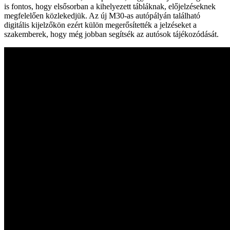
is fontos, hogy elsősorban a kihelyezett tábláknak, előjelzéseknek
megfelelően közlekedjük. Az új M30-as autópályán található
digitális kijelzőkön ezért külön megerősítették a jelzéseket a
szakemberek, hogy még jobban segítsék az autósok tájékozódását.