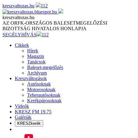
Skip
kreszvaltozas.hu
112
to
content
kreszvaltozas.hu
AZ ORFK-ORSZÁGOS BALESETMEGELŐZÉSI
BIZOTTSÁG HIVATALOS HONLAPJA
SEGÉLYHÍVÁS
112
Cikkek
Hírek
Magazin
Tanácsok
Baleset-megelőzés
Archívum
Kreszváltozások
Autósoknak
Motorosoknak
Teherautósoknak
Kerékpárosoknak
Videók
KRESZ FM 19.75
Galériák
KRESZkerék