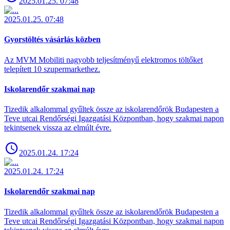
2025.01.25. 07:48
2025.01.25. 07:48
Gyorstöltés vásárlás közben
Az MVM Mobiliti nagyobb teljesítményű elektromos töltőket
telepített 10 szupermarkethez.
Iskolarendőr szakmai nap
Tizedik alkalommal gyűltek össze az iskolarendőrök Budapesten a
Teve utcai Rendőrségi Igazgatási Központban, hogy szakmai napon
tekintsenek vissza az elmúlt évre.
2025.01.24. 17:24
2025.01.24. 17:24
Iskolarendőr szakmai nap
Tizedik alkalommal gyűltek össze az iskolarendőrök Budapesten a
Teve utcai Rendőrségi Igazgatási Központban, hogy szakmai napon