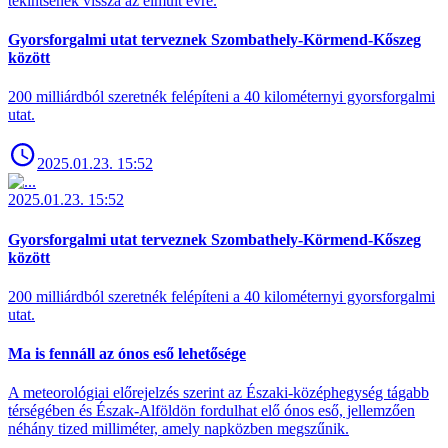
tekintsenek vissza az elmúlt évre.
Gyorsforgalmi utat terveznek Szombathely-Körmend-Kőszeg
között
200 milliárdból szeretnék felépíteni a 40 kilométernyi gyorsforgalmi
utat.
2025.01.23. 15:52
2025.01.23. 15:52
Gyorsforgalmi utat terveznek Szombathely-Körmend-Kőszeg
között
200 milliárdból szeretnék felépíteni a 40 kilométernyi gyorsforgalmi
utat.
Ma is fennáll az ónos eső lehetősége
A meteorológiai előrejelzés szerint az Északi-középhegység tágabb
térségében és Észak-Alföldön fordulhat elő ónos eső, jellemzően
néhány tized milliméter, amely napközben megszűnik.