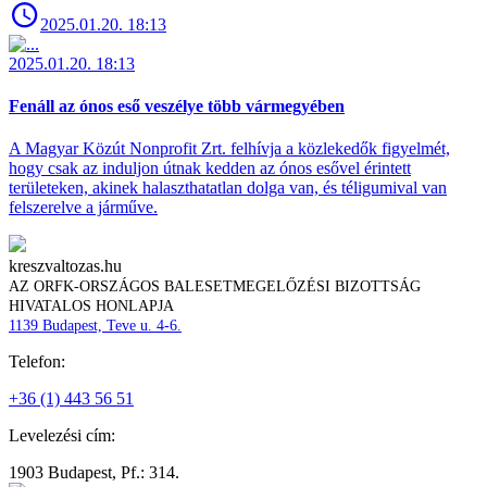
2025.01.20. 18:13
2025.01.20. 18:13
Fenáll az ónos eső veszélye több vármegyében
A Magyar Közút Nonprofit Zrt. felhívja a közlekedők figyelmét,
hogy csak az induljon útnak kedden az ónos esővel érintett
területeken, akinek halaszthatatlan dolga van, és téligumival van
felszerelve a járműve.
kreszvaltozas.hu
AZ ORFK-ORSZÁGOS BALESETMEGELŐZÉSI BIZOTTSÁG
HIVATALOS HONLAPJA
1139 Budapest, Teve u. 4-6.
Telefon:
+36 (1) 443 56 51
Levelezési cím:
1903 Budapest, Pf.: 314.