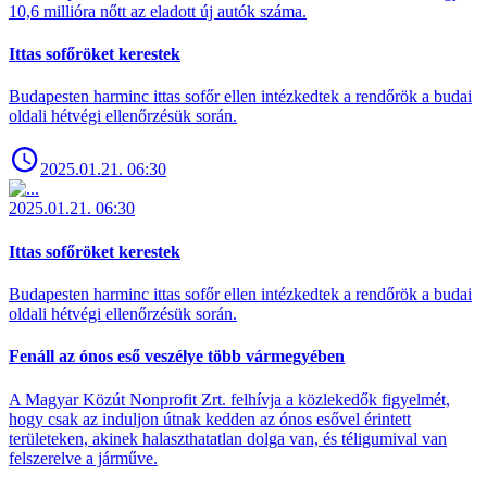
10,6 millióra nőtt az eladott új autók száma.
Ittas sofőröket kerestek
Budapesten harminc ittas sofőr ellen intézkedtek a rendőrök a budai
oldali hétvégi ellenőrzésük során.
2025.01.21. 06:30
2025.01.21. 06:30
Ittas sofőröket kerestek
Budapesten harminc ittas sofőr ellen intézkedtek a rendőrök a budai
oldali hétvégi ellenőrzésük során.
Fenáll az ónos eső veszélye több vármegyében
A Magyar Közút Nonprofit Zrt. felhívja a közlekedők figyelmét,
hogy csak az induljon útnak kedden az ónos esővel érintett
területeken, akinek halaszthatatlan dolga van, és téligumival van
felszerelve a járműve.