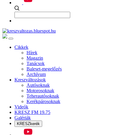
Cikkek
Hírek
Magazin
Tanácsok
Baleset-megelőzés
Archívum
Kreszváltozások
Autósoknak
Motorosoknak
Teherautósoknak
Kerékpárosoknak
Videók
KRESZ FM 19.75
Galériák
KRESZkerék