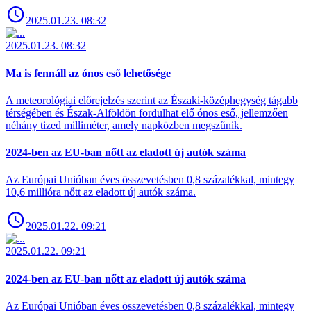
2025.01.23. 08:32
2025.01.23. 08:32
Ma is fennáll az ónos eső lehetősége
A meteorológiai előrejelzés szerint az Északi-középhegység tágabb
térségében és Észak-Alföldön fordulhat elő ónos eső, jellemzően
néhány tized milliméter, amely napközben megszűnik.
2024-ben az EU-ban nőtt az eladott új autók száma
Az Európai Unióban éves összevetésben 0,8 százalékkal, mintegy
10,6 millióra nőtt az eladott új autók száma.
2025.01.22. 09:21
2025.01.22. 09:21
2024-ben az EU-ban nőtt az eladott új autók száma
Az Európai Unióban éves összevetésben 0,8 százalékkal, mintegy