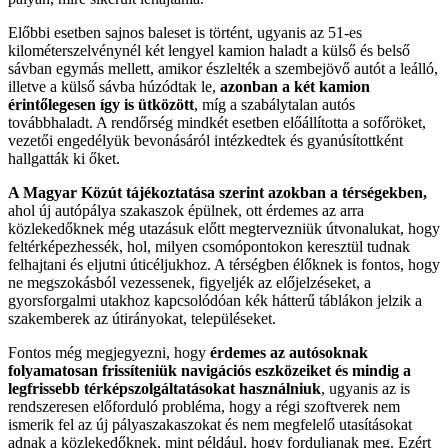
Előbbi esetben sajnos baleset is történt, ugyanis az 51-es
kilométerszelvénynél két lengyel kamion haladt a külső és belső
sávban egymás mellett, amikor észlelték a szembejövő autót a leálló,
illetve a külső sávba húzódtak le,
azonban a két kamion
érintőlegesen így is ütközött
, míg a szabálytalan autós
továbbhaladt. A rendőrség mindkét esetben előállította a sofőröket,
vezetői engedélyük bevonásáról intézkedtek és gyanúsítottként
hallgatták ki őket.
A Magyar Közút tájékoztatása szerint azokban a térségekben,
ahol új autópálya szakaszok épülnek, ott érdemes az arra
közlekedőknek még utazásuk előtt megtervezniük útvonalukat, hogy
feltérképezhessék, hol, milyen csomópontokon keresztül tudnak
felhajtani és eljutni úticéljukhoz. A térségben élőknek is fontos, hogy
ne megszokásból vezessenek, figyeljék az előjelzéseket, a
gyorsforgalmi utakhoz kapcsolódóan kék hátterű táblákon jelzik a
szakemberek az útirányokat, településeket.
Fontos még megjegyezni, hogy
érdemes az autósoknak
folyamatosan frissíteniük navigációs eszközeiket és mindig a
legfrissebb térképszolgáltatásokat használniuk
, ugyanis az is
rendszeresen előforduló probléma, hogy a régi szoftverek nem
ismerik fel az új pályaszakaszokat és nem megfelelő utasításokat
adnak a közlekedőknek, mint például, hogy forduljanak meg. Ezért