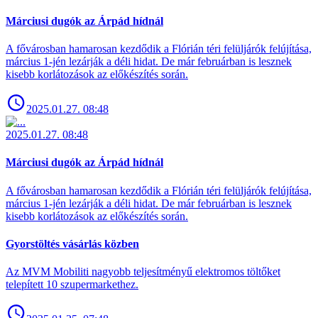
Márciusi dugók az Árpád hídnál
A fővárosban hamarosan kezdődik a Flórián téri felüljárók felújítása,
március 1-jén lezárják a déli hidat. De már februárban is lesznek
kisebb korlátozások az előkészítés során.
2025.01.27. 08:48
2025.01.27. 08:48
Márciusi dugók az Árpád hídnál
A fővárosban hamarosan kezdődik a Flórián téri felüljárók felújítása,
március 1-jén lezárják a déli hidat. De már februárban is lesznek
kisebb korlátozások az előkészítés során.
Gyorstöltés vásárlás közben
Az MVM Mobiliti nagyobb teljesítményű elektromos töltőket
telepített 10 szupermarkethez.