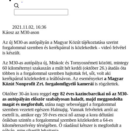
2021.11.02, 16:36
Káosz az M30-ason
Az új M30-as autópályán a Magyar Közút tájékoztatása szerint
forgalommal szemben és kerékpárral is közlekedtek - videó felvétel
is készült.
Az M30-as autópálya új, Miskolc és Tornyosnémeti közötti, mintegy
60 kilométernyi szakaszán a múlt hét keddi (október 26.) átadás óta
többen is a forgalommal szemben hajtottak fel, sőt, volt aki
kerékpárral közlekedett a leállósávon. Az eseményeket
a Magyar
Közút Nonprofit Zrt. forgalomfigyelő kamerái
is rögzítettek.
Október 30-án kora reggel
egy 82 éves kazincbarcikai nő az M30-
as autópályán először szabályosan haladt, majd meggondolta
magát és megfordult,
utána nagy sebességgel a forgalommal
szemben vezetett egészen Halmajig. Vannak felvételek arról az
esetről is, amikor egy 59 éves encsi nő aznap a kora délutáni
órákban szintén a forgalommal szemben közlekedett a 64-es
kilométerszelvény térségében. Ő ráadásul kétszer is megfordult a
pályán, mire sikerült lehajtania.