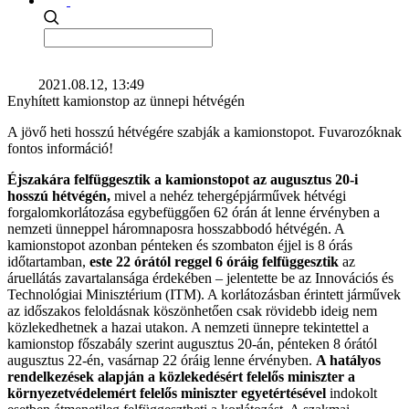
2021.08.12, 13:49
Enyhített kamionstop az ünnepi hétvégén
A jövő heti hosszú hétvégére szabják a kamionstopot. Fuvarozóknak
fontos információ!
Éjszakára felfüggesztik a kamionstopot az augusztus 20-i
hosszú hétvégén,
mivel a nehéz tehergépjárművek hétvégi
forgalomkorlátozása egybefüggően 62 órán át lenne érvényben a
nemzeti ünneppel háromnaposra hosszabbodó hétvégén. A
kamionstopot azonban pénteken és szombaton éjjel is 8 órás
időtartamban,
este 22 órától reggel 6 óráig felfüggesztik
az
áruellátás zavartalansága érdekében – jelentette be az Innovációs és
Technológiai Minisztérium (ITM). A korlátozásban érintett járművek
az időszakos feloldásnak köszönhetően csak rövidebb ideig nem
közlekedhetnek a hazai utakon. A nemzeti ünnepre tekintettel a
kamionstop főszabály szerint augusztus 20-án, pénteken 8 órától
augusztus 22-én, vasárnap 22 óráig lenne érvényben.
A hatályos
rendelkezések alapján a közlekedésért felelős miniszter a
környezetvédelemért felelős miniszter egyetértésével
indokolt