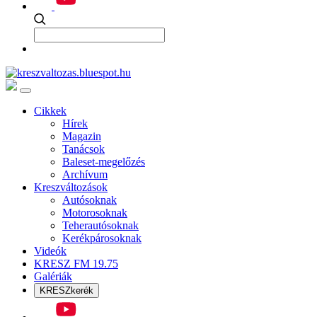
Cikkek
Hírek
Magazin
Tanácsok
Baleset-megelőzés
Archívum
Kreszváltozások
Autósoknak
Motorosoknak
Teherautósoknak
Kerékpárosoknak
Videók
KRESZ FM 19.75
Galériák
KRESZkerék