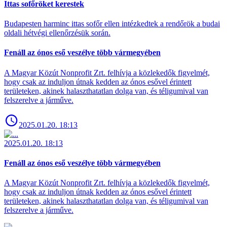
Ittas sofőröket kerestek
Budapesten harminc ittas sofőr ellen intézkedtek a rendőrök a budai
oldali hétvégi ellenőrzésük során.
Fenáll az ónos eső veszélye több vármegyében
A Magyar Közút Nonprofit Zrt. felhívja a közlekedők figyelmét,
hogy csak az induljon útnak kedden az ónos esővel érintett
területeken, akinek halaszthatatlan dolga van, és téligumival van
felszerelve a járműve.
2025.01.20. 18:13
2025.01.20. 18:13
Fenáll az ónos eső veszélye több vármegyében
A Magyar Közút Nonprofit Zrt. felhívja a közlekedők figyelmét,
hogy csak az induljon útnak kedden az ónos esővel érintett
területeken, akinek halaszthatatlan dolga van, és téligumival van
felszerelve a járműve.