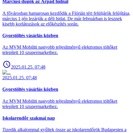
Márciusi dugók az Árpád hídnál
A fővárosban hamarosan kezdődik a Flórián téri felüljárók felújítása,
március 1-jén lezárják a déli hidat. De már februárban is lesznek
kisebb korlátozások az előkészítés során.
Gyorstöltés vásárlás közben
Az MVM Mobiliti nagyobb teljesítményű elektromos töltőket
telepített 10 szupermarkethez.
2025.01.25. 07:48
2025.01.25. 07:48
Gyorstöltés vásárlás közben
Az MVM Mobiliti nagyobb teljesítményű elektromos töltőket
telepített 10 szupermarkethez.
Iskolarendőr szakmai nap
Tizedik alkalommal gyűltek össze az iskolarendőrök Budapesten a