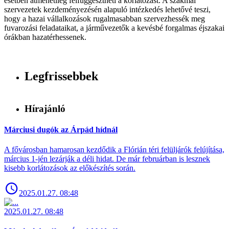
esetben átmenetileg felfüggesztheti a korlátozást. A szakmai
szervezetek kezdeményezésén alapuló intézkedés lehetővé teszi,
hogy a hazai vállalkozások rugalmasabban szervezhessék meg
fuvarozási feladataikat, a járművezetők a kevésbé forgalmas éjszakai
órákban hazatérhessenek.
Legfrissebbek
Hírajánló
Márciusi dugók az Árpád hídnál
A fővárosban hamarosan kezdődik a Flórián téri felüljárók felújítása,
március 1-jén lezárják a déli hidat. De már februárban is lesznek
kisebb korlátozások az előkészítés során.
2025.01.27. 08:48
2025.01.27. 08:48