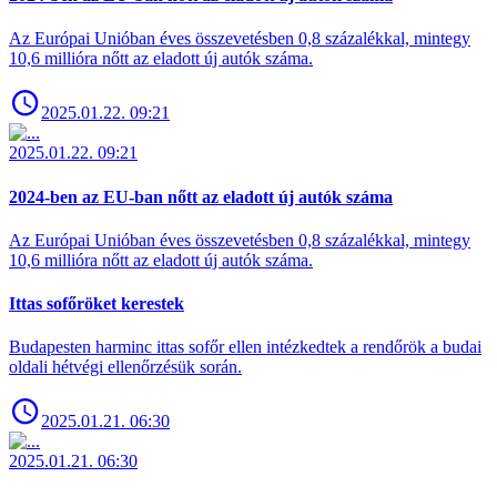
Az Európai Unióban éves összevetésben 0,8 százalékkal, mintegy
10,6 millióra nőtt az eladott új autók száma.
2025.01.22. 09:21
2025.01.22. 09:21
2024-ben az EU-ban nőtt az eladott új autók száma
Az Európai Unióban éves összevetésben 0,8 százalékkal, mintegy
10,6 millióra nőtt az eladott új autók száma.
Ittas sofőröket kerestek
Budapesten harminc ittas sofőr ellen intézkedtek a rendőrök a budai
oldali hétvégi ellenőrzésük során.
2025.01.21. 06:30
2025.01.21. 06:30