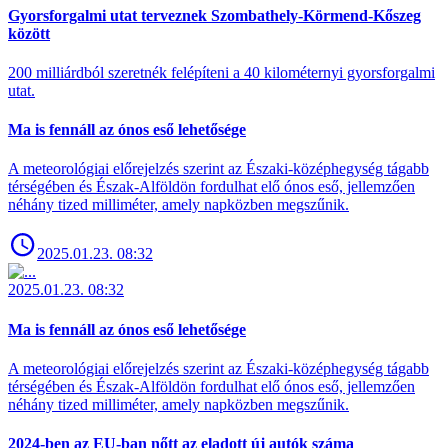
Gyorsforgalmi utat terveznek Szombathely-Körmend-Kőszeg
között
200 milliárdból szeretnék felépíteni a 40 kilométernyi gyorsforgalmi
utat.
Ma is fennáll az ónos eső lehetősége
A meteorológiai előrejelzés szerint az Északi-középhegység tágabb
térségében és Észak-Alföldön fordulhat elő ónos eső, jellemzően
néhány tized milliméter, amely napközben megszűnik.
2025.01.23. 08:32
2025.01.23. 08:32
Ma is fennáll az ónos eső lehetősége
A meteorológiai előrejelzés szerint az Északi-középhegység tágabb
térségében és Észak-Alföldön fordulhat elő ónos eső, jellemzően
néhány tized milliméter, amely napközben megszűnik.
2024-ben az EU-ban nőtt az eladott új autók száma