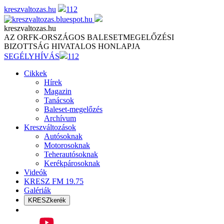
Skip
kreszvaltozas.hu
112
to
content
kreszvaltozas.hu
AZ ORFK-ORSZÁGOS BALESETMEGELŐZÉSI
BIZOTTSÁG HIVATALOS HONLAPJA
SEGÉLYHÍVÁS
112
Cikkek
Hírek
Magazin
Tanácsok
Baleset-megelőzés
Archívum
Kreszváltozások
Autósoknak
Motorosoknak
Teherautósoknak
Kerékpárosoknak
Videók
KRESZ FM 19.75
Galériák
KRESZkerék