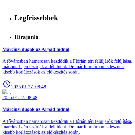
Legfrissebbek
Hírajánló
Márciusi dugók az Árpád hídnál
A fővárosban hamarosan kezdődik a Flórián téri felüljárók felújítása,
március 1-jén lezárják a déli hidat. De már februárban is lesznek
kisebb korlátozások az előkészítés során.
2025.01.27. 08:48
2025.01.27. 08:48
Márciusi dugók az Árpád hídnál
A fővárosban hamarosan kezdődik a Flórián téri felüljárók felújítása,
március 1-jén lezárják a déli hidat. De már februárban is lesznek
kisebb korlátozások az előkészítés során.