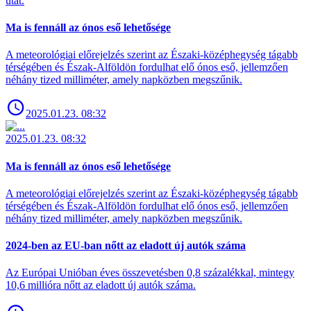
utat.
Ma is fennáll az ónos eső lehetősége
A meteorológiai előrejelzés szerint az Északi-középhegység tágabb
térségében és Észak-Alföldön fordulhat elő ónos eső, jellemzően
néhány tized milliméter, amely napközben megszűnik.
2025.01.23. 08:32
2025.01.23. 08:32
Ma is fennáll az ónos eső lehetősége
A meteorológiai előrejelzés szerint az Északi-középhegység tágabb
térségében és Észak-Alföldön fordulhat elő ónos eső, jellemzően
néhány tized milliméter, amely napközben megszűnik.
2024-ben az EU-ban nőtt az eladott új autók száma
Az Európai Unióban éves összevetésben 0,8 százalékkal, mintegy
10,6 millióra nőtt az eladott új autók száma.