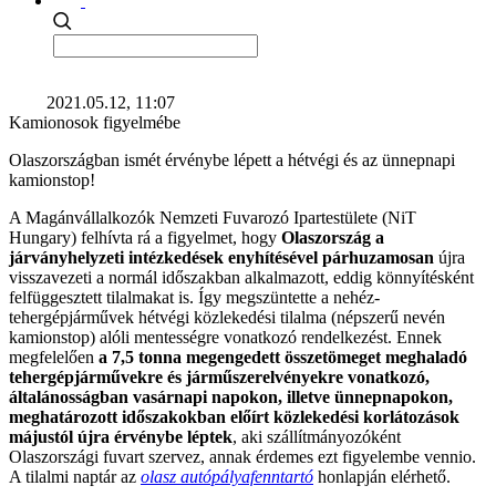
2021.05.12, 11:07
Kamionosok figyelmébe
Olaszországban ismét érvénybe lépett a hétvégi és az ünnepnapi
kamionstop!
A Magánvállalkozók Nemzeti Fuvarozó Ipartestülete (NiT
Hungary) felhívta rá a figyelmet, hogy
Olaszország a
járványhelyzeti intézkedések enyhítésével párhuzamosan
újra
visszavezeti a normál időszakban alkalmazott, eddig könnyítésként
felfüggesztett tilalmakat is. Így megszüntette a nehéz-
tehergépjárművek hétvégi közlekedési tilalma (népszerű nevén
kamionstop) alóli mentességre vonatkozó rendelkezést. Ennek
megfelelően
a 7,5 tonna megengedett összetömeget meghaladó
tehergépjárművekre és járműszerelvényekre vonatkozó,
általánosságban vasárnapi napokon, illetve ünnepnapokon,
meghatározott időszakokban előírt közlekedési korlátozások
májustól újra érvénybe léptek
, aki szállítmányozóként
Olaszországi fuvart szervez, annak érdemes ezt figyelembe vennio.
A tilalmi naptár az
olasz autópályafenntartó
honlapján elérhető.