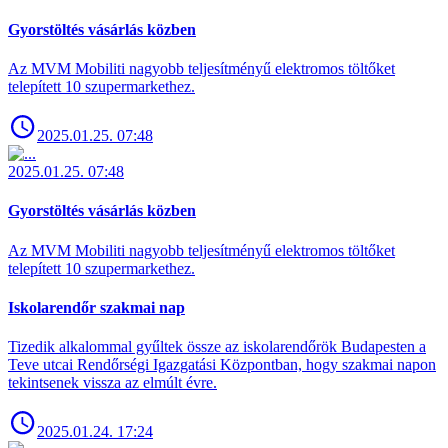
Gyorstöltés vásárlás közben
Az MVM Mobiliti nagyobb teljesítményű elektromos töltőket
telepített 10 szupermarkethez.
2025.01.25. 07:48
2025.01.25. 07:48
Gyorstöltés vásárlás közben
Az MVM Mobiliti nagyobb teljesítményű elektromos töltőket
telepített 10 szupermarkethez.
Iskolarendőr szakmai nap
Tizedik alkalommal gyűltek össze az iskolarendőrök Budapesten a
Teve utcai Rendőrségi Igazgatási Központban, hogy szakmai napon
tekintsenek vissza az elmúlt évre.
2025.01.24. 17:24