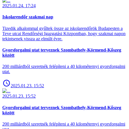
2025.01.24. 17:24
Iskolarendőr szakmai nap
Tizedik alkalommal gyűltek össze az iskolarendőrök Budapesten a
Teve utcai Rendőrségi Igazgatási Központban, hogy szakmai napon
tekintsenek vissza az elmúlt évre.
Gyorsforgalmi utat terveznek Szombathely-Körmend-Kőszeg
között
200 milliárdból szeretnék felépíteni a 40 kilométernyi gyorsforgalmi
utat.
2025.01.23. 15:52
2025.01.23. 15:52
Gyorsforgalmi utat terveznek Szombathely-Körmend-Kőszeg
között
200 milliárdból szeretnék felépíteni a 40 kilométernyi gyorsforgalmi