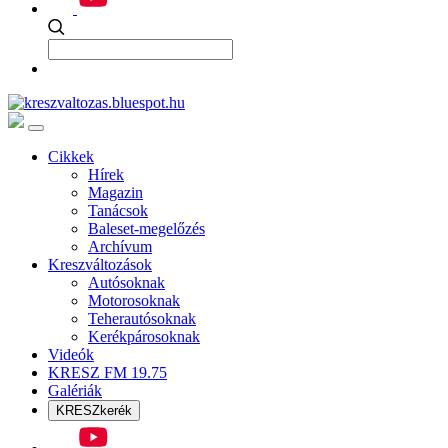
Cikkek
Hírek
Magazin
Tanácsok
Baleset-megelőzés
Archívum
Kreszváltozások
Autósoknak
Motorosoknak
Teherautósoknak
Kerékpárosoknak
Videók
KRESZ FM 19.75
Galériák
KRESZkerék