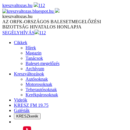
Skip
kreszvaltozas.hu
112
to
content
kreszvaltozas.hu
AZ ORFK-ORSZÁGOS BALESETMEGELŐZÉSI
BIZOTTSÁG HIVATALOS HONLAPJA
SEGÉLYHÍVÁS
112
Cikkek
Hírek
Magazin
Tanácsok
Baleset-megelőzés
Archívum
Kreszváltozások
Autósoknak
Motorosoknak
Teherautósoknak
Kerékpárosoknak
Videók
KRESZ FM 19.75
Galériák
KRESZkerék