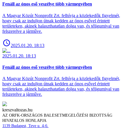
Fenáll az ónos eső veszélye több vármegyében
A Magyar Közút Nonprofit Zrt. felhívja a közlekedők figyelmét,
hogy csak az induljon útnak kedden az ónos esővel érintett
területeken, akinek halaszthatatlan dolga van, és téligumival van
felszerelve a járműve.
2025.01.20. 18:13
2025.01.20. 18:13
Fenáll az ónos eső veszélye több vármegyében
A Magyar Közút Nonprofit Zrt. felhívja a közlekedők figyelmét,
hogy csak az induljon útnak kedden az ónos esővel érintett
területeken, akinek halaszthatatlan dolga van, és téligumival van
felszerelve a járműve.
kreszvaltozas.hu
AZ ORFK-ORSZÁGOS BALESETMEGELŐZÉSI BIZOTTSÁG
HIVATALOS HONLAPJA
1139 Budapest, Teve u. 4-6.