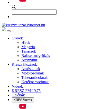
Cikkek
Hírek
Magazin
Tanácsok
Baleset-megelőzés
Archívum
Kreszváltozások
Autósoknak
Motorosoknak
Teherautósoknak
Kerékpárosoknak
Videók
KRESZ FM 19.75
Galériák
KRESZkerék