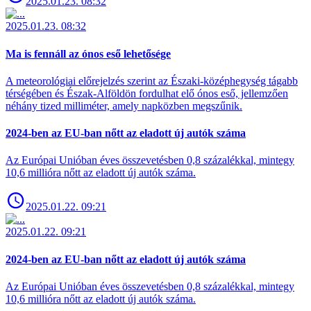
2025.01.23. 08:32
2025.01.23. 08:32
Ma is fennáll az ónos eső lehetősége
A meteorológiai előrejelzés szerint az Északi-középhegység tágabb
térségében és Észak-Alföldön fordulhat elő ónos eső, jellemzően
néhány tized milliméter, amely napközben megszűnik.
2024-ben az EU-ban nőtt az eladott új autók száma
Az Európai Unióban éves összevetésben 0,8 százalékkal, mintegy
10,6 millióra nőtt az eladott új autók száma.
2025.01.22. 09:21
2025.01.22. 09:21
2024-ben az EU-ban nőtt az eladott új autók száma
Az Európai Unióban éves összevetésben 0,8 százalékkal, mintegy
10,6 millióra nőtt az eladott új autók száma.