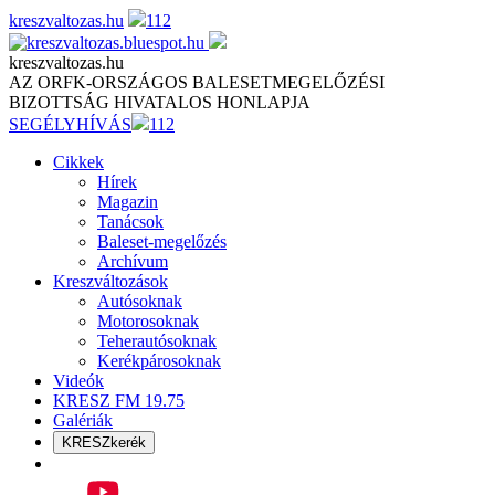
Skip
kreszvaltozas.hu
112
to
content
kreszvaltozas.hu
AZ ORFK-ORSZÁGOS BALESETMEGELŐZÉSI
BIZOTTSÁG HIVATALOS HONLAPJA
SEGÉLYHÍVÁS
112
Cikkek
Hírek
Magazin
Tanácsok
Baleset-megelőzés
Archívum
Kreszváltozások
Autósoknak
Motorosoknak
Teherautósoknak
Kerékpárosoknak
Videók
KRESZ FM 19.75
Galériák
KRESZkerék