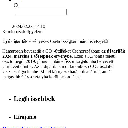
2024.02.28, 14:10
Kamionosok figyelem
Új útdíjtarifák érvényesek Csehországban március elsejétől.
Hamarosan bevezetik a CO₂-útdíjakat Csehországban:
az új tarifák
2024. március 1-től lépnek érvénybe.
Ezek a 3,5 tonna feletti
össztömegű, 2019. július 1. után először forgalomba helyezett
járműveit érintik. Az útdíjtarifában öt különböző CO₂-osztályt
vesznek figyelembe. Minél környezetbarátabb a jármű, annál
magasabb CO₂-osztályba kerül besorolásba.
Legfrissebbek
Hírajánló