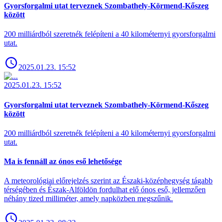
Gyorsforgalmi utat terveznek Szombathely-Körmend-Kőszeg
között
200 milliárdból szeretnék felépíteni a 40 kilométernyi gyorsforgalmi
utat.
2025.01.23. 15:52
2025.01.23. 15:52
Gyorsforgalmi utat terveznek Szombathely-Körmend-Kőszeg
között
200 milliárdból szeretnék felépíteni a 40 kilométernyi gyorsforgalmi
utat.
Ma is fennáll az ónos eső lehetősége
A meteorológiai előrejelzés szerint az Északi-középhegység tágabb
térségében és Észak-Alföldön fordulhat elő ónos eső, jellemzően
néhány tized milliméter, amely napközben megszűnik.