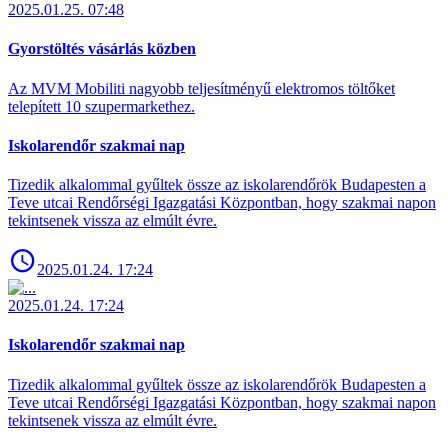
2025.01.25. 07:48
Gyorstöltés vásárlás közben
Az MVM Mobiliti nagyobb teljesítményű elektromos töltőket
telepített 10 szupermarkethez.
Iskolarendőr szakmai nap
Tizedik alkalommal gyűltek össze az iskolarendőrök Budapesten a
Teve utcai Rendőrségi Igazgatási Központban, hogy szakmai napon
tekintsenek vissza az elmúlt évre.
2025.01.24. 17:24
2025.01.24. 17:24
Iskolarendőr szakmai nap
Tizedik alkalommal gyűltek össze az iskolarendőrök Budapesten a
Teve utcai Rendőrségi Igazgatási Központban, hogy szakmai napon
tekintsenek vissza az elmúlt évre.