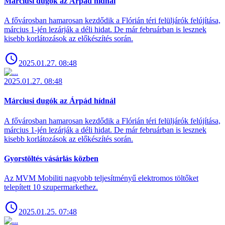
Márciusi dugók az Árpád hídnál
A fővárosban hamarosan kezdődik a Flórián téri felüljárók felújítása,
március 1-jén lezárják a déli hidat. De már februárban is lesznek
kisebb korlátozások az előkészítés során.
2025.01.27. 08:48
2025.01.27. 08:48
Márciusi dugók az Árpád hídnál
A fővárosban hamarosan kezdődik a Flórián téri felüljárók felújítása,
március 1-jén lezárják a déli hidat. De már februárban is lesznek
kisebb korlátozások az előkészítés során.
Gyorstöltés vásárlás közben
Az MVM Mobiliti nagyobb teljesítményű elektromos töltőket
telepített 10 szupermarkethez.
2025.01.25. 07:48