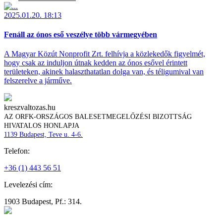
2025.01.20. 18:13
Fenáll az ónos eső veszélye több vármegyében
A Magyar Közút Nonprofit Zrt. felhívja a közlekedők figyelmét,
hogy csak az induljon útnak kedden az ónos esővel érintett
területeken, akinek halaszthatatlan dolga van, és téligumival van
felszerelve a járműve.
kreszvaltozas.hu
AZ ORFK-ORSZÁGOS BALESETMEGELŐZÉSI BIZOTTSÁG
HIVATALOS HONLAPJA
1139 Budapest, Teve u. 4-6.
Telefon:
+36 (1) 443 56 51
Levelezési cím:
1903 Budapest, Pf.: 314.