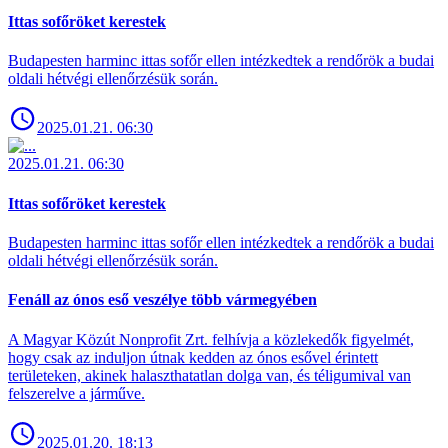
Ittas sofőröket kerestek
Budapesten harminc ittas sofőr ellen intézkedtek a rendőrök a budai
oldali hétvégi ellenőrzésük során.
2025.01.21. 06:30
2025.01.21. 06:30
Ittas sofőröket kerestek
Budapesten harminc ittas sofőr ellen intézkedtek a rendőrök a budai
oldali hétvégi ellenőrzésük során.
Fenáll az ónos eső veszélye több vármegyében
A Magyar Közút Nonprofit Zrt. felhívja a közlekedők figyelmét,
hogy csak az induljon útnak kedden az ónos esővel érintett
területeken, akinek halaszthatatlan dolga van, és téligumival van
felszerelve a járműve.
2025.01.20. 18:13