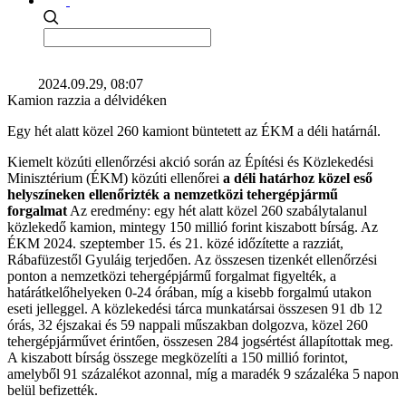
2024.09.29, 08:07
Kamion razzia a délvidéken
Egy hét alatt közel 260 kamiont büntetett az ÉKM a déli határnál.
Kiemelt közúti ellenőrzési akció során az Építési és Közlekedési
Minisztérium (ÉKM) közúti ellenőrei
a déli határhoz közel eső
helyszíneken ellenőrizték a nemzetközi tehergépjármű
forgalmat
Az eredmény: egy hét alatt közel 260 szabálytalanul
közlekedő kamion, mintegy 150 millió forint kiszabott bírság. Az
ÉKM 2024. szeptember 15. és 21. közé időzítette a razziát,
Rábafüzestől Gyuláig terjedően. Az összesen tizenkét ellenőrzési
ponton a nemzetközi tehergépjármű forgalmat figyelték, a
határátkelőhelyeken 0-24 órában, míg a kisebb forgalmú utakon
eseti jelleggel. A közlekedési tárca munkatársai összesen 91 db 12
órás, 32 éjszakai és 59 nappali műszakban dolgozva, közel 260
tehergépjárművet érintően, összesen 284 jogsértést állapítottak meg.
A kiszabott bírság összege megközelíti a 150 millió forintot,
amelyből 91 százalékot azonnal, míg a maradék 9 százaléka 5 napon
belül befizették.