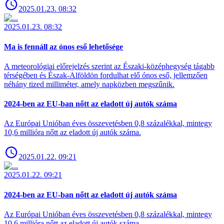
2025.01.23. 08:32
2025.01.23. 08:32
Ma is fennáll az ónos eső lehetősége
A meteorológiai előrejelzés szerint az Északi-középhegység tágabb
térségében és Észak-Alföldön fordulhat elő ónos eső, jellemzően
néhány tized milliméter, amely napközben megszűnik.
2024-ben az EU-ban nőtt az eladott új autók száma
Az Európai Unióban éves összevetésben 0,8 százalékkal, mintegy
10,6 millióra nőtt az eladott új autók száma.
2025.01.22. 09:21
2025.01.22. 09:21
2024-ben az EU-ban nőtt az eladott új autók száma
Az Európai Unióban éves összevetésben 0,8 százalékkal, mintegy
10,6 millióra nőtt az eladott új autók száma.