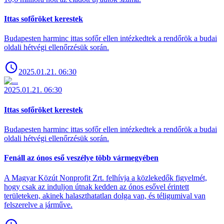
Ittas sofőröket kerestek
Budapesten harminc ittas sofőr ellen intézkedtek a rendőrök a budai
oldali hétvégi ellenőrzésük során.
2025.01.21. 06:30
2025.01.21. 06:30
Ittas sofőröket kerestek
Budapesten harminc ittas sofőr ellen intézkedtek a rendőrök a budai
oldali hétvégi ellenőrzésük során.
Fenáll az ónos eső veszélye több vármegyében
A Magyar Közút Nonprofit Zrt. felhívja a közlekedők figyelmét,
hogy csak az induljon útnak kedden az ónos esővel érintett
területeken, akinek halaszthatatlan dolga van, és téligumival van
felszerelve a járműve.