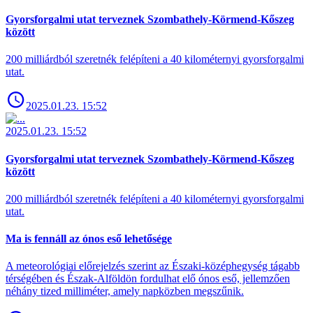
Gyorsforgalmi utat terveznek Szombathely-Körmend-Kőszeg
között
200 milliárdból szeretnék felépíteni a 40 kilométernyi gyorsforgalmi
utat.
2025.01.23. 15:52
2025.01.23. 15:52
Gyorsforgalmi utat terveznek Szombathely-Körmend-Kőszeg
között
200 milliárdból szeretnék felépíteni a 40 kilométernyi gyorsforgalmi
utat.
Ma is fennáll az ónos eső lehetősége
A meteorológiai előrejelzés szerint az Északi-középhegység tágabb
térségében és Észak-Alföldön fordulhat elő ónos eső, jellemzően
néhány tized milliméter, amely napközben megszűnik.