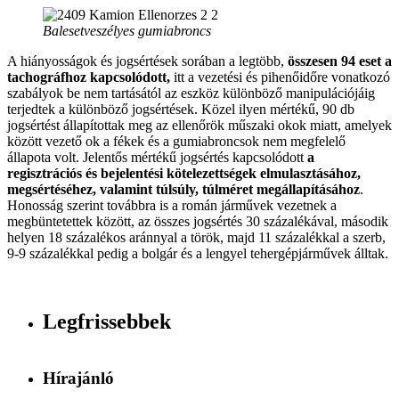
Balesetveszélyes gumiabroncs
A hiányosságok és jogsértések sorában a legtöbb,
összesen 94 eset a
tachográfhoz kapcsolódott,
itt a vezetési és pihenőidőre vonatkozó
szabályok be nem tartásától az eszköz különböző manipulációjáig
terjedtek a különböző jogsértések. Közel ilyen mértékű, 90 db
jogsértést állapítottak meg az ellenőrök műszaki okok miatt, amelyek
között vezető ok a fékek és a gumiabroncsok nem megfelelő
állapota volt. Jelentős mértékű jogsértés kapcsolódott
a
regisztrációs és bejelentési kötelezettségek elmulasztásához,
megsértéséhez, valamint túlsúly, túlméret megállapításához
.
Honosság szerint továbbra is a román járművek vezetnek a
megbüntetettek között, az összes jogsértés 30 százalékával, második
helyen 18 százalékos aránnyal a török, majd 11 százalékkal a szerb,
9-9 százalékkal pedig a bolgár és a lengyel tehergépjárművek álltak.
Legfrissebbek
Hírajánló