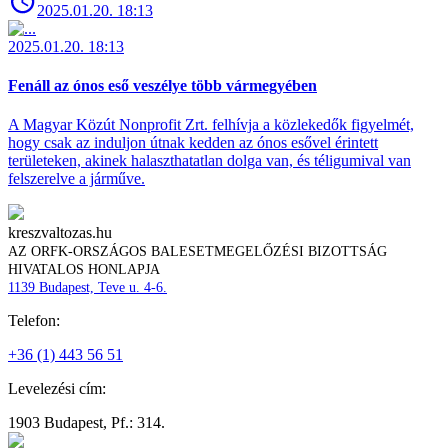
2025.01.20. 18:13
2025.01.20. 18:13
Fenáll az ónos eső veszélye több vármegyében
A Magyar Közút Nonprofit Zrt. felhívja a közlekedők figyelmét,
hogy csak az induljon útnak kedden az ónos esővel érintett
területeken, akinek halaszthatatlan dolga van, és téligumival van
felszerelve a járműve.
kreszvaltozas.hu
AZ ORFK-ORSZÁGOS BALESETMEGELŐZÉSI BIZOTTSÁG
HIVATALOS HONLAPJA
1139 Budapest, Teve u. 4-6.
Telefon:
+36 (1) 443 56 51
Levelezési cím:
1903 Budapest, Pf.: 314.