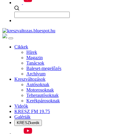
Cikkek
Hírek
Magazin
Tanácsok
Baleset-megelőzés
Archívum
Kreszváltozások
Autósoknak
Motorosoknak
Teherautósoknak
Kerékpárosoknak
Videók
KRESZ FM 19.75
Galériák
KRESZkerék