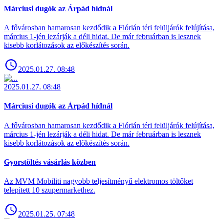
Márciusi dugók az Árpád hídnál
A fővárosban hamarosan kezdődik a Flórián téri felüljárók felújítása,
március 1-jén lezárják a déli hidat. De már februárban is lesznek
kisebb korlátozások az előkészítés során.
2025.01.27. 08:48
2025.01.27. 08:48
Márciusi dugók az Árpád hídnál
A fővárosban hamarosan kezdődik a Flórián téri felüljárók felújítása,
március 1-jén lezárják a déli hidat. De már februárban is lesznek
kisebb korlátozások az előkészítés során.
Gyorstöltés vásárlás közben
Az MVM Mobiliti nagyobb teljesítményű elektromos töltőket
telepített 10 szupermarkethez.
2025.01.25. 07:48