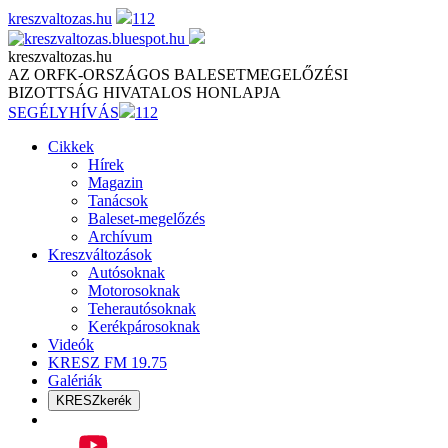
Skip
kreszvaltozas.hu
112
to
content
kreszvaltozas.hu
AZ ORFK-ORSZÁGOS BALESETMEGELŐZÉSI
BIZOTTSÁG HIVATALOS HONLAPJA
SEGÉLYHÍVÁS
112
Cikkek
Hírek
Magazin
Tanácsok
Baleset-megelőzés
Archívum
Kreszváltozások
Autósoknak
Motorosoknak
Teherautósoknak
Kerékpárosoknak
Videók
KRESZ FM 19.75
Galériák
KRESZkerék