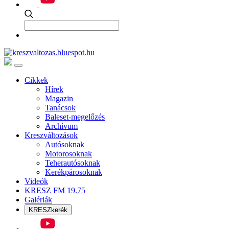
Cikkek
Hírek
Magazin
Tanácsok
Baleset-megelőzés
Archívum
Kreszváltozások
Autósoknak
Motorosoknak
Teherautósoknak
Kerékpárosoknak
Videók
KRESZ FM 19.75
Galériák
KRESZkerék