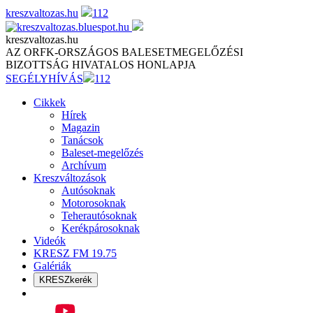
Skip
kreszvaltozas.hu
112
to
content
kreszvaltozas.hu
AZ ORFK-ORSZÁGOS BALESETMEGELŐZÉSI
BIZOTTSÁG HIVATALOS HONLAPJA
SEGÉLYHÍVÁS
112
Cikkek
Hírek
Magazin
Tanácsok
Baleset-megelőzés
Archívum
Kreszváltozások
Autósoknak
Motorosoknak
Teherautósoknak
Kerékpárosoknak
Videók
KRESZ FM 19.75
Galériák
KRESZkerék