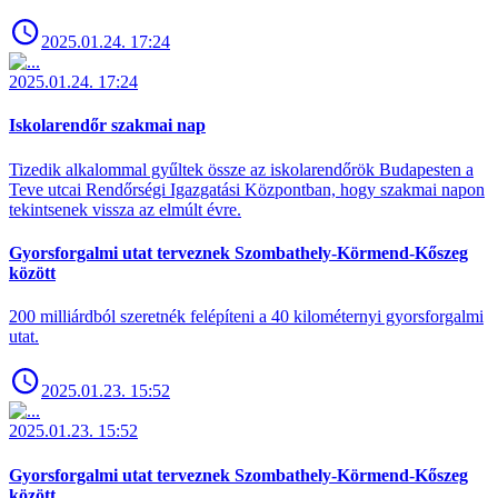
2025.01.24. 17:24
2025.01.24. 17:24
Iskolarendőr szakmai nap
Tizedik alkalommal gyűltek össze az iskolarendőrök Budapesten a
Teve utcai Rendőrségi Igazgatási Központban, hogy szakmai napon
tekintsenek vissza az elmúlt évre.
Gyorsforgalmi utat terveznek Szombathely-Körmend-Kőszeg
között
200 milliárdból szeretnék felépíteni a 40 kilométernyi gyorsforgalmi
utat.
2025.01.23. 15:52
2025.01.23. 15:52
Gyorsforgalmi utat terveznek Szombathely-Körmend-Kőszeg
között