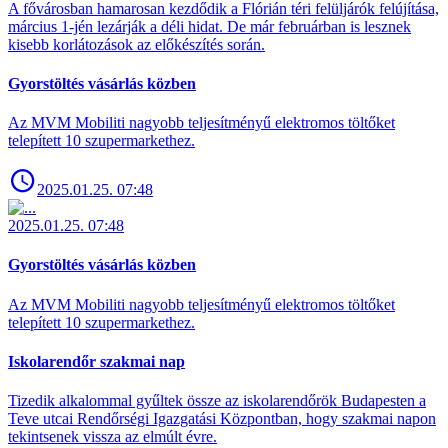
A fővárosban hamarosan kezdődik a Flórián téri felüljárók felújítása,
március 1-jén lezárják a déli hidat. De már februárban is lesznek
kisebb korlátozások az előkészítés során.
Gyorstöltés vásárlás közben
Az MVM Mobiliti nagyobb teljesítményű elektromos töltőket
telepített 10 szupermarkethez.
2025.01.25. 07:48
2025.01.25. 07:48
Gyorstöltés vásárlás közben
Az MVM Mobiliti nagyobb teljesítményű elektromos töltőket
telepített 10 szupermarkethez.
Iskolarendőr szakmai nap
Tizedik alkalommal gyűltek össze az iskolarendőrök Budapesten a
Teve utcai Rendőrségi Igazgatási Központban, hogy szakmai napon
tekintsenek vissza az elmúlt évre.