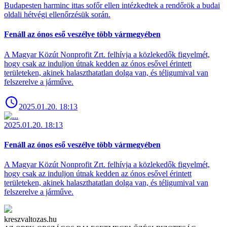
Budapesten harminc ittas sofőr ellen intézkedtek a rendőrök a budai
oldali hétvégi ellenőrzésük során.
Fenáll az ónos eső veszélye több vármegyében
A Magyar Közút Nonprofit Zrt. felhívja a közlekedők figyelmét,
hogy csak az induljon útnak kedden az ónos esővel érintett
területeken, akinek halaszthatatlan dolga van, és téligumival van
felszerelve a járműve.
2025.01.20. 18:13
2025.01.20. 18:13
Fenáll az ónos eső veszélye több vármegyében
A Magyar Közút Nonprofit Zrt. felhívja a közlekedők figyelmét,
hogy csak az induljon útnak kedden az ónos esővel érintett
területeken, akinek halaszthatatlan dolga van, és téligumival van
felszerelve a járműve.
kreszvaltozas.hu