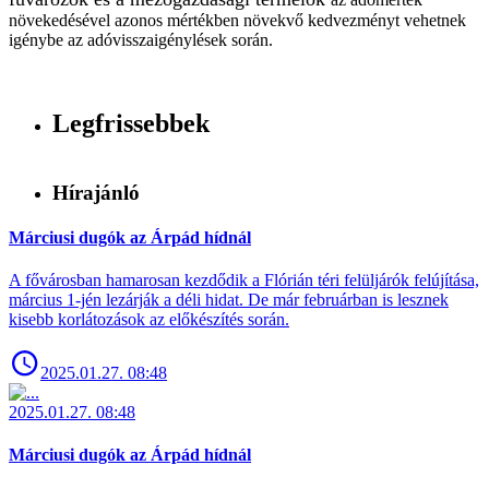
növekedésével azonos mértékben növekvő kedvezményt vehetnek
igénybe az adóvisszaigénylések során.
Legfrissebbek
Hírajánló
Márciusi dugók az Árpád hídnál
A fővárosban hamarosan kezdődik a Flórián téri felüljárók felújítása,
március 1-jén lezárják a déli hidat. De már februárban is lesznek
kisebb korlátozások az előkészítés során.
2025.01.27. 08:48
2025.01.27. 08:48
Márciusi dugók az Árpád hídnál