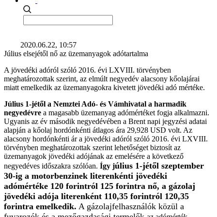
2020.06.22, 10:57
Július elsejétől nő az üzemanyagok adótartalma
A jövedéki adóról szóló 2016. évi LXVIII. törvényben
meghatározottak szerint, az elmúlt negyedév alacsony kőolajárai
miatt emelkedik az üzemanyagokra kivetett jövedéki adó mértéke.
Július 1-jétől a Nemztei Adó- és Vámhivatal a harmadik
negyedévre
a magasabb üzemanyag adómértéket fogja alkalmazni.
Ugyanis az év második negyedévében a Brent napi jegyzési adatai
alapján a kőolaj hordónkénti átlagos ára 29,928 USD volt. Az
alacsony hordónkénti ár a jövedéki adóról szóló 2016. évi LXVIII.
törvényben meghatározottak szerint lehetőséget biztosít az
üzemanyagok jövedéki adójának az emelésére a következő
úlius 1-jétől szeptember
negyedéves időszakra szólóan.
Így j
30-ig a motorbenzinek literenkénti jövedéki
adómértéke 120 forintról 125 forintra nő, a gázolaj
jövedéki adója literenként 110,35 forintról 120,35
forintra emelkedik.
A gázolajfelhasználók közül a
fuvarozók és a mezőgazdasági termelők
az adómérték