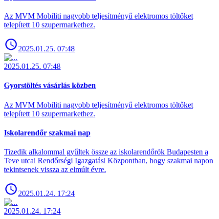
Az MVM Mobiliti nagyobb teljesítményű elektromos töltőket
telepített 10 szupermarkethez.
2025.01.25. 07:48
2025.01.25. 07:48
Gyorstöltés vásárlás közben
Az MVM Mobiliti nagyobb teljesítményű elektromos töltőket
telepített 10 szupermarkethez.
Iskolarendőr szakmai nap
Tizedik alkalommal gyűltek össze az iskolarendőrök Budapesten a
Teve utcai Rendőrségi Igazgatási Központban, hogy szakmai napon
tekintsenek vissza az elmúlt évre.
2025.01.24. 17:24
2025.01.24. 17:24