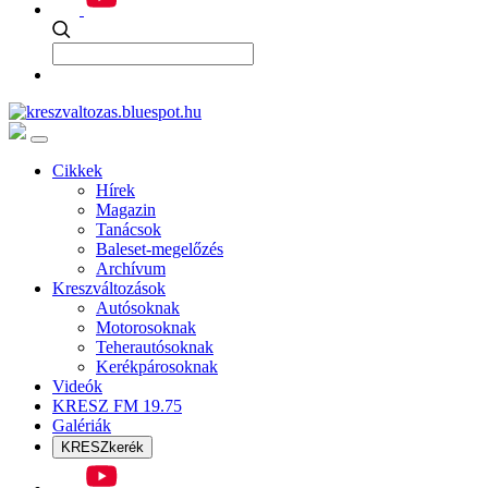
Cikkek
Hírek
Magazin
Tanácsok
Baleset-megelőzés
Archívum
Kreszváltozások
Autósoknak
Motorosoknak
Teherautósoknak
Kerékpárosoknak
Videók
KRESZ FM 19.75
Galériák
KRESZkerék