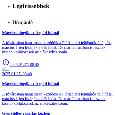
Legfrissebbek
Hírajánló
Márciusi dugók az Árpád hídnál
A fővárosban hamarosan kezdődik a Flórián téri felüljárók felújítása,
március 1-jén lezárják a déli hidat. De már februárban is lesznek
kisebb korlátozások az előkészítés során.
2025.01.27. 08:48
2025.01.27. 08:48
Márciusi dugók az Árpád hídnál
A fővárosban hamarosan kezdődik a Flórián téri felüljárók felújítása,
március 1-jén lezárják a déli hidat. De már februárban is lesznek
kisebb korlátozások az előkészítés során.
Gyorstöltés vásárlás közben