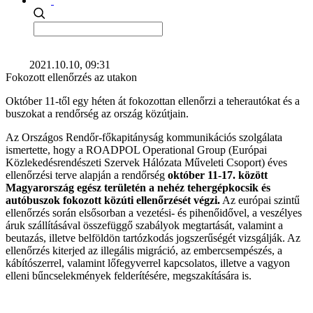
2021.10.10, 09:31
Fokozott ellenőrzés az utakon
Október 11-től egy héten át fokozottan ellenőrzi a teherautókat és a
buszokat a rendőrség az ország közútjain.
Az Országos Rendőr-főkapitányság kommunikációs szolgálata
ismertette, hogy a ROADPOL Operational Group (Európai
Közlekedésrendészeti Szervek Hálózata Műveleti Csoport) éves
ellenőrzési terve alapján a rendőrség
október 11-17. között
Magyarország egész területén a nehéz tehergépkocsik és
autóbuszok fokozott közúti ellenőrzését végzi.
Az európai szintű
ellenőrzés során elsősorban a vezetési- és pihenőidővel, a veszélyes
áruk szállításával összefüggő szabályok megtartását, valamint a
beutazás, illetve belföldön tartózkodás jogszerűségét vizsgálják. Az
ellenőrzés kiterjed az illegális migráció, az embercsempészés, a
kábítószerrel, valamint lőfegyverrel kapcsolatos, illetve a vagyon
elleni bűncselekmények felderítésére, megszakítására is.