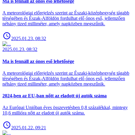
Ma is fennáll az ónos eső lehetősége
A meteorológiai előrejelzés szerint az Északi-középhegység tágabb
térségében és Észak-Alföldön fordulhat elő ónos eső, jellemzően
néhány tized milliméter, amely napközben megszűnik.
2025.01.23. 08:32
2025.01.23. 08:32
Ma is fennáll az ónos eső lehetősége
A meteorológiai előrejelzés szerint az Északi-középhegység tágabb
térségében és Észak-Alföldön fordulhat elő ónos eső, jellemzően
néhány tized milliméter, amely napközben megszűnik.
2024-ben az EU-ban nőtt az eladott új autók száma
Az Európai Unióban éves összevetésben 0,8 százalékkal, mintegy
10,6 millióra nőtt az eladott új autók száma.
2025.01.22. 09:21