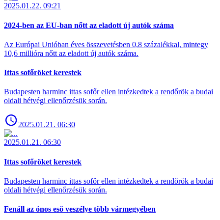
2025.01.22. 09:21
2024-ben az EU-ban nőtt az eladott új autók száma
Az Európai Unióban éves összevetésben 0,8 százalékkal, mintegy
10,6 millióra nőtt az eladott új autók száma.
Ittas sofőröket kerestek
Budapesten harminc ittas sofőr ellen intézkedtek a rendőrök a budai
oldali hétvégi ellenőrzésük során.
2025.01.21. 06:30
2025.01.21. 06:30
Ittas sofőröket kerestek
Budapesten harminc ittas sofőr ellen intézkedtek a rendőrök a budai
oldali hétvégi ellenőrzésük során.
Fenáll az ónos eső veszélye több vármegyében