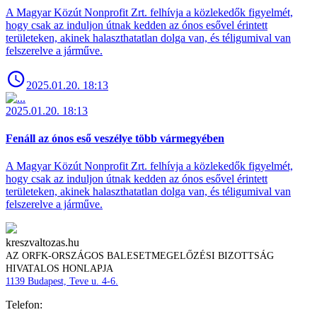
A Magyar Közút Nonprofit Zrt. felhívja a közlekedők figyelmét,
hogy csak az induljon útnak kedden az ónos esővel érintett
területeken, akinek halaszthatatlan dolga van, és téligumival van
felszerelve a járműve.
2025.01.20. 18:13
2025.01.20. 18:13
Fenáll az ónos eső veszélye több vármegyében
A Magyar Közút Nonprofit Zrt. felhívja a közlekedők figyelmét,
hogy csak az induljon útnak kedden az ónos esővel érintett
területeken, akinek halaszthatatlan dolga van, és téligumival van
felszerelve a járműve.
kreszvaltozas.hu
AZ ORFK-ORSZÁGOS BALESETMEGELŐZÉSI BIZOTTSÁG
HIVATALOS HONLAPJA
1139 Budapest, Teve u. 4-6.
Telefon: