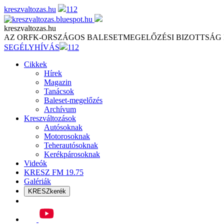
Skip
kreszvaltozas.hu
112
to
content
kreszvaltozas.hu
AZ ORFK-ORSZÁGOS BALESETMEGELŐZÉSI BIZOTTSÁG
SEGÉLYHÍVÁS
112
Cikkek
Hírek
Magazin
Tanácsok
Baleset-megelőzés
Archívum
Kreszváltozások
Autósoknak
Motorosoknak
Teherautósoknak
Kerékpárosoknak
Videók
KRESZ FM 19.75
Galériák
KRESZkerék