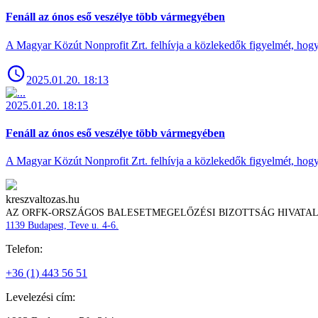
Fenáll az ónos eső veszélye több vármegyében
A Magyar Közút Nonprofit Zrt. felhívja a közlekedők figyelmét, hogy c
2025.01.20. 18:13
2025.01.20. 18:13
Fenáll az ónos eső veszélye több vármegyében
A Magyar Közút Nonprofit Zrt. felhívja a közlekedők figyelmét, hogy c
kreszvaltozas.hu
AZ ORFK-ORSZÁGOS BALESETMEGELŐZÉSI BIZOTTSÁG HIVATA
1139 Budapest, Teve u. 4-6.
Telefon:
+36 (1) 443 56 51
Levelezési cím: