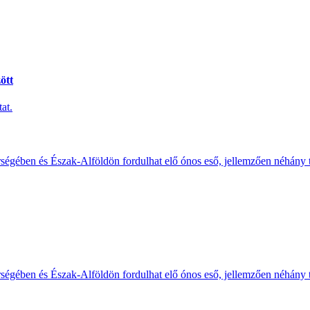
ött
at.
érségében és Észak-Alföldön fordulhat elő ónos eső, jellemzően néhány
érségében és Észak-Alföldön fordulhat elő ónos eső, jellemzően néhány