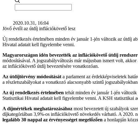
2020.10.31, 16:04
Jövő évtől az útdíj inflációkövető lesz
Új rendelkezés értelmében minden év január 1-jén változik az útdíj ab
Hivatal adatait kell figyelembe venni.
Magyarországon idén bevezették az inflációkövető útdíj rendszer
módosításával. A jogszabályváltozás már májusban ismert volt, akkor 
az inflációkövető útdíj bevezetésére vonatkozóan.
Az útdíjtörvény módosítását
a parlament az érdekképviseletek határoz
a részletszabályokat a vonatkozó alacsonyabb szintű jogszabályokban 
Az új rendelkezés értelmében
tehát minden év január 1-jén változik
Statisztikai Hivatal adatait kell figyelembe venni. A KSH statisztika
A díjmértékek meghatározásához
most bevezetett új szabályok szeri
díjkategóriában 3,9%-os inflációkövető növekedés várható. A 2020. no
legalább 30 nappal az érvényességet megelőzően
a honlapján közzé 