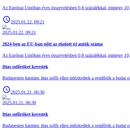
Az Európai Unióban éves összevetésben 0,8 százalékkal, mintegy 10,6 
2025.01.22. 09:21
2025.01.22. 09:21
2024-ben az EU-ban nőtt az eladott új autók száma
Az Európai Unióban éves összevetésben 0,8 százalékkal, mintegy 10,6 
Ittas sofőröket kerestek
Budapesten harminc ittas sofőr ellen intézkedtek a rendőrök a budai ol
2025.01.21. 06:30
2025.01.21. 06:30
Ittas sofőröket kerestek
Budapesten harminc ittas sofőr ellen intézkedtek a rendőrök a budai ol