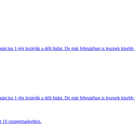
március 1-jén lezárják a déli hidat. De már februárban is lesznek kisebb 
március 1-jén lezárják a déli hidat. De már februárban is lesznek kisebb 
tt 10 szupermarkethez.