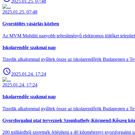
2025.01.25. 07:48
2025.01.25. 07:48
Gyorstöltés vásárlás közben
Az MVM Mobiliti nagyobb teljesítményű elektromos töltőket telepíte
Iskolarendőr szakmai nap
Tizedik alkalommal gyűltek össze az iskolarendőrök Budapesten a Tev
2025.01.24. 17:24
2025.01.24. 17:24
Iskolarendőr szakmai nap
Tizedik alkalommal gyűltek össze az iskolarendőrök Budapesten a Tev
Gyorsforgalmi utat terveznek Szombathely-Körmend-Kőszeg köz
200 milliárdból szeretnék felépíteni a 40 kilométernyi gyorsforgalmi ut