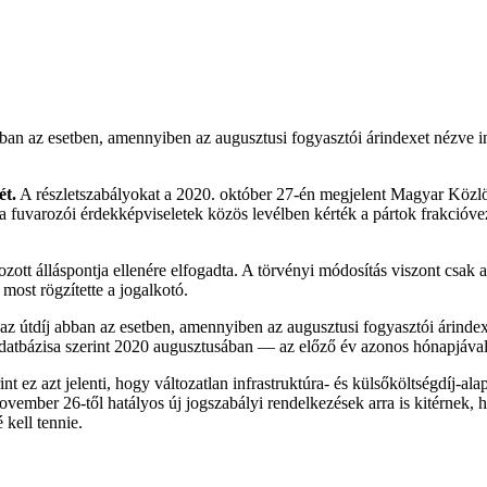
ban az esetben, amennyiben az augusztusi fogyasztói árindexet nézve in
ét.
A részletszabályokat a 2020. október 27-én megjelent Magyar Közlö
a fuvarozói érdekképviseletek közös levélben kérték a pártok frakcióvez
ott álláspontja ellenére elfogadta. A törvényi módosítás viszont csak a 
most rögzítette a jogalkotó.
 az útdíj abban az esetben, amennyiben az augusztusi fogyasztói árindex
i adatbázisa szerint 2020 augusztusában — az előző év azonos hónapjáva
nt ez azt jelenti, hogy változatlan infrastruktúra- és külsőköltségdíj-a
vember 26-től hatályos új jogszabályi rendelkezések arra is kitérnek,
kell tennie.