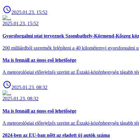
2025.01.23. 15:52
2025.01.23. 15:52
Gyorsforgalmi utat terveznek Szombathely-Körmend-Kőszeg köz
200 milliárdból szeretnék felépíteni a 40 kilométernyi gyorsforgalmi ut
Ma is fennáll az ónos eső lehetősége
A meteorológiai előrejelzés szerint az Északi-középhegység tágabb t
2025.01.23. 08:32
2025.01.23. 08:32
Ma is fennáll az ónos eső lehetősége
A meteorológiai előrejelzés szerint az Északi-középhegység tágabb t
2024-ben az EU-ban nőtt az eladott új autók száma