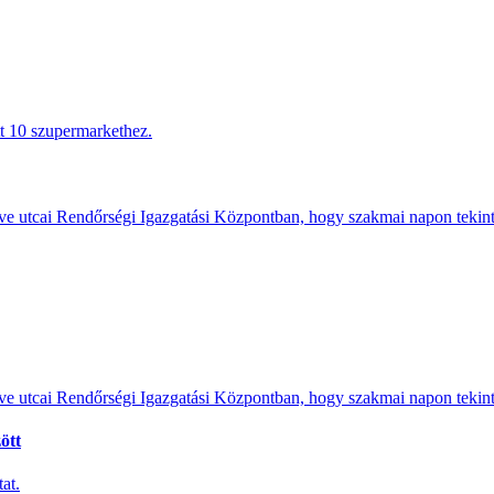
tt 10 szupermarkethez.
e utcai Rendőrségi Igazgatási Központban, hogy szakmai napon tekints
e utcai Rendőrségi Igazgatási Központban, hogy szakmai napon tekints
ött
at.