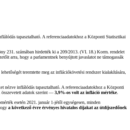
flálódás tapasztalható. A referenciaadatokhoz a Központi Statisztikai
ny 231. számában hirdették ki a 209/2013. (VI. 18.) Korm. rendelet
etőit arra, hogy a parlamentnek benyújtott javaslatot ne támogassák
lehetőségét teremtette meg az inflációkövetési rendszer kialakítására,
et nézve inflálódás tapasztalható. A referenciaadatokhoz a Központi
l összevetett adatok szerint —
3,9%-os volt az infláció mértéke
.
lapmérték esetén 2021. január 1-jétől egységesen, minden
 hogy
a következő évre érvényes hivatalos díjakat az útdíjszedőnek