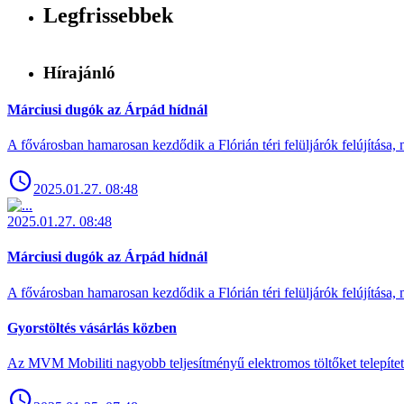
Legfrissebbek
Hírajánló
Márciusi dugók az Árpád hídnál
A fővárosban hamarosan kezdődik a Flórián téri felüljárók felújítása, 
2025.01.27. 08:48
2025.01.27. 08:48
Márciusi dugók az Árpád hídnál
A fővárosban hamarosan kezdődik a Flórián téri felüljárók felújítása, 
Gyorstöltés vásárlás közben
Az MVM Mobiliti nagyobb teljesítményű elektromos töltőket telepíte