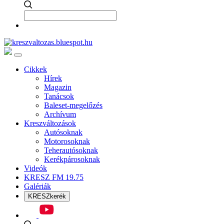
Cikkek
Hírek
Magazin
Tanácsok
Baleset-megelőzés
Archívum
Kreszváltozások
Autósoknak
Motorosoknak
Teherautósoknak
Kerékpárosoknak
Videók
KRESZ FM 19.75
Galériák
KRESZkerék