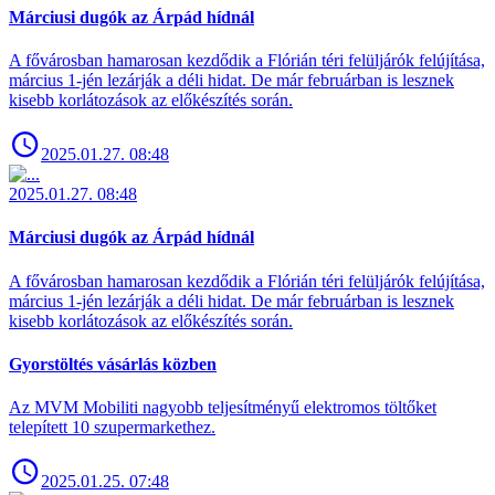
Márciusi dugók az Árpád hídnál
A fővárosban hamarosan kezdődik a Flórián téri felüljárók felújítása,
március 1-jén lezárják a déli hidat. De már februárban is lesznek
kisebb korlátozások az előkészítés során.
2025.01.27. 08:48
2025.01.27. 08:48
Márciusi dugók az Árpád hídnál
A fővárosban hamarosan kezdődik a Flórián téri felüljárók felújítása,
március 1-jén lezárják a déli hidat. De már februárban is lesznek
kisebb korlátozások az előkészítés során.
Gyorstöltés vásárlás közben
Az MVM Mobiliti nagyobb teljesítményű elektromos töltőket
telepített 10 szupermarkethez.
2025.01.25. 07:48