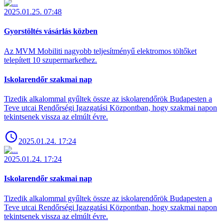
2025.01.25. 07:48
Gyorstöltés vásárlás közben
Az MVM Mobiliti nagyobb teljesítményű elektromos töltőket
telepített 10 szupermarkethez.
Iskolarendőr szakmai nap
Tizedik alkalommal gyűltek össze az iskolarendőrök Budapesten a
Teve utcai Rendőrségi Igazgatási Központban, hogy szakmai napon
tekintsenek vissza az elmúlt évre.
2025.01.24. 17:24
2025.01.24. 17:24
Iskolarendőr szakmai nap
Tizedik alkalommal gyűltek össze az iskolarendőrök Budapesten a
Teve utcai Rendőrségi Igazgatási Központban, hogy szakmai napon
tekintsenek vissza az elmúlt évre.