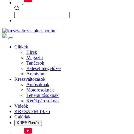
Cikkek
Hírek
Magazin
Tanácsok
Baleset-megelőzés
Archívum
Kreszváltozások
Autósoknak
Motorosoknak
Teherautósoknak
Kerékpárosoknak
Videók
KRESZ FM 19.75
Galériák
KRESZkerék