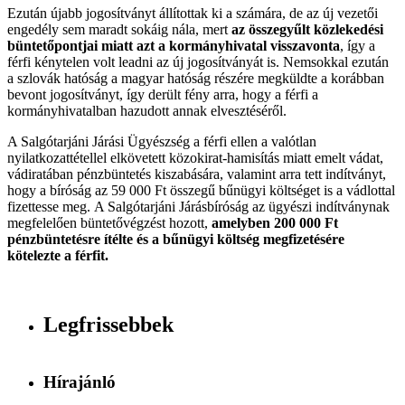
Ezután újabb jogosítványt állítottak ki a számára, de az új vezetői
engedély sem maradt sokáig nála, mert
az összegyűlt közlekedési
büntetőpontjai miatt azt a kormányhivatal visszavonta
, így a
férfi kénytelen volt leadni az új jogosítványát is. Nemsokkal ezután
a szlovák hatóság a magyar hatóság részére megküldte a korábban
bevont jogosítványt, így derült fény arra, hogy a férfi a
kormányhivatalban hazudott annak elvesztéséről.
A Salgótarjáni Járási Ügyészség a férfi ellen a valótlan
nyilatkozattétellel elkövetett közokirat-hamisítás miatt emelt vádat,
vádiratában pénzbüntetés kiszabására, valamint arra tett indítványt,
hogy a bíróság az 59 000 Ft összegű bűnügyi költséget is a vádlottal
fizettesse meg. A Salgótarjáni Járásbíróság az ügyészi indítványnak
megfelelően büntetővégzést hozott,
amelyben 200 000 Ft
pénzbüntetésre ítélte és a bűnügyi költség megfizetésére
kötelezte a férfit.
Legfrissebbek
Hírajánló