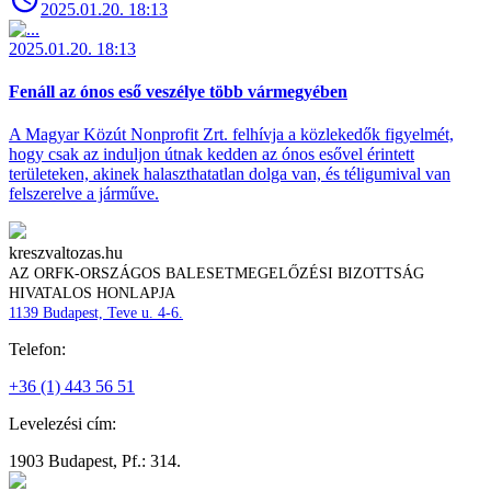
2025.01.20. 18:13
2025.01.20. 18:13
Fenáll az ónos eső veszélye több vármegyében
A Magyar Közút Nonprofit Zrt. felhívja a közlekedők figyelmét,
hogy csak az induljon útnak kedden az ónos esővel érintett
területeken, akinek halaszthatatlan dolga van, és téligumival van
felszerelve a járműve.
kreszvaltozas.hu
AZ ORFK-ORSZÁGOS BALESETMEGELŐZÉSI BIZOTTSÁG
HIVATALOS HONLAPJA
1139 Budapest, Teve u. 4-6.
Telefon:
+36 (1) 443 56 51
Levelezési cím:
1903 Budapest, Pf.: 314.