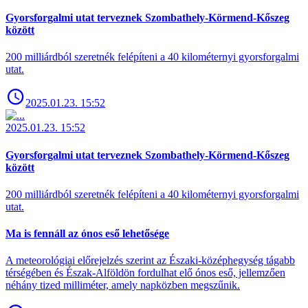
Gyorsforgalmi utat terveznek Szombathely-Körmend-Kőszeg
között
200 milliárdból szeretnék felépíteni a 40 kilométernyi gyorsforgalmi
utat.
2025.01.23. 15:52
2025.01.23. 15:52
Gyorsforgalmi utat terveznek Szombathely-Körmend-Kőszeg
között
200 milliárdból szeretnék felépíteni a 40 kilométernyi gyorsforgalmi
utat.
Ma is fennáll az ónos eső lehetősége
A meteorológiai előrejelzés szerint az Északi-középhegység tágabb
térségében és Észak-Alföldön fordulhat elő ónos eső, jellemzően
néhány tized milliméter, amely napközben megszűnik.