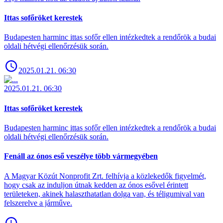
Ittas sofőröket kerestek
Budapesten harminc ittas sofőr ellen intézkedtek a rendőrök a budai
oldali hétvégi ellenőrzésük során.
2025.01.21. 06:30
2025.01.21. 06:30
Ittas sofőröket kerestek
Budapesten harminc ittas sofőr ellen intézkedtek a rendőrök a budai
oldali hétvégi ellenőrzésük során.
Fenáll az ónos eső veszélye több vármegyében
A Magyar Közút Nonprofit Zrt. felhívja a közlekedők figyelmét,
hogy csak az induljon útnak kedden az ónos esővel érintett
területeken, akinek halaszthatatlan dolga van, és téligumival van
felszerelve a járműve.