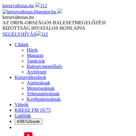
Skip
kreszvaltozas.hu
112
to
content
kreszvaltozas.hu
AZ ORFK-ORSZÁGOS BALESETMEGELŐZÉSI
BIZOTTSÁG HIVATALOS HONLAPJA
SEGÉLYHÍVÁS
112
Cikkek
Hírek
Magazin
Tanácsok
Baleset-megelőzés
Archívum
Kreszváltozások
Autósoknak
Motorosoknak
Teherautósoknak
Kerékpárosoknak
Videók
KRESZ FM 19.75
Galériák
KRESZkerék