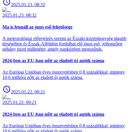
2025.01.23. 08:32
2025.01.23. 08:32
Ma is fennáll az ónos eső lehetősége
A meteorológiai előrejelzés szerint az Északi-középhegység tágabb
térségében és Észak-Alföldön fordulhat elő ónos eső, jellemzően
néhány tized milliméter, amely napközben megszűnik.
2024-ben az EU-ban nőtt az eladott új autók száma
Az Európai Unióban éves összevetésben 0,8 százalékkal, mintegy
10,6 millióra nőtt az eladott új autók száma.
2025.01.22. 09:21
2025.01.22. 09:21
2024-ben az EU-ban nőtt az eladott új autók száma
Az Európai Unióban éves összevetésben 0,8 százalékkal, mintegy
10,6 millióra nőtt az eladott új autók száma.