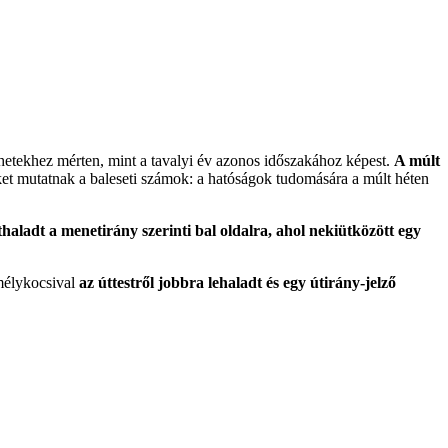
 hetekhez mérten, mint a tavalyi év azonos időszakához képest.
A múlt
ket mutatnak a baleseti számok: a hatóságok tudomására a múlt héten
aladt a menetirány szerinti bal oldalra, ahol nekiütközött egy
emélykocsival
az úttestről jobbra lehaladt és egy útirány-jelző