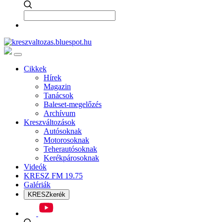
Cikkek
Hírek
Magazin
Tanácsok
Baleset-megelőzés
Archívum
Kreszváltozások
Autósoknak
Motorosoknak
Teherautósoknak
Kerékpárosoknak
Videók
KRESZ FM 19.75
Galériák
KRESZkerék