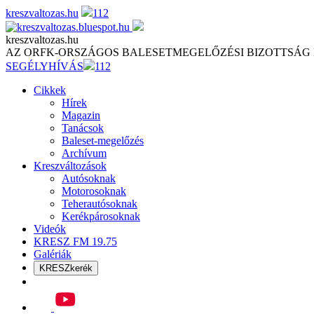
Skip
kreszvaltozas.hu
112
to
content
kreszvaltozas.hu
AZ ORFK-ORSZÁGOS BALESETMEGELŐZÉSI BIZOTTSÁG
SEGÉLYHÍVÁS
112
Cikkek
Hírek
Magazin
Tanácsok
Baleset-megelőzés
Archívum
Kreszváltozások
Autósoknak
Motorosoknak
Teherautósoknak
Kerékpárosoknak
Videók
KRESZ FM 19.75
Galériák
KRESZkerék