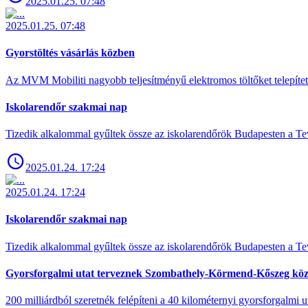
2025.01.25. 07:48
2025.01.25. 07:48
Gyorstöltés vásárlás közben
Az MVM Mobiliti nagyobb teljesítményű elektromos töltőket telepíte
Iskolarendőr szakmai nap
Tizedik alkalommal gyűltek össze az iskolarendőrök Budapesten a Tev
2025.01.24. 17:24
2025.01.24. 17:24
Iskolarendőr szakmai nap
Tizedik alkalommal gyűltek össze az iskolarendőrök Budapesten a Tev
Gyorsforgalmi utat terveznek Szombathely-Körmend-Kőszeg köz
200 milliárdból szeretnék felépíteni a 40 kilométernyi gyorsforgalmi ut