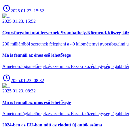
2025.01.23. 15:52
2025.01.23. 15:52
Gyorsforgalmi utat terveznek Szombathely-Körmend-Kőszeg köz
200 milliárdból szeretnék felépíteni a 40 kilométernyi gyorsforgalmi ut
Ma is fennáll az ónos eső lehetősége
A meteorológiai előrejelzés szerint az Északi-középhegység tágabb t
2025.01.23. 08:32
2025.01.23. 08:32
Ma is fennáll az ónos eső lehetősége
A meteorológiai előrejelzés szerint az Északi-középhegység tágabb t
2024-ben az EU-ban nőtt az eladott új autók száma