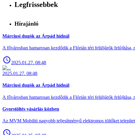
Legfrissebbek
Hírajánló
Márciusi dugók az Árpád hídnál
A fővárosban hamarosan kezdődik a Flórián téri felüljárók felújítása, 
2025.01.27. 08:48
2025.01.27. 08:48
Márciusi dugók az Árpád hídnál
A fővárosban hamarosan kezdődik a Flórián téri felüljárók felújítása, 
Gyorstöltés vásárlás közben
Az MVM Mobiliti nagyobb teljesítményű elektromos töltőket telepíte