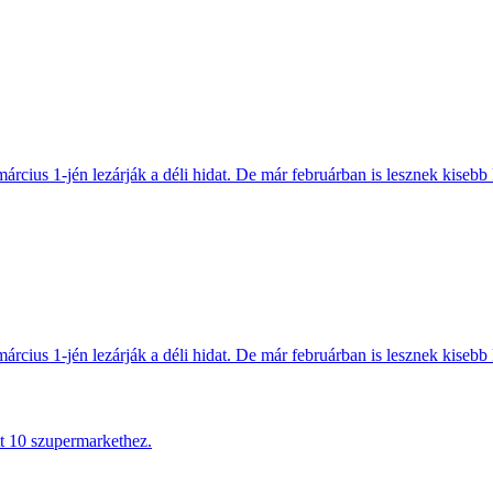
március 1-jén lezárják a déli hidat. De már februárban is lesznek kisebb 
március 1-jén lezárják a déli hidat. De már februárban is lesznek kisebb 
tt 10 szupermarkethez.