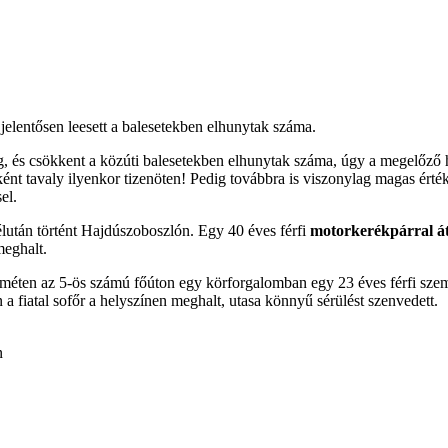
elentősen leesett a balesetekben elhunytak száma.
ég, és csökkent a közúti balesetekben elhunytak száma, úgy a megelőző
ént tavaly ilyenkor tizenöten! Pedig továbbra is viszonylag magas érté
el.
élután történt Hajdúszoboszlón. Egy 40 éves férfi
motorkerékpárral áth
meghalt.
keméten az 5-ös számú főúton egy körforgalomban egy 23 éves férfi sz
a fiatal sofőr a helyszínen meghalt, utasa könnyű sérülést szenvedett.
n