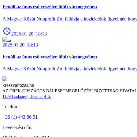
Fenáll az ónos eső veszélye több vármegyében
A Magyar Közút Nonprofit Zrt. felhívja a közlekedők figyelmét, hogy c
2025.01.20. 18:13
2025.01.20. 18:13
Fenáll az ónos eső veszélye több vármegyében
A Magyar Közút Nonprofit Zrt. felhívja a közlekedők figyelmét, hogy c
kreszvaltozas.hu
AZ ORFK-ORSZÁGOS BALESETMEGELŐZÉSI BIZOTTSÁG HIVATA
1139 Budapest, Teve u. 4-6.
Telefon:
+36 (1) 443 56 51
Levelezési cím: