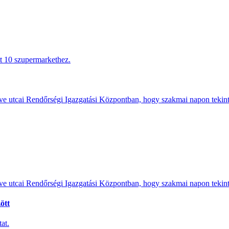
tt 10 szupermarkethez.
e utcai Rendőrségi Igazgatási Központban, hogy szakmai napon tekints
e utcai Rendőrségi Igazgatási Központban, hogy szakmai napon tekints
ött
at.