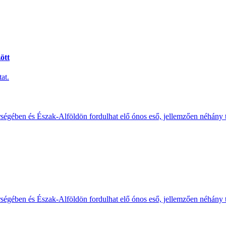
ött
at.
érségében és Észak-Alföldön fordulhat elő ónos eső, jellemzően néhány
érségében és Észak-Alföldön fordulhat elő ónos eső, jellemzően néhány