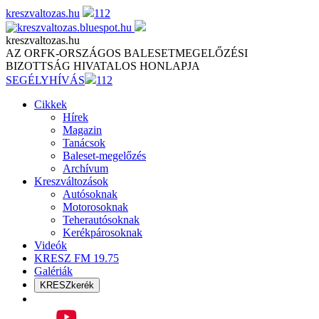
Skip
kreszvaltozas.hu
112
to
content
kreszvaltozas.hu
AZ ORFK-ORSZÁGOS BALESETMEGELŐZÉSI
BIZOTTSÁG HIVATALOS HONLAPJA
SEGÉLYHÍVÁS
112
Cikkek
Hírek
Magazin
Tanácsok
Baleset-megelőzés
Archívum
Kreszváltozások
Autósoknak
Motorosoknak
Teherautósoknak
Kerékpárosoknak
Videók
KRESZ FM 19.75
Galériák
KRESZkerék