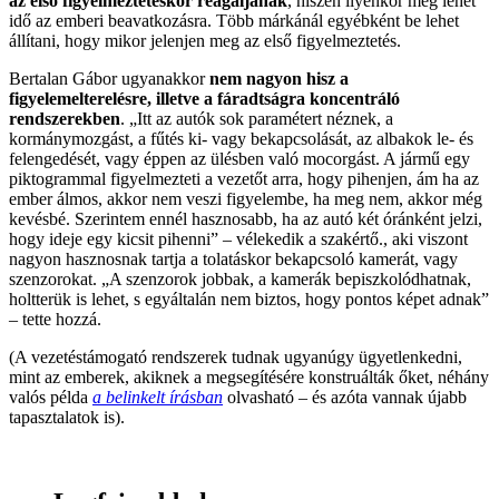
az első figyelmeztetéskor reagáljanak
, hiszen ilyenkor még lehet
idő az emberi beavatkozásra. Több márkánál egyébként be lehet
állítani, hogy mikor jelenjen meg az első figyelmeztetés.
Bertalan Gábor ugyanakkor
nem nagyon hisz a
figyelemelterelésre, illetve a fáradtságra koncentráló
rendszerekben
. „Itt az autók sok paramétert néznek, a
kormánymozgást, a fűtés ki- vagy bekapcsolását, az albakok le- és
felengedését, vagy éppen az ülésben való mocorgást. A jármű egy
piktogrammal figyelmezteti a vezetőt arra, hogy pihenjen, ám ha az
ember álmos, akkor nem veszi figyelembe, ha meg nem, akkor még
kevésbé. Szerintem ennél hasznosabb, ha az autó két óránként jelzi,
hogy ideje egy kicsit pihenni” – vélekedik a szakértő., aki viszont
nagyon hasznosnak tartja a tolatáskor bekapcsoló kamerát, vagy
szenzorokat. „A szenzorok jobbak, a kamerák bepiszkolódhatnak,
holtterük is lehet, s egyáltalán nem biztos, hogy pontos képet adnak”
– tette hozzá.
(A vezetéstámogató rendszerek tudnak ugyanúgy ügyetlenkedni,
mint az emberek, akiknek a megsegítésére konstruálták őket, néhány
valós példa
a belinkelt írásban
olvasható – és azóta vannak újabb
tapasztalatok is).