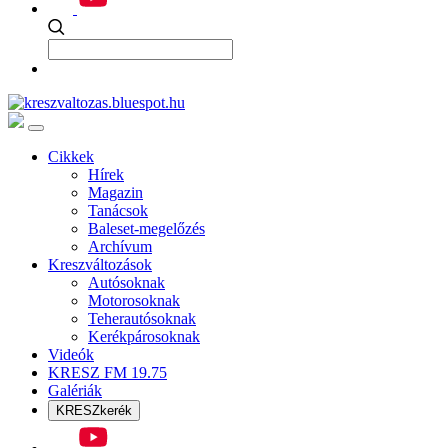
Cikkek
Hírek
Magazin
Tanácsok
Baleset-megelőzés
Archívum
Kreszváltozások
Autósoknak
Motorosoknak
Teherautósoknak
Kerékpárosoknak
Videók
KRESZ FM 19.75
Galériák
KRESZkerék