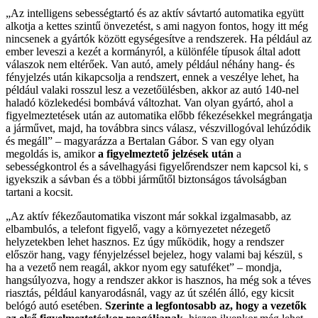
„Az intelligens sebességtartó és az aktív sávtartó automatika együtt
alkotja a kettes szintű önvezetést, s ami nagyon fontos, hogy itt még
nincsenek a gyártók között egységesítve a rendszerek. Ha például az
ember leveszi a kezét a kormányról, a különféle típusok által adott
válaszok nem eltérőek. Van autó, amely például néhány hang- és
fényjelzés után kikapcsolja a rendszert, ennek a veszélye lehet, ha
például valaki rosszul lesz a vezetőülésben, akkor az autó 140-nel
haladó közlekedési bombává változhat. Van olyan gyártó, ahol a
figyelmeztetések után az automatika előbb fékezésekkel megrángatja
a járművet, majd, ha továbbra sincs válasz, vészvillogóval lehúzódik
és megáll” – magyarázza a Bertalan Gábor. S van egy olyan
megoldás is, amikor
a figyelmeztető jelzések után
a
sebességkontrol és a sávelhagyási figyelőrendszer nem kapcsol ki, s
igyekszik a sávban és a többi járműtől biztonságos távolságban
tartani a kocsit.
„Az aktív fékezőautomatika viszont már sokkal izgalmasabb, az
elbambulós, a telefont figyelő, vagy a környezetet nézegető
helyzetekben lehet hasznos. Ez úgy működik, hogy a rendszer
először hang, vagy fényjelzéssel bejelez, hogy valami baj készül, s
ha a vezető nem reagál, akkor nyom egy satuféket” – mondja,
hangsúlyozva, hogy a rendszer akkor is hasznos, ha még sok a téves
riasztás, például kanyarodásnál, vagy az út szélén álló, egy kicsit
belógó autó esetében.
Szerinte a legfontosabb az, hogy a vezetők