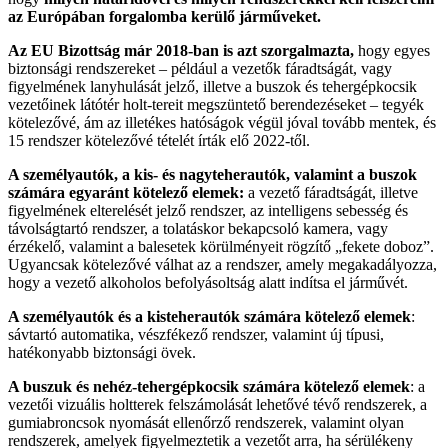
az Európában forgalomba kerülő járműveket.
Az EU Bizottság már 2018-ban is azt szorgalmazta,
hogy egyes
biztonsági rendszereket – például a vezetők fáradtságát, vagy
figyelmének lanyhulását jelző, illetve a buszok és tehergépkocsik
vezetőinek látótér holt-tereit megszüntető berendezéseket – tegyék
kötelezővé, ám az illetékes hatóságok végül jóval tovább mentek, és
15 rendszer kötelezővé tételét írták elő 2022-től.
A személyautók, a kis- és nagyteherautók, valamint a buszok
számára egyaránt kötelező elemek:
a vezető fáradtságát, illetve
figyelmének elterelését jelző rendszer, az intelligens sebesség és
távolságtartó rendszer, a tolatáskor bekapcsoló kamera, vagy
érzékelő, valamint a balesetek körülményeit rögzítő „fekete doboz”.
Ugyancsak kötelezővé válhat az a rendszer, amely megakadályozza,
hogy a vezető alkoholos befolyásoltság alatt indítsa el járművét.
A személyautók és a kisteherautók számára kötelező elemek
:
sávtartó automatika, vészfékező rendszer, valamint új típusi,
hatékonyabb biztonsági övek.
A buszuk és nehéz-tehergépkocsik számára kötelező elemek
: a
vezetői vizuális holtterek felszámolását lehetővé tévő rendszerek, a
gumiabroncsok nyomását ellenőrző rendszerek, valamint olyan
rendszerek, amelyek figyelmeztetik a vezetőt arra, ha sérülékeny