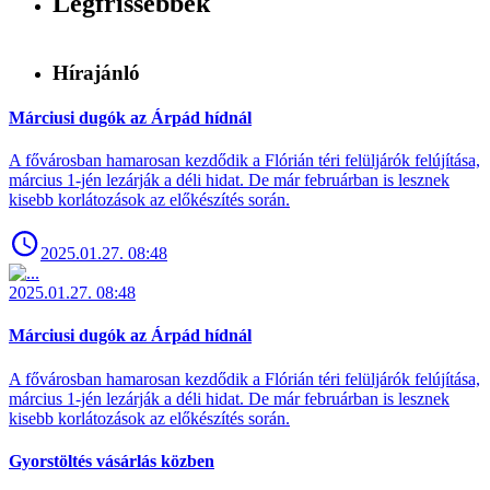
Legfrissebbek
Hírajánló
Márciusi dugók az Árpád hídnál
A fővárosban hamarosan kezdődik a Flórián téri felüljárók felújítása,
március 1-jén lezárják a déli hidat. De már februárban is lesznek
kisebb korlátozások az előkészítés során.
2025.01.27. 08:48
2025.01.27. 08:48
Márciusi dugók az Árpád hídnál
A fővárosban hamarosan kezdődik a Flórián téri felüljárók felújítása,
március 1-jén lezárják a déli hidat. De már februárban is lesznek
kisebb korlátozások az előkészítés során.
Gyorstöltés vásárlás közben