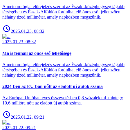
A meteorológiai előrejelzés szerint az Északi-középhegység tágabb
térségében és Észak-Alföldön fordulhat elő ónos eső, jellemzően
néhány tized milliméter, amely napközben megszűnik.
2025.01.23. 08:32
2025.01.23. 08:32
Ma is fennáll az ónos eső lehetősége
A meteorológiai előrejelzés szerint az Északi-középhegység tágabb
térségében és Észak-Alföldön fordulhat elő ónos eső, jellemzően
néhány tized milliméter, amely napközben megszűnik.
2024-ben az EU-ban nőtt az eladott új autók száma
Az Európai Unióban éves összevetésben 0,8 százalékkal, mintegy
10,6 millióra nőtt az eladott új autók száma.
2025.01.22. 09:21
2025.01.22. 09:21