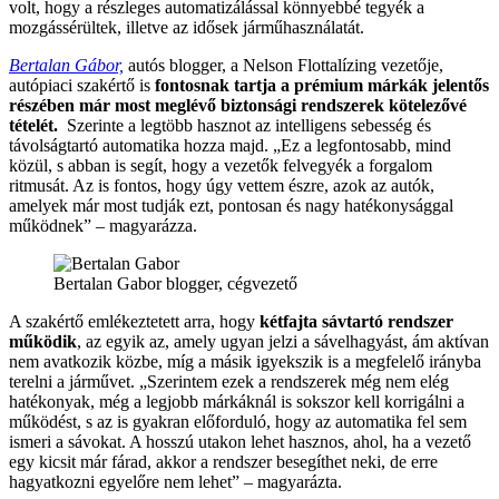
volt, hogy a részleges automatizálással könnyebbé tegyék a
mozgássérültek, illetve az idősek járműhasználatát.
Bertalan Gábor,
autós blogger, a Nelson Flottalízing vezetője,
autópiaci szakértő is
fontosnak tartja a prémium márkák jelentős
részében már most meglévő biztonsági rendszerek kötelezővé
tételét.
Szerinte a legtöbb hasznot az intelligens sebesség és
távolságtartó automatika hozza majd. „Ez a legfontosabb, mind
közül, s abban is segít, hogy a vezetők felvegyék a forgalom
ritmusát. Az is fontos, hogy úgy vettem észre, azok az autók,
amelyek már most tudják ezt, pontosan és nagy hatékonysággal
működnek” – magyarázza.
Bertalan Gabor blogger, cégvezető
A szakértő emlékeztetett arra, hogy
kétfajta sávtartó rendszer
működik
, az egyik az, amely ugyan jelzi a sávelhagyást, ám aktívan
nem avatkozik közbe, míg a másik igyekszik is a megfelelő irányba
terelni a járművet. „Szerintem ezek a rendszerek még nem elég
hatékonyak, még a legjobb márkáknál is sokszor kell korrigálni a
működést, s az is gyakran előforduló, hogy az automatika fel sem
ismeri a sávokat. A hosszú utakon lehet hasznos, ahol, ha a vezető
egy kicsit már fárad, akkor a rendszer besegíthet neki, de erre
hagyatkozni egyelőre nem lehet” – magyarázta.