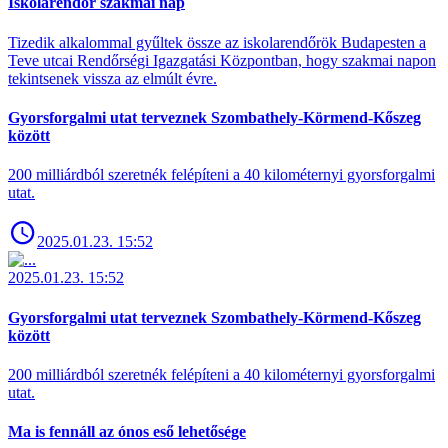
Iskolarendőr szakmai nap
Tizedik alkalommal gyűltek össze az iskolarendőrök Budapesten a
Teve utcai Rendőrségi Igazgatási Központban, hogy szakmai napon
tekintsenek vissza az elmúlt évre.
Gyorsforgalmi utat terveznek Szombathely-Körmend-Kőszeg
között
200 milliárdból szeretnék felépíteni a 40 kilométernyi gyorsforgalmi
utat.
2025.01.23. 15:52
2025.01.23. 15:52
Gyorsforgalmi utat terveznek Szombathely-Körmend-Kőszeg
között
200 milliárdból szeretnék felépíteni a 40 kilométernyi gyorsforgalmi
utat.
Ma is fennáll az ónos eső lehetősége