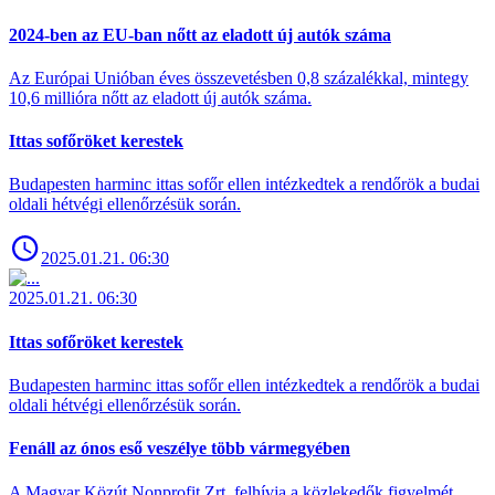
2024-ben az EU-ban nőtt az eladott új autók száma
Az Európai Unióban éves összevetésben 0,8 százalékkal, mintegy
10,6 millióra nőtt az eladott új autók száma.
Ittas sofőröket kerestek
Budapesten harminc ittas sofőr ellen intézkedtek a rendőrök a budai
oldali hétvégi ellenőrzésük során.
2025.01.21. 06:30
2025.01.21. 06:30
Ittas sofőröket kerestek
Budapesten harminc ittas sofőr ellen intézkedtek a rendőrök a budai
oldali hétvégi ellenőrzésük során.
Fenáll az ónos eső veszélye több vármegyében
A Magyar Közút Nonprofit Zrt. felhívja a közlekedők figyelmét,