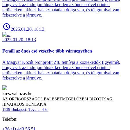
hogy csak az induljon útnak kedden az ónos esővel érintett
területeken, akinek halaszthatatlan dolga van, és téligumival van
felszerelve a járműve.
2025.01.20. 18:13
2025.01.20. 18:13
Fenáll az ónos eső veszélye több vármegyében
A Magyar Közút Nonprofit Zrt. felhívja a közlekedők figyelmét,
hogy csak az induljon útnak kedden az ónos esővel érintett
területeken, akinek halaszthatatlan dolga van, és téligumival van
felszerelve a járműve.
kreszvaltozas.hu
AZ ORFK-ORSZÁGOS BALESETMEGELŐZÉSI BIZOTTSÁG
HIVATALOS HONLAPJA
1139 Budapest, Teve u. 4-6.
Telefon:
+36 (1) 443 56 51