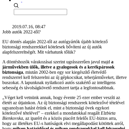
2019.07.16, 08:47
Jobb autók 2022-től?
EU döntés alapján 2022-től az autógyártók újabb kötelező
biztonsági rendszerekkel kötelesek bővíteni az új autók
alapfelszereltségét. Mit várhatunk tőlük?
A döntéshozók várakozásai szerint ugrásszerűen javul majd
a
járművekben ülők, illetve a gyalogosok és a kerékpárosok
biztonsága
, miután 2002-ben egy sor kiegészítő életvédő
rendszerrel kell felszerelni az új gépkocsikat, teherjárműveket, illetve
buszokat. A lapunknak nyilatkozó autós szakértő az intelligens
sebesség és távolságkövető rendszert tartja a legfontosabbnak.
„Véget kell vetnünk annak, hogy évente 25 ezer ember veszíti az
életét az útjainkon. Az új biztonsági rendszerek kötelezővé tételével
ugyanolyan hatást érünk el, mint a biztonsági övek egykori
kötelezővé tételével” – ezekkel a mondatokkal reagált
Elzbieta
Bienkovska
, az iparért és a közös piacért felelős EU-biztos arra,
hogy az illetékes EU-s hatóságok elvi megállapodást kötöttek arról,
hogy
milyen határidővel és milyen rendszerekkel kell felszerelni