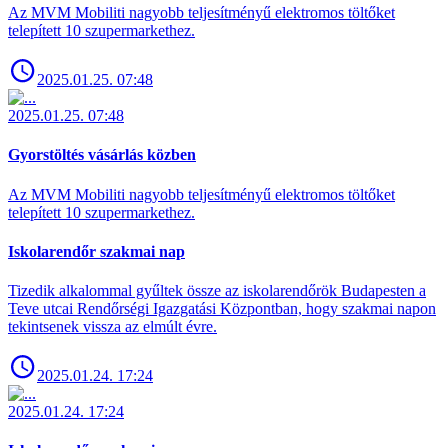
Az MVM Mobiliti nagyobb teljesítményű elektromos töltőket
telepített 10 szupermarkethez.
2025.01.25. 07:48
2025.01.25. 07:48
Gyorstöltés vásárlás közben
Az MVM Mobiliti nagyobb teljesítményű elektromos töltőket
telepített 10 szupermarkethez.
Iskolarendőr szakmai nap
Tizedik alkalommal gyűltek össze az iskolarendőrök Budapesten a
Teve utcai Rendőrségi Igazgatási Központban, hogy szakmai napon
tekintsenek vissza az elmúlt évre.
2025.01.24. 17:24
2025.01.24. 17:24