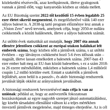
közlekedési résztvevők, azaz kerékpárosok, illetve gyalogosok
vannak a jármű előtt, vagy kanyarodás közben az oldala mellett.
Az EU Bizottság szerint
2022-től kezdődő 15 évben legalább 25
ezer életet sikerül megmenteni
, és megelőzhetővé válik 140 ezer
súlyos baleset is. A 2038-ig tartó program előzménye lesz annak a
„Vision Zero” nevű tervnek, amelynek célja, hogy 2050-re nullára
csökkentsék a közúti halálesetek, illetve a súlyos balesetek számát.
Az utóbbi évek statisztikái azt mutatják,
hogy 2007 óta annak
ellenére jelentősen csökkent az európai utakon halálukat lelt
emberek száma
, hogy közben nőtt a járművek száma, s az utóbbi
években – egy látványos csökkenést hozó 5-6 éves időszak után –
stagnált, illetve lassan emelkedett a balesetek száma. 2007-ban 43
ezer ember halt meg az EU-ban közúti balesetben, s ez a szám 2018-
ra 26 ezerre mérséklődött, miközben a balesetek száma 1,4 millióról
csupán 1,2 millió körülire esett. Emiatt a szakértők a járművek
fejlődését, azon belül is a passzív-, és aktív biztonsági rendszereik
javulását látják okként az arányszámok javulásában.
A biztonsági rendszerek bevezetésével
más célja is van az
uniónak
: például az, hogy az autóvezetők fokozatosan
hozzászokjanak az egyre nagyobb szerepet játszó automatizáláshoz,
így kisebb társadalmi ellenállást váltson ki a teljes mértékben
önvezető járművek megjelenése, majd tömeges elterjedése. Az is cél