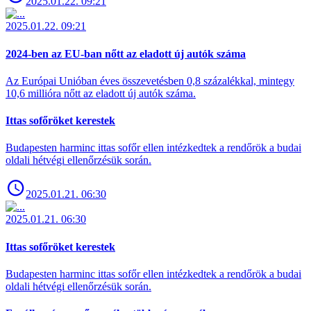
2025.01.22. 09:21
2025.01.22. 09:21
2024-ben az EU-ban nőtt az eladott új autók száma
Az Európai Unióban éves összevetésben 0,8 százalékkal, mintegy
10,6 millióra nőtt az eladott új autók száma.
Ittas sofőröket kerestek
Budapesten harminc ittas sofőr ellen intézkedtek a rendőrök a budai
oldali hétvégi ellenőrzésük során.
2025.01.21. 06:30
2025.01.21. 06:30
Ittas sofőröket kerestek
Budapesten harminc ittas sofőr ellen intézkedtek a rendőrök a budai
oldali hétvégi ellenőrzésük során.