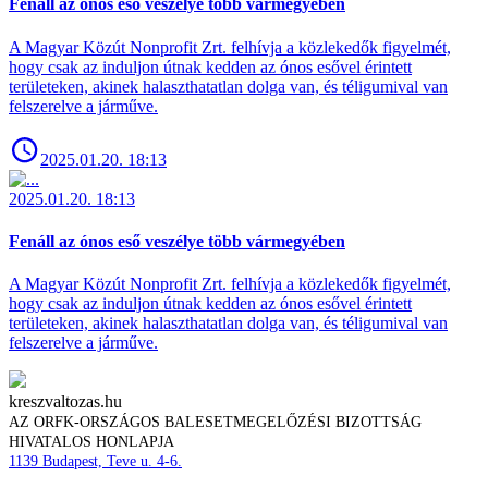
Fenáll az ónos eső veszélye több vármegyében
A Magyar Közút Nonprofit Zrt. felhívja a közlekedők figyelmét,
hogy csak az induljon útnak kedden az ónos esővel érintett
területeken, akinek halaszthatatlan dolga van, és téligumival van
felszerelve a járműve.
2025.01.20. 18:13
2025.01.20. 18:13
Fenáll az ónos eső veszélye több vármegyében
A Magyar Közút Nonprofit Zrt. felhívja a közlekedők figyelmét,
hogy csak az induljon útnak kedden az ónos esővel érintett
területeken, akinek halaszthatatlan dolga van, és téligumival van
felszerelve a járműve.
kreszvaltozas.hu
AZ ORFK-ORSZÁGOS BALESETMEGELŐZÉSI BIZOTTSÁG
HIVATALOS HONLAPJA
1139 Budapest, Teve u. 4-6.