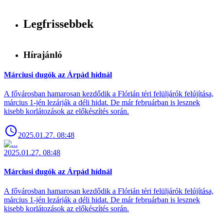
Legfrissebbek
Hírajánló
Márciusi dugók az Árpád hídnál
A fővárosban hamarosan kezdődik a Flórián téri felüljárók felújítása,
március 1-jén lezárják a déli hidat. De már februárban is lesznek
kisebb korlátozások az előkészítés során.
2025.01.27. 08:48
2025.01.27. 08:48
Márciusi dugók az Árpád hídnál
A fővárosban hamarosan kezdődik a Flórián téri felüljárók felújítása,
március 1-jén lezárják a déli hidat. De már februárban is lesznek
kisebb korlátozások az előkészítés során.