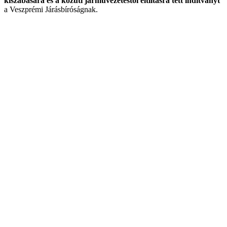
kiszabására és a közúti járművezetéstől eltiltásra tett indítványt
a Veszprémi Járásbíróságnak.