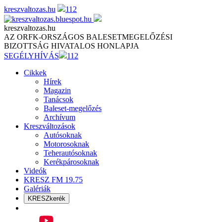
Skip
kreszvaltozas.hu
112
to
content
kreszvaltozas.hu
AZ ORFK-ORSZÁGOS BALESETMEGELŐZÉSI
BIZOTTSÁG HIVATALOS HONLAPJA
SEGÉLYHÍVÁS
112
Cikkek
Hírek
Magazin
Tanácsok
Baleset-megelőzés
Archívum
Kreszváltozások
Autósoknak
Motorosoknak
Teherautósoknak
Kerékpárosoknak
Videók
KRESZ FM 19.75
Galériák
KRESZkerék