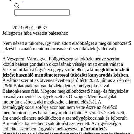
2023.08.01, 08:37
Jellegzetes hiba vezetett balesethez
Nem nézett a tükörbe, így nem adott elsőbbséget a megkülönböztető
jelzést használó mentőmotorosnak: összeütköztek (videóval).
A Veszprém Vármegyei Főügyészség sajtóközleménye szerint
közúti baleset gondatlan okozásának vétsége miatt emelt vádat a
Veszprémi Járási Ügyészség egy sofőr ellen,
aki megkülönböztető
jelzést használó mentőmotorossal ütközött kanyarodás közben.
A vádirat szerint az ötvenes éveiben járó férfi 2022. június 25-én dél
körül Balatonakarattyán közlekedett személygépkocsival
Balatonkenese felé. Mögötte megkülönböztető hang- és fényjelzést
használva mentéshez igyekezett az Országos Mentőszolgálat
motorján a sértett, aki megkezdte a jármű előzését. A
személygépkocsi sofőrje azonban nem vette észre az őt előző
mentőmotorost, és balra kanyarodott előtte. A sértett vészfékezett,
ám ennek ellenére nekiütközött a személygépkocsinak és felborult.
A mentős a balesetben csuklótörést szenvedett. Az ügyészség a
terhelttel szemben tárgyalás mellőzésével
pénzbüntetés