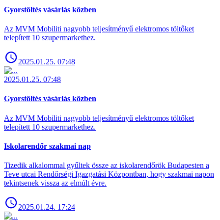
Gyorstöltés vásárlás közben
Az MVM Mobiliti nagyobb teljesítményű elektromos töltőket
telepített 10 szupermarkethez.
2025.01.25. 07:48
2025.01.25. 07:48
Gyorstöltés vásárlás közben
Az MVM Mobiliti nagyobb teljesítményű elektromos töltőket
telepített 10 szupermarkethez.
Iskolarendőr szakmai nap
Tizedik alkalommal gyűltek össze az iskolarendőrök Budapesten a
Teve utcai Rendőrségi Igazgatási Központban, hogy szakmai napon
tekintsenek vissza az elmúlt évre.
2025.01.24. 17:24