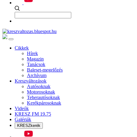
Cikkek
Hírek
Magazin
Tanácsok
Baleset-megelőzés
Archívum
Kreszváltozások
Autósoknak
Motorosoknak
Teherautósoknak
Kerékpárosoknak
Videók
KRESZ FM 19.75
Galériák
KRESZkerék