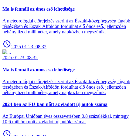
Ma is fennáll az ónos eső lehetősége
A meteorológiai előrejelzés szerint az Északi-középhegység tágabb
térségében és Észak-Alföldön fordulhat elő ónos eső, jellemzően
néhány tized milliméter, amely napközben megszűnik.
2025.01.23. 08:32
2025.01.23. 08:32
Ma is fennáll az ónos eső lehetősége
A meteorológiai előrejelzés szerint az Északi-középhegység tágabb
térségében és Észak-Alföldön fordulhat elő ónos eső, jellemzően
néhány tized milliméter, amely napközben megszűnik.
2024-ben az EU-ban nőtt az eladott új autók száma
Az Európai Unióban éves összevetésben 0,8 százalékkal, mintegy
10,6 millióra nőtt az eladott új autók száma.