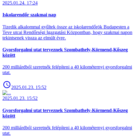
2025.01.24. 17:24
Iskolarendőr szakmai nap
Tizedik alkalommal gyűltek össze az iskolarendőrök Budapesten a
Teve utcai Rendőrségi Igazgatási Központban, hogy szakmai napon
tekintsenek vissza az elmúlt évre.
Gyorsforgalmi utat terveznek Szombathely-Körmend-Kőszeg
között
200 milliárdból szeretnék felépíteni a 40 kilométernyi gyorsforgalmi
utat.
2025.01.23. 15:52
2025.01.23. 15:52
Gyorsforgalmi utat terveznek Szombathely-Körmend-Kőszeg
között
200 milliárdból szeretnék felépíteni a 40 kilométernyi gyorsforgalmi
utat.