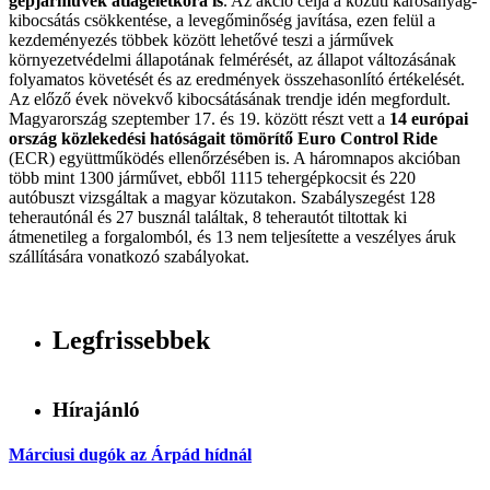
gépjárművek átlagéletkora is
. Az akció célja a közúti károsanyag-
kibocsátás csökkentése, a levegőminőség javítása, ezen felül a
kezdeményezés többek között lehetővé teszi a járművek
környezetvédelmi állapotának felmérését, az állapot változásának
folyamatos követését és az eredmények összehasonlító értékelését.
Az előző évek növekvő kibocsátásának trendje idén megfordult.
Magyarország szeptember 17. és 19. között részt vett a
14 európai
ország közlekedési hatóságait tömörítő Euro Control Ride
(ECR) együttműködés ellenőrzésében is. A háromnapos akcióban
több mint 1300 járművet, ebből 1115 tehergépkocsit és 220
autóbuszt vizsgáltak a magyar közutakon. Szabályszegést 128
teherautónál és 27 busznál találtak, 8 teherautót tiltottak ki
átmenetileg a forgalomból, és 13 nem teljesítette a veszélyes áruk
szállítására vonatkozó szabályokat.
Legfrissebbek
Hírajánló
Márciusi dugók az Árpád hídnál