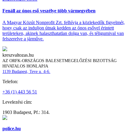
Fenáll az ónos eső veszélye több vármegyében
A Magyar Közút Nonprofit Zrt. felhívja a közlekedők figyelmét,
hogy csak az induljon útnak kedden az ónos esővel érintett
területeken, akinek halaszthatatlan dolga van, és téligumival van
felszerelve a járműve.
kreszvaltozas.hu
AZ ORFK-ORSZÁGOS BALESETMEGELŐZÉSI BIZOTTSÁG
HIVATALOS HONLAPJA
1139 Budapest, Teve u. 4-6.
Telefon:
+36 (1) 443 56 51
Levelezési cím:
1903 Budapest, Pf.: 314.
police.hu