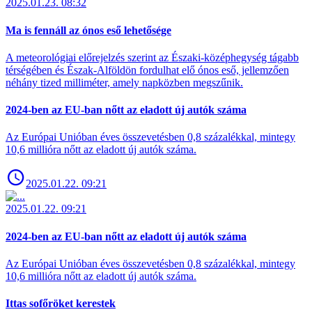
2025.01.23. 08:32
Ma is fennáll az ónos eső lehetősége
A meteorológiai előrejelzés szerint az Északi-középhegység tágabb
térségében és Észak-Alföldön fordulhat elő ónos eső, jellemzően
néhány tized milliméter, amely napközben megszűnik.
2024-ben az EU-ban nőtt az eladott új autók száma
Az Európai Unióban éves összevetésben 0,8 százalékkal, mintegy
10,6 millióra nőtt az eladott új autók száma.
2025.01.22. 09:21
2025.01.22. 09:21
2024-ben az EU-ban nőtt az eladott új autók száma
Az Európai Unióban éves összevetésben 0,8 százalékkal, mintegy
10,6 millióra nőtt az eladott új autók száma.
Ittas sofőröket kerestek