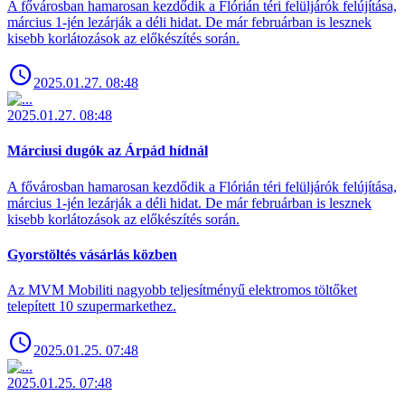
A fővárosban hamarosan kezdődik a Flórián téri felüljárók felújítása,
március 1-jén lezárják a déli hidat. De már februárban is lesznek
kisebb korlátozások az előkészítés során.
2025.01.27. 08:48
2025.01.27. 08:48
Márciusi dugók az Árpád hídnál
A fővárosban hamarosan kezdődik a Flórián téri felüljárók felújítása,
március 1-jén lezárják a déli hidat. De már februárban is lesznek
kisebb korlátozások az előkészítés során.
Gyorstöltés vásárlás közben
Az MVM Mobiliti nagyobb teljesítményű elektromos töltőket
telepített 10 szupermarkethez.
2025.01.25. 07:48
2025.01.25. 07:48