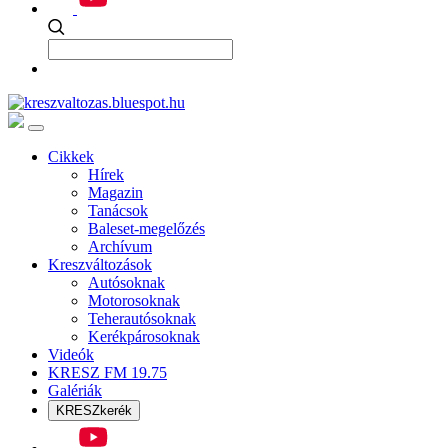
Cikkek
Hírek
Magazin
Tanácsok
Baleset-megelőzés
Archívum
Kreszváltozások
Autósoknak
Motorosoknak
Teherautósoknak
Kerékpárosoknak
Videók
KRESZ FM 19.75
Galériák
KRESZkerék