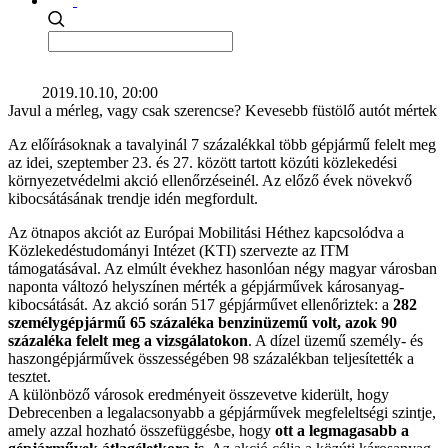
2019.10.10, 20:00
Javul a mérleg, vagy csak szerencse? Kevesebb füstölő autót mértek
Az előírásoknak a tavalyinál 7 százalékkal több gépjármű felelt meg
az idei, szeptember 23. és 27. között tartott közúti közlekedési
környezetvédelmi akció ellenőrzéseinél. Az előző évek növekvő
kibocsátásának trendje idén megfordult.
Az ötnapos akciót az Európai Mobilitási Héthez kapcsolódva a
Közlekedéstudományi Intézet (KTI) szervezte az ITM
támogatásával. Az elmúlt évekhez hasonlóan négy magyar városban
naponta változó helyszínen mérték a gépjárművek károsanyag-
kibocsátását. Az akció során 517 gépjárművet ellenőriztek: a
282
személygépjármű 65 százaléka benzinüzemű volt, azok 90
százaléka felelt meg a vizsgálatokon
. A dízel üzemű személy- és
haszongépjárművek összességében 98 százalékban teljesítették a
tesztet.
A különböző városok eredményeit összevetve kiderült, hogy
Debrecenben a legalacsonyabb a gépjárművek megfeleltségi szintje,
amely azzal hozható összefüggésbe, hogy
ott a legmagasabb a