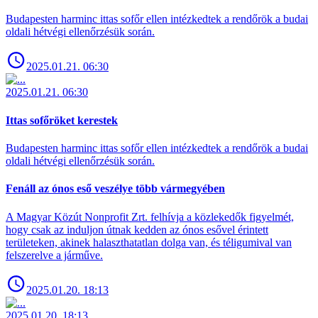
Budapesten harminc ittas sofőr ellen intézkedtek a rendőrök a budai
oldali hétvégi ellenőrzésük során.
2025.01.21. 06:30
2025.01.21. 06:30
Ittas sofőröket kerestek
Budapesten harminc ittas sofőr ellen intézkedtek a rendőrök a budai
oldali hétvégi ellenőrzésük során.
Fenáll az ónos eső veszélye több vármegyében
A Magyar Közút Nonprofit Zrt. felhívja a közlekedők figyelmét,
hogy csak az induljon útnak kedden az ónos esővel érintett
területeken, akinek halaszthatatlan dolga van, és téligumival van
felszerelve a járműve.
2025.01.20. 18:13
2025.01.20. 18:13