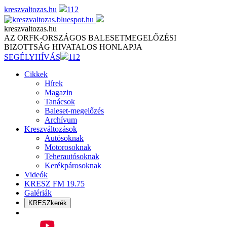
Skip
kreszvaltozas.hu
112
to
content
kreszvaltozas.hu
AZ ORFK-ORSZÁGOS BALESETMEGELŐZÉSI
BIZOTTSÁG HIVATALOS HONLAPJA
SEGÉLYHÍVÁS
112
Cikkek
Hírek
Magazin
Tanácsok
Baleset-megelőzés
Archívum
Kreszváltozások
Autósoknak
Motorosoknak
Teherautósoknak
Kerékpárosoknak
Videók
KRESZ FM 19.75
Galériák
KRESZkerék