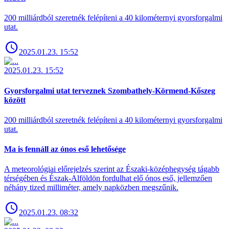
200 milliárdból szeretnék felépíteni a 40 kilométernyi gyorsforgalmi
utat.
2025.01.23. 15:52
2025.01.23. 15:52
Gyorsforgalmi utat terveznek Szombathely-Körmend-Kőszeg
között
200 milliárdból szeretnék felépíteni a 40 kilométernyi gyorsforgalmi
utat.
Ma is fennáll az ónos eső lehetősége
A meteorológiai előrejelzés szerint az Északi-középhegység tágabb
térségében és Észak-Alföldön fordulhat elő ónos eső, jellemzően
néhány tized milliméter, amely napközben megszűnik.
2025.01.23. 08:32