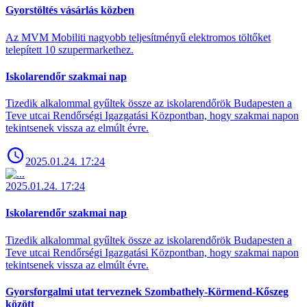
Gyorstöltés vásárlás közben
Az MVM Mobiliti nagyobb teljesítményű elektromos töltőket
telepített 10 szupermarkethez.
Iskolarendőr szakmai nap
Tizedik alkalommal gyűltek össze az iskolarendőrök Budapesten a
Teve utcai Rendőrségi Igazgatási Központban, hogy szakmai napon
tekintsenek vissza az elmúlt évre.
2025.01.24. 17:24
2025.01.24. 17:24
Iskolarendőr szakmai nap
Tizedik alkalommal gyűltek össze az iskolarendőrök Budapesten a
Teve utcai Rendőrségi Igazgatási Központban, hogy szakmai napon
tekintsenek vissza az elmúlt évre.
Gyorsforgalmi utat terveznek Szombathely-Körmend-Kőszeg
között