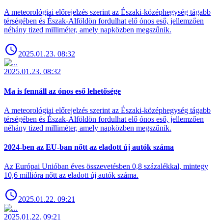
A meteorológiai előrejelzés szerint az Északi-középhegység tágabb
térségében és Észak-Alföldön fordulhat elő ónos eső, jellemzően
néhány tized milliméter, amely napközben megszűnik.
2025.01.23. 08:32
2025.01.23. 08:32
Ma is fennáll az ónos eső lehetősége
A meteorológiai előrejelzés szerint az Északi-középhegység tágabb
térségében és Észak-Alföldön fordulhat elő ónos eső, jellemzően
néhány tized milliméter, amely napközben megszűnik.
2024-ben az EU-ban nőtt az eladott új autók száma
Az Európai Unióban éves összevetésben 0,8 százalékkal, mintegy
10,6 millióra nőtt az eladott új autók száma.
2025.01.22. 09:21
2025.01.22. 09:21