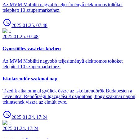
Az MVM Mobiliti nagyobb teljesítményű elektromos töltőket
telepített 10 szupermarkethez.
2025.01.25. 07:48
2025.01.25. 07:48
Gyorstöltés vásárlás közben
Az MVM Mobiliti nagyobb teljesítményű elektromos töltőket
telepített 10 szupermarkethez.
Iskolarendőr szakmai nap
Tizedik alkalommal gyűltek össze az iskolarendőrök Budapesten a
Teve utcai Rendőrségi Igazgatási Központban, hogy szakmai napon
tekintsenek vissza az elmúlt évre.
2025.01.24. 17:24
2025.01.24. 17:24