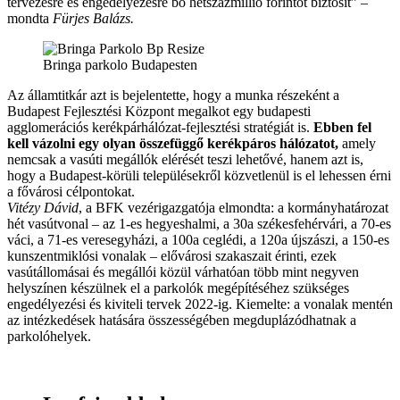
tervezésre és engedélyezésre bő hétszázmillió forintot biztosít” –
mondta
Fürjes Balázs.
Bringa parkolo Budapesten
Az államtitkár azt is bejelentette, hogy a munka részeként a
Budapest Fejlesztési Központ megalkot egy budapesti
agglomerációs kerékpárhálózat-fejlesztési stratégiát is.
Ebben fel
kell vázolni egy olyan összefüggő kerékpáros hálózatot,
amely
nemcsak a vasúti megállók elérését teszi lehetővé, hanem azt is,
hogy a Budapest-körüli településekről közvetlenül is el lehessen érni
a fővárosi célpontokat.
Vitézy Dávid
, a BFK vezérigazgatója elmondta: a kormányhatározat
hét vasútvonal – az 1-es hegyeshalmi, a 30a székesfehérvári, a 70-es
váci, a 71-es veresegyházi, a 100a ceglédi, a 120a újszászi, a 150-es
kunszentmiklósi vonalak – elővárosi szakaszait érinti, ezek
vasútállomásai és megállói közül várhatóan több mint negyven
helyszínen készülnek el a parkolók megépítéséhez szükséges
engedélyezési és kiviteli tervek 2022-ig. Kiemelte: a vonalak mentén
az intézkedések hatására összességében megduplázódhatnak a
parkolóhelyek.