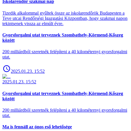
Iskolarendőr szakmai nap
Tizedik alkalommal gyűltek össze az iskolarendőrök Budapesten a
Teve utcai Rendőrségi Igazgatási Központban, hogy szakmai napon
tekintsenek vissza az elmúlt évre.
Gyorsforgalmi utat terveznek Szombathely-Körmend-Kőszeg
között
200 milliárdból szeretnék felépíteni a 40 kilométernyi gyorsforgalmi
utat.
2025.01.23. 15:52
2025.01.23. 15:52
Gyorsforgalmi utat terveznek Szombathely-Körmend-Kőszeg
között
200 milliárdból szeretnék felépíteni a 40 kilométernyi gyorsforgalmi
utat.
Ma is fennáll az ónos eső lehetősége