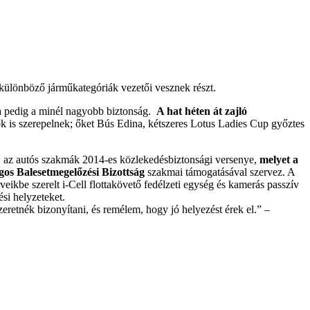
különböző járműkategóriák vezetői vesznek részt.
ja pedig a minél nagyobb biztonság.
A hat héten át zajló
k is szerepelnek; őket Bús Edina, kétszeres Lotus Ladies Cup győztes
, az autós szakmák 2014-es közlekedésbiztonsági versenye,
melyet a
os Balesetmegelőzési Bizottság
szakmai támogatásával szervez. A
ikbe szerelt i-Cell flottakövető fedélzeti egység és kamerás passzív
ési helyzeteket.
eretnék bizonyítani, és remélem, hogy jó helyezést érek el.” –