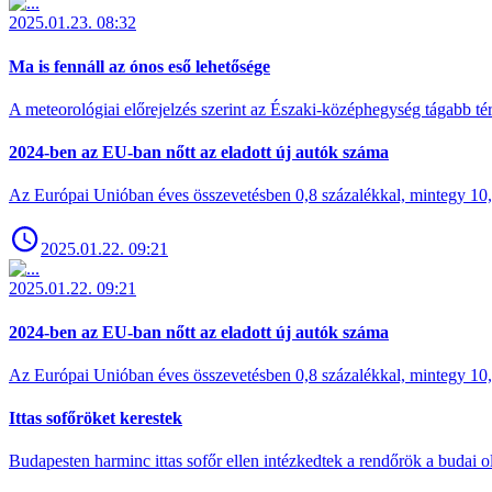
2025.01.23. 08:32
Ma is fennáll az ónos eső lehetősége
A meteorológiai előrejelzés szerint az Északi-középhegység tágabb t
2024-ben az EU-ban nőtt az eladott új autók száma
Az Európai Unióban éves összevetésben 0,8 százalékkal, mintegy 10,6 
2025.01.22. 09:21
2025.01.22. 09:21
2024-ben az EU-ban nőtt az eladott új autók száma
Az Európai Unióban éves összevetésben 0,8 százalékkal, mintegy 10,6 
Ittas sofőröket kerestek
Budapesten harminc ittas sofőr ellen intézkedtek a rendőrök a budai ol