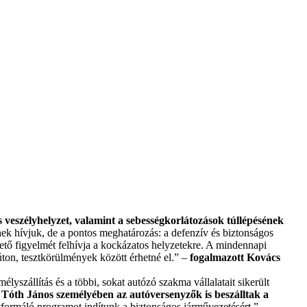
s veszélyhelyzet, valamint a sebességkorlátozások túllépésének
nek hívjuk, de a pontos meghatározás: a defenzív és biztonságos
zető figyelmét felhívja a kockázatos helyzetekre. A mindennapi
úton, tesztkörülmények között érhetné el.” –
fogalmazott Kovács
yszállítás és a többi, sokat autózó szakma vállalatait sikerült
. Tóth János személyében az autóversenyzők is beszálltak a
etformáló programot indítunk a biztonságos járművezetésért.”