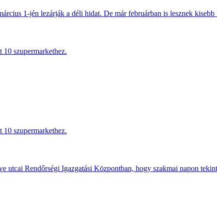
március 1-jén lezárják a déli hidat. De már februárban is lesznek kisebb 
tt 10 szupermarkethez.
tt 10 szupermarkethez.
e utcai Rendőrségi Igazgatási Központban, hogy szakmai napon tekints