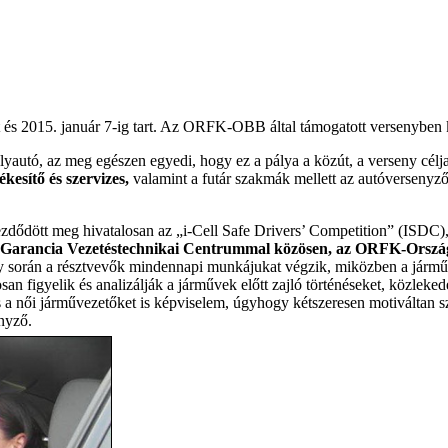
 és 2015. január 7-ig tart. Az ORFK-OBB által támogatott versenyben 
yautó, az meg egészen egyedi, hogy ez a pálya a közút, a verseny cél
kesítő és szervizes,
valamint a futár szakmák mellett az autóversenyző
zdődött meg hivatalosan az „i-Cell Safe Drivers’ Competition” (ISDC)
ama Garancia Vezetéstechnikai Centrummal közösen, az ORFK-Ország
y során a résztvevők mindennapi munkájukat végzik, miközben a járműve
 figyelik és analizálják a járművek előtt zajló történéseket, közleked
 a női járművezetőket is képviselem, úgyhogy kétszeresen motiváltan sz
nyző.