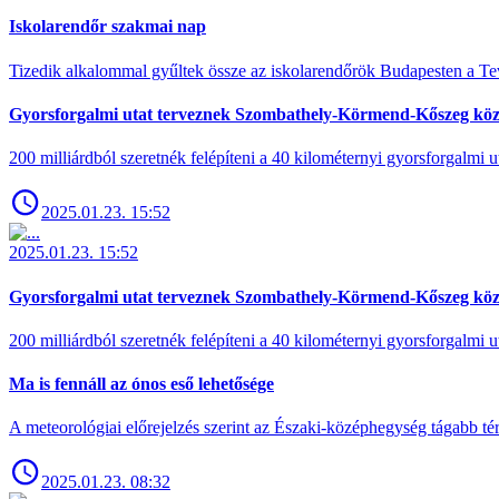
Iskolarendőr szakmai nap
Tizedik alkalommal gyűltek össze az iskolarendőrök Budapesten a Tev
Gyorsforgalmi utat terveznek Szombathely-Körmend-Kőszeg köz
200 milliárdból szeretnék felépíteni a 40 kilométernyi gyorsforgalmi ut
2025.01.23. 15:52
2025.01.23. 15:52
Gyorsforgalmi utat terveznek Szombathely-Körmend-Kőszeg köz
200 milliárdból szeretnék felépíteni a 40 kilométernyi gyorsforgalmi ut
Ma is fennáll az ónos eső lehetősége
A meteorológiai előrejelzés szerint az Északi-középhegység tágabb t
2025.01.23. 08:32