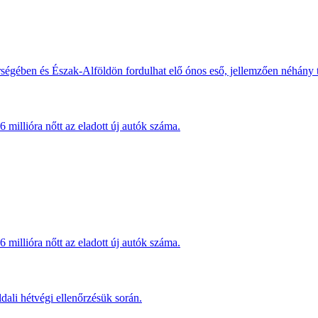
érségében és Észak-Alföldön fordulhat elő ónos eső, jellemzően néhány
millióra nőtt az eladott új autók száma.
millióra nőtt az eladott új autók száma.
dali hétvégi ellenőrzésük során.