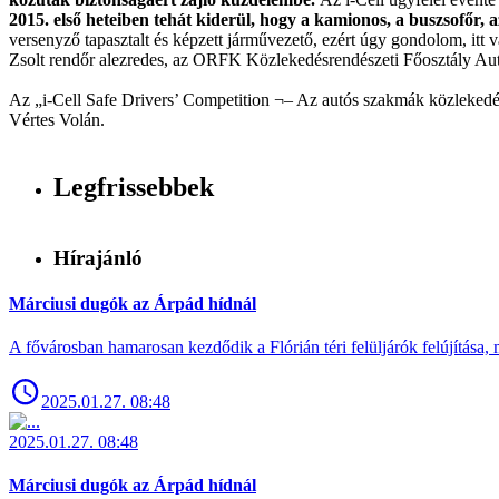
2015. első heteiben tehát kiderül, hogy a kamionos, a buszsofőr, az
versenyző tapasztalt és képzett járművezető, ezért úgy gondolom, itt 
Zsolt rendőr alezredes, az ORFK Közlekedésrendészeti Főosztály Autó
Az „i-Cell Safe Drivers’ Competition ¬– Az autós szakmák közlekedé
Vértes Volán.
Legfrissebbek
Hírajánló
Márciusi dugók az Árpád hídnál
A fővárosban hamarosan kezdődik a Flórián téri felüljárók felújítása, 
2025.01.27. 08:48
2025.01.27. 08:48
Márciusi dugók az Árpád hídnál