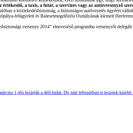
 értékesítő, a taxis, a futár, a szervizes vagy az autóversenyző sze
valóban a közlekedésbiztonság, a biztonságos autóvezetés ügyéért válla
pálya-felügyeleti és Balesetmegelőzési Osztályának kiemelt főreferen
sbiztonsági versenye 2014” elnevezésű programba versenyzőt delegált a
március 1-jén lezárják a déli hidat. De már februárban is lesznek kisebb 