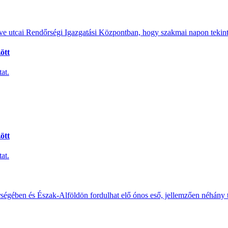
e utcai Rendőrségi Igazgatási Központban, hogy szakmai napon tekints
ött
at.
ött
at.
érségében és Észak-Alföldön fordulhat elő ónos eső, jellemzően néhány