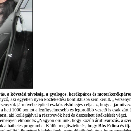
gyás, a követési távolság, a gyalogos, kerékpáros és motorkerékpáro
nyző, aki egyetlen ilyen közlekedési konfliktusba sem került. „Verseny
versenyzők járművébe épített eszköz elsődleges célja az, hogy a járműve
 a heti 1000 pontot a legfigyelmesebb és legprofibb vezető is csak zárt 
ora,
aki kollégájával a résztvevők heti és összesített értékelését végzi.
eseményen elmondta: „Nagyon örülünk, hogy közúti árufuvarozás, a személ
k a hathetes programba. Külön megtiszteltetés, hogy
Bús Edina és ifj
 sokmillió kilométert közlekednek, ezért döntöttünk úgy, hogy szemlél