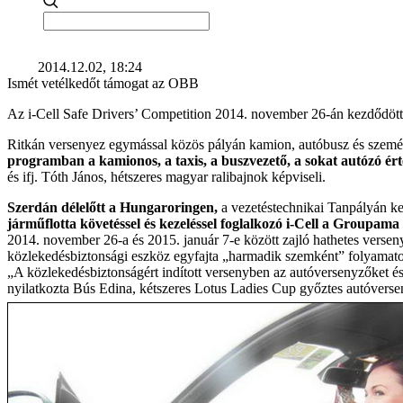
2014.12.02, 18:24
Ismét vetélkedőt támogat az OBB
Az i-Cell Safe Drivers’ Competition 2014. november 26-án kezdődött
Ritkán versenyez egymással közös pályán kamion, autóbusz és személ
programban a kamionos, a taxis, a buszvezető, a sokat autózó érté
és ifj. Tóth János, hétszeres magyar ralibajnok képviseli.
Szerdán délelőtt a Hungaroringen,
a vezetéstechnikai Tanpályán ke
járműflotta követéssel és kezeléssel foglalkozó i-Cell a Group
2014. november 26-a és 2015. január 7-e között zajló hathetes versen
közlekedésbiztonsági eszköz egyfajta „harmadik szemként” folyamatosan
„A közlekedésbiztonságért indított versenyben az autóversenyzőket és
nyilatkozta Bús Edina, kétszeres Lotus Ladies Cup győztes autóverse