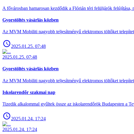
A fővárosban hamarosan kezdődik a Flórián téri felüljárók felújítása, 
Gyorstöltés vásárlás közben
Az MVM Mobiliti nagyobb teljesítményű elektromos töltőket telepíte
2025.01.25. 07:48
2025.01.25. 07:48
Gyorstöltés vásárlás közben
Az MVM Mobiliti nagyobb teljesítményű elektromos töltőket telepíte
Iskolarendőr szakmai nap
Tizedik alkalommal gyűltek össze az iskolarendőrök Budapesten a Tev
2025.01.24. 17:24
2025.01.24. 17:24