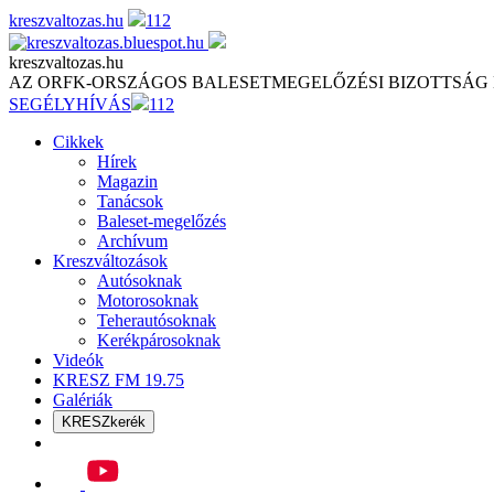
Skip
kreszvaltozas.hu
112
to
content
kreszvaltozas.hu
AZ ORFK-ORSZÁGOS BALESETMEGELŐZÉSI BIZOTTSÁG
SEGÉLYHÍVÁS
112
Cikkek
Hírek
Magazin
Tanácsok
Baleset-megelőzés
Archívum
Kreszváltozások
Autósoknak
Motorosoknak
Teherautósoknak
Kerékpárosoknak
Videók
KRESZ FM 19.75
Galériák
KRESZkerék