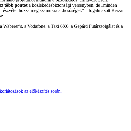
rez több pontot
a közlekedésbiztonsági versenyben, de „minden
lt részvétel hozza meg számukra a dicsőséget.” – fogalmazott Berzai
se.
 Waberer’s, a Vodafone, a Taxi 6X6, a Gepárd Futárszolgálat és a
korlátozások az előkészítés során.