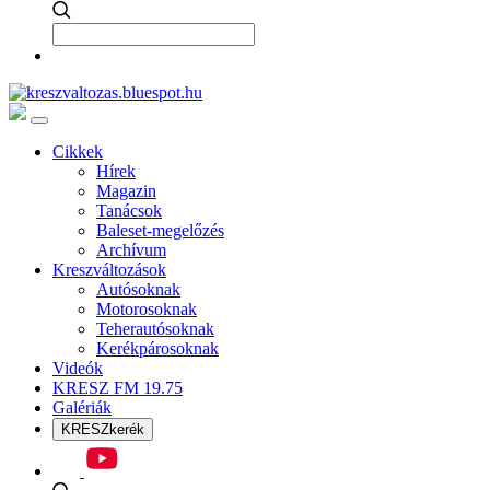
Cikkek
Hírek
Magazin
Tanácsok
Baleset-megelőzés
Archívum
Kreszváltozások
Autósoknak
Motorosoknak
Teherautósoknak
Kerékpárosoknak
Videók
KRESZ FM 19.75
Galériák
KRESZkerék