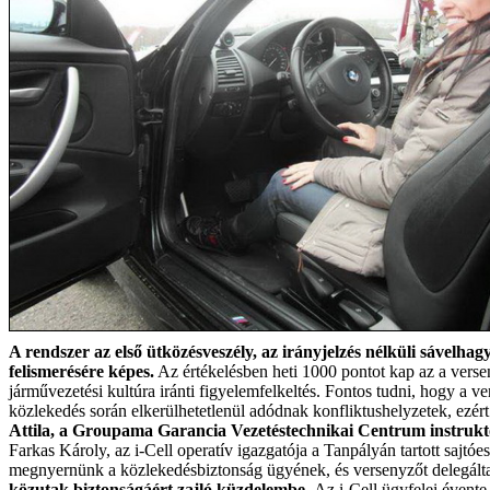
A rendszer az első ütközésveszély, az irányjelzés nélküli sávelha
felismerésére képes.
Az értékelésben heti 1000 pontot kap az a verse
járművezetési kultúra iránti figyelemfelkeltés. Fontos tudni, hogy a 
közlekedés során elkerülhetetlenül adódnak konfliktushelyzetek, ezért
Attila, a Groupama Garancia Vezetéstechnikai Centrum instrukt
Farkas Károly, az i-Cell operatív igazgatója a Tanpályán tartott sajtó
megnyernünk a közlekedésbiztonság ügyének, és versenyzőt delegálta
közutak biztonságáért zajló küzdelembe.
Az i-Cell ügyfelei évente