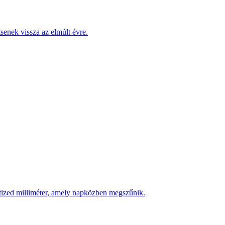
enek vissza az elmúlt évre.
 tized milliméter, amely napközben megszűnik.