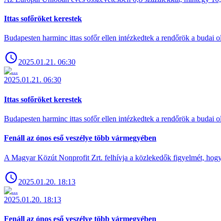
Ittas sofőröket kerestek
Budapesten harminc ittas sofőr ellen intézkedtek a rendőrök a budai ol
2025.01.21. 06:30
2025.01.21. 06:30
Ittas sofőröket kerestek
Budapesten harminc ittas sofőr ellen intézkedtek a rendőrök a budai ol
Fenáll az ónos eső veszélye több vármegyében
A Magyar Közút Nonprofit Zrt. felhívja a közlekedők figyelmét, hogy c
2025.01.20. 18:13
2025.01.20. 18:13
Fenáll az ónos eső veszélye több vármegyében