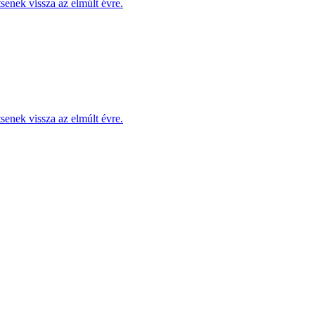
enek vissza az elmúlt évre.
enek vissza az elmúlt évre.