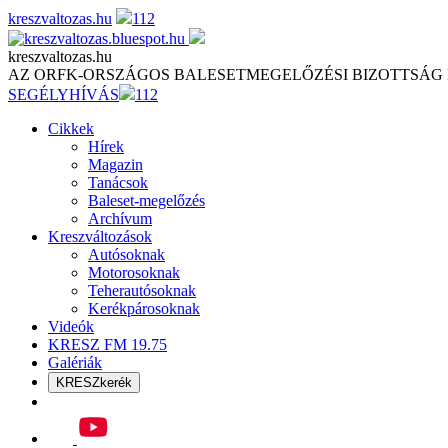
Skip
kreszvaltozas.hu
112
to
content
kreszvaltozas.hu
AZ ORFK-ORSZÁGOS BALESETMEGELŐZÉSI BIZOTTSÁG
SEGÉLYHÍVÁS
112
Cikkek
Hírek
Magazin
Tanácsok
Baleset-megelőzés
Archívum
Kreszváltozások
Autósoknak
Motorosoknak
Teherautósoknak
Kerékpárosoknak
Videók
KRESZ FM 19.75
Galériák
KRESZkerék