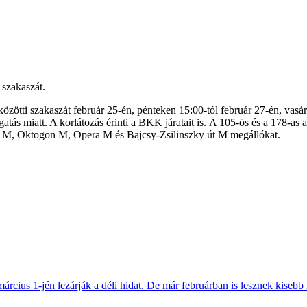
 szakaszát.
közötti szakaszát február 25-én, pénteken 15:00-tól február 27-én, vasár
atás miatt. A korlátozás érinti a BKK járatait is. A 105-ös és a 178-as 
a M, Oktogon M, Opera M és Bajcsy-Zsilinszky út M megállókat.
március 1-jén lezárják a déli hidat. De már februárban is lesznek kisebb 