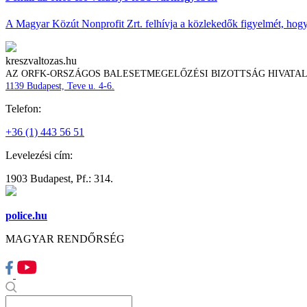
A Magyar Közút Nonprofit Zrt. felhívja a közlekedők figyelmét, hogy c
kreszvaltozas.hu
AZ ORFK-ORSZÁGOS BALESETMEGELŐZÉSI BIZOTTSÁG HIVATA
1139 Budapest, Teve u. 4-6.
Telefon:
+36 (1) 443 56 51
Levelezési cím:
1903 Budapest, Pf.: 314.
police.hu
MAGYAR RENDŐRSÉG