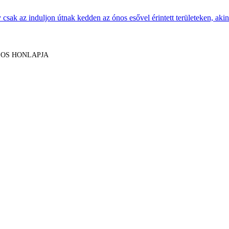
sak az induljon útnak kedden az ónos esővel érintett területeken, akine
LOS HONLAPJA