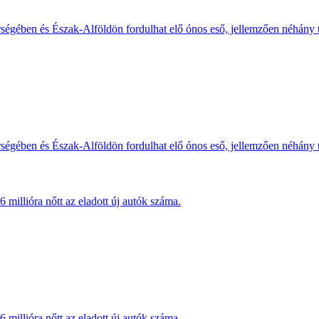
érségében és Észak-Alföldön fordulhat elő ónos eső, jellemzően néhány
érségében és Észak-Alföldön fordulhat elő ónos eső, jellemzően néhány
millióra nőtt az eladott új autók száma.
millióra nőtt az eladott új autók száma.