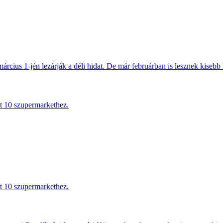
március 1-jén lezárják a déli hidat. De már februárban is lesznek kisebb 
tt 10 szupermarkethez.
tt 10 szupermarkethez.