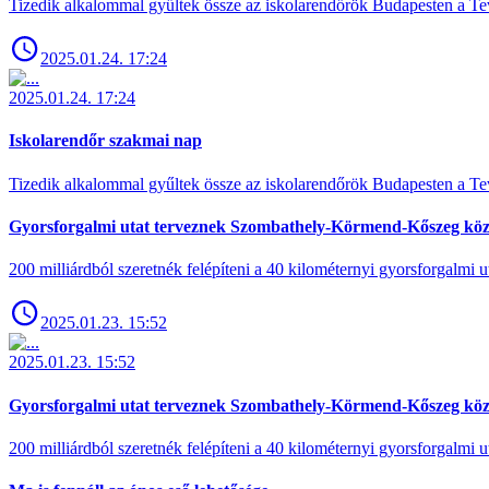
Tizedik alkalommal gyűltek össze az iskolarendőrök Budapesten a Tev
2025.01.24. 17:24
2025.01.24. 17:24
Iskolarendőr szakmai nap
Tizedik alkalommal gyűltek össze az iskolarendőrök Budapesten a Tev
Gyorsforgalmi utat terveznek Szombathely-Körmend-Kőszeg köz
200 milliárdból szeretnék felépíteni a 40 kilométernyi gyorsforgalmi ut
2025.01.23. 15:52
2025.01.23. 15:52
Gyorsforgalmi utat terveznek Szombathely-Körmend-Kőszeg köz
200 milliárdból szeretnék felépíteni a 40 kilométernyi gyorsforgalmi ut