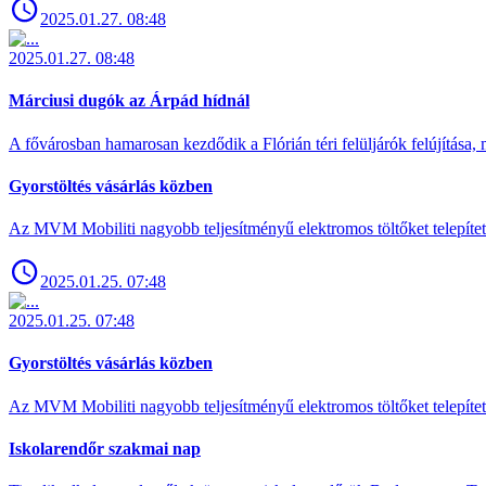
2025.01.27. 08:48
2025.01.27. 08:48
Márciusi dugók az Árpád hídnál
A fővárosban hamarosan kezdődik a Flórián téri felüljárók felújítása, 
Gyorstöltés vásárlás közben
Az MVM Mobiliti nagyobb teljesítményű elektromos töltőket telepíte
2025.01.25. 07:48
2025.01.25. 07:48
Gyorstöltés vásárlás közben
Az MVM Mobiliti nagyobb teljesítményű elektromos töltőket telepíte
Iskolarendőr szakmai nap