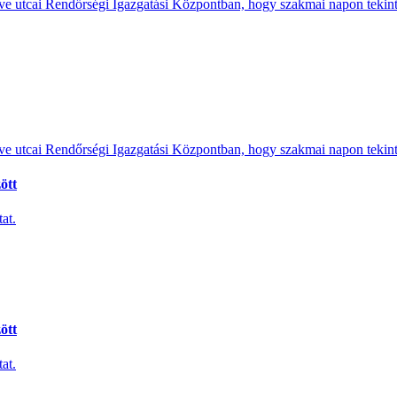
e utcai Rendőrségi Igazgatási Központban, hogy szakmai napon tekints
e utcai Rendőrségi Igazgatási Központban, hogy szakmai napon tekints
ött
at.
ött
at.