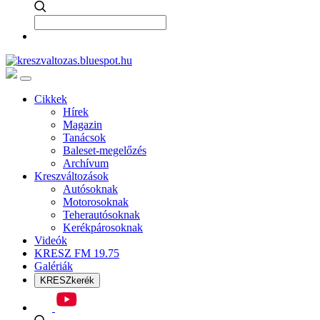
Cikkek
Hírek
Magazin
Tanácsok
Baleset-megelőzés
Archívum
Kreszváltozások
Autósoknak
Motorosoknak
Teherautósoknak
Kerékpárosoknak
Videók
KRESZ FM 19.75
Galériák
KRESZkerék