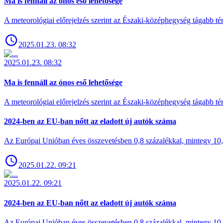
Ma is fennáll az ónos eső lehetősége
A meteorológiai előrejelzés szerint az Északi-középhegység tágabb t
2025.01.23. 08:32
2025.01.23. 08:32
Ma is fennáll az ónos eső lehetősége
A meteorológiai előrejelzés szerint az Északi-középhegység tágabb t
2024-ben az EU-ban nőtt az eladott új autók száma
Az Európai Unióban éves összevetésben 0,8 százalékkal, mintegy 10,6 
2025.01.22. 09:21
2025.01.22. 09:21
2024-ben az EU-ban nőtt az eladott új autók száma
Az Európai Unióban éves összevetésben 0,8 százalékkal, mintegy 10,6 