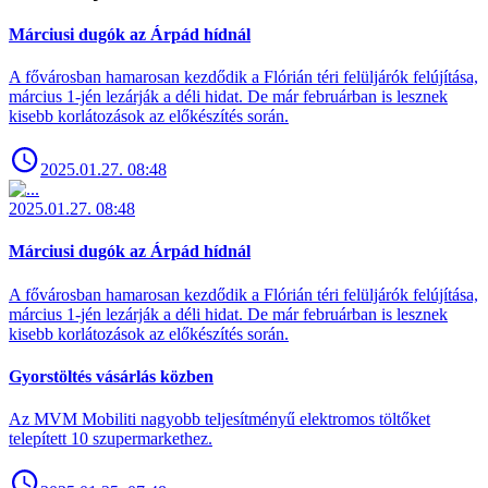
Márciusi dugók az Árpád hídnál
A fővárosban hamarosan kezdődik a Flórián téri felüljárók felújítása,
március 1-jén lezárják a déli hidat. De már februárban is lesznek
kisebb korlátozások az előkészítés során.
2025.01.27. 08:48
2025.01.27. 08:48
Márciusi dugók az Árpád hídnál
A fővárosban hamarosan kezdődik a Flórián téri felüljárók felújítása,
március 1-jén lezárják a déli hidat. De már februárban is lesznek
kisebb korlátozások az előkészítés során.
Gyorstöltés vásárlás közben
Az MVM Mobiliti nagyobb teljesítményű elektromos töltőket
telepített 10 szupermarkethez.