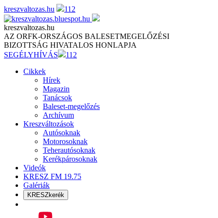
Skip
kreszvaltozas.hu
112
to
content
kreszvaltozas.hu
AZ ORFK-ORSZÁGOS BALESETMEGELŐZÉSI
BIZOTTSÁG HIVATALOS HONLAPJA
SEGÉLYHÍVÁS
112
Cikkek
Hírek
Magazin
Tanácsok
Baleset-megelőzés
Archívum
Kreszváltozások
Autósoknak
Motorosoknak
Teherautósoknak
Kerékpárosoknak
Videók
KRESZ FM 19.75
Galériák
KRESZkerék