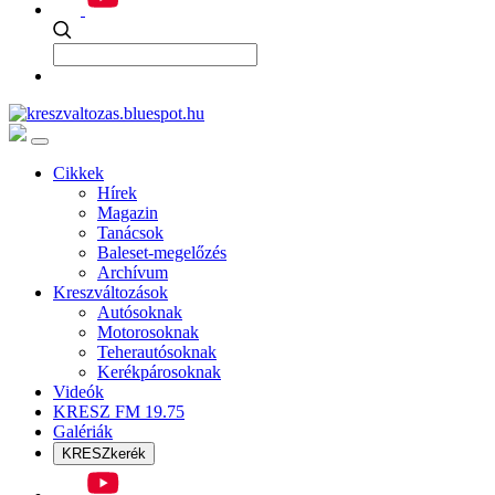
Cikkek
Hírek
Magazin
Tanácsok
Baleset-megelőzés
Archívum
Kreszváltozások
Autósoknak
Motorosoknak
Teherautósoknak
Kerékpárosoknak
Videók
KRESZ FM 19.75
Galériák
KRESZkerék