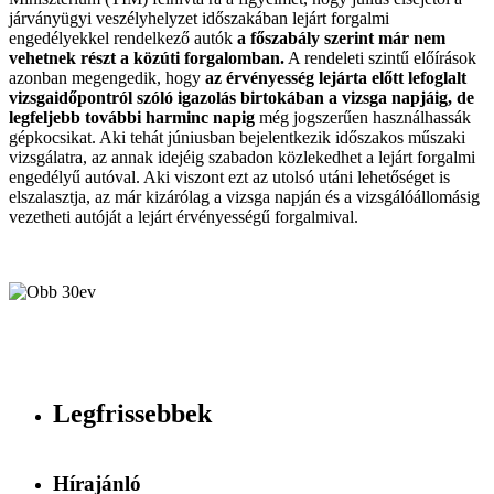
járványügyi veszélyhelyzet időszakában lejárt forgalmi
engedélyekkel rendelkező autók
a főszabály szerint már nem
vehetnek részt a közúti forgalomban.
A rendeleti szintű előírások
azonban megengedik, hogy
az érvényesség lejárta előtt lefoglalt
vizsgaidőpontról szóló igazolás birtokában a vizsga napjáig, de
legfeljebb további harminc napig
még jogszerűen használhassák
gépkocsikat. Aki tehát júniusban bejelentkezik időszakos műszaki
vizsgálatra, az annak idejéig szabadon közlekedhet a lejárt forgalmi
engedélyű autóval. Aki viszont ezt az utolsó utáni lehetőséget is
elszalasztja, az már kizárólag a vizsga napján és a vizsgálóállomásig
vezetheti autóját a lejárt érvényességű forgalmival.
Legfrissebbek
Hírajánló