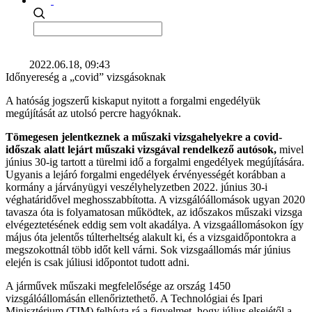
2022.06.18, 09:43
Időnyereség a „covid” vizsgásoknak
A hatóság jogszerű kiskaput nyitott a forgalmi engedélyük
megújítását az utolsó percre hagyóknak.
Tömegesen jelentkeznek a műszaki vizsgahelyekre a covid-
időszak alatt lejárt műszaki vizsgával rendelkező autósok,
mivel
június 30-ig tartott a türelmi idő a forgalmi engedélyek megújítására.
Ugyanis a lejáró forgalmi engedélyek érvényességét korábban a
kormány a járványügyi veszélyhelyzetben 2022. június 30-i
véghatáridővel meghosszabbította. A vizsgálóállomások ugyan 2020
tavasza óta is folyamatosan működtek, az időszakos műszaki vizsga
elvégeztetésének eddig sem volt akadálya. A vizsgaállomásokon így
május óta jelentős túlterheltség alakult ki, és a vizsgaidőpontokra a
megszokottnál több időt kell várni. Sok vizsgaállomás már június
elején is csak júliusi időpontot tudott adni.
A járművek műszaki megfelelősége az ország 1450
vizsgálóállomásán ellenőriztethető. A Technológiai és Ipari
Minisztérium (TIM) felhívta rá a figyelmet, hogy július elsejétől a