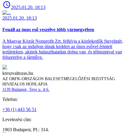
2025.01.20. 18:13
2025.01.20. 18:13
Fenáll az ónos eső veszélye több vármegyében
A Magyar Közút Nonprofit Zrt. felhívja a közlekedők figyelmét,
hogy csak az induljon útnak kedden az ónos esővel érintett
területeken, akinek halaszthatatlan dolga van, és téligumival van
felszerelve a járműve.
kreszvaltozas.hu
AZ ORFK-ORSZÁGOS BALESETMEGELŐZÉSI BIZOTTSÁG
HIVATALOS HONLAPJA
1139 Budapest, Teve u. 4-6.
Telefon:
+36 (1) 443 56 51
Levelezési cím:
1903 Budapest, Pf.: 314.