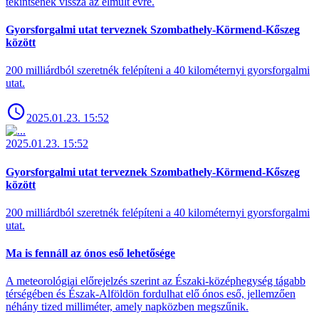
tekintsenek vissza az elmúlt évre.
Gyorsforgalmi utat terveznek Szombathely-Körmend-Kőszeg
között
200 milliárdból szeretnék felépíteni a 40 kilométernyi gyorsforgalmi
utat.
2025.01.23. 15:52
2025.01.23. 15:52
Gyorsforgalmi utat terveznek Szombathely-Körmend-Kőszeg
között
200 milliárdból szeretnék felépíteni a 40 kilométernyi gyorsforgalmi
utat.
Ma is fennáll az ónos eső lehetősége
A meteorológiai előrejelzés szerint az Északi-középhegység tágabb
térségében és Észak-Alföldön fordulhat elő ónos eső, jellemzően
néhány tized milliméter, amely napközben megszűnik.