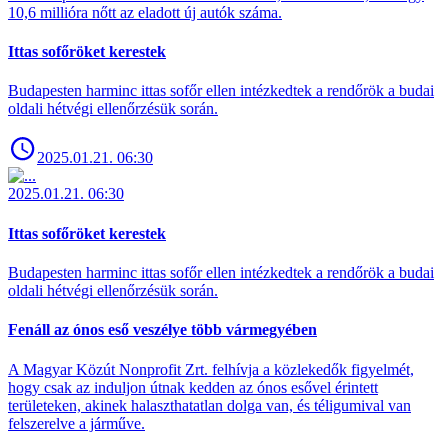
10,6 millióra nőtt az eladott új autók száma.
Ittas sofőröket kerestek
Budapesten harminc ittas sofőr ellen intézkedtek a rendőrök a budai
oldali hétvégi ellenőrzésük során.
2025.01.21. 06:30
2025.01.21. 06:30
Ittas sofőröket kerestek
Budapesten harminc ittas sofőr ellen intézkedtek a rendőrök a budai
oldali hétvégi ellenőrzésük során.
Fenáll az ónos eső veszélye több vármegyében
A Magyar Közút Nonprofit Zrt. felhívja a közlekedők figyelmét,
hogy csak az induljon útnak kedden az ónos esővel érintett
területeken, akinek halaszthatatlan dolga van, és téligumival van
felszerelve a járműve.