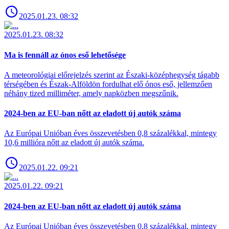
2025.01.23. 08:32
2025.01.23. 08:32
Ma is fennáll az ónos eső lehetősége
A meteorológiai előrejelzés szerint az Északi-középhegység tágabb
térségében és Észak-Alföldön fordulhat elő ónos eső, jellemzően
néhány tized milliméter, amely napközben megszűnik.
2024-ben az EU-ban nőtt az eladott új autók száma
Az Európai Unióban éves összevetésben 0,8 százalékkal, mintegy
10,6 millióra nőtt az eladott új autók száma.
2025.01.22. 09:21
2025.01.22. 09:21
2024-ben az EU-ban nőtt az eladott új autók száma
Az Európai Unióban éves összevetésben 0,8 százalékkal, mintegy