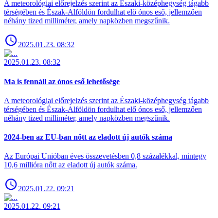
A meteorológiai előrejelzés szerint az Északi-középhegység tágabb
térségében és Észak-Alföldön fordulhat elő ónos eső, jellemzően
néhány tized milliméter, amely napközben megszűnik.
2025.01.23. 08:32
2025.01.23. 08:32
Ma is fennáll az ónos eső lehetősége
A meteorológiai előrejelzés szerint az Északi-középhegység tágabb
térségében és Észak-Alföldön fordulhat elő ónos eső, jellemzően
néhány tized milliméter, amely napközben megszűnik.
2024-ben az EU-ban nőtt az eladott új autók száma
Az Európai Unióban éves összevetésben 0,8 százalékkal, mintegy
10,6 millióra nőtt az eladott új autók száma.
2025.01.22. 09:21
2025.01.22. 09:21