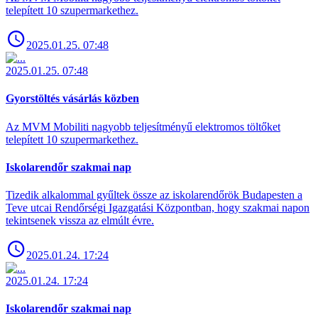
telepített 10 szupermarkethez.
2025.01.25. 07:48
2025.01.25. 07:48
Gyorstöltés vásárlás közben
Az MVM Mobiliti nagyobb teljesítményű elektromos töltőket
telepített 10 szupermarkethez.
Iskolarendőr szakmai nap
Tizedik alkalommal gyűltek össze az iskolarendőrök Budapesten a
Teve utcai Rendőrségi Igazgatási Központban, hogy szakmai napon
tekintsenek vissza az elmúlt évre.
2025.01.24. 17:24
2025.01.24. 17:24
Iskolarendőr szakmai nap