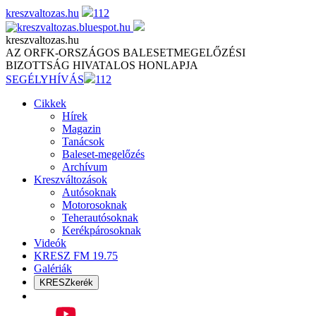
Skip
kreszvaltozas.hu
112
to
content
kreszvaltozas.hu
AZ ORFK-ORSZÁGOS BALESETMEGELŐZÉSI
BIZOTTSÁG HIVATALOS HONLAPJA
SEGÉLYHÍVÁS
112
Cikkek
Hírek
Magazin
Tanácsok
Baleset-megelőzés
Archívum
Kreszváltozások
Autósoknak
Motorosoknak
Teherautósoknak
Kerékpárosoknak
Videók
KRESZ FM 19.75
Galériák
KRESZkerék