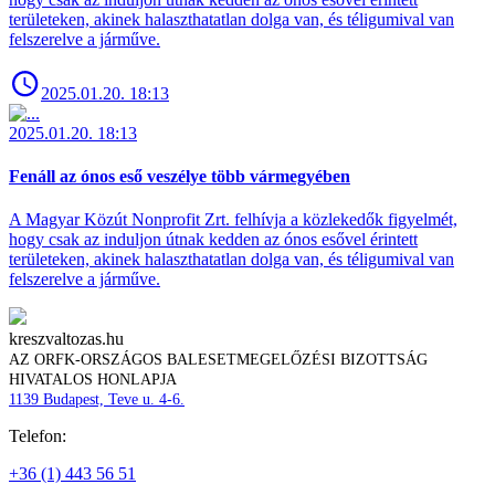
területeken, akinek halaszthatatlan dolga van, és téligumival van
felszerelve a járműve.
2025.01.20. 18:13
2025.01.20. 18:13
Fenáll az ónos eső veszélye több vármegyében
A Magyar Közút Nonprofit Zrt. felhívja a közlekedők figyelmét,
hogy csak az induljon útnak kedden az ónos esővel érintett
területeken, akinek halaszthatatlan dolga van, és téligumival van
felszerelve a járműve.
kreszvaltozas.hu
AZ ORFK-ORSZÁGOS BALESETMEGELŐZÉSI BIZOTTSÁG
HIVATALOS HONLAPJA
1139 Budapest, Teve u. 4-6.
Telefon:
+36 (1) 443 56 51