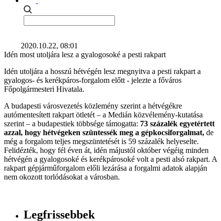
2020.10.22, 08:01
Idén most utoljára lesz a gyalogosoké a pesti rakpart
Idén utoljára a hosszú hétvégén lesz megnyitva a pesti rakpart a
gyalogos- és kerékpáros-forgalom előtt - jelezte a főváros
Főpolgármesteri Hivatala.
A budapesti városvezetés közlemény szerint a hétvégékre
autómentesített rakpart ötletét – a Medián közvélemény-kutatása
szerint – a budapestiek többsége támogatta:
73 százalék egyetértett
azzal, hogy hétvégeken szüntessék meg a gépkocsiforgalmat,
de
még a forgalom teljes megszüntetését is 59 százalék helyeselte.
Felidézték, hogy fél éven át, idén májustól október végéig minden
hétvégén a gyalogosoké és kerékpárosoké volt a pesti alsó rakpart. A
rakpart gépjárműforgalom előli lezárása a forgalmi adatok alapján
nem okozott torlódásokat a városban.
Legfrissebbek