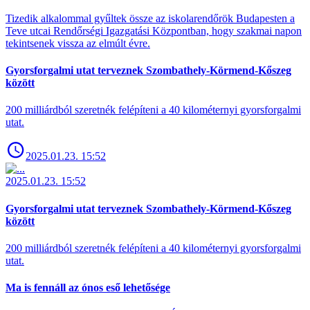
Tizedik alkalommal gyűltek össze az iskolarendőrök Budapesten a
Teve utcai Rendőrségi Igazgatási Központban, hogy szakmai napon
tekintsenek vissza az elmúlt évre.
Gyorsforgalmi utat terveznek Szombathely-Körmend-Kőszeg
között
200 milliárdból szeretnék felépíteni a 40 kilométernyi gyorsforgalmi
utat.
2025.01.23. 15:52
2025.01.23. 15:52
Gyorsforgalmi utat terveznek Szombathely-Körmend-Kőszeg
között
200 milliárdból szeretnék felépíteni a 40 kilométernyi gyorsforgalmi
utat.
Ma is fennáll az ónos eső lehetősége