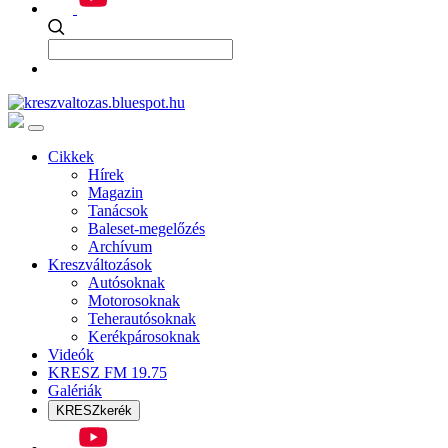
Cikkek
Hírek
Magazin
Tanácsok
Baleset-megelőzés
Archívum
Kreszváltozások
Autósoknak
Motorosoknak
Teherautósoknak
Kerékpárosoknak
Videók
KRESZ FM 19.75
Galériák
KRESZkerék