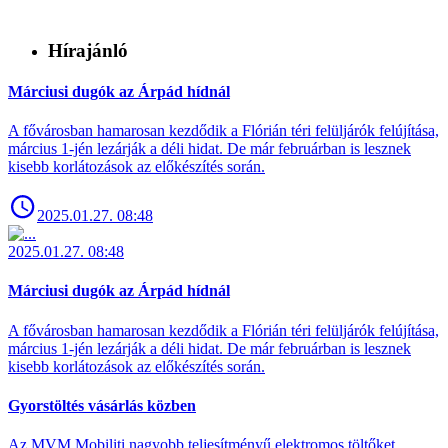
Hírajánló
Márciusi dugók az Árpád hídnál
A fővárosban hamarosan kezdődik a Flórián téri felüljárók felújítása,
március 1-jén lezárják a déli hidat. De már februárban is lesznek
kisebb korlátozások az előkészítés során.
2025.01.27. 08:48
2025.01.27. 08:48
Márciusi dugók az Árpád hídnál
A fővárosban hamarosan kezdődik a Flórián téri felüljárók felújítása,
március 1-jén lezárják a déli hidat. De már februárban is lesznek
kisebb korlátozások az előkészítés során.
Gyorstöltés vásárlás közben
Az MVM Mobiliti nagyobb teljesítményű elektromos töltőket