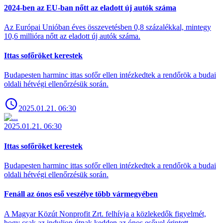
2024-ben az EU-ban nőtt az eladott új autók száma
Az Európai Unióban éves összevetésben 0,8 százalékkal, mintegy
10,6 millióra nőtt az eladott új autók száma.
Ittas sofőröket kerestek
Budapesten harminc ittas sofőr ellen intézkedtek a rendőrök a budai
oldali hétvégi ellenőrzésük során.
2025.01.21. 06:30
2025.01.21. 06:30
Ittas sofőröket kerestek
Budapesten harminc ittas sofőr ellen intézkedtek a rendőrök a budai
oldali hétvégi ellenőrzésük során.
Fenáll az ónos eső veszélye több vármegyében
A Magyar Közút Nonprofit Zrt. felhívja a közlekedők figyelmét,
hogy csak az induljon útnak kedden az ónos esővel érintett