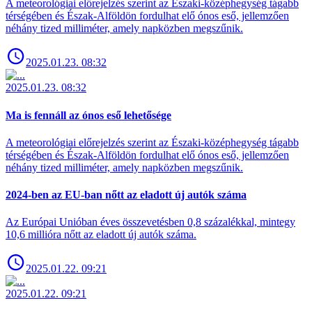
A meteorológiai előrejelzés szerint az Északi-középhegység tágabb
térségében és Észak-Alföldön fordulhat elő ónos eső, jellemzően
néhány tized milliméter, amely napközben megszűnik.
2025.01.23. 08:32
2025.01.23. 08:32
Ma is fennáll az ónos eső lehetősége
A meteorológiai előrejelzés szerint az Északi-középhegység tágabb
térségében és Észak-Alföldön fordulhat elő ónos eső, jellemzően
néhány tized milliméter, amely napközben megszűnik.
2024-ben az EU-ban nőtt az eladott új autók száma
Az Európai Unióban éves összevetésben 0,8 százalékkal, mintegy
10,6 millióra nőtt az eladott új autók száma.
2025.01.22. 09:21
2025.01.22. 09:21