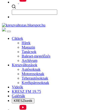
Cikkek
Hírek
Magazin
Tanácsok
Baleset-megelőzés
Archívum
Kreszváltozások
Autósoknak
Motorosoknak
Teherautósoknak
Kerékpárosoknak
Videók
KRESZ FM 19.75
Galériák
KRESZkerék