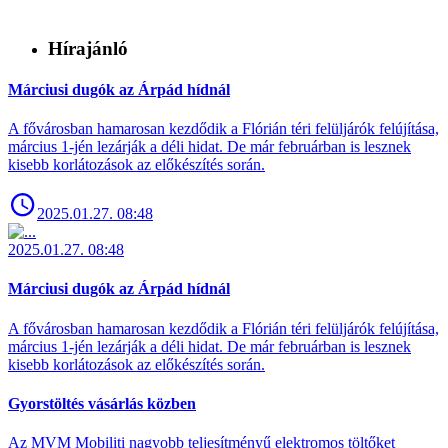
Hírajánló
Márciusi dugók az Árpád hídnál
A fővárosban hamarosan kezdődik a Flórián téri felüljárók felújítása,
március 1-jén lezárják a déli hidat. De már februárban is lesznek
kisebb korlátozások az előkészítés során.
2025.01.27. 08:48
2025.01.27. 08:48
Márciusi dugók az Árpád hídnál
A fővárosban hamarosan kezdődik a Flórián téri felüljárók felújítása,
március 1-jén lezárják a déli hidat. De már februárban is lesznek
kisebb korlátozások az előkészítés során.
Gyorstöltés vásárlás közben
Az MVM Mobiliti nagyobb teljesítményű elektromos töltőket