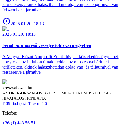
területeken, akinek halaszthatatlan dolga van, és téligumival van
felszerelve a járműve.
2025.01.20. 18:13
2025.01.20. 18:13
Fenáll az ónos eső veszélye több vármegyében
A Magyar Közút Nonprofit Zrt. felhívja a közlekedők figyelmét,
hogy csak az induljon útnak kedden az ónos esővel érintett
területeken, akinek halaszthatatlan dolga van, és téligumival van
felszerelve a járműve.
kreszvaltozas.hu
AZ ORFK-ORSZÁGOS BALESETMEGELŐZÉSI BIZOTTSÁG
HIVATALOS HONLAPJA
1139 Budapest, Teve u. 4-6.
Telefon:
+36 (1) 443 56 51