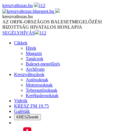
Skip
kreszvaltozas.hu
112
to
content
kreszvaltozas.hu
AZ ORFK-ORSZÁGOS BALESETMEGELŐZÉSI
BIZOTTSÁG HIVATALOS HONLAPJA
SEGÉLYHÍVÁS
112
Cikkek
Hírek
Magazin
Tanácsok
Baleset-megelőzés
Archívum
Kreszváltozások
Autósoknak
Motorosoknak
Teherautósoknak
Kerékpárosoknak
Videók
KRESZ FM 19.75
Galériák
KRESZkerék