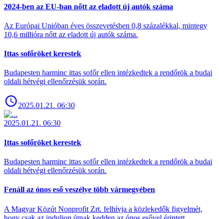
2024-ben az EU-ban nőtt az eladott új autók száma
Az Európai Unióban éves összevetésben 0,8 százalékkal, mintegy
10,6 millióra nőtt az eladott új autók száma.
Ittas sofőröket kerestek
Budapesten harminc ittas sofőr ellen intézkedtek a rendőrök a budai
oldali hétvégi ellenőrzésük során.
2025.01.21. 06:30
2025.01.21. 06:30
Ittas sofőröket kerestek
Budapesten harminc ittas sofőr ellen intézkedtek a rendőrök a budai
oldali hétvégi ellenőrzésük során.
Fenáll az ónos eső veszélye több vármegyében
A Magyar Közút Nonprofit Zrt. felhívja a közlekedők figyelmét,
hogy csak az induljon útnak kedden az ónos esővel érintett