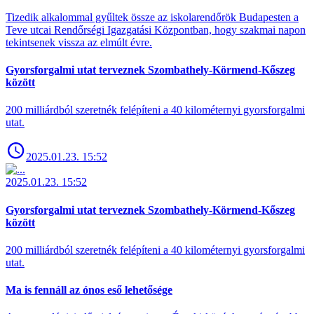
Tizedik alkalommal gyűltek össze az iskolarendőrök Budapesten a
Teve utcai Rendőrségi Igazgatási Központban, hogy szakmai napon
tekintsenek vissza az elmúlt évre.
Gyorsforgalmi utat terveznek Szombathely-Körmend-Kőszeg
között
200 milliárdból szeretnék felépíteni a 40 kilométernyi gyorsforgalmi
utat.
2025.01.23. 15:52
2025.01.23. 15:52
Gyorsforgalmi utat terveznek Szombathely-Körmend-Kőszeg
között
200 milliárdból szeretnék felépíteni a 40 kilométernyi gyorsforgalmi
utat.
Ma is fennáll az ónos eső lehetősége