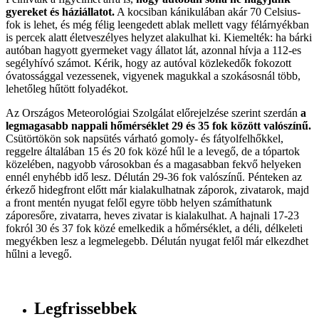
gyereket és háziállatot.
A kocsiban kánikulában akár 70 Celsius-
fok is lehet, és még félig leengedett ablak mellett vagy félárnyékban
is percek alatt életveszélyes helyzet alakulhat ki. Kiemelték: ha bárki
autóban hagyott gyermeket vagy állatot lát, azonnal hívja a 112-es
segélyhívó számot. Kérik, hogy az autóval közlekedők fokozott
óvatossággal vezessenek, vigyenek magukkal a szokásosnál több,
lehetőleg hűtött folyadékot.
Az Országos Meteorológiai Szolgálat előrejelzése szerint szerdán
a
legmagasabb nappali hőmérséklet 29 és 35 fok között valószínű.
Csütörtökön sok napsütés várható gomoly- és fátyolfelhőkkel,
reggelre általában 15 és 20 fok közé hűl le a levegő, de a tópartok
közelében, nagyobb városokban és a magasabban fekvő helyeken
ennél enyhébb idő lesz. Délután 29-36 fok valószínű. Pénteken az
érkező hidegfront előtt már kialakulhatnak záporok, zivatarok, majd
a front mentén nyugat felől egyre több helyen számíthatunk
záporesőre, zivatarra, heves zivatar is kialakulhat. A hajnali 17-23
fokról 30 és 37 fok közé emelkedik a hőmérséklet, a déli, délkeleti
megyékben lesz a legmelegebb. Délután nyugat felől már elkezdhet
hűlni a levegő.
Legfrissebbek