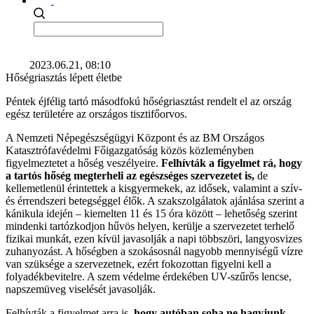
2023.06.21, 08:10
Hőségriasztás lépett életbe
Péntek éjfélig tartó másodfokú hőségriasztást rendelt el az ország
egész területére az országos tisztifőorvos.
A Nemzeti Népegészségügyi Központ és az BM Országos
Katasztrófavédelmi Főigazgatóság közös közleményben
figyelmeztetet a hőség veszélyeire.
Felhívták a figyelmet rá, hogy
a tartós hőség megterheli az egészséges szervezetet is,
de
kellemetlenül érintettek a kisgyermekek, az idősek, valamint a szív-
és érrendszeri betegséggel élők. A szakszolgálatok ajánlása szerint a
kánikula idején – kiemelten 11 és 15 óra között – lehetőség szerint
mindenki tartózkodjon hűvös helyen, kerülje a szervezetet terhelő
fizikai munkát, ezen kívül javasolják a napi többszöri, langyosvizes
zuhanyozást. A hőségben a szokásosnál nagyobb mennyiségű vízre
van szüksége a szervezetnek, ezért fokozottan figyelni kell a
folyadékbevitelre. A szem védelme érdekében UV-szűrős lencse,
napszemüveg viselését javasolják.
Felhívták a figyelmet arra is,
hogy autóban soha ne hagyjunk