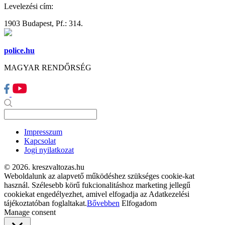
Levelezési cím:
1903 Budapest, Pf.: 314.
police.hu
MAGYAR RENDŐRSÉG
Impresszum
Kapcsolat
Jogi nyilatkozat
© 2026. kreszvaltozas.hu
Weboldalunk az alapvető működéshez szükséges cookie-kat
használ. Szélesebb körű fukcionalitáshoz marketing jellegű
cookiekat engedélyezhet, amivel elfogadja az Adatkezelési
tájékoztatóban foglaltakat.
Bővebben
Elfogadom
Manage consent