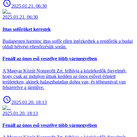
2025.01.21. 06:30
2025.01.21. 06:30
Ittas sofőröket kerestek
Budapesten harminc ittas sofőr ellen intézkedtek a rendőrök a budai
oldali hétvégi ellenőrzésük során.
Fenáll az ónos eső veszélye több vármegyében
A Magyar Közút Nonprofit Zrt. felhívja a közlekedők figyelmét,
hogy csak az induljon útnak kedden az ónos esővel érintett
területeken, akinek halaszthatatlan dolga van, és téligumival van
felszerelve a járműve.
2025.01.20. 18:13
2025.01.20. 18:13
Fenáll az ónos eső veszélye több vármegyében