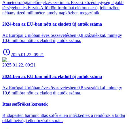
A meteorológiai előrejelzés szerint az Északi-középhegység tágabb
térségében és Észak-Alföldön fordulhat elő ónos eső, jellemzően
néhány tized milliméter, amely napközben megszűnik.
2024-ben az EU-ban nőtt az eladott új autók száma
Az Európai Unióban éves összevetésben 0,8 százalékkal, mintegy
10,6 millióra nőtt az eladott új autók száma.
2025.01.22. 09:21
2025.01.22. 09:21
2024-ben az EU-ban nőtt az eladott új autók száma
Az Európai Unióban éves összevetésben 0,8 százalékkal, mintegy
10,6 millióra nőtt az eladott új autók száma.
Ittas sofőröket kerestek
Budapesten harminc ittas sofőr ellen intézkedtek a rendőrök a budai
oldali hétvégi ellenőrzésük során.