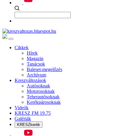
Cikkek
Hírek
Magazin
Tanácsok
Baleset-megelőzés
Archívum
Kreszváltozások
Autósoknak
Motorosoknak
Teherautósoknak
Kerékpárosoknak
Videók
KRESZ FM 19.75
Galériák
KRESZkerék