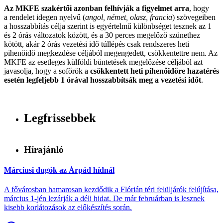
Az MKFE szakértői azonban felhívják a figyelmet arra
, hogy
a rendelet idegen nyelvű (
angol, német, olasz, francia
) szövegeiben
a hosszabbítás célja szerint is egyértelmű különbséget tesznek az 1
és 2 órás változatok között, és a 30 perces megelőző szünethez
kötött, akár 2 órás vezetési idő túllépés csak rendszeres heti
pihenőidő megkezdése céljából megengedett, csökkentettre nem. Az
MKFE az esetleges külföldi büntetések megelőzése céljából azt
javasolja, hogy a sofőrök a
csökkentett heti pihenőidőre hazatérés
esetén legfeljebb 1 órával hosszabbítsák meg a vezetési időt
.
Legfrissebbek
Hírajánló
Márciusi dugók az Árpád hídnál
A fővárosban hamarosan kezdődik a Flórián téri felüljárók felújítása,
március 1-jén lezárják a déli hidat. De már februárban is lesznek
kisebb korlátozások az előkészítés során.