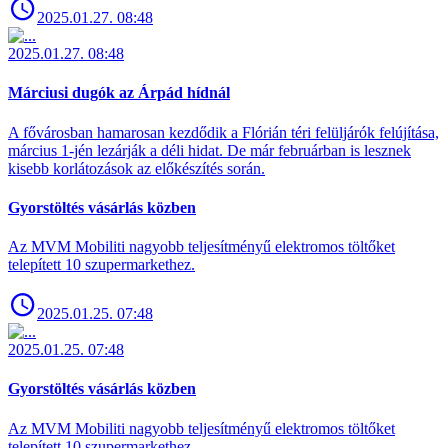
2025.01.27. 08:48
2025.01.27. 08:48
Márciusi dugók az Árpád hídnál
A fővárosban hamarosan kezdődik a Flórián téri felüljárók felújítása,
március 1-jén lezárják a déli hidat. De már februárban is lesznek
kisebb korlátozások az előkészítés során.
Gyorstöltés vásárlás közben
Az MVM Mobiliti nagyobb teljesítményű elektromos töltőket
telepített 10 szupermarkethez.
2025.01.25. 07:48
2025.01.25. 07:48
Gyorstöltés vásárlás közben
Az MVM Mobiliti nagyobb teljesítményű elektromos töltőket
telepített 10 szupermarkethez.