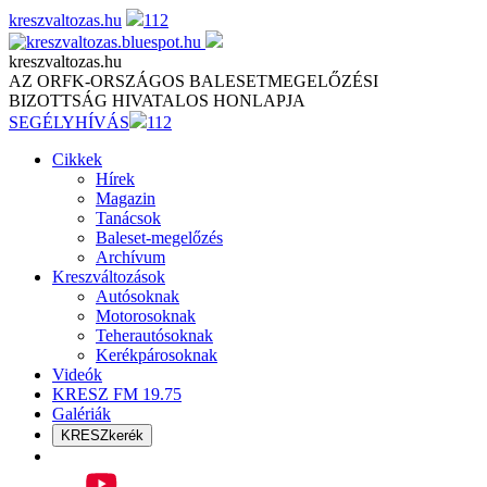
Skip
kreszvaltozas.hu
112
to
content
kreszvaltozas.hu
AZ ORFK-ORSZÁGOS BALESETMEGELŐZÉSI
BIZOTTSÁG HIVATALOS HONLAPJA
SEGÉLYHÍVÁS
112
Cikkek
Hírek
Magazin
Tanácsok
Baleset-megelőzés
Archívum
Kreszváltozások
Autósoknak
Motorosoknak
Teherautósoknak
Kerékpárosoknak
Videók
KRESZ FM 19.75
Galériák
KRESZkerék