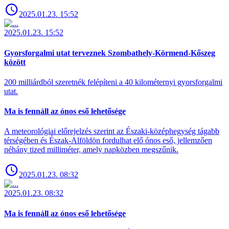
2025.01.23. 15:52
2025.01.23. 15:52
Gyorsforgalmi utat terveznek Szombathely-Körmend-Kőszeg
között
200 milliárdból szeretnék felépíteni a 40 kilométernyi gyorsforgalmi
utat.
Ma is fennáll az ónos eső lehetősége
A meteorológiai előrejelzés szerint az Északi-középhegység tágabb
térségében és Észak-Alföldön fordulhat elő ónos eső, jellemzően
néhány tized milliméter, amely napközben megszűnik.
2025.01.23. 08:32
2025.01.23. 08:32
Ma is fennáll az ónos eső lehetősége