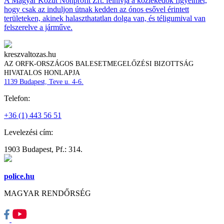
A Magyar Közút Nonprofit Zrt. felhívja a közlekedők figyelmét,
hogy csak az induljon útnak kedden az ónos esővel érintett
területeken, akinek halaszthatatlan dolga van, és téligumival van
felszerelve a járműve.
kreszvaltozas.hu
AZ ORFK-ORSZÁGOS BALESETMEGELŐZÉSI BIZOTTSÁG
HIVATALOS HONLAPJA
1139 Budapest, Teve u. 4-6.
Telefon:
+36 (1) 443 56 51
Levelezési cím:
1903 Budapest, Pf.: 314.
police.hu
MAGYAR RENDŐRSÉG