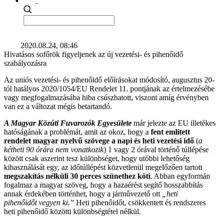
2020.08.24, 08:46
Hivatásos sofőrök figyeljenek az új vezetési- és pihenőidő
szabályozásra
Az uniós vezetési- és pihenőidő előírásokat módosító, augusztus 20-
tól hatályos 2020/1054/EU Rendelet 11. pontjának az értelmezésébe
vagy megfogalmazásába hiba csúszhatott, viszont amíg érvényben
van ez a változat mégis betartandó.
A Magyar Közúti Fuvarozók Egyesülete
már jelezte az EU illetékes
hatóságának a problémát, amit az okoz, hogy a
fent említett
rendelet magyar nyelvű szövege a napi és heti vezetési idő
(
a
kétheti 90 órára nem vonatkozik
) 1 vagy 2 órával történő túllépése
között csak aszerint tesz különbséget, hogy utóbbi lehetőség
kihasználását egy, az időtúllépést közvetlenül megelőzően tartott
megszakítás nélküli 30 perces szünethez köti
. Abban egyformán
fogalmaz a magyar szöveg, hogy a hazaérést segítő hosszabbítás
annak érdekében történhet, hogy a járművezető ott
„heti
pihenőidőt vegyen ki.”
Heti pihenőidőt, csökkentett és rendszeres
heti pihenőidő közötti különbségtétel nélkül.