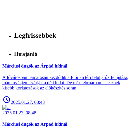
Legfrissebbek
Hírajánló
Márciusi dugók az Árpád hídnál
A fővárosban hamarosan kezdődik a Flórián téri felüljárók felújítása,
március 1-jén lezárják a déli hidat. De már februárban is lesznek
kisebb korlátozások az előkészítés során.
2025.01.27. 08:48
2025.01.27. 08:48
Márciusi dugók az Árpád hídnál