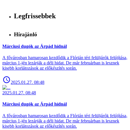
Legfrissebbek
Hírajánló
Márciusi dugók az Árpád hídnál
A fővárosban hamarosan kezdődik a Flórián téri felüljárók felújítása,
március 1-jén lezárják a déli hidat. De már februárban is lesznek
kisebb korlátozások az előkészítés során.
2025.01.27. 08:48
2025.01.27. 08:48
Márciusi dugók az Árpád hídnál
A fővárosban hamarosan kezdődik a Flórián téri felüljárók felújítása,
március 1-jén lezárják a déli hidat. De már februárban is lesznek
kisebb korlátozások az előkészítés során.