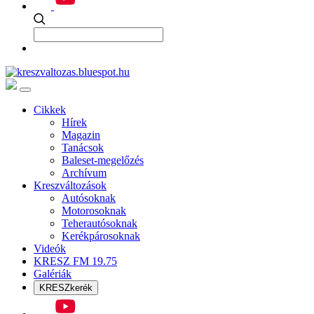
Cikkek
Hírek
Magazin
Tanácsok
Baleset-megelőzés
Archívum
Kreszváltozások
Autósoknak
Motorosoknak
Teherautósoknak
Kerékpárosoknak
Videók
KRESZ FM 19.75
Galériák
KRESZkerék