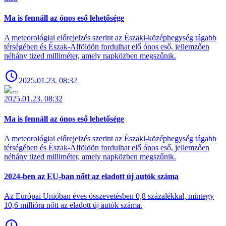
Ma is fennáll az ónos eső lehetősége
A meteorológiai előrejelzés szerint az Északi-középhegység tágabb
térségében és Észak-Alföldön fordulhat elő ónos eső, jellemzően
néhány tized milliméter, amely napközben megszűnik.
2025.01.23. 08:32
2025.01.23. 08:32
Ma is fennáll az ónos eső lehetősége
A meteorológiai előrejelzés szerint az Északi-középhegység tágabb
térségében és Észak-Alföldön fordulhat elő ónos eső, jellemzően
néhány tized milliméter, amely napközben megszűnik.
2024-ben az EU-ban nőtt az eladott új autók száma
Az Európai Unióban éves összevetésben 0,8 százalékkal, mintegy
10,6 millióra nőtt az eladott új autók száma.