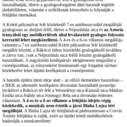
használhatják, illetve a gyalogosforgalom által használt legtöbb
járdafelületen, valamint a szökőkutak környékén is folytatják a
felújítási munkákat.
A Keleti pályaudvar felé közlekedő 7-es autóbuszcsalád megállóját
gyalogosan az aluljáró felől, illetve a Népszínház utca és
az Astoria
irányából egy mobilkerítések által leválasztott gyalogos folyosón
keresztül lehet megközelíteni.
A 4-es és a 6-os villamos megállója,
valamint a 7-es autóbuszcsalád Keleti pályaudvar felé közlekedő
megállói közötti, a Rákóczi úthoz közelebbi gyalogátkelő továbbra
is zárva van, csak a Népszínház utca felőli felszíni gyalogátkelő
használható. A nagykörúti kerékpársáv ideiglenesen megszűnt a
csomópontban, az irányonként fennmaradó egy forgalmi sávban
közlekedve lehet átjutni kerékpárral a csomóponton.
A hatodik építési ütem ideje alatt – az előző ütemekhez hasonlóan –
a BKK az alternatív kerékpáros útvonalak használatát javasolja:
biciklivel a Rákóczi tér felé a Wesselényi utca-Klauzál utca-Márkus
Emília utca-Stáhly utca-Somogyi Béla utca útvonalat érdemes
választani.
A 4-es és a 6-os villamos a felújítás idején végig
közlekedik, a munkák nem érintik a járat Blaha Lujza téri
megállóját
. A Blaha Lujza tér felújításával párhuzamosan a Corvin
Áruház felújítása is zajlik, ezért az épület körül mobilkerítések
határolják a munkaterületet