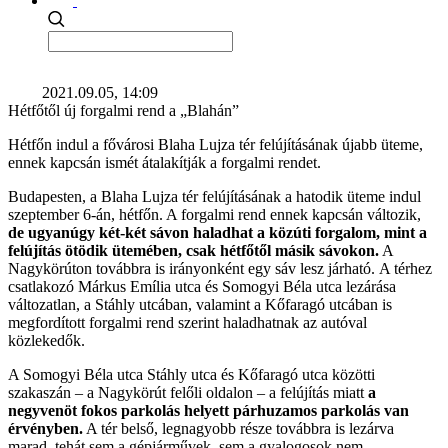
2021.09.05, 14:09
Hétfőtől új forgalmi rend a „Blahán”
Hétfőn indul a fővárosi Blaha Lujza tér felújításának újabb üteme,
ennek kapcsán ismét átalakítják a forgalmi rendet.
Budapesten, a Blaha Lujza tér felújításának a hatodik üteme indul
szeptember 6-án, hétfőn. A forgalmi rend ennek kapcsán változik,
de ugyanúgy két-két sávon haladhat a közúti forgalom, mint a
felújítás ötödik ütemében, csak hétfőtől másik sávokon.
A
Nagykörúton továbbra is irányonként egy sáv lesz járható. A térhez
csatlakozó Márkus Emília utca és Somogyi Béla utca lezárása
változatlan, a Stáhly utcában, valamint a Kőfaragó utcában is
megfordított forgalmi rend szerint haladhatnak az autóval
közlekedők.
A Somogyi Béla utca Stáhly utca és Kőfaragó utca közötti
szakaszán – a Nagykörút felőli oldalon – a felújítás miatt
a
negyvenöt fokos parkolás helyett párhuzamos parkolás van
érvényben.
A tér belső, legnagyobb része továbbra is lezárva
marad, tehát sem a gépjárművek, sem a gyalogosok nem