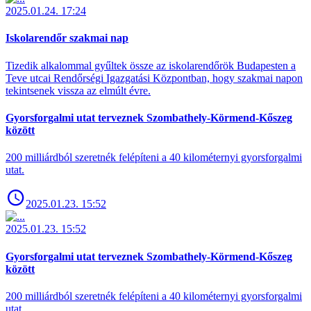
2025.01.24. 17:24
Iskolarendőr szakmai nap
Tizedik alkalommal gyűltek össze az iskolarendőrök Budapesten a
Teve utcai Rendőrségi Igazgatási Központban, hogy szakmai napon
tekintsenek vissza az elmúlt évre.
Gyorsforgalmi utat terveznek Szombathely-Körmend-Kőszeg
között
200 milliárdból szeretnék felépíteni a 40 kilométernyi gyorsforgalmi
utat.
2025.01.23. 15:52
2025.01.23. 15:52
Gyorsforgalmi utat terveznek Szombathely-Körmend-Kőszeg
között
200 milliárdból szeretnék felépíteni a 40 kilométernyi gyorsforgalmi
utat.