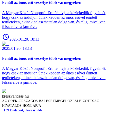
Fenáll az ónos eső veszélye több vármegyében
A Magyar Közút Nonprofit Zrt. felhívja a közlekedők figyelmét,
hogy csak az induljon útnak kedden az ónos esővel érintett
területeken, akinek halaszthatatlan dolga van, és téligumival van
felszerelve a járműve.
2025.01.20. 18:13
2025.01.20. 18:13
Fenáll az ónos eső veszélye több vármegyében
A Magyar Közút Nonprofit Zrt. felhívja a közlekedők figyelmét,
hogy csak az induljon útnak kedden az ónos esővel érintett
területeken, akinek halaszthatatlan dolga van, és téligumival van
felszerelve a járműve.
kreszvaltozas.hu
AZ ORFK-ORSZÁGOS BALESETMEGELŐZÉSI BIZOTTSÁG
HIVATALOS HONLAPJA
1139 Budapest, Teve u. 4-6.