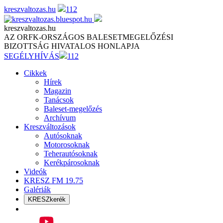
Skip
kreszvaltozas.hu
112
to
content
kreszvaltozas.hu
AZ ORFK-ORSZÁGOS BALESETMEGELŐZÉSI
BIZOTTSÁG HIVATALOS HONLAPJA
SEGÉLYHÍVÁS
112
Cikkek
Hírek
Magazin
Tanácsok
Baleset-megelőzés
Archívum
Kreszváltozások
Autósoknak
Motorosoknak
Teherautósoknak
Kerékpárosoknak
Videók
KRESZ FM 19.75
Galériák
KRESZkerék