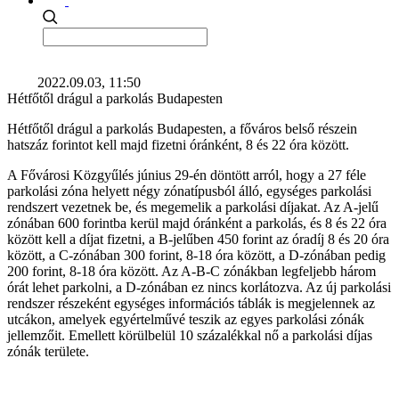
2022.09.03, 11:50
Hétfőtől drágul a parkolás Budapesten
Hétfőtől drágul a parkolás Budapesten, a főváros belső részein
hatszáz forintot kell majd fizetni óránként, 8 és 22 óra között.
A Fővárosi Közgyűlés június 29-én döntött arról, hogy a 27 féle
parkolási zóna helyett négy zónatípusból álló, egységes parkolási
rendszert vezetnek be, és megemelik a parkolási díjakat. Az A-jelű
zónában 600 forintba kerül majd óránként a parkolás, és 8 és 22 óra
között kell a díjat fizetni, a B-jelűben 450 forint az óradíj 8 és 20 óra
között, a C-zónában 300 forint, 8-18 óra között, a D-zónában pedig
200 forint, 8-18 óra között. Az A-B-C zónákban legfeljebb három
órát lehet parkolni, a D-zónában ez nincs korlátozva. Az új parkolási
rendszer részeként egységes információs táblák is megjelennek az
utcákon, amelyek egyértelművé teszik az egyes parkolási zónák
jellemzőit. Emellett körülbelül 10 százalékkal nő a parkolási díjas
zónák területe.