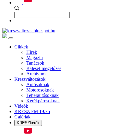
Cikkek
Hírek
Magazin
Tanácsok
Baleset-megelőzés
Archívum
Kreszváltozások
Autósoknak
Motorosoknak
Teherautósoknak
Kerékpárosoknak
Videók
KRESZ FM 19.75
Galériák
KRESZkerék