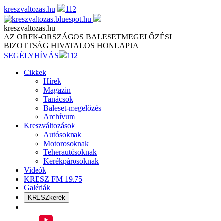
Skip
kreszvaltozas.hu
112
to
content
kreszvaltozas.hu
AZ ORFK-ORSZÁGOS BALESETMEGELŐZÉSI
BIZOTTSÁG HIVATALOS HONLAPJA
SEGÉLYHÍVÁS
112
Cikkek
Hírek
Magazin
Tanácsok
Baleset-megelőzés
Archívum
Kreszváltozások
Autósoknak
Motorosoknak
Teherautósoknak
Kerékpárosoknak
Videók
KRESZ FM 19.75
Galériák
KRESZkerék