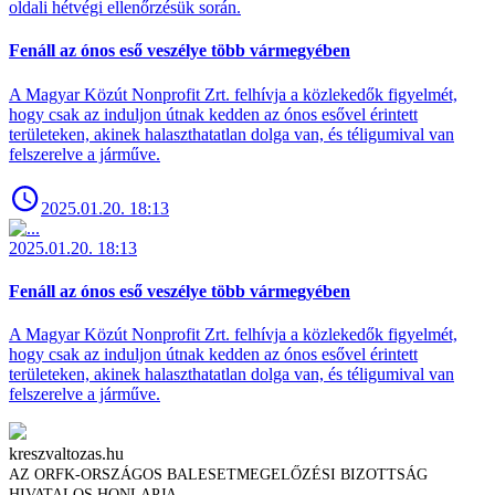
oldali hétvégi ellenőrzésük során.
Fenáll az ónos eső veszélye több vármegyében
A Magyar Közút Nonprofit Zrt. felhívja a közlekedők figyelmét,
hogy csak az induljon útnak kedden az ónos esővel érintett
területeken, akinek halaszthatatlan dolga van, és téligumival van
felszerelve a járműve.
2025.01.20. 18:13
2025.01.20. 18:13
Fenáll az ónos eső veszélye több vármegyében
A Magyar Közút Nonprofit Zrt. felhívja a közlekedők figyelmét,
hogy csak az induljon útnak kedden az ónos esővel érintett
területeken, akinek halaszthatatlan dolga van, és téligumival van
felszerelve a járműve.
kreszvaltozas.hu
AZ ORFK-ORSZÁGOS BALESETMEGELŐZÉSI BIZOTTSÁG
HIVATALOS HONLAPJA