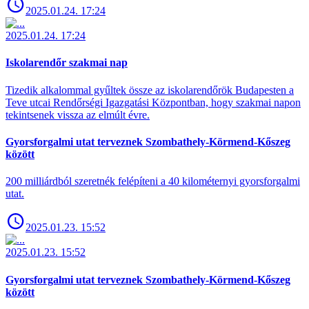
2025.01.24. 17:24
2025.01.24. 17:24
Iskolarendőr szakmai nap
Tizedik alkalommal gyűltek össze az iskolarendőrök Budapesten a
Teve utcai Rendőrségi Igazgatási Központban, hogy szakmai napon
tekintsenek vissza az elmúlt évre.
Gyorsforgalmi utat terveznek Szombathely-Körmend-Kőszeg
között
200 milliárdból szeretnék felépíteni a 40 kilométernyi gyorsforgalmi
utat.
2025.01.23. 15:52
2025.01.23. 15:52
Gyorsforgalmi utat terveznek Szombathely-Körmend-Kőszeg
között