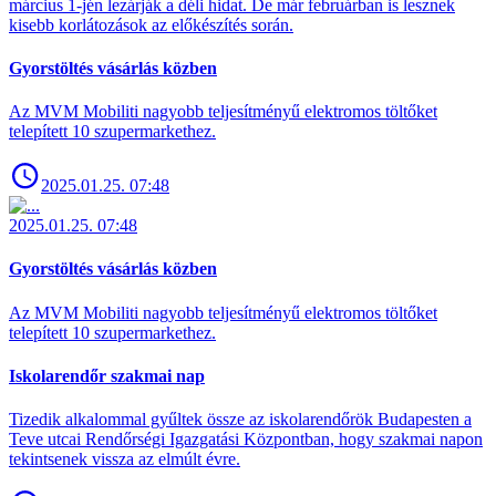
március 1-jén lezárják a déli hidat. De már februárban is lesznek
kisebb korlátozások az előkészítés során.
Gyorstöltés vásárlás közben
Az MVM Mobiliti nagyobb teljesítményű elektromos töltőket
telepített 10 szupermarkethez.
2025.01.25. 07:48
2025.01.25. 07:48
Gyorstöltés vásárlás közben
Az MVM Mobiliti nagyobb teljesítményű elektromos töltőket
telepített 10 szupermarkethez.
Iskolarendőr szakmai nap
Tizedik alkalommal gyűltek össze az iskolarendőrök Budapesten a
Teve utcai Rendőrségi Igazgatási Központban, hogy szakmai napon
tekintsenek vissza az elmúlt évre.