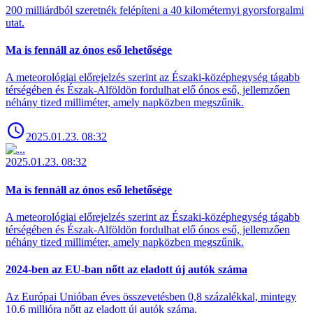
200 milliárdból szeretnék felépíteni a 40 kilométernyi gyorsforgalmi
utat.
Ma is fennáll az ónos eső lehetősége
A meteorológiai előrejelzés szerint az Északi-középhegység tágabb
térségében és Észak-Alföldön fordulhat elő ónos eső, jellemzően
néhány tized milliméter, amely napközben megszűnik.
2025.01.23. 08:32
2025.01.23. 08:32
Ma is fennáll az ónos eső lehetősége
A meteorológiai előrejelzés szerint az Északi-középhegység tágabb
térségében és Észak-Alföldön fordulhat elő ónos eső, jellemzően
néhány tized milliméter, amely napközben megszűnik.
2024-ben az EU-ban nőtt az eladott új autók száma
Az Európai Unióban éves összevetésben 0,8 százalékkal, mintegy
10,6 millióra nőtt az eladott új autók száma.