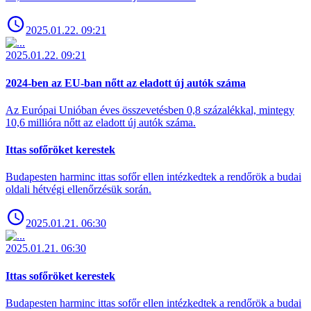
2025.01.22. 09:21
2025.01.22. 09:21
2024-ben az EU-ban nőtt az eladott új autók száma
Az Európai Unióban éves összevetésben 0,8 százalékkal, mintegy
10,6 millióra nőtt az eladott új autók száma.
Ittas sofőröket kerestek
Budapesten harminc ittas sofőr ellen intézkedtek a rendőrök a budai
oldali hétvégi ellenőrzésük során.
2025.01.21. 06:30
2025.01.21. 06:30
Ittas sofőröket kerestek
Budapesten harminc ittas sofőr ellen intézkedtek a rendőrök a budai