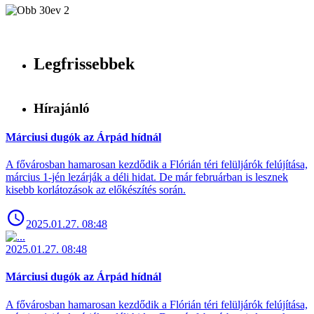
Legfrissebbek
Hírajánló
Márciusi dugók az Árpád hídnál
A fővárosban hamarosan kezdődik a Flórián téri felüljárók felújítása,
március 1-jén lezárják a déli hidat. De már februárban is lesznek
kisebb korlátozások az előkészítés során.
2025.01.27. 08:48
2025.01.27. 08:48
Márciusi dugók az Árpád hídnál
A fővárosban hamarosan kezdődik a Flórián téri felüljárók felújítása,