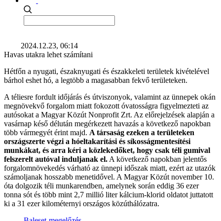
2024.12.23, 06:14
Havas utakra lehet számítani
Hétfőn a nyugati, északnyugati és északkeleti területek kivételével
bárhol eshet hó, a legtöbb a magasabban fekvő területeken.
A téliesre fordult időjárás és útviszonyok, valamint az ünnepek okán
megnövekvő forgalom miatt fokozott óvatosságra figyelmezteti az
autósokat a Magyar Közút Nonprofit Zrt. Az előrejelzések alapján a
vasárnap késő délután megérkezett havazás a következő napokban
több vármegyét érint majd.
A társaság ezeken a területeken
országszerte végzi a hóeltakarítási és síkosságmentesítési
munkákat, és arra kéri a közlekedőket, hogy csak téli gumival
felszerelt autóval induljanak el.
A következő napokban jelentős
forgalomnövekedés várható az ünnepi időszak miatt, ezért az utazók
számoljanak hosszabb menetidővel. A Magyar Közút november 10.
óta dolgozik téli munkarendben, amelynek során eddig 36 ezer
tonna sót és több mint 2,7 millió liter kálcium-klorid oldatot juttatott
ki a 31 ezer kilométernyi országos közúthálózatra.
Baleset-megelőzés