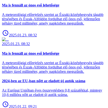
Ma is fennáll az ónos eső lehetősége
A meteorológiai előrejelzés szerint az Északi-középhegység tágabb
térségében és Észak-Alföldön fordulhat elő ónos eső, jellemzően
néhány tized milliméter, amely napközben megszűnik.
2025.01.23. 08:32
2025.01.23. 08:32
Ma is fennáll az ónos eső lehetősége
A meteorológiai előrejelzés szerint az Északi-középhegység tágabb
térségében és Észak-Alföldön fordulhat elő ónos eső, jellemzően
néhány tized milliméter, amely napközben megszűnik.
2024-ben az EU-ban nőtt az eladott új autók száma
Az Európai Unióban éves összevetésben 0,8 százalékkal, mintegy
10,6 millióra nőtt az eladott új autók száma.
2025.01.22. 09:21