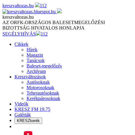
Skip
kreszvaltozas.hu
112
to
content
kreszvaltozas.hu
AZ ORFK-ORSZÁGOS BALESETMEGELŐZÉSI
BIZOTTSÁG HIVATALOS HONLAPJA
SEGÉLYHÍVÁS
112
Cikkek
Hírek
Magazin
Tanácsok
Baleset-megelőzés
Archívum
Kreszváltozások
Autósoknak
Motorosoknak
Teherautósoknak
Kerékpárosoknak
Videók
KRESZ FM 19.75
Galériák
KRESZkerék