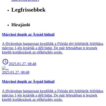
Legfrissebbek
Hírajánló
Márciusi dugók az Árpád hídnál
A fővárosban hamarosan kezdődik a Flórián téri felüljárók felújítása,
március 1-jén lezárják a déli hidat. De már februárban is lesznek
kisebb korlátozások az előkészítés során.
2025.01.27. 08:48
2025.01.27. 08:48
Márciusi dugók az Árpád hídnál
A fővárosban hamarosan kezdődik a Flórián téri felüljárók felújítása,
március 1-jén lezárják a déli hidat. De már februárban is lesznek
kisebb korlátozások az előkészítés során.