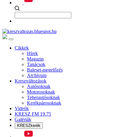
Cikkek
Hírek
Magazin
Tanácsok
Baleset-megelőzés
Archívum
Kreszváltozások
Autósoknak
Motorosoknak
Teherautósoknak
Kerékpárosoknak
Videók
KRESZ FM 19.75
Galériák
KRESZkerék