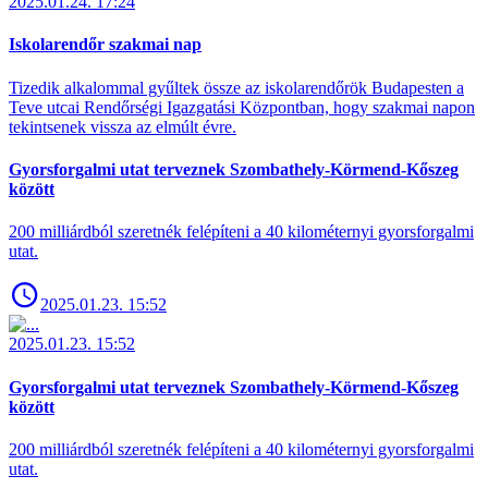
2025.01.24. 17:24
Iskolarendőr szakmai nap
Tizedik alkalommal gyűltek össze az iskolarendőrök Budapesten a
Teve utcai Rendőrségi Igazgatási Központban, hogy szakmai napon
tekintsenek vissza az elmúlt évre.
Gyorsforgalmi utat terveznek Szombathely-Körmend-Kőszeg
között
200 milliárdból szeretnék felépíteni a 40 kilométernyi gyorsforgalmi
utat.
2025.01.23. 15:52
2025.01.23. 15:52
Gyorsforgalmi utat terveznek Szombathely-Körmend-Kőszeg
között
200 milliárdból szeretnék felépíteni a 40 kilométernyi gyorsforgalmi
utat.