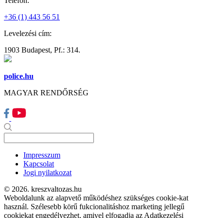
Telefon:
+36 (1) 443 56 51
Levelezési cím:
1903 Budapest, Pf.: 314.
police.hu
MAGYAR RENDŐRSÉG
Impresszum
Kapcsolat
Jogi nyilatkozat
© 2026. kreszvaltozas.hu
Weboldalunk az alapvető működéshez szükséges cookie-kat
használ. Szélesebb körű fukcionalitáshoz marketing jellegű
cookiekat engedélyezhet, amivel elfogadja az Adatkezelési