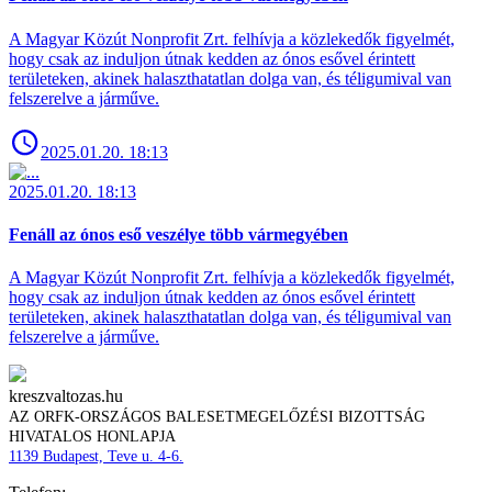
A Magyar Közút Nonprofit Zrt. felhívja a közlekedők figyelmét,
hogy csak az induljon útnak kedden az ónos esővel érintett
területeken, akinek halaszthatatlan dolga van, és téligumival van
felszerelve a járműve.
2025.01.20. 18:13
2025.01.20. 18:13
Fenáll az ónos eső veszélye több vármegyében
A Magyar Közút Nonprofit Zrt. felhívja a közlekedők figyelmét,
hogy csak az induljon útnak kedden az ónos esővel érintett
területeken, akinek halaszthatatlan dolga van, és téligumival van
felszerelve a járműve.
kreszvaltozas.hu
AZ ORFK-ORSZÁGOS BALESETMEGELŐZÉSI BIZOTTSÁG
HIVATALOS HONLAPJA
1139 Budapest, Teve u. 4-6.