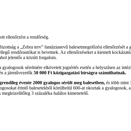
tt ellenőrzést a rendőrség.
ttság a „Zebra terv” fantázianevű balesetmegelőzési ellenőrzését a g
ellegű rendőrautókat is bevetnek. Az ellenőrzéseket a kiemelt kockázatú
hol jelentős a közúti forgalom.
 gyalogosok sérelmére elkövetett jogsértés esetén a helyszínen az inté
etén a járművezetők
50 000 Ft közigazgatási bírságra számíthatnak.
grendileg évente 2000 gyalogos sérült meg balesetben,
és több mint 
alogosokat érintő balesetekből körülbelül 600-at okoztak a gyalogosok
ek megközelítőleg 3 százaléka halálos kimenetelű.