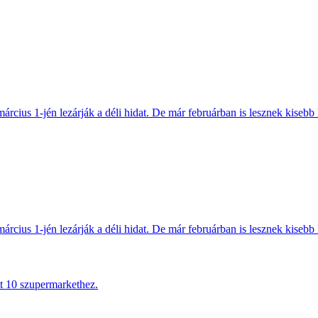
március 1-jén lezárják a déli hidat. De már februárban is lesznek kisebb 
március 1-jén lezárják a déli hidat. De már februárban is lesznek kisebb 
tt 10 szupermarkethez.