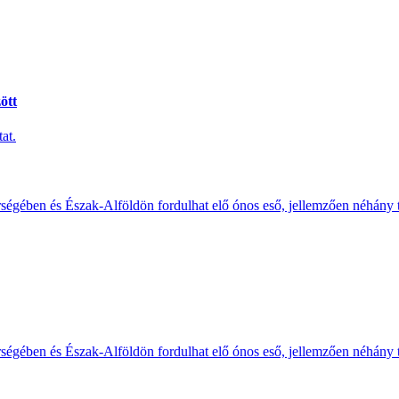
ött
at.
érségében és Észak-Alföldön fordulhat elő ónos eső, jellemzően néhány
érségében és Észak-Alföldön fordulhat elő ónos eső, jellemzően néhány