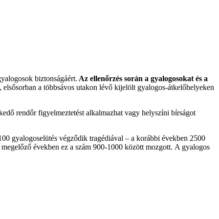
yalogosok biztonságáért.
Az ellenőrzés során a gyalogosokat és a
, elsősorban a többsávos utakon lévő kijelölt gyalogos-átkelőhelyeken
zkedő rendőr figyelmeztetést alkalmazhat vagy helyszíni bírságot
100 gyalogoselütés végződik tragédiával – a korábbi években 2500
, a megelőző években ez a szám 900-1000 között mozgott. A gyalogos