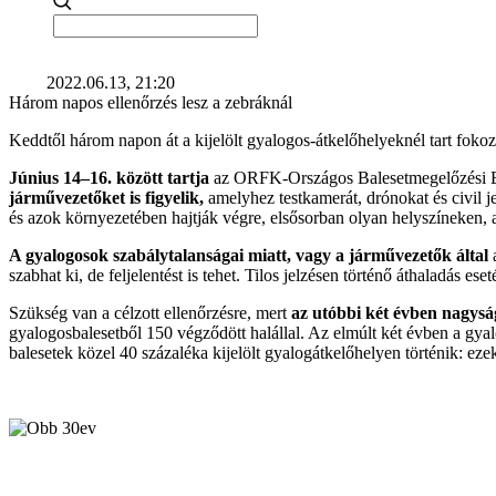
2022.06.13, 21:20
Három napos ellenőrzés lesz a zebráknál
Keddtől három napon át a kijelölt gyalogos-átkelőhelyeknél tart fokozo
Június 14–16. között tartja
az ORFK-Országos Balesetmegelőzési Bizo
járművezetőket is figyelik,
amelyhez testkamerát, drónokat és civil j
és azok környezetében hajtják végre, elsősorban olyan helyszíneken, a
A gyalogosok szabálytalanságai miatt, vagy a járművezetők által
a
szabhat ki, de feljelentést is tehet. Tilos jelzésen történő áthaladás es
Szükség van a célzott ellenőrzésre, mert
az utóbbi két évben nagysá
gyalogosbalesetből 150 végződött halállal. Az elmúlt két évben a gy
balesetek közel 40 százaléka kijelölt gyalogátkelőhelyen történik: ez