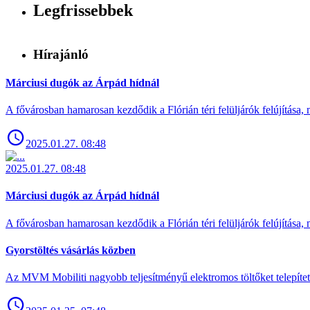
Legfrissebbek
Hírajánló
Márciusi dugók az Árpád hídnál
A fővárosban hamarosan kezdődik a Flórián téri felüljárók felújítása, 
2025.01.27. 08:48
2025.01.27. 08:48
Márciusi dugók az Árpád hídnál
A fővárosban hamarosan kezdődik a Flórián téri felüljárók felújítása, 
Gyorstöltés vásárlás közben
Az MVM Mobiliti nagyobb teljesítményű elektromos töltőket telepíte