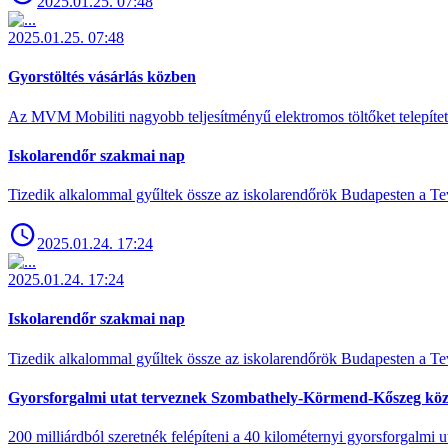
2025.01.25. 07:48
2025.01.25. 07:48
Gyorstöltés vásárlás közben
Az MVM Mobiliti nagyobb teljesítményű elektromos töltőket telepíte
Iskolarendőr szakmai nap
Tizedik alkalommal gyűltek össze az iskolarendőrök Budapesten a Tev
2025.01.24. 17:24
2025.01.24. 17:24
Iskolarendőr szakmai nap
Tizedik alkalommal gyűltek össze az iskolarendőrök Budapesten a Tev
Gyorsforgalmi utat terveznek Szombathely-Körmend-Kőszeg köz
200 milliárdból szeretnék felépíteni a 40 kilométernyi gyorsforgalmi ut