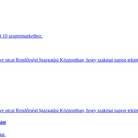
tt 10 szupermarkethez.
e utcai Rendőrségi Igazgatási Központban, hogy szakmai napon tekints
e utcai Rendőrségi Igazgatási Központban, hogy szakmai napon tekints
ött
at.