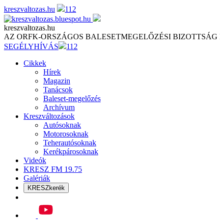
Skip
kreszvaltozas.hu
112
to
content
kreszvaltozas.hu
AZ ORFK-ORSZÁGOS BALESETMEGELŐZÉSI BIZOTTSÁG
SEGÉLYHÍVÁS
112
Cikkek
Hírek
Magazin
Tanácsok
Baleset-megelőzés
Archívum
Kreszváltozások
Autósoknak
Motorosoknak
Teherautósoknak
Kerékpárosoknak
Videók
KRESZ FM 19.75
Galériák
KRESZkerék