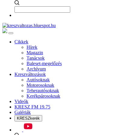
Cikkek
Hírek
Magazin
Tanácsok
Baleset-megelőzés
Archívum
Kreszváltozások
Autósoknak
Motorosoknak
Teherautósoknak
Kerékpárosoknak
Videók
KRESZ FM 19.75
Galériák
KRESZkerék