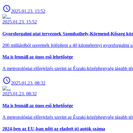
2025.01.23. 15:52
2025.01.23. 15:52
Gyorsforgalmi utat terveznek Szombathely-Körmend-Kőszeg köz
200 milliárdból szeretnék felépíteni a 40 kilométernyi gyorsforgalmi ut
Ma is fennáll az ónos eső lehetősége
A meteorológiai előrejelzés szerint az Északi-középhegység tágabb t
2025.01.23. 08:32
2025.01.23. 08:32
Ma is fennáll az ónos eső lehetősége
A meteorológiai előrejelzés szerint az Északi-középhegység tágabb t
2024-ben az EU-ban nőtt az eladott új autók száma