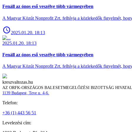
Fenáll az ónos eső veszélye több vármegyében
A Magyar Közút Nonprofit Zrt. felhívja a közlekedők figyelmét, hogy c
2025.01.20. 18:13
2025.01.20. 18:13
Fenáll az ónos eső veszélye több vármegyében
A Magyar Közút Nonprofit Zrt. felhívja a közlekedők figyelmét, hogy c
kreszvaltozas.hu
AZ ORFK-ORSZÁGOS BALESETMEGELŐZÉSI BIZOTTSÁG HIVATA
1139 Budapest, Teve u. 4-6.
Telefon:
+36 (1) 443 56 51
Levelezési cím: