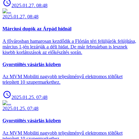
2025.01.27. 08:48
2025.01.27. 08:48
Márciusi dugók az Árpád hídnál
A fővárosban hamarosan kezdődik a Flórián téri felüljárók felújítása,
március 1-jén lezárják a déli hidat. De már februárban is lesznek
kisebb korlátozások az előkészítés során.
Gyorstöltés vásárlás közben
Az MVM Mobiliti nagyobb teljesítményű elektromos töltőket
telepített 10 szupermarkethez.
2025.01.25. 07:48
2025.01.25. 07:48
Gyorstöltés vásárlás közben
Az MVM Mobiliti nagyobb teljesítményű elektromos töltőket
telepített 10 szupermarkethez.