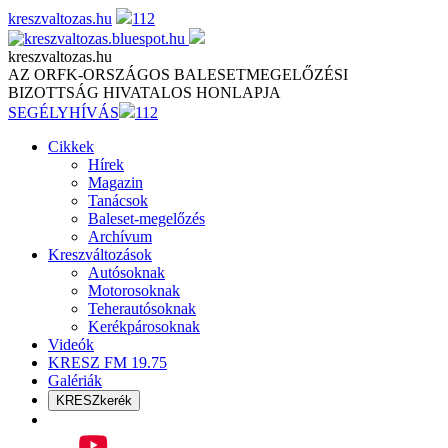
Skip
kreszvaltozas.hu
112
to
content
kreszvaltozas.hu
AZ ORFK-ORSZÁGOS BALESETMEGELŐZÉSI
BIZOTTSÁG HIVATALOS HONLAPJA
SEGÉLYHÍVÁS
112
Cikkek
Hírek
Magazin
Tanácsok
Baleset-megelőzés
Archívum
Kreszváltozások
Autósoknak
Motorosoknak
Teherautósoknak
Kerékpárosoknak
Videók
KRESZ FM 19.75
Galériák
KRESZkerék