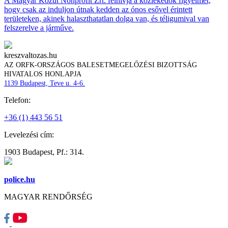
A Magyar Közút Nonprofit Zrt. felhívja a közlekedők figyelmét,
hogy csak az induljon útnak kedden az ónos esővel érintett
területeken, akinek halaszthatatlan dolga van, és téligumival van
felszerelve a járműve.
kreszvaltozas.hu
AZ ORFK-ORSZÁGOS BALESETMEGELŐZÉSI BIZOTTSÁG
HIVATALOS HONLAPJA
1139 Budapest, Teve u. 4-6.
Telefon:
+36 (1) 443 56 51
Levelezési cím:
1903 Budapest, Pf.: 314.
police.hu
MAGYAR RENDŐRSÉG