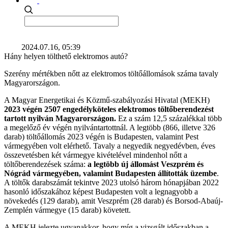
2024.07.16, 05:39
Hány helyen tölthető elektromos autó?
Szerény mértékben nőtt az elektromos töltőállomások száma tavaly
Magyarországon.
A Magyar Energetikai és Közmű-szabályozási Hivatal (MEKH)
2023 végén 2507 engedélyköteles elektromos töltőberendezést
tartott nyilván Magyarországon.
Ez a szám 12,5 százalékkal több
a megelőző év végén nyilvántartottnál. A legtöbb (866, illetve 326
darab) töltőállomás 2023 végén is Budapesten, valamint Pest
vármegyében volt elérhető. Tavaly a negyedik negyedévben, éves
összevetésben két vármegye kivételével mindenhol nőtt a
töltőberendezések száma:
a legtöbb új állomást Veszprém és
Nógrád vármegyében, valamint Budapesten állították üzembe
.
A töltők darabszámát tekintve 2023 utolsó három hónapjában 2022
hasonló időszakához képest Budapesten volt a legnagyobb a
növekedés (129 darab), amit Veszprém (28 darab) és Borsod-Abaúj-
Zemplén vármegye (15 darab) követett.
A MEKH jelezte ugyanakkor, hogy míg a vizsgált időszakban a