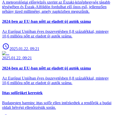
A meteorológiai előrejelzés szerint az Északi-középhegység tágabb
térségében és Észak-Alföldön fordulhat elő ónos eső, jellemzően
néhány tized milliméter, amely napközben megszűnik.
2024-ben az EU-ban nőtt az eladott új autók száma
Az Európai Unióban éves összevetésben 0,8 százalékkal, mintegy
10,6 millióra nőtt az eladott új autók száma.
2025.01.22. 09:21
2025.01.22. 09:21
2024-ben az EU-ban nőtt az eladott új autók száma
Az Európai Unióban éves összevetésben 0,8 százalékkal, mintegy
10,6 millióra nőtt az eladott új autók száma.
Ittas sofőröket kerestek
Budapesten harminc ittas sofőr ellen intézkedtek a rendőrök a budai
oldali hétvégi ellenőrzésük során.