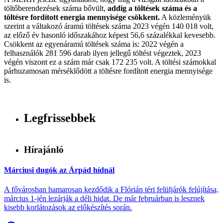
töltőberendezések száma bővült,
addig a töltések száma és a
töltésre fordított energia mennyisége csökkent.
A közleményük
szerint a váltakozó áramú töltések száma 2023 végén 140 018 volt,
az előző év hasonló időszakához képest 56,6 százalékkal kevesebb.
Csökkent az egyenáramú töltések száma is: 2022 végén a
felhasználók 281 596 darab ilyen jellegű töltést végeztek, 2023
végén viszont ez a szám már csak 172 235 volt. A töltési számokkal
párhuzamosan mérséklődött a töltésre fordított energia mennyisége
is.
Legfrissebbek
Hírajánló
Márciusi dugók az Árpád hídnál
A fővárosban hamarosan kezdődik a Flórián téri felüljárók felújítása,
március 1-jén lezárják a déli hidat. De már februárban is lesznek
kisebb korlátozások az előkészítés során.