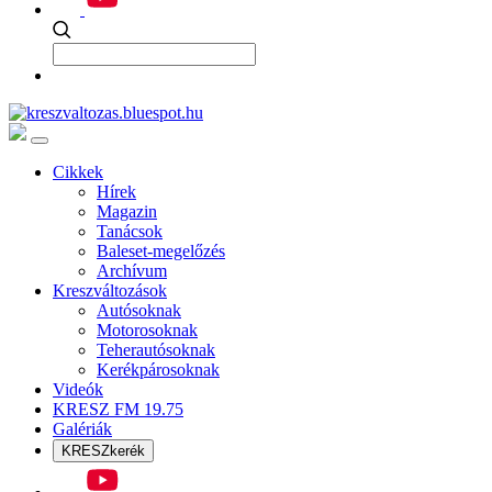
Cikkek
Hírek
Magazin
Tanácsok
Baleset-megelőzés
Archívum
Kreszváltozások
Autósoknak
Motorosoknak
Teherautósoknak
Kerékpárosoknak
Videók
KRESZ FM 19.75
Galériák
KRESZkerék