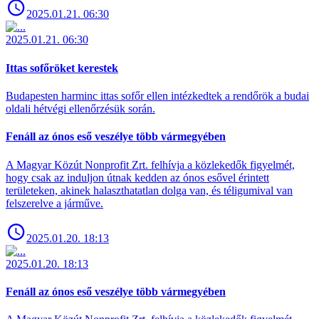
2025.01.21. 06:30
2025.01.21. 06:30
Ittas sofőröket kerestek
Budapesten harminc ittas sofőr ellen intézkedtek a rendőrök a budai
oldali hétvégi ellenőrzésük során.
Fenáll az ónos eső veszélye több vármegyében
A Magyar Közút Nonprofit Zrt. felhívja a közlekedők figyelmét,
hogy csak az induljon útnak kedden az ónos esővel érintett
területeken, akinek halaszthatatlan dolga van, és téligumival van
felszerelve a járműve.
2025.01.20. 18:13
2025.01.20. 18:13
Fenáll az ónos eső veszélye több vármegyében