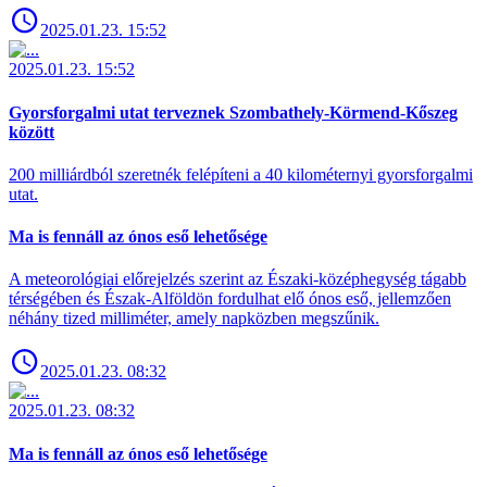
2025.01.23. 15:52
2025.01.23. 15:52
Gyorsforgalmi utat terveznek Szombathely-Körmend-Kőszeg
között
200 milliárdból szeretnék felépíteni a 40 kilométernyi gyorsforgalmi
utat.
Ma is fennáll az ónos eső lehetősége
A meteorológiai előrejelzés szerint az Északi-középhegység tágabb
térségében és Észak-Alföldön fordulhat elő ónos eső, jellemzően
néhány tized milliméter, amely napközben megszűnik.
2025.01.23. 08:32
2025.01.23. 08:32
Ma is fennáll az ónos eső lehetősége