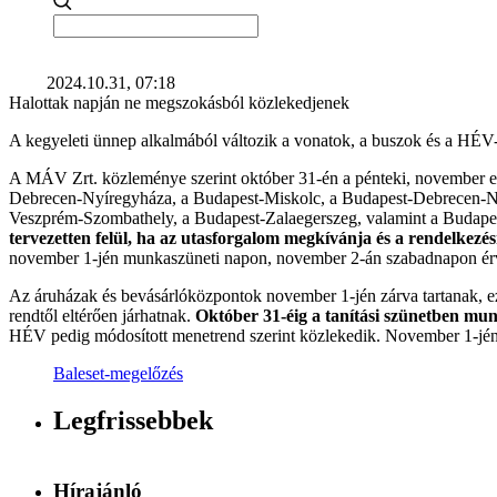
2024.10.31, 07:18
Halottak napján ne megszokásból közlekedjenek
A kegyeleti ünnep alkalmából változik a vonatok, a buszok és a HÉV-
A MÁV Zrt. közleménye szerint október 31-én a pénteki, november els
Debrecen-Nyíregyháza, a Budapest-Miskolc, a Budapest-Debrecen-Ny
Veszprém-Szombathely, a Budapest-Zalaegerszeg, valamint a Budapest-
tervezetten felül, ha az utasforgalom megkívánja és a rendelkezés
november 1-jén munkaszüneti napon, november 2-án szabadnapon érv
Az áruházak és bevásárlóközpontok november 1-jén zárva tartanak, ezér
rendtől eltérően járhatnak.
Október 31-éig a tanítási szünetben m
HÉV pedig módosított menetrend szerint közlekedik. November 1-jé
Baleset-megelőzés
Legfrissebbek
Hírajánló