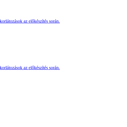
korlátozások az előkészítés során.
korlátozások az előkészítés során.