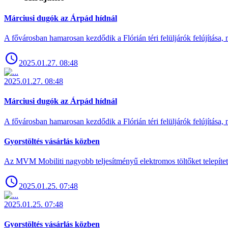
Márciusi dugók az Árpád hídnál
A fővárosban hamarosan kezdődik a Flórián téri felüljárók felújítása, 
2025.01.27. 08:48
2025.01.27. 08:48
Márciusi dugók az Árpád hídnál
A fővárosban hamarosan kezdődik a Flórián téri felüljárók felújítása, 
Gyorstöltés vásárlás közben
Az MVM Mobiliti nagyobb teljesítményű elektromos töltőket telepíte
2025.01.25. 07:48
2025.01.25. 07:48
Gyorstöltés vásárlás közben