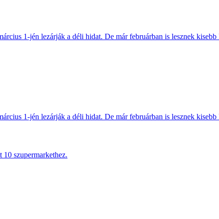
március 1-jén lezárják a déli hidat. De már februárban is lesznek kisebb 
március 1-jén lezárják a déli hidat. De már februárban is lesznek kisebb 
tt 10 szupermarkethez.