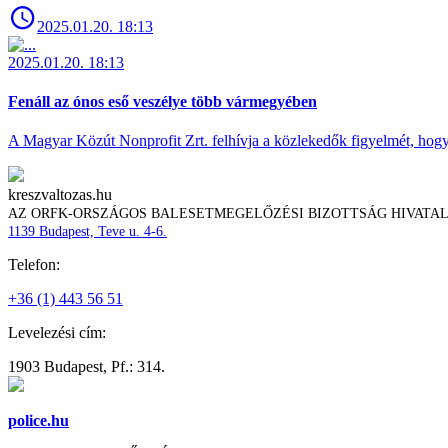
2025.01.20. 18:13
2025.01.20. 18:13
Fenáll az ónos eső veszélye több vármegyében
A Magyar Közút Nonprofit Zrt. felhívja a közlekedők figyelmét, hogy c
kreszvaltozas.hu
AZ ORFK-ORSZÁGOS BALESETMEGELŐZÉSI BIZOTTSÁG HIVATA
1139 Budapest, Teve u. 4-6.
Telefon:
+36 (1) 443 56 51
Levelezési cím:
1903 Budapest, Pf.: 314.
police.hu