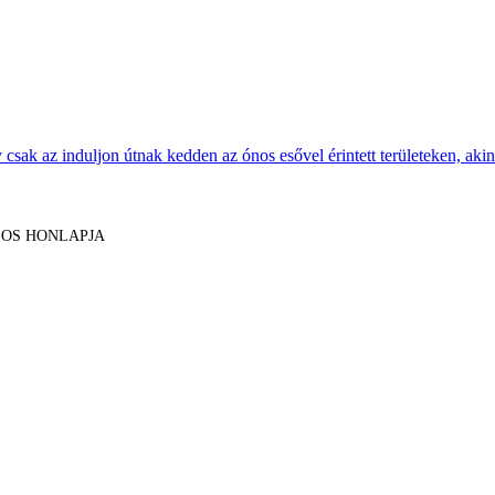
sak az induljon útnak kedden az ónos esővel érintett területeken, akine
LOS HONLAPJA