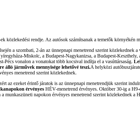
ek közlekedési rendje. Az autósok számítsanak a temetők környékén me
ején a szombati, 2-án az ünnepnapi menetrend szerint közlekednek a v
íregyháza-Miskolc, a Budapest-Nagykanizsa, a Budapest-Keszthely, 
Pécs vonalon a vonatokat több kocsival indítja el a vasúttársaság.
Leh
re álló járművek mennyisége lehetővé teszi.
A helyközi autóbuszjárat
ényes menetrend szerint közlekednek.
t az ezeket érintő járatok is az ünnepnapi menetrendjük szerint induln
unkanapokon érvényes
HÉV-menetrend érvényes. Október 30-ig a H9-es
n a munkaszüneti napokon érvényes menetrend szerint közlekednek a H