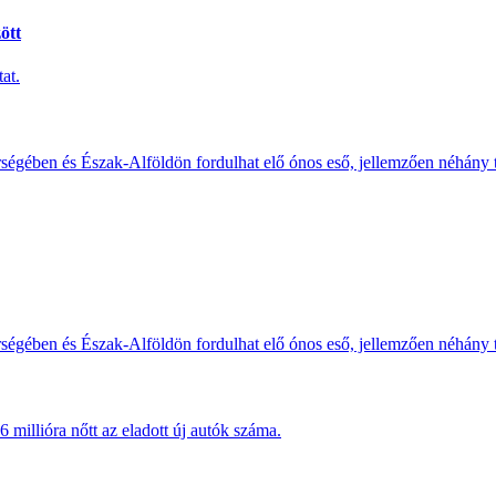
ött
at.
érségében és Észak-Alföldön fordulhat elő ónos eső, jellemzően néhány
érségében és Észak-Alföldön fordulhat elő ónos eső, jellemzően néhány
millióra nőtt az eladott új autók száma.