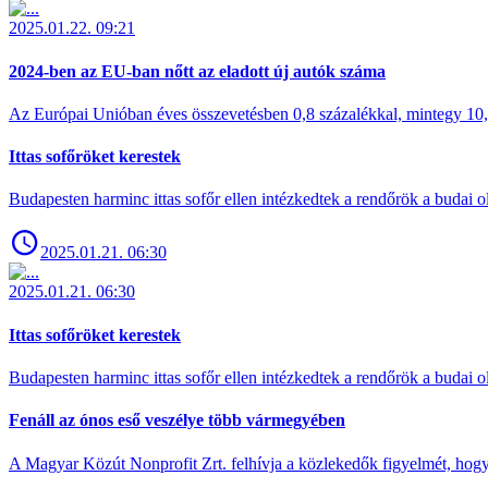
2025.01.22. 09:21
2024-ben az EU-ban nőtt az eladott új autók száma
Az Európai Unióban éves összevetésben 0,8 százalékkal, mintegy 10,6 
Ittas sofőröket kerestek
Budapesten harminc ittas sofőr ellen intézkedtek a rendőrök a budai ol
2025.01.21. 06:30
2025.01.21. 06:30
Ittas sofőröket kerestek
Budapesten harminc ittas sofőr ellen intézkedtek a rendőrök a budai ol
Fenáll az ónos eső veszélye több vármegyében
A Magyar Közút Nonprofit Zrt. felhívja a közlekedők figyelmét, hogy c