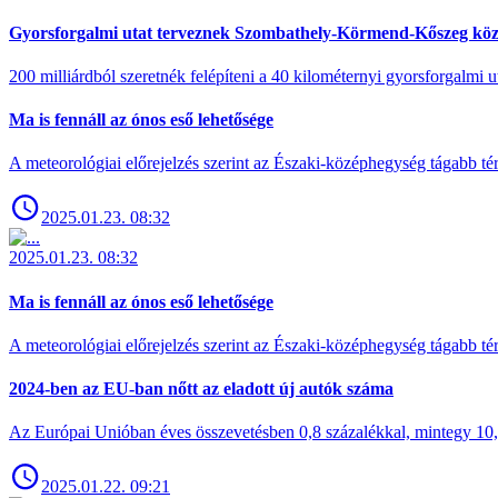
Gyorsforgalmi utat terveznek Szombathely-Körmend-Kőszeg köz
200 milliárdból szeretnék felépíteni a 40 kilométernyi gyorsforgalmi ut
Ma is fennáll az ónos eső lehetősége
A meteorológiai előrejelzés szerint az Északi-középhegység tágabb t
2025.01.23. 08:32
2025.01.23. 08:32
Ma is fennáll az ónos eső lehetősége
A meteorológiai előrejelzés szerint az Északi-középhegység tágabb t
2024-ben az EU-ban nőtt az eladott új autók száma
Az Európai Unióban éves összevetésben 0,8 százalékkal, mintegy 10,6 
2025.01.22. 09:21