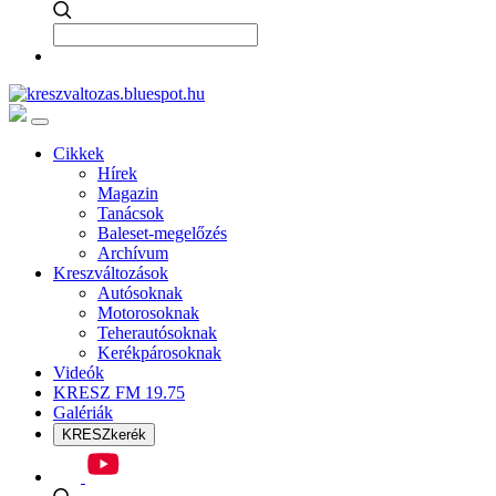
Cikkek
Hírek
Magazin
Tanácsok
Baleset-megelőzés
Archívum
Kreszváltozások
Autósoknak
Motorosoknak
Teherautósoknak
Kerékpárosoknak
Videók
KRESZ FM 19.75
Galériák
KRESZkerék