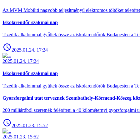
Az MVM Mobiliti nagyobb teljesítményű elektromos töltőket telepíte
Iskolarendőr szakmai nap
Tizedik alkalommal gyűltek össze az iskolarendőrök Budapesten a Tev
2025.01.24. 17:24
2025.01.24. 17:24
Iskolarendőr szakmai nap
Tizedik alkalommal gyűltek össze az iskolarendőrök Budapesten a Tev
Gyorsforgalmi utat terveznek Szombathely-Körmend-Kőszeg köz
200 milliárdból szeretnék felépíteni a 40 kilométernyi gyorsforgalmi ut
2025.01.23. 15:52
2025.01.23. 15:52