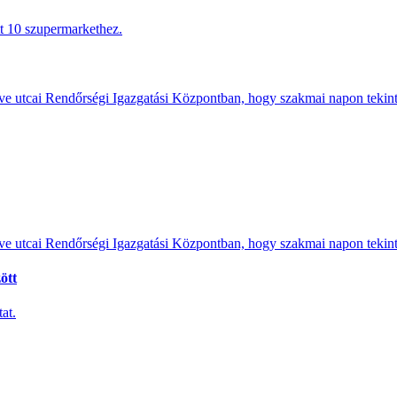
tt 10 szupermarkethez.
e utcai Rendőrségi Igazgatási Központban, hogy szakmai napon tekints
e utcai Rendőrségi Igazgatási Központban, hogy szakmai napon tekints
ött
at.