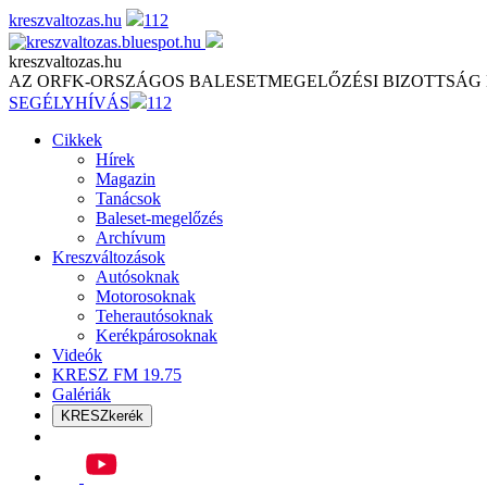
Skip
kreszvaltozas.hu
112
to
content
kreszvaltozas.hu
AZ ORFK-ORSZÁGOS BALESETMEGELŐZÉSI BIZOTTSÁG
SEGÉLYHÍVÁS
112
Cikkek
Hírek
Magazin
Tanácsok
Baleset-megelőzés
Archívum
Kreszváltozások
Autósoknak
Motorosoknak
Teherautósoknak
Kerékpárosoknak
Videók
KRESZ FM 19.75
Galériák
KRESZkerék