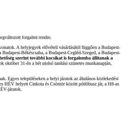
gváltozott forgalmi rendre.
onatok. A helyjegyek elővételi vásárlásától függően a Budapest-
a Budapest-Békéscsaba, a Budapest-Cegléd-Szeged, a Budapest-
etőség szerint további kocsikat is forgalomba állítanak a
ok október 31-én a hét utolsó tanítási szünetes munkanapján,
ak. Egyes településeken a helyi járatok az általános közlekedési
 HÉV helyett Cinkota és Csömör között pótlóbusz jár, a H8-as
ÉV-járatok.