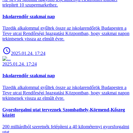
telepített 10 szupermarkethez.
Iskolarendőr szakmai nap
Tizedik alkalommal gyűltek össze az iskolarendőrök Budapesten a
Teve utcai Rendőrségi Igazgatási Központban, hogy szakmai napon
tekintsenek vissza az elmúlt évre.
2025.01.24. 17:24
2025.01.24. 17:24
Iskolarendőr szakmai nap
Tizedik alkalommal gyűltek össze az iskolarendőrök Budapesten a
Teve utcai Rendőrségi Igazgatási Központban, hogy szakmai napon
tekintsenek vissza az elmúlt évre.
Gyorsforgalmi utat terveznek Szombathely-Körmend-Kőszeg
között
200 milliárdból szeretnék felépíteni a 40 kilométernyi gyorsforgalmi
utat.