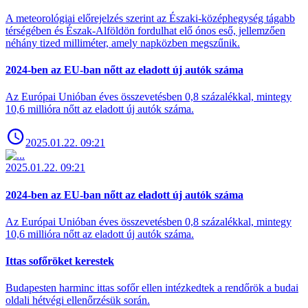
A meteorológiai előrejelzés szerint az Északi-középhegység tágabb
térségében és Észak-Alföldön fordulhat elő ónos eső, jellemzően
néhány tized milliméter, amely napközben megszűnik.
2024-ben az EU-ban nőtt az eladott új autók száma
Az Európai Unióban éves összevetésben 0,8 százalékkal, mintegy
10,6 millióra nőtt az eladott új autók száma.
2025.01.22. 09:21
2025.01.22. 09:21
2024-ben az EU-ban nőtt az eladott új autók száma
Az Európai Unióban éves összevetésben 0,8 százalékkal, mintegy
10,6 millióra nőtt az eladott új autók száma.
Ittas sofőröket kerestek
Budapesten harminc ittas sofőr ellen intézkedtek a rendőrök a budai
oldali hétvégi ellenőrzésük során.