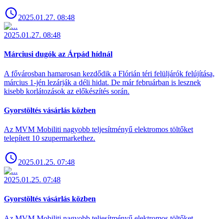
2025.01.27. 08:48
2025.01.27. 08:48
Márciusi dugók az Árpád hídnál
A fővárosban hamarosan kezdődik a Flórián téri felüljárók felújítása,
március 1-jén lezárják a déli hidat. De már februárban is lesznek
kisebb korlátozások az előkészítés során.
Gyorstöltés vásárlás közben
Az MVM Mobiliti nagyobb teljesítményű elektromos töltőket
telepített 10 szupermarkethez.
2025.01.25. 07:48
2025.01.25. 07:48
Gyorstöltés vásárlás közben
Az MVM Mobiliti nagyobb teljesítményű elektromos töltőket