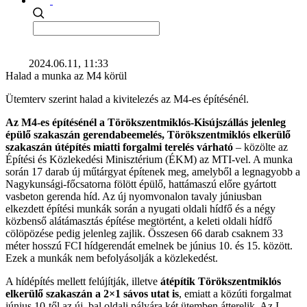
2024.06.11, 11:33
Halad a munka az M4 körül
Ütemterv szerint halad a kivitelezés az M4-es építésénél.
Az M4-es építésénél a Törökszentmiklós-Kisújszállás jelenleg
épülő szakaszán gerendabeemelés, Törökszentmiklós elkerülő
szakaszán útépítés miatti forgalmi terelés várható
– közölte az
Építési és Közlekedési Minisztérium (ÉKM) az MTI-vel. A munka
során 17 darab új műtárgyat építenek meg, amelyből a legnagyobb a
Nagykunsági-főcsatorna fölött épülő, hattámaszú előre gyártott
vasbeton gerenda híd. Az új nyomvonalon tavaly júniusban
elkezdett építési munkák során a nyugati oldali hídfő és a négy
közbenső alátámasztás építése megtörtént, a keleti oldali hídfő
cölöpözése pedig jelenleg zajlik. Összesen 66 darab csaknem 33
méter hosszú FCI hídgerendát emelnek be június 10. és 15. között.
Ezek a munkák nem befolyásolják a közlekedést.
A hídépítés mellett felújítják, illetve
átépítik Törökszentmiklós
elkerülő szakaszán a 2×1 sávos utat is
, emiatt a közúti forgalmat
június 10-től az új, bal oldali pályára két ütemben átterelik. Az I.