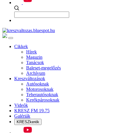
Cikkek
Hírek
Magazin
Tanácsok
Baleset-megelőzés
Archívum
Kreszváltozások
Autósoknak
Motorosoknak
Teherautósoknak
Kerékpárosoknak
Videók
KRESZ FM 19.75
Galériák
KRESZkerék