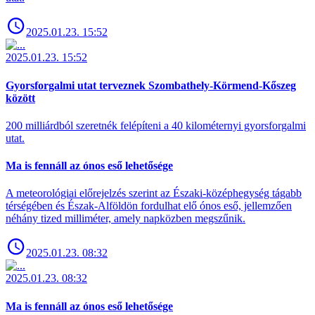
2025.01.23. 15:52
2025.01.23. 15:52
Gyorsforgalmi utat terveznek Szombathely-Körmend-Kőszeg
között
200 milliárdból szeretnék felépíteni a 40 kilométernyi gyorsforgalmi
utat.
Ma is fennáll az ónos eső lehetősége
A meteorológiai előrejelzés szerint az Északi-középhegység tágabb
térségében és Észak-Alföldön fordulhat elő ónos eső, jellemzően
néhány tized milliméter, amely napközben megszűnik.
2025.01.23. 08:32
2025.01.23. 08:32
Ma is fennáll az ónos eső lehetősége