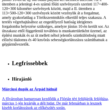
ütemben a jelenlegi 4-es számú főúti szelvényezés szerinti 117+400-
120+300 kilométer szelvények között, majd a II. ütemben a
113+500-120+300 szelvények között vezénylik át a forgalmat,
amely gyakorlatilag a Törökszentmiklós elkerülő teljes szakasza. A
terelés végrehajtásához az engedélyező hatóság ideiglenes
forgalomba helyezése szükséges, amelyre június 10-én került sor. Az
útszakasz ettől függetlenül továbbra is munkaterületként üzemel, az
építési munkák és az út mellett néhol jelentős szintkülönbség miatt
előzési tilalomra és 40 km/órás sebességkorlátozásra számíthatnak a
gépjárművezetők.
Legfrissebbek
Hírajánló
Márciusi dugók az Árpád hídnál
A fővárosban hamarosan kezdődik a Flórián téri felüljárók felújítása,
március 1-jén lezárják a déli hidat. De már februárban is lesznek
kisebb korlátozások az előkészítés során.