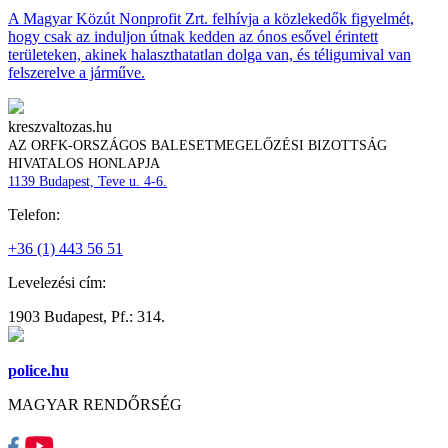
A Magyar Közút Nonprofit Zrt. felhívja a közlekedők figyelmét,
hogy csak az induljon útnak kedden az ónos esővel érintett
területeken, akinek halaszthatatlan dolga van, és téligumival van
felszerelve a járműve.
kreszvaltozas.hu
AZ ORFK-ORSZÁGOS BALESETMEGELŐZÉSI BIZOTTSÁG
HIVATALOS HONLAPJA
1139 Budapest, Teve u. 4-6.
Telefon:
+36 (1) 443 56 51
Levelezési cím:
1903 Budapest, Pf.: 314.
police.hu
MAGYAR RENDŐRSÉG