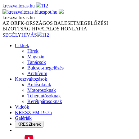
Skip
kreszvaltozas.hu
112
to
content
kreszvaltozas.hu
AZ ORFK-ORSZÁGOS BALESETMEGELŐZÉSI
BIZOTTSÁG HIVATALOS HONLAPJA
SEGÉLYHÍVÁS
112
Cikkek
Hírek
Magazin
Tanácsok
Baleset-megelőzés
Archívum
Kreszváltozások
Autósoknak
Motorosoknak
Teherautósoknak
Kerékpárosoknak
Videók
KRESZ FM 19.75
Galériák
KRESZkerék