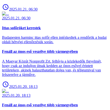
2025.01.21. 06:30
2025.01.21. 06:30
Ittas sofőröket kerestek
Budapesten harminc ittas sofőr ellen intézkedtek a rendőrök a budai
oldali hétvégi ellenőrzésük során.
Fenáll az ónos eső veszélye több vármegyében
A Magyar Közút Nonprofit Zrt. felhívja a közlekedők figyelmét,
hogy csak az induljon útnak kedden az ónos esővel érintett
területeken, akinek halaszthatatlan dolga van, és téligumival van
felszerelve a járműve.
2025.01.20. 18:13
2025.01.20. 18:13
Fenáll az ónos eső veszélye több vármegyében