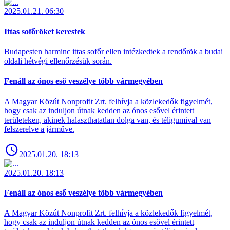
2025.01.21. 06:30
Ittas sofőröket kerestek
Budapesten harminc ittas sofőr ellen intézkedtek a rendőrök a budai
oldali hétvégi ellenőrzésük során.
Fenáll az ónos eső veszélye több vármegyében
A Magyar Közút Nonprofit Zrt. felhívja a közlekedők figyelmét,
hogy csak az induljon útnak kedden az ónos esővel érintett
területeken, akinek halaszthatatlan dolga van, és téligumival van
felszerelve a járműve.
2025.01.20. 18:13
2025.01.20. 18:13
Fenáll az ónos eső veszélye több vármegyében
A Magyar Közút Nonprofit Zrt. felhívja a közlekedők figyelmét,
hogy csak az induljon útnak kedden az ónos esővel érintett