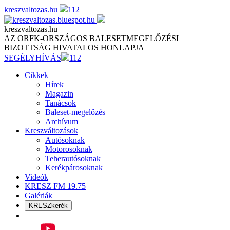
Skip
kreszvaltozas.hu
112
to
content
kreszvaltozas.hu
AZ ORFK-ORSZÁGOS BALESETMEGELŐZÉSI
BIZOTTSÁG HIVATALOS HONLAPJA
SEGÉLYHÍVÁS
112
Cikkek
Hírek
Magazin
Tanácsok
Baleset-megelőzés
Archívum
Kreszváltozások
Autósoknak
Motorosoknak
Teherautósoknak
Kerékpárosoknak
Videók
KRESZ FM 19.75
Galériák
KRESZkerék