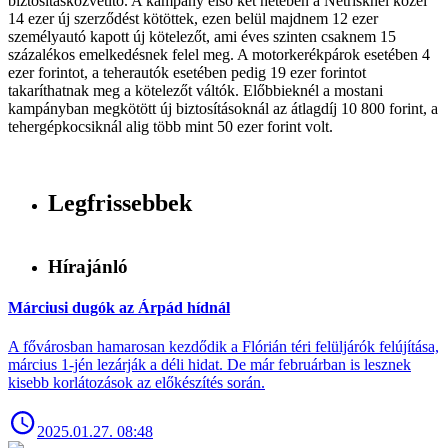
biztosításközvetítő. A kampány első két hetében a Netrisknél közel
14 ezer új szerződést kötöttek, ezen belül majdnem 12 ezer
személyautó kapott új kötelezőt, ami éves szinten csaknem 15
százalékos emelkedésnek felel meg. A motorkerékpárok esetében 4
ezer forintot, a teherautók esetében pedig 19 ezer forintot
takaríthatnak meg a kötelezőt váltók. Előbbieknél a mostani
kampányban megkötött új biztosításoknál az átlagdíj 10 800 forint, a
tehergépkocsiknál alig több mint 50 ezer forint volt.
Legfrissebbek
Hírajánló
Márciusi dugók az Árpád hídnál
A fővárosban hamarosan kezdődik a Flórián téri felüljárók felújítása,
március 1-jén lezárják a déli hidat. De már februárban is lesznek
kisebb korlátozások az előkészítés során.
2025.01.27. 08:48