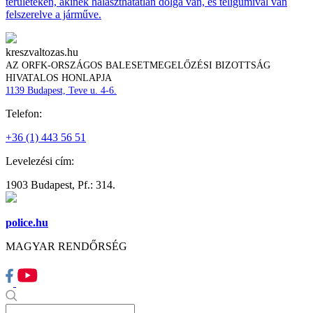
területeken, akinek halaszthatatlan dolga van, és téligumival van
felszerelve a járműve.
kreszvaltozas.hu
AZ ORFK-ORSZÁGOS BALESETMEGELŐZÉSI BIZOTTSÁG
HIVATALOS HONLAPJA
1139 Budapest, Teve u. 4-6.
Telefon:
+36 (1) 443 56 51
Levelezési cím:
1903 Budapest, Pf.: 314.
police.hu
MAGYAR RENDŐRSÉG