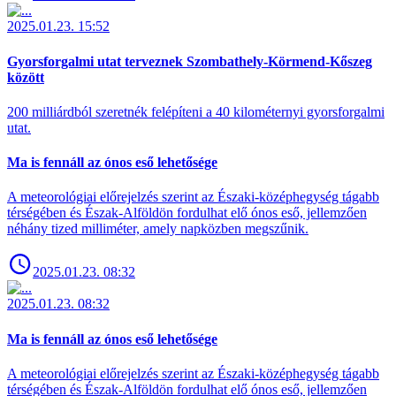
2025.01.23. 15:52
Gyorsforgalmi utat terveznek Szombathely-Körmend-Kőszeg
között
200 milliárdból szeretnék felépíteni a 40 kilométernyi gyorsforgalmi
utat.
Ma is fennáll az ónos eső lehetősége
A meteorológiai előrejelzés szerint az Északi-középhegység tágabb
térségében és Észak-Alföldön fordulhat elő ónos eső, jellemzően
néhány tized milliméter, amely napközben megszűnik.
2025.01.23. 08:32
2025.01.23. 08:32
Ma is fennáll az ónos eső lehetősége
A meteorológiai előrejelzés szerint az Északi-középhegység tágabb
térségében és Észak-Alföldön fordulhat elő ónos eső, jellemzően