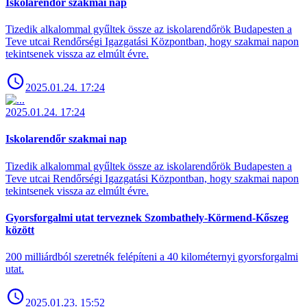
Iskolarendőr szakmai nap
Tizedik alkalommal gyűltek össze az iskolarendőrök Budapesten a
Teve utcai Rendőrségi Igazgatási Központban, hogy szakmai napon
tekintsenek vissza az elmúlt évre.
2025.01.24. 17:24
2025.01.24. 17:24
Iskolarendőr szakmai nap
Tizedik alkalommal gyűltek össze az iskolarendőrök Budapesten a
Teve utcai Rendőrségi Igazgatási Központban, hogy szakmai napon
tekintsenek vissza az elmúlt évre.
Gyorsforgalmi utat terveznek Szombathely-Körmend-Kőszeg
között
200 milliárdból szeretnék felépíteni a 40 kilométernyi gyorsforgalmi
utat.
2025.01.23. 15:52