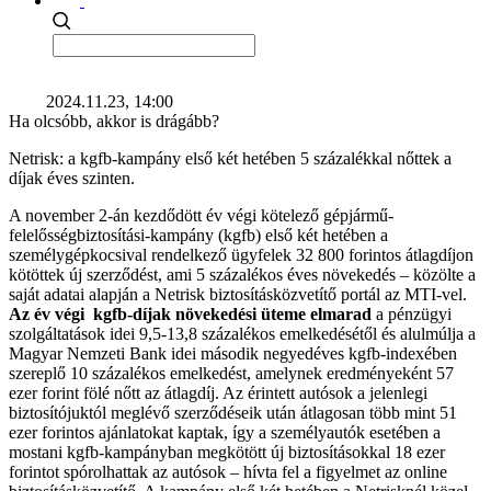
2024.11.23, 14:00
Ha olcsóbb, akkor is drágább?
Netrisk: a kgfb-kampány első két hetében 5 százalékkal nőttek a
díjak éves szinten.
A november 2-án kezdődött év végi kötelező gépjármű-
felelősségbiztosítási-kampány (kgfb) első két hetében a
személygépkocsival rendelkező ügyfelek 32 800 forintos átlagdíjon
kötöttek új szerződést, ami 5 százalékos éves növekedés – közölte a
saját adatai alapján a Netrisk biztosításközvetítő portál az MTI-vel.
Az év végi kgfb-díjak növekedési üteme elmarad
a pénzügyi
szolgáltatások idei 9,5-13,8 százalékos emelkedésétől és alulmúlja a
Magyar Nemzeti Bank idei második negyedéves kgfb-indexében
szereplő 10 százalékos emelkedést, amelynek eredményeként 57
ezer forint fölé nőtt az átlagdíj. Az érintett autósok a jelenlegi
biztosítójuktól meglévő szerződéseik után átlagosan több mint 51
ezer forintos ajánlatokat kaptak, így a személyautók esetében a
mostani kgfb-kampányban megkötött új biztosításokkal 18 ezer
forintot spórolhattak az autósok – hívta fel a figyelmet az online