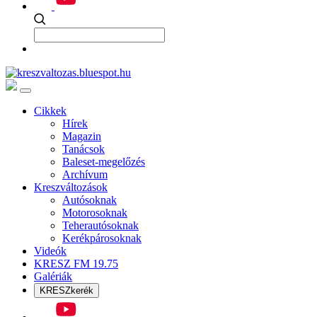
Cikkek
Hírek
Magazin
Tanácsok
Baleset-megelőzés
Archívum
Kreszváltozások
Autósoknak
Motorosoknak
Teherautósoknak
Kerékpárosoknak
Videók
KRESZ FM 19.75
Galériák
KRESZkerék