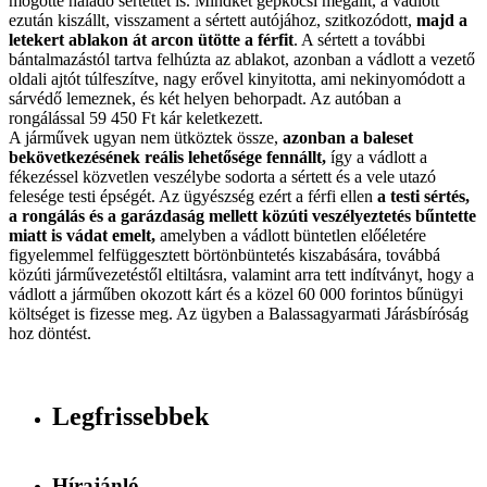
mögötte haladó sértettet is. Mindkét gépkocsi megállt, a vádlott
ezután kiszállt, visszament a sértett autójához, szitkozódott,
majd a
letekert ablakon át arcon ütötte a férfit
. A sértett a további
bántalmazástól tartva felhúzta az ablakot, azonban a vádlott a vezető
oldali ajtót túlfeszítve, nagy erővel kinyitotta, ami nekinyomódott a
sárvédő lemeznek, és két helyen behorpadt. Az autóban a
rongálással 59 450 Ft kár keletkezett.
A járművek ugyan nem ütköztek össze,
azonban a baleset
bekövetkezésének reális lehetősége fennállt,
így a vádlott a
fékezéssel közvetlen veszélybe sodorta a sértett és a vele utazó
felesége testi épségét. Az ügyészség ezért a férfi ellen
a testi sértés,
a rongálás és a garázdaság mellett közúti veszélyeztetés bűntette
miatt is vádat emelt,
amelyben a vádlott büntetlen előéletére
figyelemmel felfüggesztett börtönbüntetés kiszabására, továbbá
közúti járművezetéstől eltiltásra, valamint arra tett indítványt, hogy a
vádlott a járműben okozott kárt és a közel 60 000 forintos bűnügyi
költséget is fizesse meg. Az ügyben a Balassagyarmati Járásbíróság
hoz döntést.
Legfrissebbek
Hírajánló