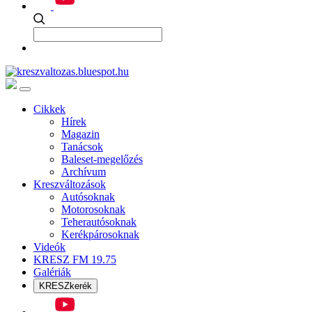
Cikkek
Hírek
Magazin
Tanácsok
Baleset-megelőzés
Archívum
Kreszváltozások
Autósoknak
Motorosoknak
Teherautósoknak
Kerékpárosoknak
Videók
KRESZ FM 19.75
Galériák
KRESZkerék