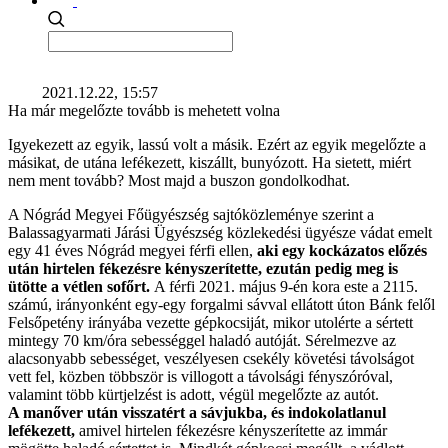
2021.12.22, 15:57
Ha már megelőzte tovább is mehetett volna
Igyekezett az egyik, lassú volt a másik. Ezért az egyik megelőzte a
másikat, de utána lefékezett, kiszállt, bunyózott. Ha sietett, miért
nem ment tovább? Most majd a buszon gondolkodhat.
A Nógrád Megyei Főügyészség sajtóközleménye szerint a
Balassagyarmati Járási Ügyészség közlekedési ügyésze vádat emelt
egy 41 éves Nógrád megyei férfi ellen,
aki egy kockázatos előzés
után hirtelen fékezésre kényszerítette, ezután pedig meg is
ütötte a vétlen sofőrt.
A férfi 2021. május 9-én kora este a 2115.
számú, irányonként egy-egy forgalmi sávval ellátott úton Bánk felől
Felsőpetény irányába vezette gépkocsiját, mikor utolérte a sértett
mintegy 70 km/óra sebességgel haladó autóját. Sérelmezve az
alacsonyabb sebességet, veszélyesen csekély követési távolságot
vett fel, közben többször is villogott a távolsági fényszóróval,
valamint több kürtjelzést is adott, végül megelőzte az autót.
A manőver után visszatért a sávjukba, és indokolatlanul
lefékezett,
amivel hirtelen fékezésre kényszerítette az immár