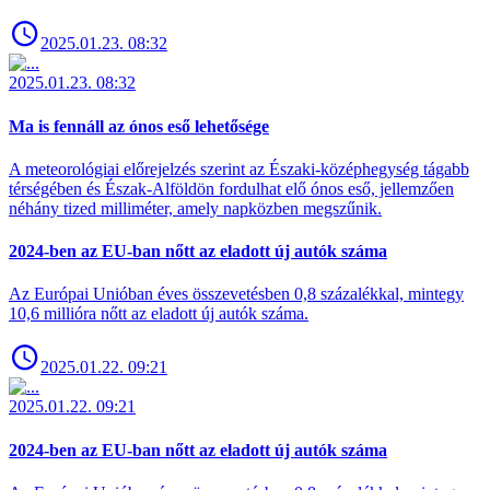
2025.01.23. 08:32
2025.01.23. 08:32
Ma is fennáll az ónos eső lehetősége
A meteorológiai előrejelzés szerint az Északi-középhegység tágabb
térségében és Észak-Alföldön fordulhat elő ónos eső, jellemzően
néhány tized milliméter, amely napközben megszűnik.
2024-ben az EU-ban nőtt az eladott új autók száma
Az Európai Unióban éves összevetésben 0,8 százalékkal, mintegy
10,6 millióra nőtt az eladott új autók száma.
2025.01.22. 09:21
2025.01.22. 09:21
2024-ben az EU-ban nőtt az eladott új autók száma