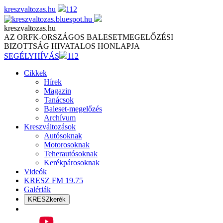
Skip
kreszvaltozas.hu
112
to
content
kreszvaltozas.hu
AZ ORFK-ORSZÁGOS BALESETMEGELŐZÉSI
BIZOTTSÁG HIVATALOS HONLAPJA
SEGÉLYHÍVÁS
112
Cikkek
Hírek
Magazin
Tanácsok
Baleset-megelőzés
Archívum
Kreszváltozások
Autósoknak
Motorosoknak
Teherautósoknak
Kerékpárosoknak
Videók
KRESZ FM 19.75
Galériák
KRESZkerék