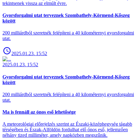
tekintsenek vissza az elmúlt évre.
Gyorsforgalmi utat terveznek Szombathely-Körmend-Kőszeg
között
200 milliárdból szeretnék felépíteni a 40 kilométernyi gyorsforgalmi
utat.
2025.01.23. 15:52
2025.01.23. 15:52
Gyorsforgalmi utat terveznek Szombathely-Körmend-Kőszeg
között
200 milliárdból szeretnék felépíteni a 40 kilométernyi gyorsforgalmi
utat.
Ma is fennáll az ónos eső lehetősége
A meteorológiai előrejelzés szerint az Északi-középhegység tágabb
térségében és Észak-Alföldön fordulhat elő ónos eső, jellemzően
néhány tized milliméter, amely napközben megszűnik.