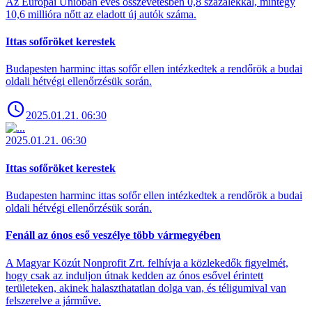
Az Európai Unióban éves összevetésben 0,8 százalékkal, mintegy
10,6 millióra nőtt az eladott új autók száma.
Ittas sofőröket kerestek
Budapesten harminc ittas sofőr ellen intézkedtek a rendőrök a budai
oldali hétvégi ellenőrzésük során.
2025.01.21. 06:30
2025.01.21. 06:30
Ittas sofőröket kerestek
Budapesten harminc ittas sofőr ellen intézkedtek a rendőrök a budai
oldali hétvégi ellenőrzésük során.
Fenáll az ónos eső veszélye több vármegyében
A Magyar Közút Nonprofit Zrt. felhívja a közlekedők figyelmét,
hogy csak az induljon útnak kedden az ónos esővel érintett
területeken, akinek halaszthatatlan dolga van, és téligumival van
felszerelve a járműve.