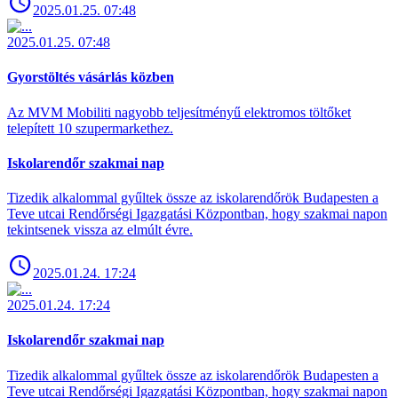
2025.01.25. 07:48
2025.01.25. 07:48
Gyorstöltés vásárlás közben
Az MVM Mobiliti nagyobb teljesítményű elektromos töltőket
telepített 10 szupermarkethez.
Iskolarendőr szakmai nap
Tizedik alkalommal gyűltek össze az iskolarendőrök Budapesten a
Teve utcai Rendőrségi Igazgatási Központban, hogy szakmai napon
tekintsenek vissza az elmúlt évre.
2025.01.24. 17:24
2025.01.24. 17:24
Iskolarendőr szakmai nap
Tizedik alkalommal gyűltek össze az iskolarendőrök Budapesten a
Teve utcai Rendőrségi Igazgatási Központban, hogy szakmai napon