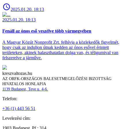
2025.01.20. 18:13
2025.01.20. 18:13
Fenáll az ónos eső veszélye több vármegyében
A Magyar Közút Nonprofit Zrt. felhívja a közlekedők figyelmét,
hogy csak az induljon útnak kedden az ónos esővel érintett
területeken, akinek halaszthatatlan dolga van, és téligumival van
felszerelve a járműve.
kreszvaltozas.hu
AZ ORFK-ORSZÁGOS BALESETMEGELŐZÉSI BIZOTTSÁG
HIVATALOS HONLAPJA
1139 Budapest, Teve u. 4-6.
Telefon:
+36 (1) 443 56 51
Levelezési cím:
1903 Budapest, Pf.: 314.