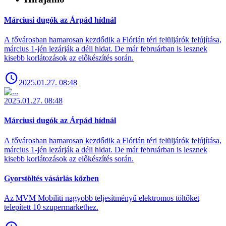
Márciusi dugók az Árpád hídnál
A fővárosban hamarosan kezdődik a Flórián téri felüljárók felújítása,
március 1-jén lezárják a déli hidat. De már februárban is lesznek
kisebb korlátozások az előkészítés során.
2025.01.27. 08:48
2025.01.27. 08:48
Márciusi dugók az Árpád hídnál
A fővárosban hamarosan kezdődik a Flórián téri felüljárók felújítása,
március 1-jén lezárják a déli hidat. De már februárban is lesznek
kisebb korlátozások az előkészítés során.
Gyorstöltés vásárlás közben
Az MVM Mobiliti nagyobb teljesítményű elektromos töltőket
telepített 10 szupermarkethez.