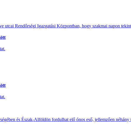
e utcai Rendőrségi Igazgatási Központban, hogy szakmai napon tekints
ött
at.
ött
at.
érségében és Észak-Alföldön fordulhat elő ónos eső, jellemzően néhány