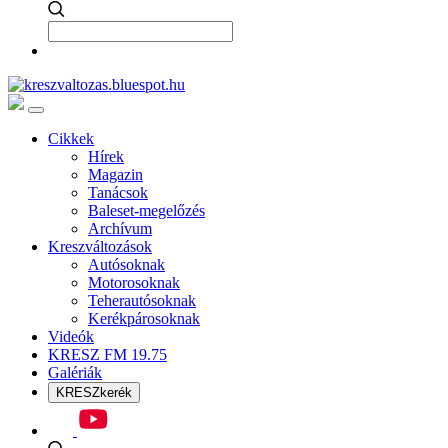
Cikkek
Hírek
Magazin
Tanácsok
Baleset-megelőzés
Archívum
Kreszváltozások
Autósoknak
Motorosoknak
Teherautósoknak
Kerékpárosoknak
Videók
KRESZ FM 19.75
Galériák
KRESZkerék