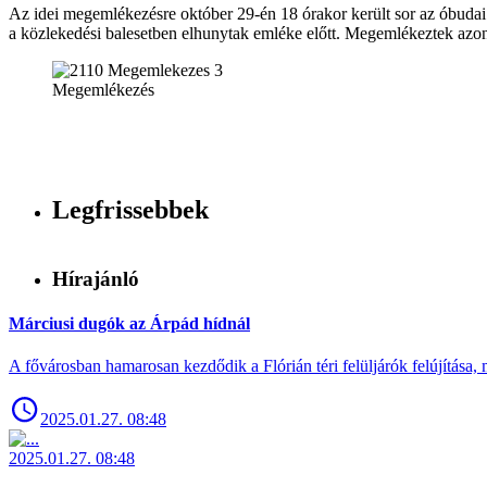
Az idei megemlékezésre október 29-én 18 órakor került sor az óbudai
a közlekedési balesetben elhunytak emléke előtt. Megemlékeztek azon re
Megemlékezés
Legfrissebbek
Hírajánló
Márciusi dugók az Árpád hídnál
A fővárosban hamarosan kezdődik a Flórián téri felüljárók felújítása, 
2025.01.27. 08:48
2025.01.27. 08:48