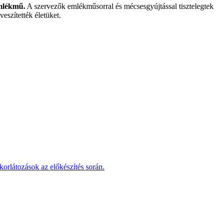
emlékmű.
A szervezők emlékműsorral és mécsesgyújtással tisztelegtek
eszítették életüket.
korlátozások az előkészítés során.