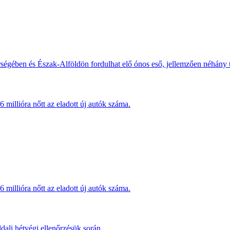
érségében és Észak-Alföldön fordulhat elő ónos eső, jellemzően néhány
millióra nőtt az eladott új autók száma.
millióra nőtt az eladott új autók száma.
dali hétvégi ellenőrzésük során.