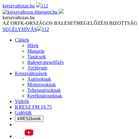
Skip
kreszvaltozas.hu
112
to
content
kreszvaltozas.hu
AZ ORFK-ORSZÁGOS BALESETMEGELŐZÉSI BIZOTTSÁG
SEGÉLYHÍVÁS
112
Cikkek
Hírek
Magazin
Tanácsok
Baleset-megelőzés
Archívum
Kreszváltozások
Autósoknak
Motorosoknak
Teherautósoknak
Kerékpárosoknak
Videók
KRESZ FM 19.75
Galériák
KRESZkerék