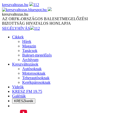
Skip
kreszvaltozas.hu
112
to
content
kreszvaltozas.hu
AZ ORFK-ORSZÁGOS BALESETMEGELŐZÉSI
BIZOTTSÁG HIVATALOS HONLAPJA
SEGÉLYHÍVÁS
112
Cikkek
Hírek
Magazin
Tanácsok
Baleset-megelőzés
Archívum
Kreszváltozások
Autósoknak
Motorosoknak
Teherautósoknak
Kerékpárosoknak
Videók
KRESZ FM 19.75
Galériák
KRESZkerék