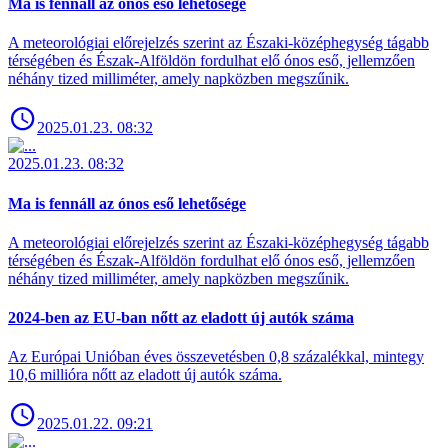
Ma is fennáll az ónos eső lehetősége
A meteorológiai előrejelzés szerint az Északi-középhegység tágabb
térségében és Észak-Alföldön fordulhat elő ónos eső, jellemzően
néhány tized milliméter, amely napközben megszűnik.
2025.01.23. 08:32
2025.01.23. 08:32
Ma is fennáll az ónos eső lehetősége
A meteorológiai előrejelzés szerint az Északi-középhegység tágabb
térségében és Észak-Alföldön fordulhat elő ónos eső, jellemzően
néhány tized milliméter, amely napközben megszűnik.
2024-ben az EU-ban nőtt az eladott új autók száma
Az Európai Unióban éves összevetésben 0,8 százalékkal, mintegy
10,6 millióra nőtt az eladott új autók száma.
2025.01.22. 09:21