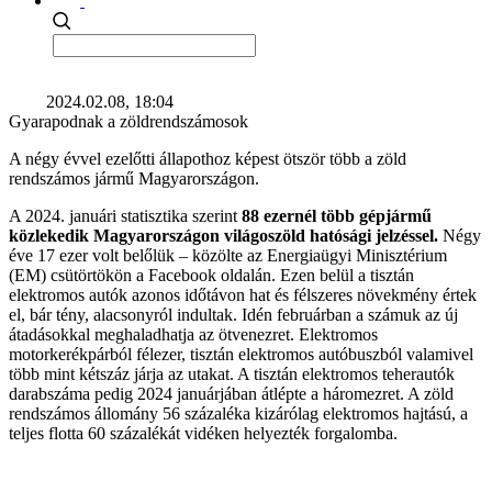
2024.02.08, 18:04
Gyarapodnak a zöldrendszámosok
A négy évvel ezelőtti állapothoz képest ötször több a zöld
rendszámos jármű Magyarországon.
A 2024. januári statisztika szerint
88 ezernél több gépjármű
közlekedik Magyarországon világoszöld hatósági jelzéssel.
Négy
éve 17 ezer volt belőlük – közölte az Energiaügyi Minisztérium
(EM) csütörtökön a Facebook oldalán. Ezen belül a tisztán
elektromos autók azonos időtávon hat és félszeres növekmény értek
el, bár tény, alacsonyról indultak. Idén februárban a számuk az új
átadásokkal meghaladhatja az ötvenezret. Elektromos
motorkerékpárból félezer, tisztán elektromos autóbuszból valamivel
több mint kétszáz járja az utakat. A tisztán elektromos teherautók
darabszáma pedig 2024 januárjában átlépte a háromezret. A zöld
rendszámos állomány 56 százaléka kizárólag elektromos hajtású, a
teljes flotta 60 százalékát vidéken helyezték forgalomba.