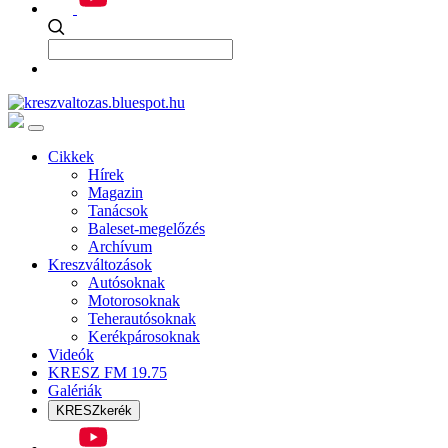
Cikkek
Hírek
Magazin
Tanácsok
Baleset-megelőzés
Archívum
Kreszváltozások
Autósoknak
Motorosoknak
Teherautósoknak
Kerékpárosoknak
Videók
KRESZ FM 19.75
Galériák
KRESZkerék