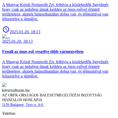
A Magyar Közút Nonprofit Zrt. felhívja a közlekedők figyelmét,
hogy csak az induljon útnak kedden az ónos esővel érintett
területeken, akinek halaszthatatlan dolga van, és téligumival van
felszerelve a járműve.
2025.01.20. 18:13
2025.01.20. 18:13
Fenáll az ónos eső veszélye több vármegyében
A Magyar Közút Nonprofit Zrt. felhívja a közlekedők figyelmét,
hogy csak az induljon útnak kedden az ónos esővel érintett
területeken, akinek halaszthatatlan dolga van, és téligumival van
felszerelve a járműve.
kreszvaltozas.hu
AZ ORFK-ORSZÁGOS BALESETMEGELŐZÉSI BIZOTTSÁG
HIVATALOS HONLAPJA
1139 Budapest, Teve u. 4-6.
Telefon: