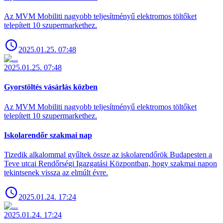
Az MVM Mobiliti nagyobb teljesítményű elektromos töltőket
telepített 10 szupermarkethez.
2025.01.25. 07:48
2025.01.25. 07:48
Gyorstöltés vásárlás közben
Az MVM Mobiliti nagyobb teljesítményű elektromos töltőket
telepített 10 szupermarkethez.
Iskolarendőr szakmai nap
Tizedik alkalommal gyűltek össze az iskolarendőrök Budapesten a
Teve utcai Rendőrségi Igazgatási Központban, hogy szakmai napon
tekintsenek vissza az elmúlt évre.
2025.01.24. 17:24
2025.01.24. 17:24