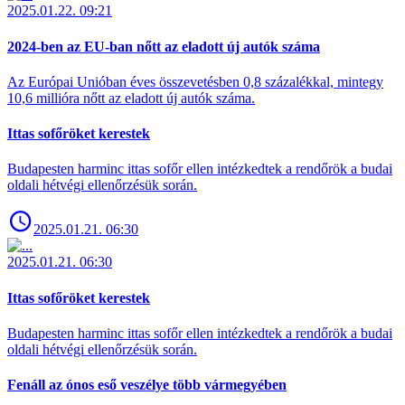
2025.01.22. 09:21
2024-ben az EU-ban nőtt az eladott új autók száma
Az Európai Unióban éves összevetésben 0,8 százalékkal, mintegy
10,6 millióra nőtt az eladott új autók száma.
Ittas sofőröket kerestek
Budapesten harminc ittas sofőr ellen intézkedtek a rendőrök a budai
oldali hétvégi ellenőrzésük során.
2025.01.21. 06:30
2025.01.21. 06:30
Ittas sofőröket kerestek
Budapesten harminc ittas sofőr ellen intézkedtek a rendőrök a budai
oldali hétvégi ellenőrzésük során.
Fenáll az ónos eső veszélye több vármegyében