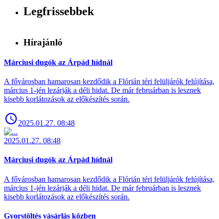
Legfrissebbek
Hírajánló
Márciusi dugók az Árpád hídnál
A fővárosban hamarosan kezdődik a Flórián téri felüljárók felújítása,
március 1-jén lezárják a déli hidat. De már februárban is lesznek
kisebb korlátozások az előkészítés során.
2025.01.27. 08:48
2025.01.27. 08:48
Márciusi dugók az Árpád hídnál
A fővárosban hamarosan kezdődik a Flórián téri felüljárók felújítása,
március 1-jén lezárják a déli hidat. De már februárban is lesznek
kisebb korlátozások az előkészítés során.
Gyorstöltés vásárlás közben